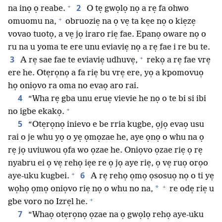
+
2
na inọ ọ reabe.
O tẹ gwọlọ nọ a rẹ fa ohwo
+
omuomu na,
obruoziẹ na ọ vẹ ta kẹe nọ o kiẹzẹ
vovao tuotọ, a vẹ jọ iraro riẹ fae. Epanọ oware nọ o
ru na u yoma te ere unu eviaviẹ nọ a rẹ fae i re bu te.
+
3
A rẹ sae fae te eviaviẹ udhuvẹ,
rekọ a rẹ fae vrẹ
ere he. Otẹrọnọ a fa riẹ bu vrẹ ere, yọ a kpomovuọ
họ oniọvo ra oma no evaọ aro rai.
4
“Wha rẹ gba unu eruẹ vievie he nọ o te bi si ibi
+
no igbe ekakọ.
5
“Otẹrọnọ inievo e be rria kugbe, ọjọ evaọ usu
rai o je whu yọ o yẹ ọmọzae he, aye ọnọ o whu na ọ
rẹ jọ uviuwou ọfa wo ọzae he. Oniọvo ọzae riẹ ọ rẹ
nyabru ei ọ vẹ rehọ iẹe re ọ jọ aye riẹ, ọ vẹ ruọ orọo
+
6
aye-uku kugbei.
A rẹ rehọ ọmọ ọsosuọ nọ o ti yẹ
+
*
wọhọ ọmọ oniọvo riẹ nọ o whu no na,
re odẹ riẹ u
+
gbe voro no Izrẹl he.
7
“Whaọ otẹrọnọ ọzae na ọ gwọlọ rehọ aye-uku