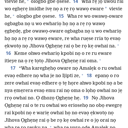
+
14
vievie he,
ologbo gbe ọsese.
Wha rẹ jọ uwou rai
*
wo eghẹrẹ imidhe ivẹ nọ a rẹ rọ wawọ eware
vievie
+
15
he,
ologbo gbe ọsese.
Wha re wo owawọ-oware
ogbagba nọ u wo ewhariọ họ nọ a rẹ rọ wawọ
ẹgbẹdẹ, gbe owawọ-oware ogbagba nọ u wo ewhariọ
họ nọ a rẹ rọ wawọ eware, re wha ruẹse rria tọ evaọ
+
ẹkwotọ nọ Jihova Ọghẹnẹ rai ọ be rọ kẹ owhai na.
16
Keme ohwo ewhariọ kpobi nọ o re ru eware
+
itieye na ọ rẹ tọtọ Jihova Ọghẹnẹ rai oma.
17
“Wha kareghẹhọ oware nọ Amalẹk o ru owhai
+
18
evaọ edhere nọ wha je no Ijipti ze,
epanọ o ro
zere owhai evaọ edhere ọ tẹ họre ahwo kpobi nọ a be
nya ẹmẹrera evaọ emu rai nọ oma o lọhọ owhai no jẹ
19
rrọ owhai no. Ọ dhozọ Ọghẹnẹ hẹ.
Nọ Jihova
Ọghẹnẹ rai o te ru owhai wo eriosehọ no obọ ewegrẹ
rai kpobi nọ e wariẹ owhai họ no evaọ ẹkwotọ nọ
Jihova Ọghẹnẹ rai ọ be rọ kẹ owhai re o jọ orai nọ
+
wha rẹ rọ reuku na,
wha re voro odẹ Amalẹk no