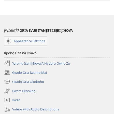
fa
evaọ
2013)
®
JW.ORG
/ ORIA EVUẸ ITANẸTE ISẸRI JIHOVA
Appearance Settings
Kpohọ Oria na Ovavo
Yare nọ Isẹri Jihova A Nyabru Owhẹ Ze
Gwọlọ Oria Iwuhrẹ Mai
(opens
new
Gwọlọ Oria Okokohọ
(opens
window)
new
Eware Ekpokpọ
window)
Ividio
Videos with Audio Descriptions