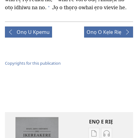
+
otọ idhiwu na no.
Jọ o thọrọ owhai ẹro vievie he.
Onọ U Kpemu
Onọ O Kẹle Riẹ
Copyrights for this publication
ENỌ E RIẸ
Oghẹrẹ
Oghẹrẹ