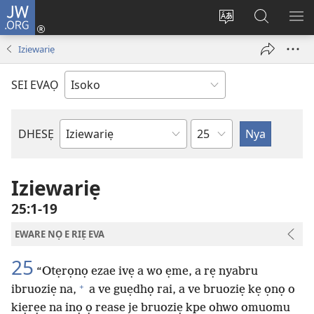
JW.ORG
Ro
Eva
Nwene
Gwọlọ
RO
(opens
ẹvẹrẹ
JW.ORG
Iziewariẹ
new
window)
SEI EVAỌ
Uzou
DHESẸ
Ebe
Ebaibol
Iziewariẹ
25:1-19
EWARE NỌ E RIẸ EVA
25
“Otẹrọnọ ezae ivẹ a wo ẹme, a rẹ nyabru
+
ibruoziẹ na,
a ve guẹdhọ rai, a ve bruoziẹ kẹ ọnọ o
kiẹrẹe na inọ ọ rease je bruoziẹ kpe ohwo omuomu