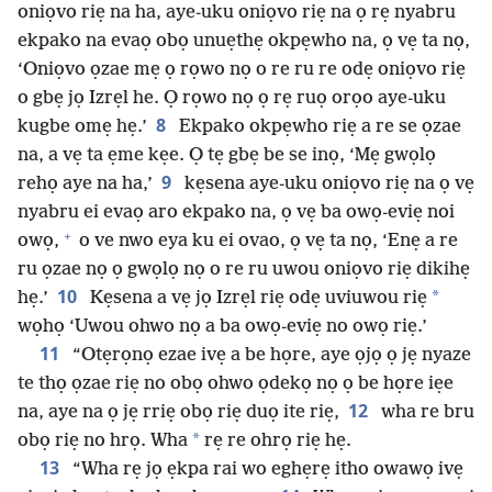
oniọvo riẹ na ha, aye-uku oniọvo riẹ na ọ rẹ nyabru
ekpako na evaọ obọ unuẹthẹ okpẹwho na, ọ vẹ ta nọ,
‘Oniọvo ọzae mẹ ọ rọwo nọ o re ru re odẹ oniọvo riẹ
o gbẹ jọ Izrẹl he. Ọ rọwo nọ ọ rẹ ruọ orọo aye-uku
8
kugbe omẹ hẹ.’
Ekpako okpẹwho riẹ a re se ọzae
na, a vẹ ta ẹme kẹe. Ọ tẹ gbẹ be se inọ, ‘Mẹ gwọlọ
9
rehọ aye na ha,’
kẹsena aye-uku oniọvo riẹ na ọ vẹ
nyabru ei evaọ aro ekpako na, ọ vẹ ba owọ-eviẹ noi
+
owọ,
o ve nwo eya ku ei ovao, ọ vẹ ta nọ, ‘Enẹ a re
ru ọzae nọ ọ gwọlọ nọ o re ru uwou oniọvo riẹ dikihẹ
10
*
hẹ.’
Kẹsena a vẹ jọ Izrẹl riẹ odẹ uviuwou riẹ
wọhọ ‘Uwou ohwo nọ a ba owọ-eviẹ no owọ riẹ.’
11
“Otẹrọnọ ezae ivẹ a be họre, aye ọjọ ọ jẹ nyaze
te thọ ọzae riẹ no obọ ohwo ọdekọ nọ ọ be họre iẹe
12
na, aye na ọ jẹ rriẹ obọ riẹ duọ ite riẹ,
wha re bru
*
obọ riẹ no hrọ. Wha
rẹ re ohrọ riẹ hẹ.
13
“Wha rẹ jọ ẹkpa rai wo eghẹrẹ itho owawọ ivẹ