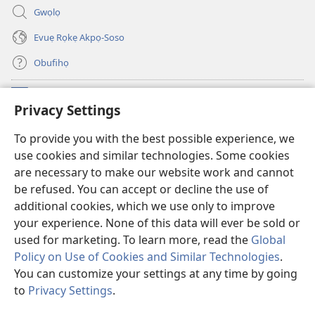
Gwọlọ
Evuẹ Rọkẹ Akpọ-Soso
Obufihọ
Ru Unevaze
(opens
Privacy Settings
new
window)
UWOU-EBE ITANẸTE orọ Watchtower
To provide you with the best possible experience, we
(opens
use cookies and similar technologies. Some cookies
new
®
JW Hub
window)
are necessary to make our website work and cannot
(opens
be refused. You can accept or decline the use of
new
JW Library
window)
additional cookies, which we use only to improve
your experience. None of this data will ever be sold or
used for marketing. To learn more, read the
Global
Policy on Use of Cookies and Similar Technologies
.
You can customize your settings at any time by going
Copyright
© 2026 Watch Tower Bible and Tract Society of Pennsylvania.
UZI KPAHE ERORUIRUO EVUẸ NA
|
IZI KPAHE EVUẸ RA
|
PRIVACY
to
Privacy Settings
.
Dh
SETTINGS