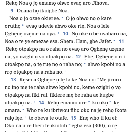
Rekọ Noa ọ jọ emamọ ohwo evaọ aro Jihova.
9
Onana họ ikuigbe Noa.
+
Noa ọ jọ ọzae okiẹrẹe.
Ọ jọ ohwo nọ ọ kare
*
oruthọ
evaọ udevie ahwo oke riẹ. Noa o lele
+
10
Ọghẹnẹ uzẹme na nya.
Nọ oke o be nyaharo na,
+
11
Noa o te yẹ emezae esa, Shẹm, Ham, gbe Jafẹt.
Rekọ otọakpọ na o raha no evaọ aro Ọghẹnẹ uzẹme
12
na, yọ ozighi ọ vọ otọakpọ na.
Ẹhẹ, Ọghẹnẹ o rri
+
otọakpọ na, ọ tẹ ruẹ nọ o raha no;
ahwo kpobi nọ a
+
rrọ otọakpọ na a raha no.
13
Kẹsena Ọghẹnẹ ọ tẹ ta kẹ Noa nọ: “Mẹ jiroro
no inọ mẹ te raha ahwo kpobi no, keme ozighi ọ vọ
otọakpọ na fiki rai, fikiere mẹ be raha ae kugbe
+
14
*
*
otọakpọ na.
Rehọ emamọ ure
ku okọ
kẹ
+
omara.
Who re ku ibriwou fihọ okọ na jẹ rehọ ikota
+
15
ralọ iẹe,
te obeva te otafe.
Enẹ who ti ku ei:
*
Okọ na u re theri te ikiubiti
egba esa (300), o rẹ