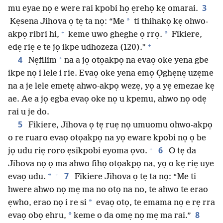
3
mu eyae nọ e were rai kpobi họ ẹrehọ kẹ omarai.
*
Kẹsena Jihova ọ tẹ ta nọ: “Me
ti thihakọ kẹ ohwo-
+
*
akpọ ribri hi,
keme uwo gheghe ọ rrọ.
Fikiere,
+
edẹ riẹ e te jọ ikpe udhozeza (120).”
4
*
Nẹfilim
na a jọ otọakpọ na evaọ oke yena gbe
ikpe nọ i lele i rie. Evaọ oke yena emọ Ọghẹnẹ uzẹme
na a je lele emetẹ ahwo-akpọ wezẹ, yọ a yẹ emezae kẹ
ae. Ae a jọ egba evaọ oke nọ u kpemu, ahwo nọ odẹ
rai u je do.
5
Fikiere, Jihova ọ tẹ ruẹ nọ umuomu ohwo-akpọ
o re ruaro evaọ otọakpọ na yọ eware kpobi nọ ọ be
+
6
jọ udu riẹ roro ẹsikpobi eyoma ọvo.
O tẹ da
Jihova nọ ọ ma ahwo fihọ otọakpọ na, yọ o kẹ riẹ uye
+
7
*
evaọ udu.
Fikiere Jihova ọ tẹ ta nọ: “Me ti
hwere ahwo nọ mẹ ma no otọ na no, te ahwo te erao
*
ẹwho, erao nọ i re si
evaọ otọ, te emama nọ e rẹ rra
8
*
evaọ obọ ehru,
keme o da omẹ nọ mẹ ma rai.”