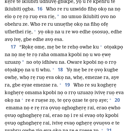
kẹre te ikiubiti udhuvẹ-gbikpe, yọ u re kpehru te
16
ikiubiti ọgba.
Who re ru unwido fihọ okọ na nọ
*
elo ọ rẹ rọ ruọ eva riẹ,
no umuo ikiubiti ọvo no
obehru ze. Who re ru unuẹthẹ okọ na fihọ ofẹ
+
uthethei riẹ,
yọ okọ na u re wo edhe ọsosuọ, edhe
avọ ivẹ, gbe edhe avọ esa.
+
17
“Rọkẹ omẹ, mẹ be te rehọ owhe ku
otọakpọ
na nọ mẹ te rọ raha omama kpobi nọ u wo ẹwẹ
*
uzuazọ
no otọ idhiwu na. Oware kpobi nọ o rrọ
+
18
otọakpọ na u ti whu.
Yọ mẹ be re ọvọ kugbe
owhẹ, whọ rẹ ruọ eva okọ na, whẹ, emezae ra, aye
+
19
ra, gbe eyae emezae ra.
Who re su koghẹrẹ
koghẹrẹ omama kpobi nọ o rrọ uzuazọ ivivẹ ruọ eva
+
+
20
okọ na
re e ruẹse zọ, te ọrọ ọzae te ọrọ aye;
emama nọ e rẹ rra ọvuọ oghoghẹrẹ rai, erao ẹwho
ọvuọ oghoghẹrẹ rai, erao nọ i re si evaọ otọ kpobi
ọvuọ oghoghẹrẹ rai, ivivẹ evaọ oghẹrẹ ọvuọvo e te
+
21
nyabru owhẹ ziọ eva okọ na re e ruẹse zọ.