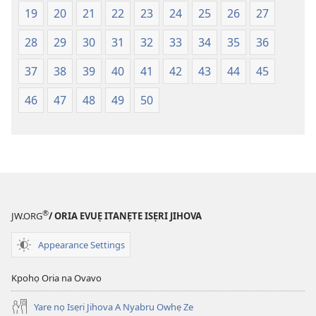
Na
fa
19
20
21
22
23
24
25
26
27
(Onọ
evaọ
28
29
30
31
32
33
34
35
36
a
2013)
wariẹ
37
38
39
40
41
42
43
44
45
fa
evaọ
46
47
48
49
50
2013)
®
JW.ORG
/ ORIA EVUẸ ITANẸTE ISẸRI JIHOVA
Appearance Settings
Kpohọ Oria na Ovavo
Yare nọ Isẹri Jihova A Nyabru Owhẹ Ze