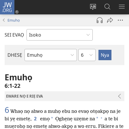
JW.ORG
Ro
Eva
Nwene
Gwọlọ
RO
(opens
ẹvẹrẹ
JW.ORG
Emuhọ
new
window)
SEI EVAỌ
Uzou
DHESẸ
Ebe
Ebaibol
Emuhọ
6:1-22
EWARE NỌ E RIẸ EVA
6
Whaọ nọ ahwo a muhọ ebu no evaọ otọakpọ na je
+
2
*
*
bi yẹ emetẹ,
emọ
Ọghẹnẹ uzẹme na
a te bi
muẹrohọ nọ emetẹ ahwo-akpọ a wo erru. Fikiere a te