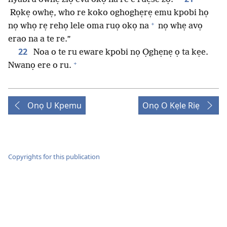
Rọkẹ owhẹ, who re koko oghoghẹrẹ emu kpobi họ
+
nọ whọ rẹ rehọ lele oma ruọ okọ na
nọ whẹ avọ
erao na a te re.”
22
Noa o te ru eware kpobi nọ Ọghẹnẹ ọ ta kẹe.
+
Nwanọ ere o ru.
Onọ U Kpemu
Onọ O Kẹle Riẹ
Copyrights for this publication