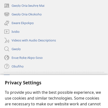
Gwọlọ Oria Iwuhrẹ Mai
(opens
new
Gwọlọ Oria Okokohọ
(opens
window)
new
Eware Ekpokpọ
window)
Ividio
Videos with Audio Descriptions
Gwọlọ
Evuẹ Rọkẹ Akpọ-Soso
Obufihọ
Ru Unevaze
(opens
Privacy Settings
new
window)
UWOU-EBE ITANẸTE orọ Watchtower
To provide you with the best possible experience, we
(opens
use cookies and similar technologies. Some cookies
new
®
JW Hub
window)
are necessary to make our website work and cannot
(opens