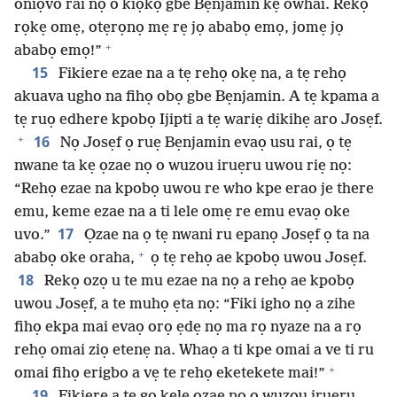
oniọvo rai nọ o kiọkọ gbe Bẹnjamin kẹ owhai. Rekọ
rọkẹ omẹ, otẹrọnọ mẹ rẹ jọ ababọ emọ, jomẹ jọ
+
ababọ emọ!”
15
Fikiere ezae na a tẹ rehọ okẹ na, a tẹ rehọ
akuava ugho na fihọ obọ gbe Bẹnjamin. A tẹ kpama a
tẹ ruọ edhere kpobọ Ijipti a tẹ wariẹ dikihẹ aro Josẹf.
+
16
Nọ Josẹf ọ ruẹ Bẹnjamin evaọ usu rai, ọ tẹ
nwane ta kẹ ọzae nọ o wuzou iruẹru uwou riẹ nọ:
“Rehọ ezae na kpobọ uwou re who kpe erao je there
emu, keme ezae na a ti lele omẹ re emu evaọ oke
17
uvo.”
Ọzae na ọ tẹ nwani ru epanọ Josẹf ọ ta na
+
ababọ oke oraha,
ọ tẹ rehọ ae kpobọ uwou Josẹf.
18
Rekọ ozọ u te mu ezae na nọ a rehọ ae kpobọ
uwou Josẹf, a te muhọ ẹta nọ: “Fiki igho nọ a zihe
fihọ ekpa mai evaọ orọ ẹdẹ nọ ma rọ nyaze na a rọ
rehọ omai ziọ etenẹ na. Whaọ a ti kpe omai a ve ti ru
+
omai fihọ erigbo a vẹ te rehọ eketekete mai!”
19
Fikiere a te go kẹle ọzae nọ o wuzou iruẹru