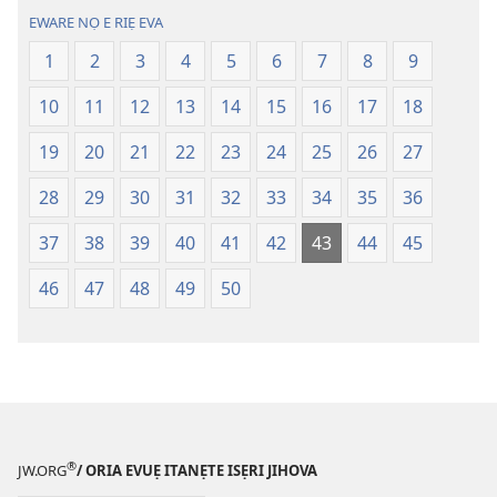
Akpọ
Efuafo
EWARE NỌ E RIẸ EVA
Ọkpokpọ
Na
1
2
3
4
5
6
7
8
9
ọrọ
(Onọ
Ikereakere
a
10
11
12
13
14
15
16
17
18
Efuafo
wariẹ
Na
fa
19
20
21
22
23
24
25
26
27
(Onọ
evaọ
28
29
30
31
32
33
34
35
36
a
2013)
wariẹ
37
38
39
40
41
42
43
44
45
fa
evaọ
46
47
48
49
50
2013)
®
JW.ORG
/ ORIA EVUẸ ITANẸTE ISẸRI JIHOVA