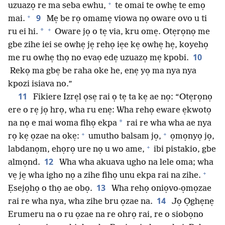
+
uzuazọ re ma seba ewhu,
te omai te owhẹ te emọ
+
9
mai.
Mẹ be rọ omamẹ viowa nọ oware ovo u ti
+
*
ru ei hi.
Oware jọ o tẹ via, kru omẹ. Otẹrọnọ me
gbe zihe iei se owhẹ jẹ rehọ iẹe kẹ owhẹ hẹ, koyehọ
10
me ru owhẹ thọ no evaọ edẹ uzuazọ mẹ kpobi.
Rekọ ma gbẹ be raha oke he, enẹ yọ ma nya nya
kpozi isiava no.”
11
Fikiere Izrẹl ọsẹ rai ọ tẹ ta kẹ ae nọ: “Otẹrọnọ
ere o rẹ jọ hrọ, wha ru enẹ: Wha rehọ eware ẹkwotọ
*
na nọ e mai woma fihọ ekpa
rai re wha wha ae nya
+
+
rọ kẹ ọzae na okẹ:
umutho balsam jọ,
ọmọnyọ jọ,
+
labdanọm, ehọrọ ure nọ u wo ame,
ibi pistakio, gbe
12
almọnd.
Wha wha akuava ugho na lele oma; wha
+
vẹ jẹ wha igho nọ a zihe fihọ unu ekpa rai na zihe.
13
Ẹsejọhọ o thọ ae obọ.
Wha rehọ oniọvo-ọmọzae
14
rai re wha nya, wha zihe bru ọzae na.
Jọ Ọghẹnẹ
Erumeru na o ru ọzae na re ohrọ rai, re o siobọno