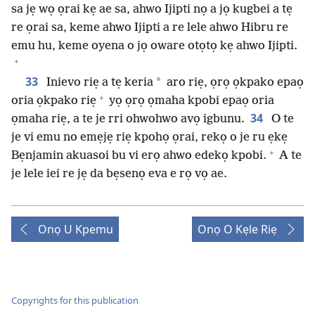
sa jẹ wọ ọrai kẹ ae sa, ahwo Ijipti nọ a jọ kugbei a tẹ
re ọrai sa, keme ahwo Ijipti a re lele ahwo Hibru re
emu hu, keme oyena o jọ oware otọtọ kẹ ahwo Ijipti.
+
33
*
Inievo riẹ a tẹ keria
aro riẹ, ọrọ ọkpako epaọ
+
oria ọkpako riẹ
yọ ọrọ ọmaha kpobi epaọ oria
34
ọmaha riẹ, a te je rri ohwohwo avọ igbunu.
O te
je vi emu no emẹjẹ riẹ kpohọ ọrai, rekọ o je ru ẹkẹ
+
Bẹnjamin akuasoi bu vi erọ ahwo edekọ kpobi.
A te
je lele iei re jẹ da bẹsenọ eva e rọ vọ ae.
Onọ U Kpemu
Onọ O Kẹle Riẹ
Copyrights for this publication