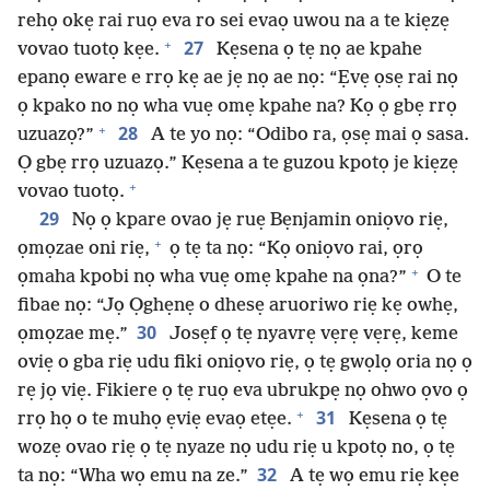
rehọ okẹ rai ruọ eva ro sei evaọ uwou na a te kiẹzẹ
+
27
vovao tuotọ kẹe.
Kẹsena ọ tẹ nọ ae kpahe
epanọ eware e rrọ kẹ ae jẹ nọ ae nọ: “Ẹvẹ ọsẹ rai nọ
ọ kpako no nọ wha vuẹ omẹ kpahe na? Kọ ọ gbẹ rrọ
+
28
uzuazọ?”
A te yo nọ: “Odibo ra, ọsẹ mai ọ sasa.
Ọ gbẹ rrọ uzuazọ.” Kẹsena a te guzou kpotọ je kiẹzẹ
+
vovao tuotọ.
29
Nọ ọ kpare ovao jẹ ruẹ Bẹnjamin oniọvo riẹ,
+
ọmọzae oni riẹ,
ọ tẹ ta nọ: “Kọ oniọvo rai, ọrọ
+
ọmaha kpobi nọ wha vuẹ omẹ kpahe na ọna?”
O te
fibae nọ: “Jọ Ọghẹnẹ o dhesẹ aruoriwo riẹ kẹ owhẹ,
30
ọmọzae mẹ.”
Josẹf ọ tẹ nyavrẹ vẹrẹ vẹrẹ, keme
oviẹ o gba riẹ udu fiki oniọvo riẹ, ọ tẹ gwọlọ oria nọ ọ
rẹ jọ viẹ. Fikiere ọ tẹ ruọ eva ubrukpẹ nọ ohwo ọvo ọ
+
31
rrọ họ o te muhọ ẹviẹ evaọ etẹe.
Kẹsena ọ tẹ
wozẹ ovao riẹ ọ tẹ nyaze nọ udu riẹ u kpotọ no, ọ tẹ
32
ta nọ: “Wha wọ emu na ze.”
A tẹ wọ emu riẹ kẹe