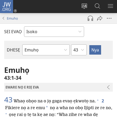
JW.ORG
Ro
Eva
Nwene
Gwọlọ
RO
(opens
ẹvẹrẹ
JW.ORG
Emuhọ
new
window)
SEI EVAỌ
Uzou
DHESẸ
Ebe
Ebaibol
Emuhọ
43:1-34
EWARE NỌ E RIẸ EVA
43
+
2
Whaọ ohọo na o jọ gaga evaọ ẹkwotọ na.
*
Fikiere nọ a re emu
nọ a wha no obọ Ijipti ze re no,
+
ọsẹ rai ọ tẹ ta kẹ ae nọ: “Wha zihe re wha dẹ