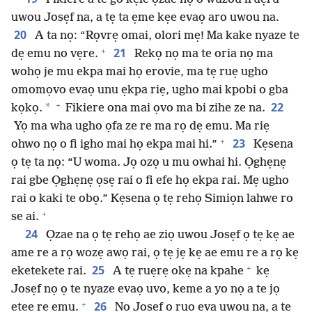
uwou Josẹf na, a tẹ ta ẹme kẹe evaọ aro uwou na.
20
A ta nọ: “Rọvrẹ omai, olori mẹ! Ma kake nyaze te
+
21
dẹ emu no vẹre.
Rekọ nọ ma te oria nọ ma
wohọ je mu ekpa mai họ erovie, ma tẹ ruẹ ugho
omomọvo evaọ unu ẹkpa riẹ, ugho mai kpobi o gba
+
22
*
kọkọ.
Fikiere ona mai ọvo ma bi zihe ze na.
Yọ ma wha ugho ọfa ze re ma rọ dẹ emu. Ma riẹ
+
23
ohwo nọ o fi igho mai họ ekpa mai hi.”
Kẹsena
ọ tẹ ta nọ: “U woma. Jọ ozọ u mu owhai hi. Ọghẹnẹ
rai gbe Ọghẹnẹ ọsẹ rai o fi efe họ ekpa rai. Mẹ ugho
rai o kaki te obọ.” Kẹsena ọ tẹ rehọ Simiọn lahwe ro
+
se ai.
24
Ọzae na ọ tẹ rehọ ae ziọ uwou Josẹf ọ tẹ kẹ ae
ame re a rọ wozẹ awọ rai, ọ tẹ jẹ kẹ ae emu re a rọ kẹ
+
25
eketekete rai.
A tẹ ruẹrẹ okẹ na kpahe
kẹ
Josẹf nọ ọ te nyaze evaọ uvo, keme a yo nọ a te jọ
+
26
etẹe re emu.
Nọ Josẹf ọ ruọ eva uwou na, a tẹ