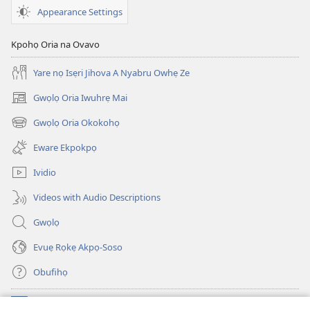
Appearance Settings
Kpohọ Oria na Ovavo
Yare nọ Isẹri Jihova A Nyabru Owhẹ Ze
Gwọlọ Oria Iwuhrẹ Mai
(opens
new
Gwọlọ Oria Okokohọ
(opens
window)
new
Eware Ekpokpọ
window)
Ividio
Videos with Audio Descriptions
Gwọlọ
Evuẹ Rọkẹ Akpọ-Soso
Obufihọ
Ru Unevaze