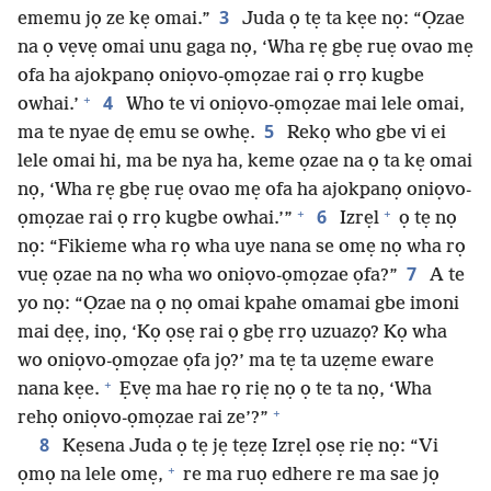
3
ememu jọ ze kẹ omai.”
Juda ọ tẹ ta kẹe nọ: “Ọzae
na ọ vẹvẹ omai unu gaga nọ, ‘Wha rẹ gbẹ ruẹ ovao mẹ
ofa ha ajokpanọ oniọvo-ọmọzae rai ọ rrọ kugbe
+
4
owhai.’
Who te vi oniọvo-ọmọzae mai lele omai,
5
ma te nyae dẹ emu se owhẹ.
Rekọ who gbe vi ei
lele omai hi, ma be nya ha, keme ọzae na ọ ta kẹ omai
nọ, ‘Wha rẹ gbẹ ruẹ ovao mẹ ofa ha ajokpanọ oniọvo-
+
+
6
ọmọzae rai ọ rrọ kugbe owhai.’”
Izrẹl
ọ tẹ nọ
nọ: “Fikieme wha rọ wha uye nana se omẹ nọ wha rọ
7
vuẹ ọzae na nọ wha wo oniọvo-ọmọzae ọfa?”
A te
yo nọ: “Ọzae na ọ nọ omai kpahe omamai gbe imoni
mai dẹẹ, inọ, ‘Kọ ọsẹ rai ọ gbẹ rrọ uzuazọ? Kọ wha
wo oniọvo-ọmọzae ọfa jọ?’ ma tẹ ta uzẹme eware
+
nana kẹe.
Ẹvẹ ma hae rọ riẹ nọ ọ te ta nọ, ‘Wha
+
rehọ oniọvo-ọmọzae rai ze’?”
8
Kẹsena Juda ọ tẹ jẹ tẹzẹ Izrẹl ọsẹ riẹ nọ: “Vi
+
ọmọ na lele omẹ,
re ma ruọ edhere re ma sae jọ