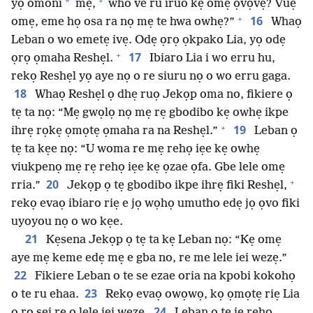
+
*
yọ omoni
mẹ,
who ve ru iruo kẹ omẹ ọvọvẹ? Vuẹ
+
16
omẹ, eme họ osa ra nọ mẹ te hwa owhẹ?”
Whaọ
Leban o wo emetẹ ivẹ. Odẹ ọrọ ọkpako Lia, yọ odẹ
+
17
ọrọ ọmaha Reshẹl.
Ibiaro Lia i wo erru hu,
rekọ Reshẹl yọ aye nọ o re siuru nọ o wo erru gaga.
18
Whaọ Reshẹl ọ dhẹ ruọ Jekọp oma no, fikiere ọ
tẹ ta nọ: “Mẹ gwọlọ nọ mẹ rẹ gbodibo kẹ owhẹ ikpe
+
19
ihrẹ rọkẹ ọmọtẹ ọmaha ra na Reshẹl.”
Leban ọ
tẹ ta kẹe nọ: “U woma re mẹ rehọ iẹe kẹ owhẹ
viukpenọ mẹ rẹ rehọ iẹe kẹ ọzae ọfa. Gbe lele omẹ
+
20
rria.”
Jekọp ọ tẹ gbodibo ikpe ihrẹ fiki Reshẹl,
rekọ evaọ ibiaro riẹ e jọ wọhọ umutho edẹ jọ ọvo fiki
uyoyou nọ o wo kẹe.
21
Kẹsena Jekọp ọ tẹ ta kẹ Leban nọ: “Kẹ omẹ
aye mẹ keme edẹ mẹ e gba no, re me lele iei wezẹ.”
22
Fikiere Leban o te se ezae oria na kpobi kokohọ
23
o te ru ehaa.
Rekọ evaọ owọwọ, kọ ọmọtẹ riẹ Lia
24
o ro sei re o lele iei wezẹ.
Leban ọ tẹ jẹ rehọ