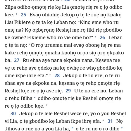
Zilpa odibo-ọmọtẹ riẹ kẹ Lia ọmọtẹ riẹ re ọ jọ odibo
+
25
kẹe.
Evaọ ohiohiẹ Jekọp ọ tẹ te ruẹ nọ kpakọ
Lia! Fikiere ọ tẹ ta kẹ Leban nọ: “Kinọ eme who ru
omẹ na? Kọ ogbẹrọnọ Reshẹl mẹ rọ fiki riẹ gbodibo
+
26
kẹ owhẹ? Fikieme whọ rọ viẹ omẹ họ?”
Leban
ọ tẹ ta nọ: “O rrọ uruemu mai evaọ obonẹ hẹ re ma
kake rehọ ọmọtẹ ọmaha kpohọ orọo siọ ọrọ ọkpako
27
ba.
Ru ehaa aye nana ẹkpoka nana. Kẹsena mẹ
vẹ te rehọ aye ọdekọ na kẹ owhẹ re whọ gbodibo kẹ
+
28
omẹ ikpe ihrẹ efa.”
Jekọp o te ru ere, o te ru
ehaa aye na ẹkpoka na, kẹsena ọ tẹ rehọ ọmọtẹ riẹ
29
Reshẹl kẹe re ọ jọ aye riẹ.
U te no ere no, Leban
+
ọ rehọ Bilha
odibo-ọmọtẹ riẹ kẹ Reshẹl ọmọtẹ riẹ
+
re ọ jọ odibo kẹe.
30
Jekọp o te lele Reshẹl wezẹ re, yọ o you Reshẹl
+
31
vi Lia, ọ tẹ gbodibo kẹ Leban ikpe ihrẹ efa.
Nọ
*
*
Jihova ọ ruẹ nọ a you Lia ha,
o te ru nọ o ro dihọ