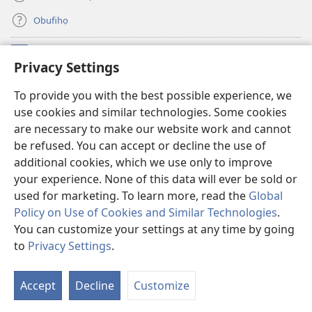
Obufihọ
Ru Unevaze
(opens
Privacy Settings
new
window)
UWOU-EBE ITANẸTE orọ Watchtower
To provide you with the best possible experience, we
(opens
use cookies and similar technologies. Some cookies
new
®
JW Hub
window)
are necessary to make our website work and cannot
(opens
be refused. You can accept or decline the use of
new
JW Library
window)
additional cookies, which we use only to improve
your experience. None of this data will ever be sold or
used for marketing. To learn more, read the
Global
Policy on Use of Cookies and Similar Technologies
.
You can customize your settings at any time by going
Copyright
© 2026 Watch Tower Bible and Tract Society of Pennsylvania.
UZI KPAHE ERORUIRUO EVUẸ NA
|
IZI KPAHE EVUẸ RA
|
PRIVACY
to
Privacy Settings
.
Dh
SETTINGS
E
Accept
Decline
Customize
no
E