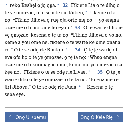
+
+
32
rekọ Reshẹl ọ jọ ọga.
Fikiere Lia o te dihọ o
+
*
te yẹ ọmọzae, o te se odẹ riẹ Rubẹn,
keme ọ ta
+
nọ: “Fikinọ Jihova ọ ruẹ oja-oriọ mẹ no,
yọ enẹna
33
ọzae mẹ o ti mu omẹ họ eyou.”
Ọ tẹ wariẹ dihọ je
yẹ ọmọzae, kẹsena ọ tẹ ta nọ: “Fikinọ Jihova o yo no,
keme a you omẹ hẹ, fikiere ọ tẹ wariẹ kẹ omẹ ọnana
+
34
*
re.” O te se odẹ riẹ Simiọn.
Ọ tẹ jẹ wariẹ di
eva ọfa họ o te yẹ ọmọzae, ọ tẹ ta nọ: “Whaọ enẹna
ọzae mẹ o ti kuomagbe omẹ, keme me yẹ emezae esa
+
35
*
kẹe no.” Fikiere o te se odẹ riẹ Livae.
Ọ tẹ jẹ
wariẹ dihọ o te yẹ ọmọzae, ọ tẹ ta nọ: “Enẹna me re
+
*
jiri Jihova.” O te se odẹ riẹ Juda.
Kẹsena ọ tẹ
seba eyẹ.
Onọ U Kpemu
Onọ O Kẹle Riẹ