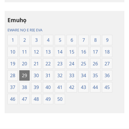
sae
Ọkpokpọ
danlodu
ọrọ
Emuhọ
Efafa
Ikereakere
Akpọ
Efuafo
EWARE NỌ E RIẸ EVA
Ọkpokpọ
Na
1
2
3
4
5
6
7
8
9
ọrọ
(Onọ
Ikereakere
a
10
11
12
13
14
15
16
17
18
Efuafo
wariẹ
Na
fa
19
20
21
22
23
24
25
26
27
(Onọ
evaọ
28
29
30
31
32
33
34
35
36
a
2013)
wariẹ
37
38
39
40
41
42
43
44
45
fa
evaọ
46
47
48
49
50
2013)