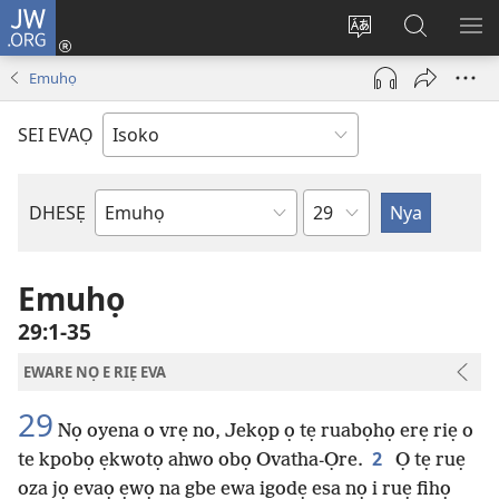
JW.ORG
Ro
Eva
Nwene
Gwọlọ
RO
(opens
ẹvẹrẹ
JW.ORG
Emuhọ
new
window)
SEI EVAỌ
Uzou
DHESẸ
Ebe
Ebaibol
Emuhọ
29:1-35
EWARE NỌ E RIẸ EVA
29
Nọ oyena o vrẹ no, Jekọp ọ tẹ ruabọhọ erẹ riẹ o
2
te kpobọ ẹkwotọ ahwo obọ Ovatha-Ọre.
Ọ tẹ ruẹ
oza jọ evaọ ẹwọ na gbe ewa igodẹ esa nọ i ruẹ fihọ