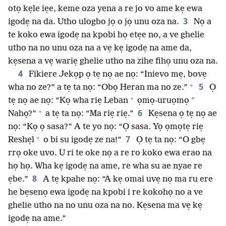
otọ kẹle iẹe, keme oza yena a re jo vo ame kẹ ewa
3
igodẹ na da. Utho ulogbo jọ o jọ unu oza na.
Nọ a
te koko ewa igodẹ na kpobi họ etẹe no, a ve ghelie
utho na no unu oza na a vẹ kẹ igodẹ na ame da,
kẹsena a vẹ wariẹ ghelie utho na zihe fihọ unu oza na.
4
Fikiere Jekọp ọ tẹ nọ ae nọ: “Inievo mẹ, bovẹ
+
5
wha no ze?” a tẹ ta nọ: “Obọ Heran ma no ze.”
Ọ
+
*
tẹ nọ ae nọ: “Kọ wha riẹ Leban
ọmọ-uruọmọ
+
6
Nahọ?”
a tẹ ta nọ: “Ma riẹ riẹ.”
Kẹsena ọ tẹ nọ ae
nọ: “Kọ ọ sasa?” A te yo nọ: “Ọ sasa. Yọ ọmọtẹ riẹ
+
7
Reshẹl
o bi su igodẹ ze na!”
Ọ tẹ ta nọ: “O gbẹ
rrọ oke uvo. U ri te oke nọ a re ro koko ewa erao na
họ họ. Wha kẹ igodẹ na ame, re wha su ae nyae re
8
ẹbe.”
A tẹ kpahe nọ: “A kẹ omai uvẹ nọ ma ru ere
he bẹsenọ ewa igodẹ na kpobi i re kokohọ no a ve
ghelie utho na no unu oza na no. Kẹsena ma vẹ kẹ
igodẹ na ame.”