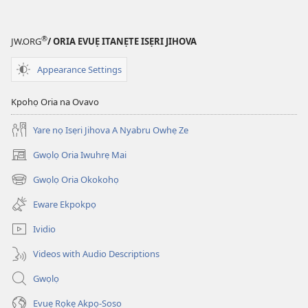
®
JW.ORG
/ ORIA EVUẸ ITANẸTE ISẸRI JIHOVA
Appearance Settings
Kpohọ Oria na Ovavo
Yare nọ Isẹri Jihova A Nyabru Owhẹ Ze
Gwọlọ Oria Iwuhrẹ Mai
(opens
new
Gwọlọ Oria Okokohọ
(opens
window)
new
Eware Ekpokpọ
window)
Ividio
Videos with Audio Descriptions
Gwọlọ
Evuẹ Rọkẹ Akpọ-Soso