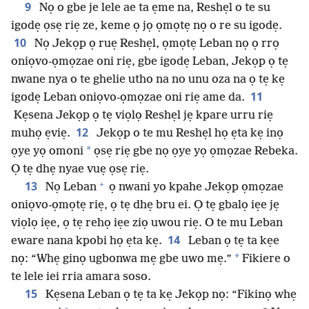
9
Nọ o gbe je lele ae ta ẹme na, Reshẹl o te su
igodẹ ọsẹ riẹ ze, keme ọ jọ ọmọtẹ nọ o re su igodẹ.
10
Nọ Jekọp ọ ruẹ Reshẹl, ọmọtẹ Leban nọ ọ rrọ
oniọvo-ọmọzae oni riẹ, gbe igodẹ Leban, Jekọp ọ tẹ
nwane nya o te ghelie utho na no unu oza na ọ tẹ kẹ
11
igodẹ Leban oniọvo-ọmọzae oni riẹ ame da.
Kẹsena Jekọp ọ tẹ viọlọ Reshẹl jẹ kpare urru riẹ
12
muhọ ẹviẹ.
Jekọp o te mu Reshẹl họ ẹta kẹ inọ
*
ọye yọ omoni
ọsẹ riẹ gbe nọ ọye yọ ọmọzae Rebeka.
Ọ tẹ dhẹ nyae vuẹ ọsẹ riẹ.
+
13
Nọ Leban
ọ nwani yo kpahe Jekọp ọmọzae
oniọvo-ọmọtẹ riẹ, ọ tẹ dhẹ bru ei. Ọ tẹ gbalọ iẹe jẹ
viọlọ iẹe, ọ tẹ rehọ iẹe ziọ uwou riẹ. O te mu Leban
14
eware nana kpobi họ ẹta kẹ.
Leban ọ tẹ ta kẹe
*
nọ: “Whẹ ginọ ugbonwa mẹ gbe uwo mẹ.”
Fikiere o
te lele iei rria amara soso.
15
Kẹsena Leban ọ tẹ ta kẹ Jekọp nọ: “Fikinọ whẹ