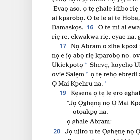
Evaọ aso, ọ tẹ ghale idibo riẹ fi
ai kparobọ. O te le ai te Hoba
16
Damaskọs.
O te mi ai ewa
riẹ re, ekwakwa riẹ, eyae na, 
17
Nọ Abram o zihe kpozi n
nọ e jọ abọ riẹ kparobọ no, 
*
Ukiekpotọ
Shevẹ, koyehọ Uk
+
ovie Salẹm
ọ tẹ rehọ ebrẹdi
+
Ọ Mai Kpehru na.
19
Kẹsena ọ tẹ lẹ ẹro eghal
“Jọ Ọghẹnẹ nọ Ọ Mai Kp
otọakpọ na,
ọ ghale Abram;
20
Jọ ujiro u te Ọghẹnẹ nọ 