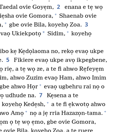
2
Taedal ovie Goyẹm,
enana e tẹ wọ
+
iẹsha ovie Gomora,
Shaenab ovie
3
+
m,
gbe ovie Bila, koyehọ Zoa.
+
*
evaọ Ukiekpotọ
Sidim,
koyehọ
dibo kẹ Kẹdọlaoma no, rekọ evaọ ukpe
5
e.
Fikiere evaọ ukpe avọ ikpegbene,
 riẹ, a tẹ wọ ze, a te fi ahwo Rẹfeyẹm
yim, ahwo Zuzim evaọ Ham, ahwo Imim
+
gbe ahwo Họr
evaọ ugbehru rai nọ o
7
rọ udhude na.
Kẹsena a te
+
, koyehọ Kedẹsh,
a te fi ẹkwotọ ahwo
+
+
ahwo Amọ
nọ a jẹ rria Hazazọn-tama.
ọm ọ tẹ wọ ẹmo, gbe ovie Gomora,
ovie Bila, koyehọ Zoa, a tẹ ruẹrẹ