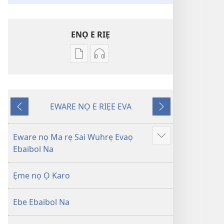
ENỌ E RIẸ
Oghẹrẹ
Oghẹrẹ
enọ
ọnọ
e
whọ
riẹ
gwọlọ
EWARE NỌ E RIẸE EVA
nọ
danlodu
Onọ
Onọ
whọ
Efafa
U
O
rẹ
Akpọ
Kpemu
Kẹle
Eware nọ Ma rẹ Sai Wuhrẹ Evaọ
Show
sae
Ọkpokpọ
Riẹ
Ebaibol Na
more
danlodu
ọrọ
Efafa
Ikereakere
Ẹme nọ Ọ Karo
Akpọ
Efuafo
Ọkpokpọ
Na
Ebe Ebaibol Na
ọrọ
(Onọ
Ikereakere
a