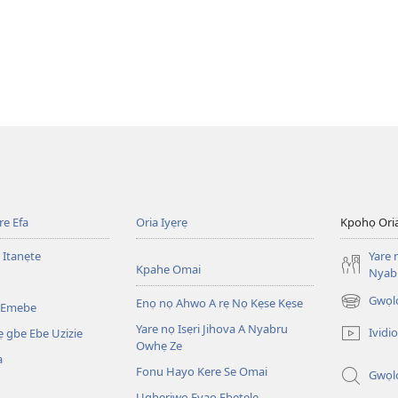
e Efa
Oria Iyẹrẹ
Kpohọ Ori
 Itanẹte
Yare 
Kpahe Omai
Nyab
Gwọl
Enọ nọ Ahwo A rẹ Nọ Kẹse Kẹse
 Emebe
(opens
new
Yare nọ Isẹri Jihova A Nyabru
Ividio
 gbe Ebe Uzizie
window)
Owhẹ Ze
a
Fonu Hayo Kere Se Omai
Gwọl
Ugheriwo Evaọ Ebẹtẹle