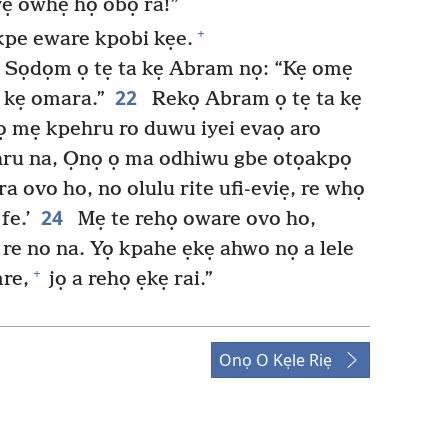
yẹ owhẹ họ obọ ra!”
+
kpe eware kpobi kẹe.
e Sọdọm ọ tẹ ta kẹ Abram nọ: “Kẹ omẹ
22
 kẹ omara.”
Rekọ Abram ọ tẹ ta kẹ
 mẹ kpehru ro duwu iyei evaọ aro
ru na, Ọnọ ọ ma odhiwu gbe otọakpọ
a ovo ho, no olulu rite ufi-eviẹ, re whọ
24
fe.’
Mẹ te rehọ oware ovo ho,
re no na. Yọ kpahe ẹkẹ ahwo nọ a lele
+
re,
jọ a rehọ ẹkẹ rai.”
Onọ O Kẹle Riẹ