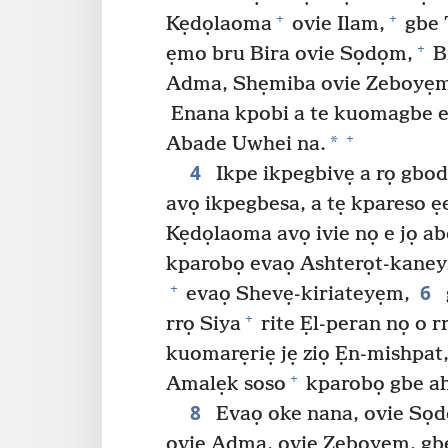
+
+
Kẹdọlaoma
ovie Ilam,
gbe 
+
ẹmo bru Bira ovie Sọdọm,
B
Adma, Shẹmiba ovie Zeboyẹ
Enana kpobi a te kuomagbe 
+
*
Abade Uwhei na.
4
Ikpe ikpegbivẹ a rọ gbo
avọ ikpegbesa, a tẹ kpareso ẹ
Kẹdọlaoma avọ ivie nọ e jọ abọ
kparobọ evaọ Ashterọt-kane
6
+
evaọ Shevẹ-kiriateyẹm,
+
rrọ Siya
rite Ẹl-peran nọ o r
kuomarẹriẹ jẹ ziọ Ẹn-mishpat
+
Amalẹk soso
kparobọ gbe 
8
Evaọ oke nana, ovie Sọd
ovie Adma, ovie Zeboyẹm, gbe 