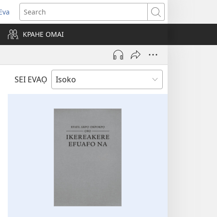
Eva
pens
Search
ew
KPAHE OMAI
ndow)
SEI EVAỌ