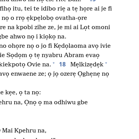
họ itu, tei te idibo riẹ a tẹ họre ai je fi
, nọ o rrọ ẹkpẹlobọ ovatha-ọre
re na kpobi zihe ze, je mi ai Lọt omoni
gbe ahwo nọ i kiọkọ na.
o ohọre nọ o jo fi Kẹdọlaoma avọ ivie
ovie Sọdọm ọ tẹ nyabru Abram evaọ
18
+
+
iekpotọ Ovie na.
Mẹlkizẹdẹk
 avọ enwaene ze; ọ jọ ozerẹ Ọghẹnẹ nọ
e kẹe, ọ ta nọ:
ehru na, Ọnọ ọ ma odhiwu gbe
Ọ Mai Kpehru na,