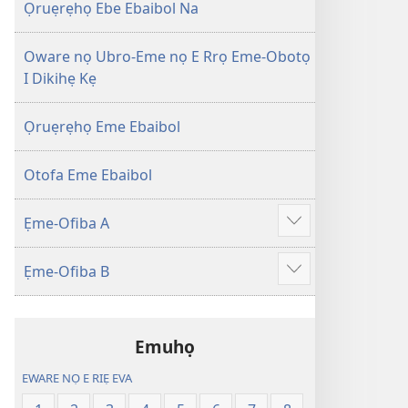
Efuafo
wariẹ
Ọruẹrẹhọ Ebe Ebaibol Na
Na
fa
(Onọ
evaọ
Oware nọ Ubro-Eme nọ E Rrọ Eme-Obotọ
a
2013)
I Dikihẹ Kẹ
wariẹ
fa
Ọruẹrẹhọ Eme Ebaibol
evaọ
2013)
Otofa Eme Ebaibol
Ẹme-Ofiba A
Show
more
Ẹme-Ofiba B
Show
more
Emuhọ
EWARE NỌ E RIẸ EVA