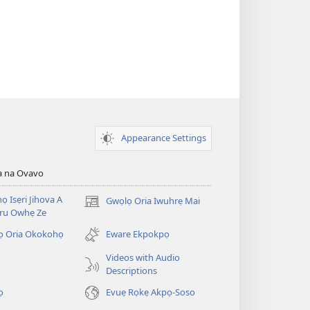
Appearance Settings
a na Ovavo
nọ Isẹri Jihova A
Gwọlọ Oria Iwuhrẹ Mai
(opens
ru Owhẹ Ze
new
window)
ọ Oria Okokohọ
Eware Ekpokpọ
Videos with Audio
Descriptions
ọ
Evuẹ Rọkẹ Akpọ-Soso