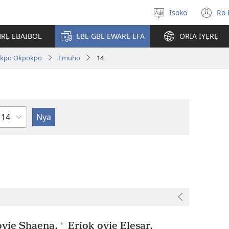
Isoko
Ro 
Salọ
(o
ẹvẹrẹ
n
RẸ EBAIBOL
EBE GBE EWARE EFA
ORIA IYẸRẸ
wi
Akpọ Ọkpokpọ
Emuhọ
14
Uzou
+
vie Shaena,
Eriọk ovie Ẹlesar,