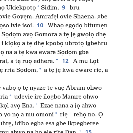
9
*
vaọ Ukiekpotọ
Sidim,
bru
ovie Goyẹm, Amrafẹl ovie Shaena, gbe
10
so ivie isoi.
Whaọ egọdọ bitumẹn
e Sọdọm avọ Gomora a tẹ jẹ gwọlọ dhẹ
ọ i kiọkọ a tẹ dhẹ kpobọ ubrotọ igbehru
bọ na a tẹ kwa eware Sọdọm gbe
12
+
i, a tẹ ruọ edhere.
A mu Lọt
+
ẹ rria Sọdọm,
a tẹ jẹ kwa eware riẹ, a
ẹ vabọ ọ tẹ nyaze te vuẹ Abram ohwo
*
ria
udevie ire ilogbo Mamre ohwo
+
kọl avọ Ena.
Ezae nana a jọ ahwo
+
*
o yo nọ a mu omoni
riẹ
rehọ no. Ọ
uhrẹ, idibo egba esa gbe ikpegberee
15
+
e mu ahwo na họ ele rite Dan.