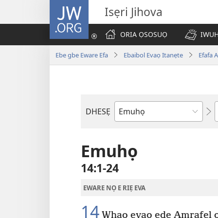
JW.ORG
Isẹri Jihova
ORIA ỌSOSUỌ
IWUH
Ebe gbe Eware Efa
Ebaibol Evaọ Itanẹte
Efafa 
DHESẸ
Ebe
Ebaibol
Emuhọ
14:1-24
EWARE NỌ E RIẸ EVA
14
Whaọ evaọ edẹ Amrafẹl o