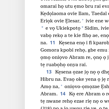
omarai họ utu ẹmo bru rai e
Kẹdọlaoma ovie Ilam, Taedal 
+
Eriọk ovie Ẹlesar,
ivie ene wọ
*
*
e vọ Ukiekpotọ
Sidim, ivi
vabọ rekọ a te kie fihọ ae, en
11
na.
Kẹsena enọ i fi kparo
Gomora kpobi rehọ, gbe emu ra
ọmọ oniọvo Abram re, ọnọ ọ j
tẹ ruabọhọ onya rai.
13
Kẹsena ọzae jọ nọ ọ dh
Hibru na. Evaọ oke yena ọ jẹ r
+
Amọ na,
oniọvo-ọmọzae Ẹsh
14
Abram.
Kọ ere Abram o r
tẹ nwane rehọ ezae riẹ nọ o w
(318) nọ a jọ uwou riẹ yẹ, o t