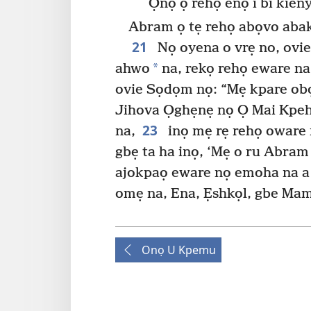
Ọnọ ọ rehọ enọ i bi kien
Abram ọ tẹ rehọ abọvo aba
21
Nọ oyena o vrẹ no, ovi
*
ahwo
na, rekọ rehọ eware na
ovie Sọdọm nọ: “Mẹ kpare obọ
Jihova Ọghẹnẹ nọ Ọ Mai Kpeh
23
na,
inọ mẹ rẹ rehọ oware r
gbẹ ta ha inọ, ‘Mẹ o ru Abram 
ajokpaọ eware nọ emoha na a 
omẹ na, Ena, Ẹshkọl, gbe Mam
Onọ U Kpemu