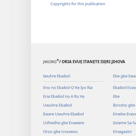
Copyrights for this publication
®
JW.ORG
/ ORIA EVUẸ ITANẸTE ISẸRI JIHOVA
Iwuhrẹ Ebaibol
Ebe gbe Ewar
Enọ nọ Ebaibol Ọ Kẹ Iyo Rai
Ebaibol Evaọ
Eria Ebaibol nọ A Ru Vẹ
Ebe
Uwuhrẹ Ebaibol
Ibroshọ gbe
Eware Uwuhrẹ Ebaibol
Emebe-Evẹvẹ
Udhedhẹ gbe Evawere
Izoẹme Sa-S
Orọo gbe Uviuwou
Emagazini