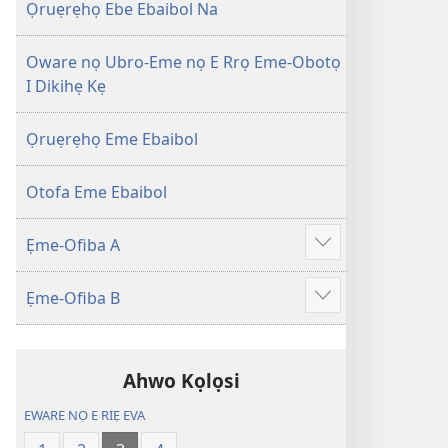
Efuafo
wariẹ
Ọruẹrẹhọ Ebe Ebaibol Na
Na
fa
(Onọ
evaọ
Oware nọ Ubro-Eme nọ E Rrọ Eme-Obotọ
a
2013)
I Dikihẹ Kẹ
wariẹ
fa
Ọruẹrẹhọ Eme Ebaibol
evaọ
2013)
Otofa Eme Ebaibol
Ẹme-Ofiba A
Show
more
Ẹme-Ofiba B
Show
more
Ahwo Kọlọsi
EWARE NỌ E RIẸ EVA