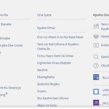
e Efa
Oria Iyẹrẹ
Kpohọ Ori
 Itanẹte
Yare 
Kpahe Omai
Nyab
Gwọl
Enọ nọ Ahwo A rẹ Nọ Kẹse Kẹse
 Emebe
(opens
new
Yare nọ Isẹri Jihova A Nyabru
Ividio
 gbe Ebe Uzizie
window)
Owhẹ Ze
a
Fonu Hayo Kere Se Omai
Gwọl
Ugheriwo Evaọ Ebẹtẹle
Obuf
Iwuhrẹ
Ekareghẹhọ
Ru 
(opens
Ikokohọ Ilogbo
new
re Ru Eware Jọ
window)
UWO
Iruẹru
®
(opens
ting
orọ
Iku Kpahe Isẹri Jihova
new
JW L
window)
Akpọ na Soso