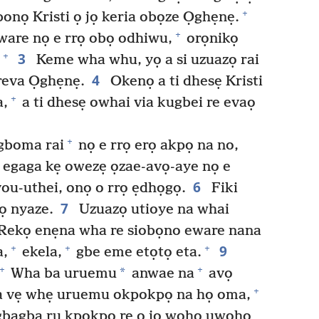
+
onọ Kristi ọ jọ keria obọze Ọghẹnẹ.
+
eware nọ e rrọ obọ odhiwu,
orọnikọ
3
+
Keme wha whu, yọ a si uzuazọ rai
4
reva Ọghẹnẹ.
Okenọ a ti dhesẹ Kristi
+
a,
a ti dhesẹ owhai via kugbei re evaọ
+
ugboma rai
nọ e rrọ erọ akpọ na no,
 egaga kẹ owezẹ ọzae-avọ-aye nọ e
6
vou-uthei, onọ o rrọ ẹdhọgọ.
Fiki
7
ọ nyaze.
Uzuazọ utioye na whai
Rekọ enẹna wha re siobọno eware nana
9
+
+
+
a,
ekela,
gbe eme etọtọ eta.
+
+
*
Wha ba uruemu
anwae na
avọ
+
 vẹ whẹ uruemu okpokpọ na họ oma,
egbagba ru kpokpọ re o jọ wọhọ uwoho