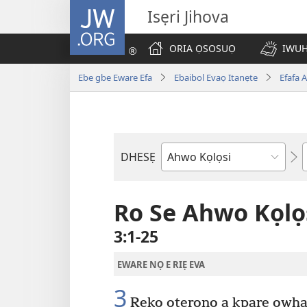
JW.ORG
Isẹri Jihova
ORIA ỌSOSUỌ
IWUH
Ebe gbe Eware Efa
Ebaibol Evaọ Itanẹte
Efafa 
DHESẸ
Ebe
Ebaibol
Ro Se Ahwo Kọlọ
3:1-25
EWARE NỌ E RIẸ EVA
3
Rekọ otẹrọnọ a kpare owhai