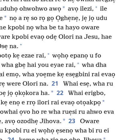
+
*
 tuduhọ ohwohwo awọ
avọ ilezi,
ile
*
re
nọ a rẹ so rọ gọ Ọghẹnẹ, jẹ jọ udu
e kpobi nọ wha be ta hayo oware
are kpobi evaọ odẹ Olori na Jesu, hae
+
sẹ na.
+
tọ kẹ ezae rai,
wọhọ epanọ u fo
+
wha gbẹ hai you eyae rai,
wha dha
i emọ, wha yoẹme kẹ esẹgbini rai evaọ
21
ẹ were Olori na.
Whai esẹ, wha ru
22
*
bẹ jọ ọkọkora ha.
Whai erigbo,
*
ẹ enọ e rrọ ilori rai evaọ otọakpọ
i owhai ọvo ho re wha ruẹsi ru ahwo eva
23
*
e, avọ ozodhẹ Jihova.
Oware
u kpobi ru ei wọhọ ẹsenọ wha bi ru ei
24
*