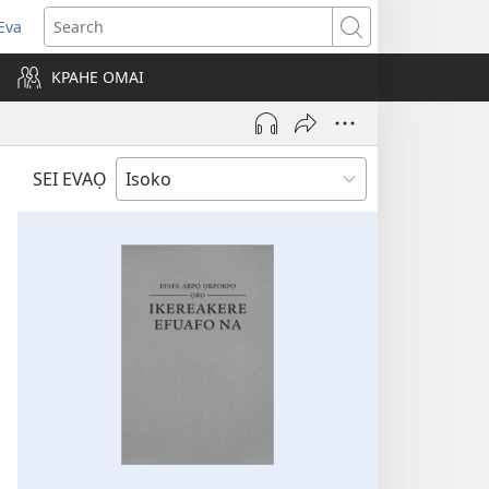
Eva
pens
Search
ew
KPAHE OMAI
ndow)
SEI EVAỌ