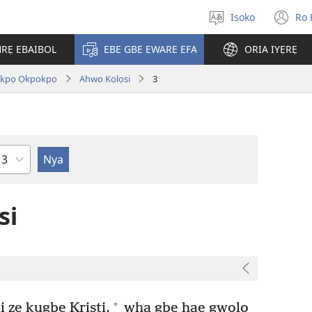
Isoko
Ro 
Salọ
(o
ẹvẹrẹ
n
RẸ EBAIBOL
EBE GBE EWARE EFA
ORIA IYẸRẸ
wi
Akpọ Ọkpokpọ
Ahwo Kọlọsi
3
Uzou
si
+
 ze kugbe Kristi,
wha gbẹ hae gwọlọ