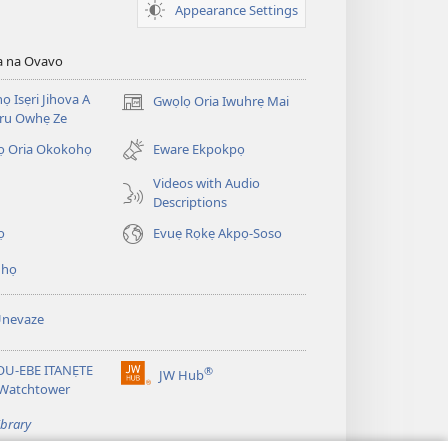
Appearance Settings
a na Ovavo
nọ Isẹri Jihova A
Gwọlọ Oria Iwuhrẹ Mai
(opens
ru Owhẹ Ze
new
window)
ọ Oria Okokohọ
Eware Ekpokpọ
Videos with Audio
Descriptions
ọ
Evuẹ Rọkẹ Akpọ-Soso
ihọ
Unevaze
U-EBE ITANẸTE
®
JW Hub
(opens
 Watchtower
new
window)
ibrary