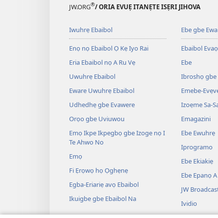
®
JW.ORG
/ ORIA EVUẸ ITANẸTE ISẸRI JIHOVA
Iwuhrẹ Ebaibol
Ebe gbe Ewar
Enọ nọ Ebaibol Ọ Kẹ Iyo Rai
Ebaibol Evaọ
Eria Ebaibol nọ A Ru Vẹ
Ebe
Uwuhrẹ Ebaibol
Ibroshọ gbe
Eware Uwuhrẹ Ebaibol
Emebe-Evẹvẹ
Udhedhẹ gbe Evawere
Izoẹme Sa-S
Orọo gbe Uviuwou
Emagazini
Emọ Ikpe Ikpegbọ gbe Izoge nọ I
Ebe Ewuhrẹ
Te Ahwo No
Iprogramo
Emọ
Ebe Ekiakiẹ
Fi Ẹrọwọ họ Ọghẹnẹ
Ebe Epanọ A 
Egba-Eriariẹ avọ Ebaibol
JW Broadcas
Ikuigbe gbe Ebaibol Na
Ividio
Ile