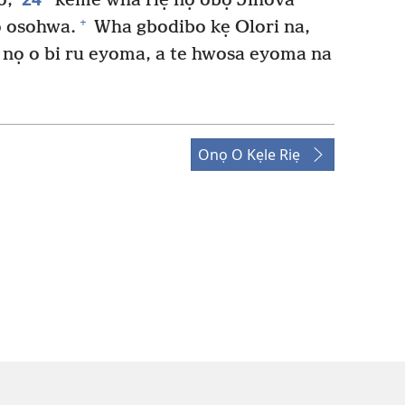
o,
keme wha riẹ nọ obọ Jihova
+
ọ osohwa.
Wha gbodibo kẹ Olori na,
nọ o bi ru eyoma, a te hwosa eyoma na
Onọ O Kẹle Riẹ