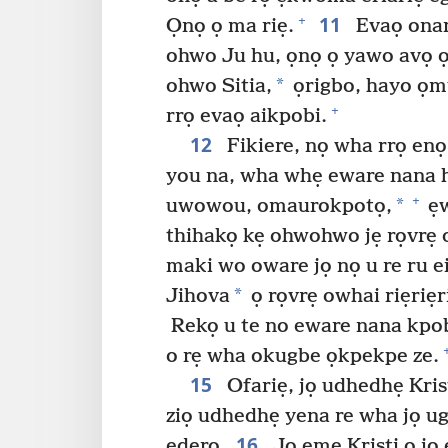
11
+
Ọnọ ọ ma riẹ.
Evaọ onan
ohwo Ju hu, ọnọ ọ yawo avọ ọ
*
ohwo Sitia,
ọrigbo, hayo ọmu
+
rrọ evaọ aikpobi.
12
Fikiere, nọ wha rrọ enọ
you na, wha whẹ eware nana 
+
*
uwowou, omaurokpotọ,
ẹw
thihakọ kẹ ohwohwo jẹ rọvrẹ 
maki wo oware jọ nọ u re ru e
*
Jihova
ọ rọvrẹ owhai riẹriẹr
Rekọ u te no eware nana kpo
o rẹ wha okugbe ọkpekpe ze.
15
Ofariẹ, jọ udhedhẹ Krist
ziọ udhedhẹ yena re wha jọ 
16
edẹro.
Jọ ẹme Kristi ọ jọ 