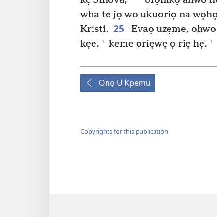
kẹ Jihova,
orọnikọ ahwo h
wha te jọ wo ukuoriọ na wọh
25
Kristi.
Evaọ uzẹme, ohwo 
+
+
kẹe,
keme ọriẹwẹ ọ riẹ hẹ.
Onọ U Kpemu
Copyrights for this publication