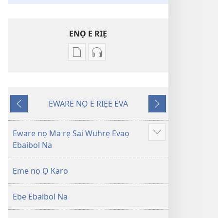
ENỌ E RIẸ
Oghẹrẹ
Oghẹrẹ
enọ
ọnọ
e
whọ
riẹ
gwọlọ
EWARE NỌ E RIẸE EVA
nọ
danlodu
Onọ
Onọ
whọ
Efafa
U
O
rẹ
Akpọ
Kpemu
Kẹle
Eware nọ Ma rẹ Sai Wuhrẹ Evaọ
Show
sae
Ọkpokpọ
Riẹ
Ebaibol Na
more
danlodu
ọrọ
Efafa
Ikereakere
Ẹme nọ Ọ Karo
Akpọ
Efuafo
Ọkpokpọ
Na
Ebe Ebaibol Na
ọrọ
(Onọ
Ikereakere
a