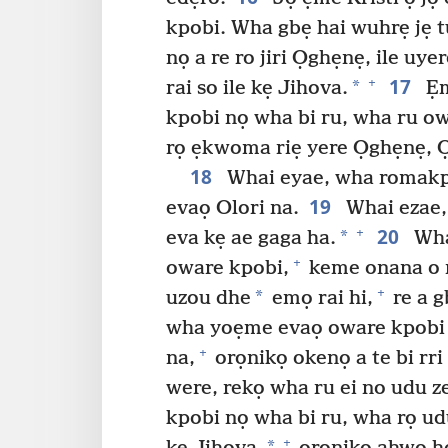
kpobi. Wha gbẹ hai wuhrẹ jẹ
nọ a re ro jiri Ọghẹnẹ, ile uye
17
+
*
rai so ile kẹ Jihova.
Ẹm
kpobi nọ wha bi ru, wha ru ow
rọ ẹkwoma riẹ yere Ọghẹnẹ, Ọ
18
Whai eyae, wha romakpo
19
evaọ Olori na.
Whai ezae, 
20
+
*
eva kẹ ae gaga ha.
Wha
+
oware kpobi,
keme onana o r
+
*
uzou dhe
emọ rai hi,
re a g
wha yoẹme evaọ oware kpobi k
+
na,
orọnikọ okenọ a te bi rr
were, rekọ wha ru ei no udu z
kpobi nọ wha bi ru, wha rọ ud
+
*