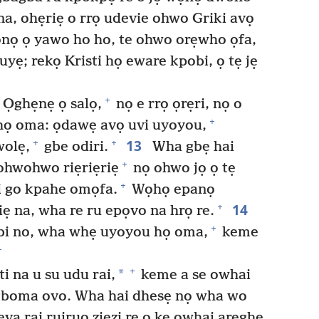
a, ohẹriẹ o rrọ udevie ohwo Griki avọ
nọ ọ yawo ho ho, te ohwo orẹwho ọfa,
yẹ; rekọ Kristi họ eware kpobi, ọ tẹ jẹ
+
 Ọghẹnẹ ọ salọ,
nọ e rrọ ọrẹri, nọ o
+
họ oma: ọdawẹ avọ uvi uyoyou,
13
+
+
olẹ,
gbe odiri.
Wha gbẹ hai
+
ohwohwo riẹriẹriẹ
nọ ohwo jọ ọ tẹ
+
i go kpahe omọfa.
Wọhọ epanọ
14
+
iẹ na, wha re ru epọvo na hrọ re.
+
bi no, wha whẹ uyoyou họ oma,
keme
+
+
*
i na u su udu rai,
keme a se owhai
ugboma ovo. Wha hai dhesẹ nọ wha wo
eva rai ruiruo ziezi re o kẹ owhai areghẹ