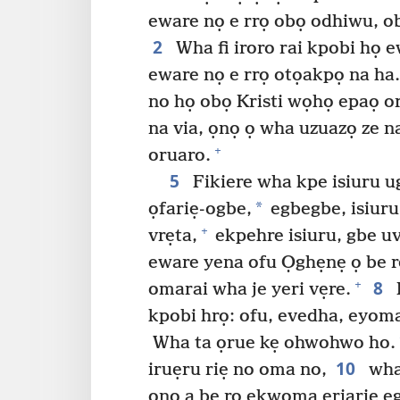
eware nọ e rrọ obọ odhiwu, ob
2
Wha fi iroro rai kpobi họ 
eware nọ e rrọ otọakpọ na ha.
no họ obọ Kristi wọhọ epaọ o
na via, ọnọ ọ wha uzuazọ ze n
+
oruaro.
5
Fikiere wha kpe isiuru 
*
ọfariẹ-ogbe,
egbegbe, isiuru
+
vrẹta,
ekpehre isiuru, gbe u
eware yena ofu Ọghẹnẹ ọ be r
8
+
omarai wha je yeri vẹre.
kpobi hrọ: ofu, evedha, eyom
Wha ta ọrue kẹ ohwohwo ho.
10
iruẹru riẹ no oma no,
wha
onọ a be rọ ẹkwoma eriariẹ 