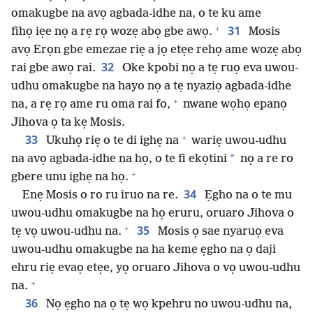
omakugbe na avọ agbada-idhe na, o te ku ame
+
31
fihọ iẹe nọ a rẹ rọ wozẹ abọ gbe awọ.
Mosis
avọ Erọn gbe emezae riẹ a jọ etẹe rehọ ame wozẹ abọ
32
rai gbe awọ rai.
Oke kpobi nọ a tẹ ruọ eva uwou-
udhu omakugbe na hayo nọ a tẹ nyaziọ agbada-idhe
+
na, a rẹ rọ ame ru oma rai fo,
nwane wọhọ epanọ
Jihova ọ ta kẹ Mosis.
+
33
Ukuhọ riẹ o te di ighẹ na
wariẹ uwou-udhu
*
na avọ agbada-idhe na họ, o te fi ekọtini
nọ a re ro
+
gbere unu ighẹ na họ.
34
Enẹ Mosis o ro ru iruo na re.
Ẹgho na o te mu
uwou-udhu omakugbe na họ eruru, oruaro Jihova o
+
35
tẹ vọ uwou-udhu na.
Mosis ọ sae nyaruọ eva
uwou-udhu omakugbe na ha keme ẹgho na ọ daji
ehru riẹ evaọ etẹe, yọ oruaro Jihova o vọ uwou-udhu
+
na.
36
Nọ ẹgho na ọ tẹ wọ kpehru no uwou-udhu na,