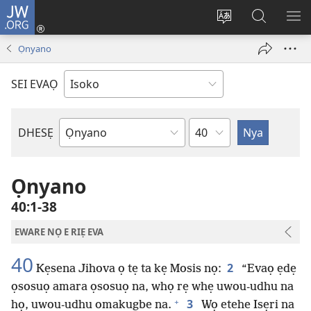
JW.ORG
Ro
Eva
Nwene
Gwọlọ
RO
(opens
ẹvẹrẹ
JW.ORG
Ọnyano
new
window)
SEI EVAỌ
Uzou
DHESẸ
Ebe
Ebaibol
Ọnyano
40:1-38
EWARE NỌ E RIẸ EVA
40
2
Kẹsena Jihova ọ tẹ ta kẹ Mosis nọ:
“Evaọ ẹdẹ
ọsosuọ amara ọsosuọ na, whọ rẹ whẹ uwou-udhu na
+
3
họ, uwou-udhu omakugbe na.
Wọ etehe Isẹri na