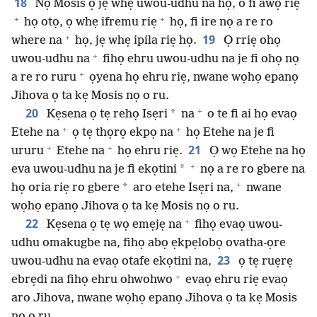
18
Nọ Mosis ọ jẹ whẹ uwou-udhu na họ, o fi awọ riẹ
+
+
họ otọ, ọ whẹ ifremu riẹ
họ, fi ire nọ a re ro
+
19
where na
họ, jẹ whẹ ipila riẹ họ.
Ọ rriẹ ohọ
+
uwou-udhu na
fihọ ehru uwou-udhu na je fi ohọ nọ
+
a re ro ruru
ọyena họ ehru riẹ, nwane wọhọ epanọ
Jihova ọ ta kẹ Mosis nọ o ru.
+
20
*
Kẹsena ọ tẹ rehọ Isẹri
na
o te fi ai họ evaọ
+
+
Etehe na
ọ tẹ thọrọ ekpọ na
họ Etehe na je fi
+
+
21
ururu
Etehe na
họ ehru riẹ.
Ọ wọ Etehe na họ
+
*
eva uwou-udhu na je fi ekọtini
nọ a re ro gbere na
+
*
họ oria riẹ ro gbere
aro etehe Isẹri na,
nwane
wọhọ epanọ Jihova ọ ta kẹ Mosis nọ o ru.
+
22
Kẹsena ọ tẹ wọ emẹjẹ na
fihọ evaọ uwou-
udhu omakugbe na, fihọ abọ ẹkpẹlobọ ovatha-ọre
23
uwou-udhu na evaọ otafe ekọtini na,
ọ tẹ ruẹrẹ
+
ebrẹdi na fihọ ehru ohwohwo
evaọ ehru riẹ evaọ
aro Jihova, nwane wọhọ epanọ Jihova ọ ta kẹ Mosis
nọ o ru.