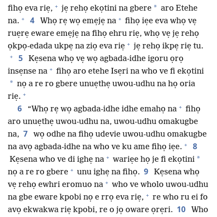
+
*
fihọ eva riẹ,
jẹ rehọ ekọtini na gbere
aro Etehe
+
+
4
na.
Whọ rẹ wọ emẹjẹ na
fihọ iẹe eva whọ vẹ
ruẹrẹ eware emẹjẹ na fihọ ehru riẹ, whọ vẹ jẹ rehọ
+
ọkpọ-edada ukpẹ na ziọ eva riẹ
jẹ rehọ ikpẹ riẹ tu.
+
5
Kẹsena whọ vẹ wọ agbada-idhe igoru ọrọ
+
insẹnse na
fihọ aro etehe Isẹri na who ve fi ekọtini
*
nọ a re ro gbere unuẹthẹ uwou-udhu na họ oria
+
riẹ.
+
6
“Whọ rẹ wọ agbada-idhe idhe emahọ na
fihọ
aro unuẹthẹ uwou-udhu na, uwou-udhu omakugbe
7
na,
wọ odhe na fihọ udevie uwou-udhu omakugbe
+
8
na avọ agbada-idhe na who ve ku ame fihọ iẹe.
+
*
Kẹsena who ve di ighẹ na
wariẹe họ je fi ekọtini
+
9
nọ a re ro gbere
unu ighẹ na fihọ.
Kẹsena whọ
+
vẹ rehọ ewhri eromuo na
who ve wholo uwou-udhu
+
na gbe eware kpobi nọ e rrọ eva riẹ,
re who ru ei fo
10
avọ ekwakwa riẹ kpobi, re o jọ oware ọrẹri.
Who