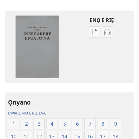
ENỌ E RIẸ
Oghẹrẹ
Oghẹrẹ
enọ
ọnọ
e
whọ
riẹ
gwọlọ
nọ
danlodu
whọ
Efafa
rẹ
Akpọ
sae
Ọkpokpọ
danlodu
ọrọ
Ọnyano
Efafa
Ikereakere
Akpọ
Efuafo
EWARE NỌ E RIẸ EVA
Ọkpokpọ
Na
1
2
3
4
5
6
7
8
9
ọrọ
(Onọ
Ikereakere
a
10
11
12
13
14
15
16
17
18