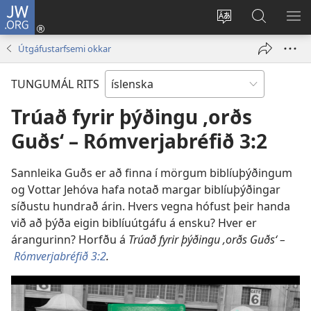
JW.ORG
Innskrá
(opnast
Tungumál
Leit
BI
í
á
VA
Útgáfustarfsemi okkar
nýjum
JW.ORG
glugga)
TUNGUMÁL RITS
Trúað fyrir þýðingu ,orðs
Guðs‘ – Rómverjabréfið 3:2
Sannleika Guðs er að finna í mörgum biblíuþýðingum
og Vottar Jehóva hafa notað margar biblíuþýðingar
síðustu hundrað árin. Hvers vegna hófust þeir handa
við að þýða eigin biblíuútgáfu á ensku? Hver er
árangurinn? Horfðu á
Trúað fyrir þýðingu ,orðs Guðs‘ –
Rómverjabréfið 3:2
.