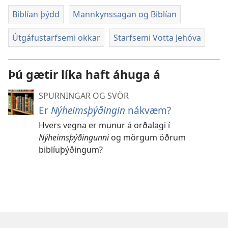
Biblían þýdd
Mannkynssagan og Biblían
Útgáfustarfsemi okkar
Starfsemi Votta Jehóva
Þú gætir líka haft áhuga á
SPURNINGAR OG SVÖR
Er
Nýheimsþýðingin
nákvæm?
Hvers vegna er munur á orðalagi í
Nýheimsþýðingunni
og mörgum öðrum
biblíuþýðingum?