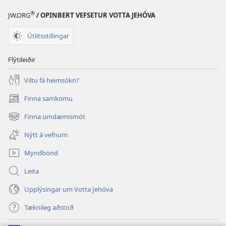
®
JW.ORG
/ OPINBERT VEFSETUR VOTTA JEHÓVA
Útlitsstillingar
Flýtileiðir
Viltu fá heimsókn?
Finna samkomu
(opnast
í
Finna umdæmismót
(opnast
nýjum
í
glugga)
Nýtt á vefnum
nýjum
glugga)
Myndbönd
Leita
Upplýsingar um Votta Jehóva
Tæknileg aðstoð