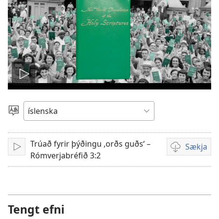
Spila
myndband
Veldu
tungumál
Trúað fyrir þýðingu ,orðs guðs‘ –
Sækja
Spila
Möguleikar
Rómverjabréfið 3:2
til
að
sækja
myndband
Tengt efni