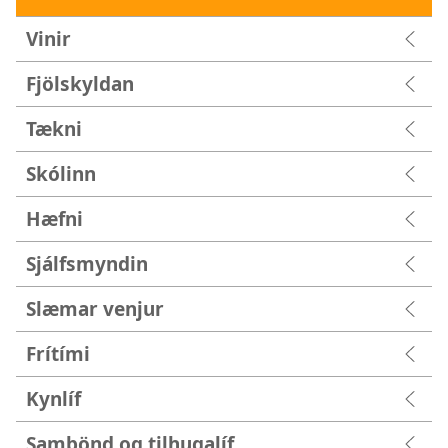
Vinir
Fjölskyldan
Tækni
Skólinn
Hæfni
Sjálfsmyndin
Slæmar venjur
Frítími
Kynlíf
Sambönd og tilhugalíf