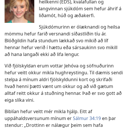
heilkenni (EDS), kvalafullan og
langvinnan sjúkdóm sem hefur áhrif á
liðamót, húð og æðakerfi.
Sjúkdómurinn er ólæknandi og heilsa
mömmu hefur farið versnandi síðastliðin tíu ár.
Blóðgildin hafa stundum lækkað svo mikið að líf
hennar hefur verið í hættu eða sársaukinn svo mikill
að hana langaði ekki að lifa lengur.
Við fjölskyldan erum vottar Jehóva og söfnuðurinn
hefur veitt okkur mikla hughreystingu. Til dæmis sendi
stelpa á mínum aldri fjölskyldunni kort og skrifaði
hvað henni þætti vænt um okkur og að við gætum
alltaf reitt okkur á stuðning hennar. Það er svo gott að
eiga slíka vini.
Biblían hefur veitt mér mikla hjálp. Eitt af
uppáhaldsversunum mínum er
Sálmur 34:19
en þar
stendur: „Drottinn er nálægur þeim sem hafa