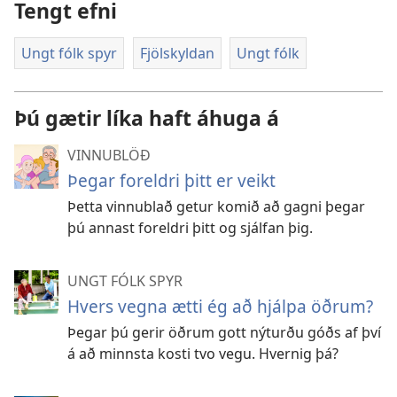
Tengt efni
Ungt fólk spyr
Fjölskyldan
Ungt fólk
Þú gætir líka haft áhuga á
VINNUBLÖÐ
Þegar foreldri þitt er veikt
Þetta vinnublað getur komið að gagni þegar
þú annast foreldri þitt og sjálfan þig.
UNGT FÓLK SPYR
Hvers vegna ætti ég að hjálpa öðrum?
Þegar þú gerir öðrum gott nýturðu góðs af því
á að minnsta kosti tvo vegu. Hvernig þá?