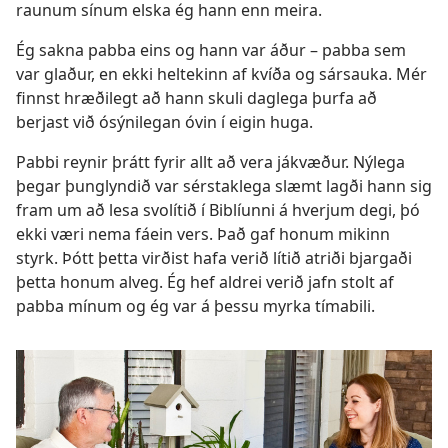
raunum sínum elska ég hann enn meira.
Ég sakna pabba eins og hann var áður – pabba sem
var glaður, en ekki heltekinn af kvíða og sársauka. Mér
finnst hræðilegt að hann skuli daglega þurfa að
berjast við ósýnilegan óvin í eigin huga.
Pabbi reynir þrátt fyrir allt að vera jákvæður. Nýlega
þegar þunglyndið var sérstaklega slæmt lagði hann sig
fram um að lesa svolítið í Biblíunni á hverjum degi, þó
ekki væri nema fáein vers. Það gaf honum mikinn
styrk. Þótt þetta virðist hafa verið lítið atriði bjargaði
þetta honum alveg. Ég hef aldrei verið jafn stolt af
pabba mínum og ég var á þessu myrka tímabili.