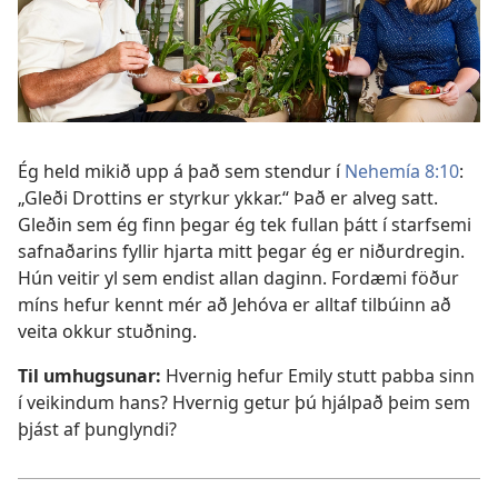
Ég held mikið upp á það sem stendur í
Nehemía 8:10
:
„Gleði Drottins er styrkur ykkar.“ Það er alveg satt.
Gleðin sem ég finn þegar ég tek fullan þátt í starfsemi
safnaðarins fyllir hjarta mitt þegar ég er niðurdregin.
Hún veitir yl sem endist allan daginn. Fordæmi föður
míns hefur kennt mér að Jehóva er alltaf tilbúinn að
veita okkur stuðning.
Til umhugsunar:
Hvernig hefur Emily stutt pabba sinn
í veikindum hans? Hvernig getur þú hjálpað þeim sem
þjást af þunglyndi?