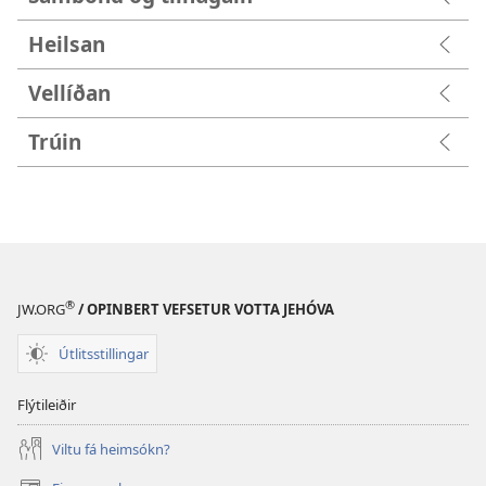
Heilsan
Vellíðan
Trúin
®
JW.ORG
/ OPINBERT VEFSETUR VOTTA JEHÓVA
Útlitsstillingar
Flýtileiðir
Viltu fá heimsókn?