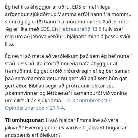
Ég hef líka áhyggjur af öðru. EDS er nefnilega
arfgengur sjúkdómur. Mamma erfði hann frá mömmu
sinni og ég erfði hann frá mömmu minni. Það er rétt –
ég er líka með EDS. En
Hebreabréfið 13:6
fullvissar
mig um að Jehóva verður „hjálpari“ minn á þessu sviði
líka.
Ég reyni að meta að verðleikum það sem ég hef núna í
stað þess að lifa í fortíðinni eða hafa áhyggjur af
framtíðinni. Ég get orðið niðurdregin ef ég ber saman
það sem mamma getur nú gert við það sem hún gat
gert áður. Biblían segir að prófraunir okkar séu
,skammvinnar og léttbærar‘ í samanburði við vonina
um eilíft líf án sjúkdóma. –
2. Korintubréf 4:17;
Opinberunarbókin 21:1-4
.
Til umhugsunar:
Hvað hjálpar Emmaline að vera
jákvæð? Hvernig getur
þú
varðveitt jákvætt hugarfar
andspænis erfiðleikum?