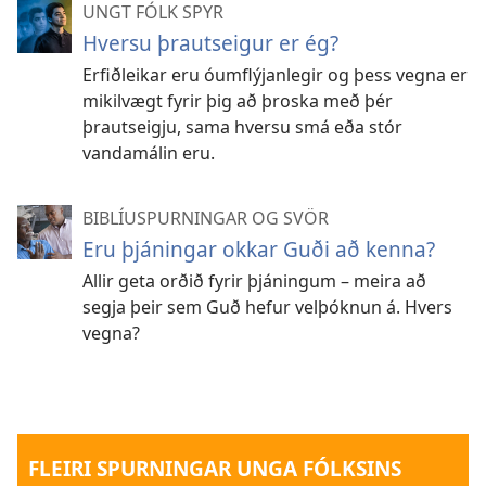
UNGT FÓLK SPYR
Hversu þrautseigur er ég?
Erfiðleikar eru óumflýjanlegir og þess vegna er
mikilvægt fyrir þig að þroska með þér
þrautseigju, sama hversu smá eða stór
vandamálin eru.
BIBLÍUSPURNINGAR OG SVÖR
Eru þjáningar okkar Guði að kenna?
Allir geta orðið fyrir þjáningum – meira að
segja þeir sem Guð hefur velþóknun á. Hvers
vegna?
FLEIRI SPURNINGAR UNGA FÓLKSINS