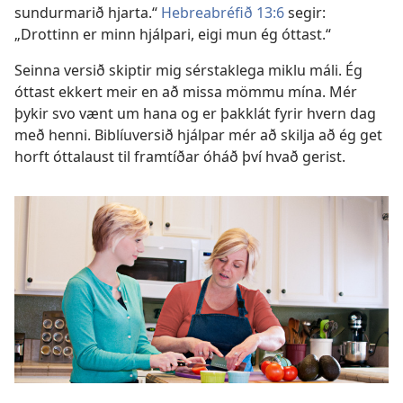
sundurmarið hjarta.“
Hebreabréfið 13:6
segir:
„Drottinn er minn hjálpari, eigi mun ég óttast.“
Seinna versið skiptir mig sérstaklega miklu máli. Ég
óttast ekkert meir en að missa mömmu mína. Mér
þykir svo vænt um hana og er þakklát fyrir hvern dag
með henni. Biblíuversið hjálpar mér að skilja að ég get
horft óttalaust til framtíðar óháð því hvað gerist.