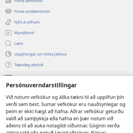
Finna samkomu
(opnast
í
Finna umdæmismót
(opnast
nýjum
í
glugga)
Nýtt á vefnum
nýjum
glugga)
Myndbönd
Leita
Upplýsingar um Votta Jehóva
Tæknileg aðstoð
Framlög
(opnast
Persónuverndarstillingar
í
nýjum
VEFBÓKASAFN Varðturnsins
Við notum vefkökur og álíka tækni til að upplifun þín
(opnast
glugga)
verði sem best. Sumar vefkökur eru nauðsynlegar og
í
®
JW Hub
nýjum
þeim er ekki hægt að hafna. Aðrar vefkökur geturðu
(opnast
glugga)
í
valið að samþykkja eða hafna en þær notum við
JW Library
-appið
nýjum
aðeins til að auka notagildi síðunnar. Gögnin verða
glugga)
aldrei seld eða notuð í markaðsskyni. Nánari