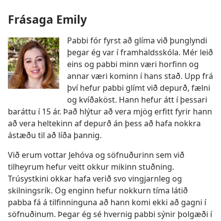
Frásaga Emily
Pabbi fór fyrst að glíma við þunglyndi
þegar ég var í framhaldsskóla. Mér leið
eins og pabbi minn væri horfinn og
annar væri kominn í hans stað. Upp frá
því hefur pabbi glímt við depurð, fælni
og kvíðaköst. Hann hefur átt í þessari
baráttu í 15 ár. Það hlýtur að vera mjög erfitt fyrir hann
að vera heltekinn af depurð án þess að hafa nokkra
ástæðu til að líða þannig.
Við erum vottar Jehóva og söfnuðurinn sem við
tilheyrum hefur veitt okkur mikinn stuðning.
Trúsystkini okkar hafa verið svo vingjarnleg og
skilningsrík. Og enginn hefur nokkurn tíma látið
pabba fá á tilfinninguna að hann komi ekki að gagni í
söfnuðinum. Þegar ég sé hvernig pabbi sýnir þolgæði í