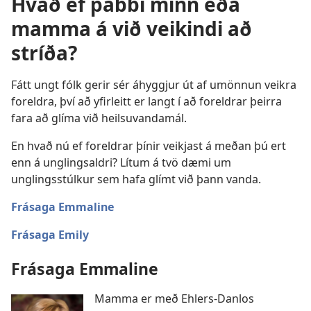
Hvað ef pabbi minn eða
mamma á við veikindi að
stríða?
Fátt ungt fólk gerir sér áhyggjur út af umönnun veikra
foreldra, því að yfirleitt er langt í að foreldrar þeirra
fara að glíma við heilsuvandamál.
En hvað nú ef foreldrar þínir veikjast á meðan þú ert
enn á unglingsaldri? Lítum á tvö dæmi um
unglingsstúlkur sem hafa glímt við þann vanda.
Frásaga Emmaline
Frásaga Emily
Frásaga Emmaline
Mamma er með Ehlers-Danlos