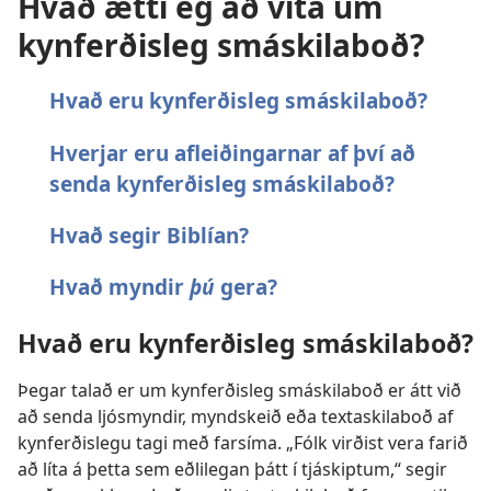
Hvað ætti ég að vita um
kynferðisleg smáskilaboð?
Hvað eru kynferðisleg smáskilaboð?
Hverjar eru afleiðingarnar af því að
senda kynferðisleg smáskilaboð?
Hvað segir Biblían?
Hvað myndir
þú
gera?
Hvað eru kynferðisleg smáskilaboð?
Þegar talað er um kynferðisleg smáskilaboð er átt við
að senda ljósmyndir, myndskeið eða textaskilaboð af
kynferðislegu tagi með farsíma. „Fólk virðist vera farið
að líta á þetta sem eðlilegan þátt í tjáskiptum,“ segir