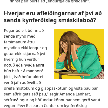
finnst þeir þurfa að „endurgjalda greiðann“.
Hverjar eru afleiðingarnar af því að
senda kynferðisleg smáskilaboð?
Þegar þú ert búinn að
senda mynd með
farsímanum áttu
myndina ekki lengur og
getur ekki stjórnað því
hvernig hún verður
notuð eða hvaða áhrif
hún hefur á mannorð
þitt. „Það hefur aldrei
verið jafn auðvelt að
dreifa mistökum og glappaskotum og vista þau þar
sem aðrir geta séð þau,“ segir Amanda Lenhart,
sérfræðingur og höfundur könnunar sem gerð var á
vegum Pew Research Center um kynferðisleg