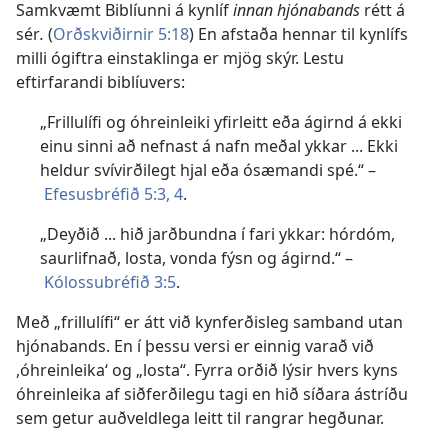
Samkvæmt Biblíunni á kynlíf
innan hjónabands
rétt á
sér
.
(
Orðskviðirnir 5:18
) En afstaða hennar til kynlífs
milli ógiftra einstaklinga er mjög skýr. Lestu
eftirfarandi biblíuvers:
„Frillulífi og óhreinleiki yfirleitt eða ágirnd á ekki
einu sinni að nefnast á nafn meðal ykkar ... Ekki
heldur svívirðilegt hjal eða ósæmandi spé.“ –
Efesusbréfið 5:3, 4
.
„Deyðið ... hið jarðbundna í fari ykkar: hórdóm,
saurlifnað, losta, vonda fýsn og ágirnd.“ –
Kólossubréfið 3:5
.
Með „frillulífi“ er átt við kynferðisleg samband utan
hjónabands. En í þessu versi er einnig varað við
,óhreinleika‘ og „losta“. Fyrra orðið lýsir hvers kyns
óhreinleika af siðferðilegu tagi en hið síðara ástríðu
sem getur auðveldlega leitt til rangrar hegðunar.