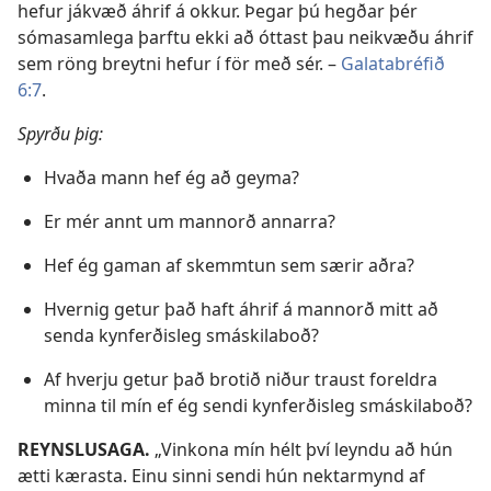
hefur jákvæð áhrif á okkur. Þegar þú hegðar þér
sómasamlega þarftu ekki að óttast þau neikvæðu áhrif
sem röng breytni hefur í för með sér. –
Galatabréfið
6:7
.
Spyrðu þig:
Hvaða mann hef ég að geyma?
Er mér annt um mannorð annarra?
Hef ég gaman af skemmtun sem særir aðra?
Hvernig getur það haft áhrif á mannorð mitt að
senda kynferðisleg smáskilaboð?
Af hverju getur það brotið niður traust foreldra
minna til mín ef ég sendi kynferðisleg smáskilaboð?
REYNSLUSAGA.
„Vinkona mín hélt því leyndu að hún
ætti kærasta. Einu sinni sendi hún nektarmynd af