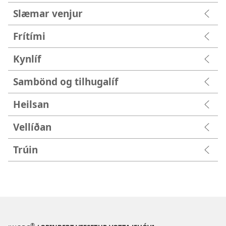
Slæmar venjur
Frítími
Kynlíf
Sambönd og tilhugalíf
Heilsan
Vellíðan
Trúin
®