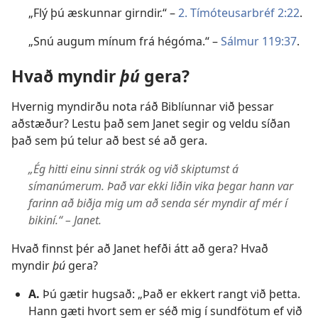
„Flý þú æskunnar girndir.“ –
2. Tímóteusarbréf 2:22
.
„Snú augum mínum frá hégóma.“ –
Sálmur 119:37
.
Hvað myndir
þú
gera?
Hvernig myndirðu nota ráð Biblíunnar við þessar
aðstæður? Lestu það sem Janet segir og veldu síðan
það sem þú telur að best sé að gera.
„Ég hitti einu sinni strák og við skiptumst á
símanúmerum. Það var ekki liðin vika þegar hann var
farinn að biðja mig um að senda sér myndir af mér í
bikiní.“ – Janet.
Hvað finnst þér að Janet hefði átt að gera? Hvað
myndir
þú
gera?
A.
Þú gætir hugsað: „Það er ekkert rangt við þetta.
Hann gæti hvort sem er séð mig í sundfötum ef við