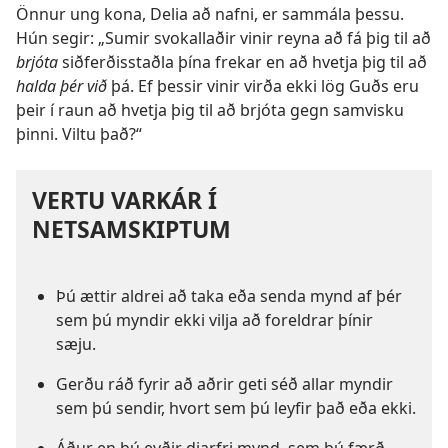
Önnur ung kona, Delia að nafni, er sammála þessu.
Hún segir: „Sumir svokallaðir vinir reyna að fá þig til að
brjóta
siðferðisstaðla þína frekar en að hvetja þig til að
halda þér við
þá. Ef þessir vinir virða ekki lög Guðs eru
þeir í raun að hvetja þig til að brjóta gegn samvisku
þinni. Viltu það?“
VERTU VARKÁR Í
NETSAMSKIPTUM
Þú ættir aldrei að taka eða senda mynd af þér
sem þú myndir ekki vilja að foreldrar þínir
sæju.
Gerðu ráð fyrir að aðrir geti séð allar myndir
sem þú sendir, hvort sem þú leyfir það eða ekki.
Áður en þú eyðir djarfri mynd, sem þú færð,