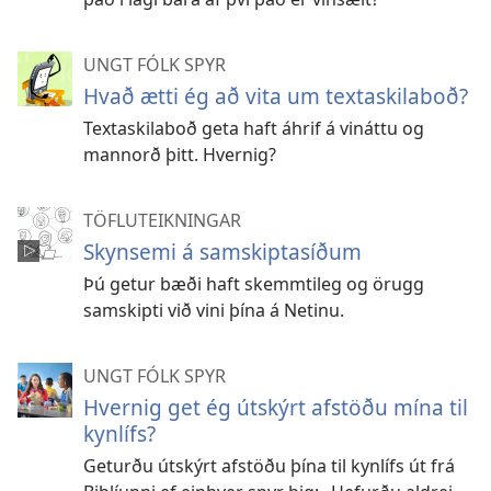
UNGT FÓLK SPYR
Hvað ætti ég að vita um textaskilaboð?
Textaskilaboð geta haft áhrif á vináttu og
mannorð þitt. Hvernig?
TÖFLUTEIKNINGAR
Skynsemi á samskiptasíðum
Þú getur bæði haft skemmtileg og örugg
samskipti við vini þína á Netinu.
UNGT FÓLK SPYR
Hvernig get ég útskýrt afstöðu mína til
kynlífs?
Geturðu útskýrt afstöðu þína til kynlífs út frá