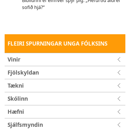
Biblíunni ef einhver spyr þig: „Hefurðu aldrei
sofið hjá?“
FLEIRI SPURNINGAR UNGA FÓLKSINS
Vinir
Fjölskyldan
Tækni
Skólinn
Hæfni
Sjálfsmyndin