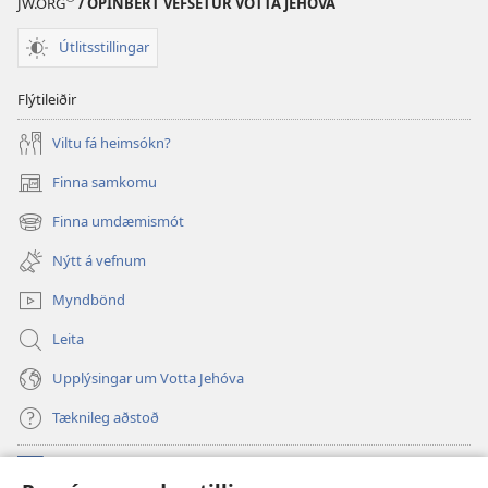
JW.ORG
/ OPINBERT VEFSETUR VOTTA JEHÓVA
Útlitsstillingar
Flýtileiðir
Viltu fá heimsókn?
Finna samkomu
(opnast
í
Finna umdæmismót
(opnast
nýjum
í
glugga)
Nýtt á vefnum
nýjum
glugga)
Myndbönd
Leita
Upplýsingar um Votta Jehóva
Tæknileg aðstoð
Framlög
(opnast