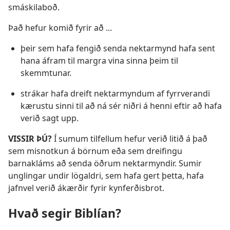
smáskilaboð.
Það hefur komið fyrir að ...
þeir sem hafa fengið senda nektarmynd hafa sent
hana áfram til margra vina sinna þeim til
skemmtunar.
strákar hafa dreift nektarmyndum af fyrrverandi
kærustu sinni til að ná sér niðri á henni eftir að hafa
verið sagt upp.
VISSIR ÞÚ?
Í sumum tilfellum hefur verið litið á það
sem misnotkun á börnum eða sem dreifingu
barnakláms að senda öðrum nektarmyndir. Sumir
unglingar undir lögaldri, sem hafa gert þetta, hafa
jafnvel verið ákærðir fyrir kynferðisbrot.
Hvað segir Biblían?