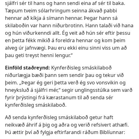
sjálfri sér til hans og hann sendi eina af sér til baka.
Tæpum tveim sólarhringum seinna ákvað pabbi
hennar að kíkja á símann hennar. Þegar hann sá
skilaboðin var hann niðurbrotinn. Hann talaði við hana
og hún viðurkenndi allt. Ég veit að hún sér eftir þessu
en þetta fékk mikið á foreldra hennar og kom þeim
alveg úr jafnvægi. Þau eru ekki einu sinni viss um að
þau geti treyst henni lengur.“
Einföld staðreynd:
Kynferðisleg smáskilaboð
niðurlægja bæði þann sem sendir þau og tekur við
þeim. „Þegar ég geri þetta verð ég svo vonsvikin og
hneyksluð á sjálfri mér,“ segir unglingsstúlka sem varð
fyrir þrýstingi frá kærastanum til að senda sér
kynferðisleg smáskilaboð.
Að senda kynferðisleg smáskilaboð getur haft
neikvæð áhrif á þig og aðra og verið refsivert athæfi.
Þú ættir því að fylgja eftirfarandi ráðum Biblíunnar: