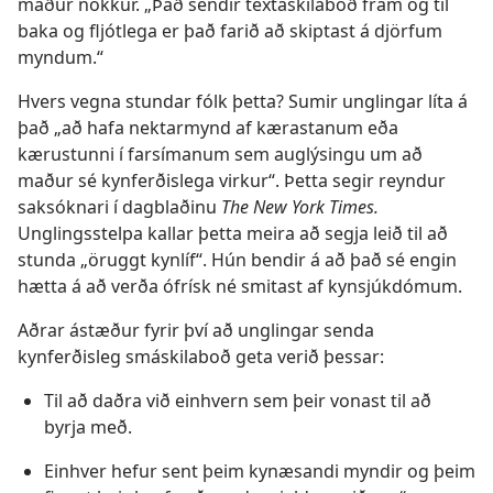
maður nokkur. „Það sendir textaskilaboð fram og til
baka og fljótlega er það farið að skiptast á djörfum
myndum.“
Hvers vegna stundar fólk þetta? Sumir unglingar líta á
það „að hafa nektarmynd af kærastanum eða
kærustunni í farsímanum sem auglýsingu um að
maður sé kynferðislega virkur“. Þetta segir reyndur
saksóknari í dagblaðinu
The New York Times.
Unglingsstelpa kallar þetta meira að segja leið til að
stunda „öruggt kynlíf“. Hún bendir á að það sé engin
hætta á að verða ófrísk né smitast af kynsjúkdómum.
Aðrar ástæður fyrir því að unglingar senda
kynferðisleg smáskilaboð geta verið þessar:
Til að daðra við einhvern sem þeir vonast til að
byrja með.
Einhver hefur sent þeim kynæsandi myndir og þeim