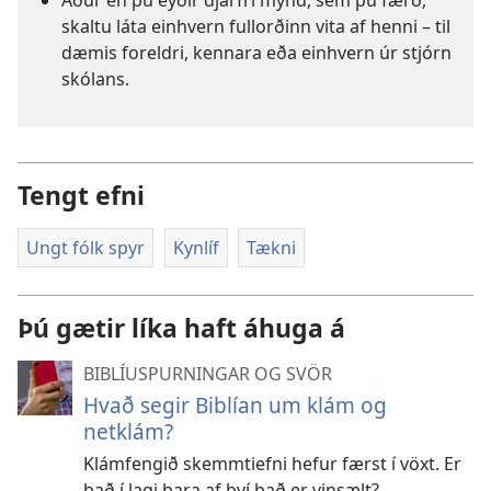
skaltu láta einhvern fullorðinn vita af henni – til
dæmis foreldri, kennara eða einhvern úr stjórn
skólans.
Tengt efni
Ungt fólk spyr
Kynlíf
Tækni
Þú gætir líka haft áhuga á
BIBLÍUSPURNINGAR OG SVÖR
Hvað segir Biblían um klám og
netklám?
Klámfengið skemmtiefni hefur færst í vöxt. Er
það í lagi bara af því það er vinsælt?