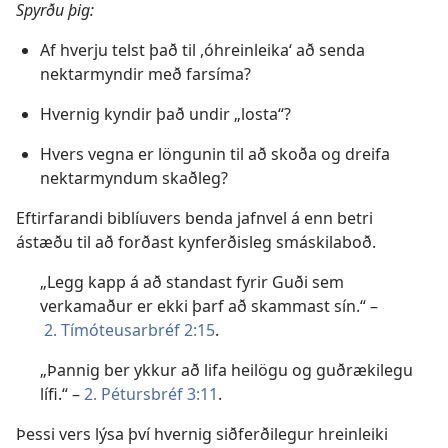
Spyrðu þig:
Af hverju telst það til ,óhreinleika‘ að senda
nektarmyndir með farsíma?
Hvernig kyndir það undir „losta“?
Hvers vegna er löngunin til að skoða og dreifa
nektarmyndum skaðleg?
Eftirfarandi biblíuvers benda jafnvel á enn betri
ástæðu til að forðast kynferðisleg smáskilaboð.
„Legg kapp á að standast fyrir Guði sem
verkamaður er ekki þarf að skammast sín.“ –
2. Tímóteusarbréf 2:15
.
„Þannig ber ykkur að lifa heilögu og guðrækilegu
lífi.“ –
2. Pétursbréf 3:11
.
Þessi vers lýsa því hvernig siðferðilegur hreinleiki