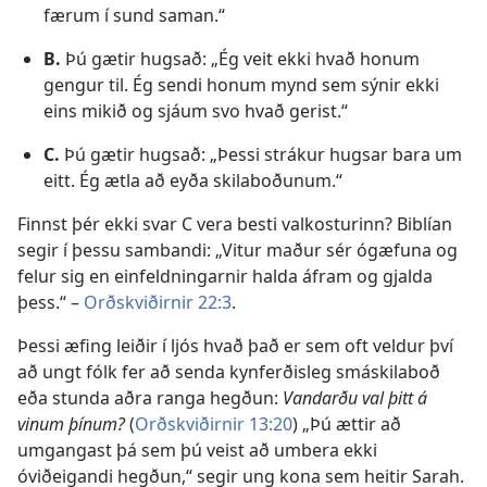
færum í sund saman.“
B.
Þú gætir hugsað: „Ég veit ekki hvað honum
gengur til. Ég sendi honum mynd sem sýnir ekki
eins mikið og sjáum svo hvað gerist.“
C.
Þú gætir hugsað: „Þessi strákur hugsar bara um
eitt. Ég ætla að eyða skilaboðunum.“
Finnst þér ekki svar C vera besti valkosturinn? Biblían
segir í þessu sambandi: „Vitur maður sér ógæfuna og
felur sig en einfeldningarnir halda áfram og gjalda
þess.“ –
Orðskviðirnir 22:3
.
Þessi æfing leiðir í ljós hvað það er sem oft veldur því
að ungt fólk fer að senda kynferðisleg smáskilaboð
eða stunda aðra ranga hegðun:
Vandarðu val þitt á
vinum þínum?
(
Orðskviðirnir 13:20
) „Þú ættir að
umgangast þá sem þú veist að umbera ekki
óviðeigandi hegðun,“ segir ung kona sem heitir Sarah.