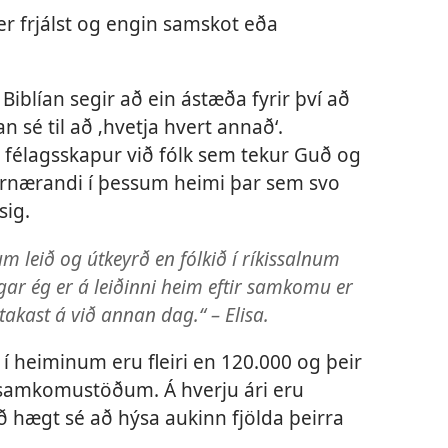
er frjálst og engin samskot eða
Biblían segir að ein ástæða fyrir því að
an sé til að ‚hvetja hvert annað‘.
 félagsskapur við fólk sem tekur Guð og
ndurnærandi í þessum heimi þar sem svo
sig.
m leið og útkeyrð en fólkið í ríkissalnum
egar ég er á leiðinni heim eftir samkomu er
takast á við annan dag.“ – Elisa.
í heiminum eru fleiri en 120.000 og þeir
 samkomustöðum. Á hverju ári eru
 að hægt sé að hýsa aukinn fjölda þeirra