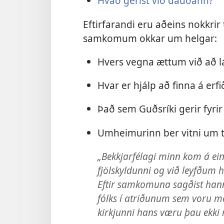
Hvað gerist við dauðann?
Eftirfarandi eru aðeins nokkrir t
samkomum okkar um helgar:
Hvers vegna ættum við að lá
Hvar er hjálp að finna á erf
Það sem Guðsríki gerir fyri
Umheimurinn ber vitni um ti
„Bekkjarfélagi minn kom á e
fjölskyldunni og við leyfðum
Eftir samkomuna sagðist han
fólks í atriðunum sem voru m
kirkjunni hans væru þau ekki 