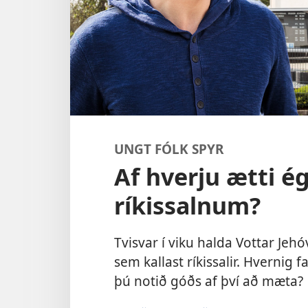
UNGT FÓLK SPYR
Af hverju ætti é
ríkissalnum?
Tvisvar í viku halda Vottar Je
sem kallast ríkissalir. Hverni
þú notið góðs af því að mæta?