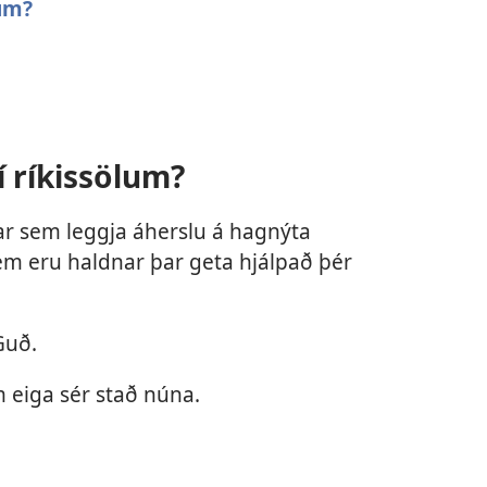
lum?
í ríkissölum?
ar sem leggja áherslu á hagnýta
m eru haldnar þar geta hjálpað þér
Guð.
 eiga sér stað núna.