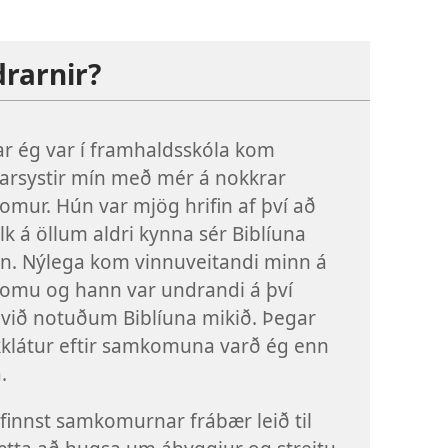
drarnir?
r ég var í framhaldsskóla kom
arsystir mín með mér á nokkrar
mur. Hún var mjög hrifin af því að
ólk á öllum aldri kynna sér Biblíuna
n. Nýlega kom vinnuveitandi minn á
omu og hann var undrandi á því
við notuðum Biblíuna mikið. Þegar
kklátur eftir samkomuna varð ég enn
.
finnst samkomurnar frábær leið til