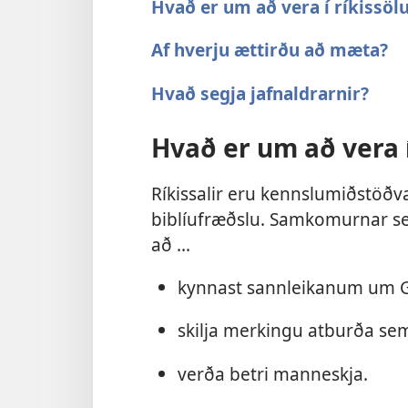
Hvað er um að vera í ríkissö
Af hverju ættirðu að mæta?
Hvað segja jafnaldrarnir?
Hvað er um að vera 
Ríkissalir eru kennslumiðstöðv
biblíufræðslu. Samkomurnar se
að ...
kynnast sannleikanum um 
skilja merkingu atburða sem
verða betri manneskja.