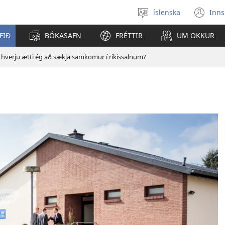
íslenska
Inns
Veldu
(o
tungumál
í
FIÐ
BÓKASAFN
FRÉTTIR
UM OKKUR
ný
gl
 hverju ætti ég að sækja samkomur í ríkissalnum?