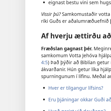
eignast bestu vini sem hugs
Vissir þú?
Samkomustaðir votta Je
ríki Guðs er aðalumræðuefnið 
Af hverju ættirðu a
Fræðslan gagnast þér.
Meginre
samkomum Votta Jehóva hjálpa þ
4:5
) Það þýðir að Biblían getur
ákvarðanir. Hún getur líka hjál
spurningunum í lífinu. Meðal a
Hver er tilgangur lífsins?
Eru þjáningar okkar Guði a