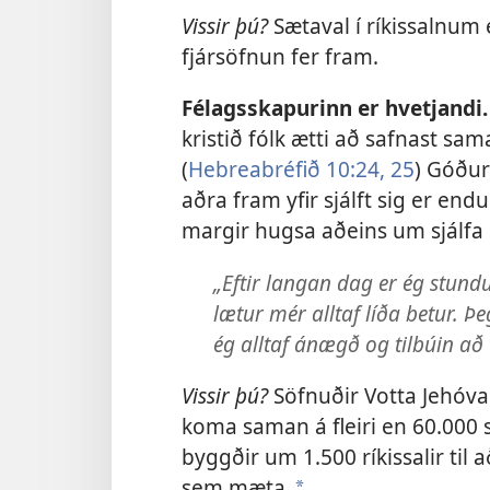
Vissir þú?
Sætaval í ríkissalnum 
fjársöfnun fer fram.
Félagsskapurinn er hvetjandi.
kristið fólk ætti að safnast sam
(
Hebreabréfið 10:24, 25
) Góður
aðra fram yfir sjálft sig er e
margir hugsa aðeins um sjálfa 
„Eftir langan dag er ég stundu
lætur mér alltaf líða betur. Þ
ég alltaf ánægð og tilbúin að 
Vissir þú?
Söfnuðir Votta Jehóva 
koma saman á fleiri en 60.000
byggðir um 1.500 ríkissalir til
sem mæta.
a