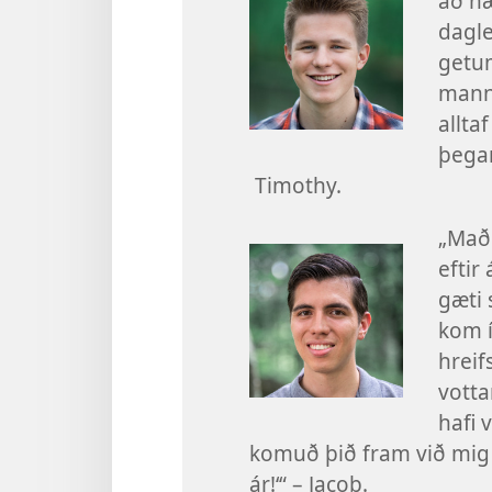
að hæ
dagle
getum
manne
allta
þegar
Timothy.
„Mað
eftir
gæti 
kom í
hreif
votta
hafi 
komuð þið fram við mig 
ár!‘“ – Jacob.