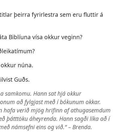
itlar þeirra fyrirlestra sem eru fluttir á
ta Biblíuna vísa okkur veginn?
iðleikatímum?
r okkur núna.
lvist Guðs.
ina samkomu. Hann sat hjá okkur
 honum að fylgjast með í bókunum okkar.
n hafa verið mjög hrifinn af athugasemdum
eð þátttöku áheyrenda. Hann sagði líka að í
með námsefni eins og við.“ – Brenda.