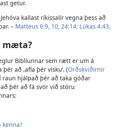
ast getur.
hóva kallast ríkissalir vegna þess að
þar. –
Matteus 6:9, 10;
24:14;
Lúkas 4:43
.
ð mæta?
glur Biblíunnar sem rætt er um á
ér að ‚afla þér visku‘. (
Orðskviðirnir
 í raun hjálpað þér að taka góðar
pað þér að fá svör við stóru
nnars:
ð kenna?