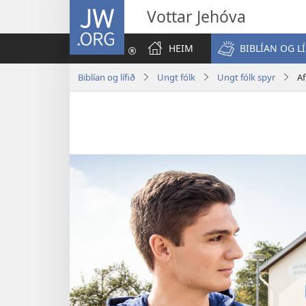
JW.ORG
Vottar Jehóva
HEIM
BIBLÍAN OG LÍ
Biblían og lífið
Ungt fólk
Ungt fólk spyr
Af