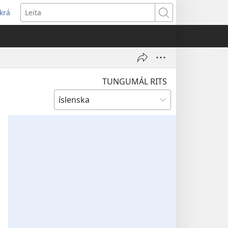
krá
pnast
Leita
jum
ugga)
TUNGUMÁL RITS