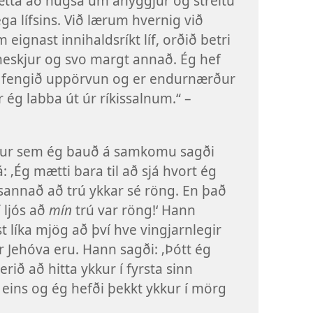
tta að hugsa um áhyggjur og streitu
ga lífsins. Við lærum hvernig við
 eignast innihaldsríkt líf, orðið betri
skjur og svo margt annað. Ég hef
f fengið uppörvun og er endurnærður
 ég labba út úr ríkissalnum.“ –
ur sem ég bauð á samkomu sagði
 á: ‚Ég mætti bara til að sjá hvort ég
sannað að trú ykkar sé röng. En það
 ljós að
mín
trú var röng!‘ Hann
st líka mjög að því hve vingjarnlegir
r Jehóva eru. Hann sagði: ‚Þótt ég
verið að hitta ykkur í fyrsta sinn
eins og ég hefði þekkt ykkur í mörg