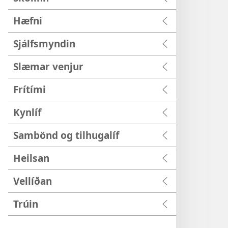
Hæfni
Sjálfsmyndin
Slæmar venjur
Frítími
Kynlíf
Sambönd og tilhugalíf
Heilsan
Vellíðan
Trúin