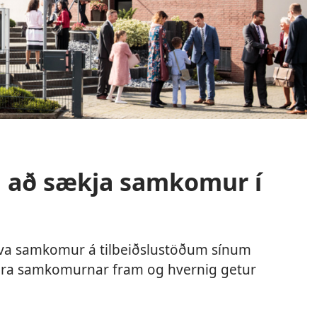
g að sækja samkomur í
hóva samkomur á tilbeiðslustöðum sínum
g fara samkomurnar fram og hvernig getur