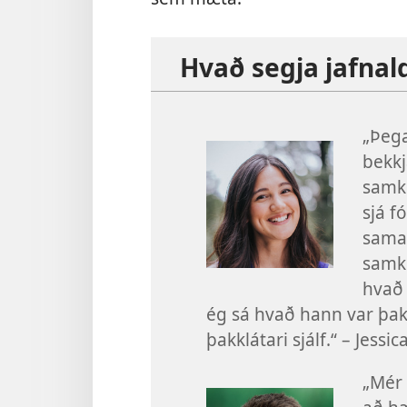
Hvað segja jafnal
„Þega
bekkj
samko
sjá f
sama
samk
hvað 
ég sá hvað hann var þa
þakklátari sjálf.“ – Jessica
„Mér 