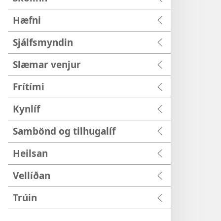
Hæfni
Sjálfsmyndin
Slæmar venjur
Frítími
Kynlíf
Sambönd og tilhugalíf
Heilsan
Vellíðan
Trúin