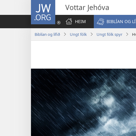
JW.ORG
Vottar Jehóva
HEIM
BIBLÍAN OG LÍ
Biblían og lífið
Ungt fólk
Ungt fólk spyr
Hv