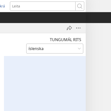
krá
pnast
Leita
jum
ugga)
TUNGUMÁL RITS