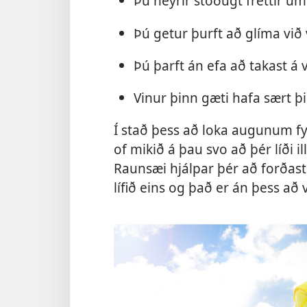
Þú heyrir stöðugt fréttir um
Þú getur þurft að glíma við 
Þú þarft án efa að takast á v
Vinur þinn gæti hafa sært þi
Í stað þess að loka augunum f
of mikið á þau svo að þér líði i
Raunsæi hjálpar þér að forðast
lífið eins og það er án þess a