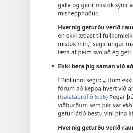
galla og gerir mistök sýnir
misheppnaður.
Hvernig geturðu verið ra
en ekki ætlast til fullkomle
mistök mín,“ segir ungur ma
læra af þeim svo að ég geti
Ekki bera þig saman við að
Í Biblíunni segir: „Lítum ekk
förum að keppa hvert við a
(
Galatabréfið 5:26
) Þegar þ
viðburðum sem þér var
ekki
getur látið bestu vini þína lí
Hvernig geturðu verið ra