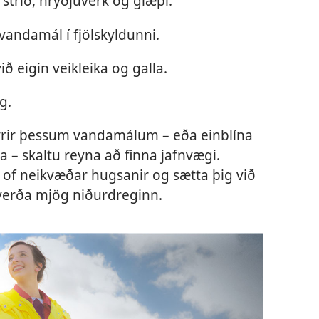
 stríð, hryðjuverk og glæpi.
vandamál í fjölskyldunni.
ið eigin veikleika og galla.
g.
yrir þessum vandamálum – eða einblína
lla – skaltu reyna að finna jafnvægi.
 of neikvæðar hugsanir og sætta þig við
ð verða mjög niðurdreginn.