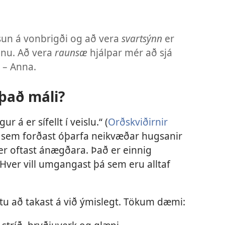
sun á vonbrigði og að vera
svartsýnn
er
ífinu. Að vera
raunsæ
hjálpar mér að sjá
“ – Anna.
 það máli?
ur á er sífellt í veislu.“ (
Orðskviðirnir
lk sem forðast óþarfa neikvæðar hugsanir
er oftast ánægðara. Það er einnig
ni. Hver vill umgangast þá sem eru alltaf
tu að takast á við ýmislegt. Tökum dæmi: