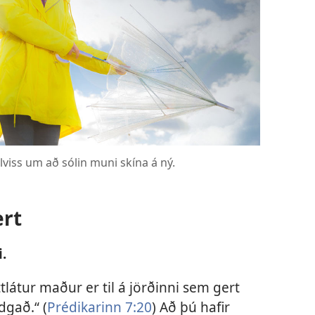
llviss um að sólin muni skína á ný.
ert
i.
ttlátur maður er til á jörðinni sem gert
dgað.“ (
Prédikarinn 7:20
) Að þú hafir