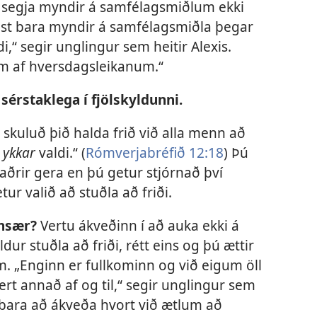
uki segja myndir á samfélagsmiðlum ekki
tast bara myndir á samfélagsmiðla þegar
,“ segir unglingur sem heitir Alexis.
um af hversdagsleikanum.“
 sérstaklega í fjölskyldunni.
r skuluð þið halda frið við alla menn að
á
ykkar
valdi.“ (
Rómverjabréfið 12:18
) Þú
aðrir gera en þú getur stjórnað því
ur valið að stuðla að friði.
unsær?
Vertu ákveðinn í að auka ekki á
ur stuðla að friði, rétt eins og þú ættir
. „Enginn er fullkominn og við eigum öll
rt annað af og til,“ segir unglingur sem
 bara að ákveða hvort við ætlum að