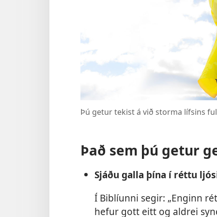
Þú getur tekist á við storma lífsins fu
Það sem þú getur g
Sjáðu galla þína í réttu ljós
Í Biblíunni segir: „Enginn ré
hefur gott eitt og aldrei syn