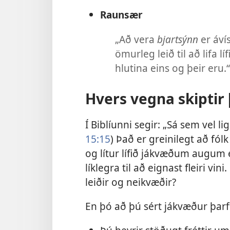
Raunsær
„Að vera
bjartsýnn
er áví
ömurleg leið til að lifa l
hlutina eins og þeir eru.
Hvers vegna skiptir
Í Biblíunni segir: „Sá sem vel ligg
15:15
) Það er greinilegt að fó
og lítur lífið jákvæðum augum 
líklegra til að eignast fleiri vi
leiðir og neikvæðir?
En þó að þú sért jákvæður þarf