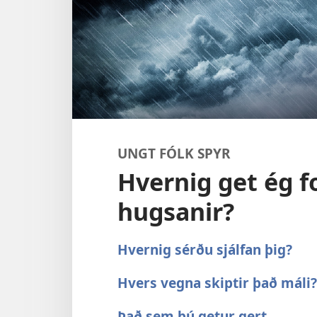
UNGT FÓLK SPYR
Hvernig get ég 
hugsanir?
Hvernig sérðu sjálfan þig?
Hvers vegna skiptir það máli?
Það sem þú getur gert