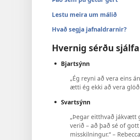
Lestu meira um málið
Hvað segja jafnaldrarnir?
Hvernig sérðu sjálfa
Bjartsýnn
„Ég reyni að vera eins á
ætti ég ekki að vera glöð
Svartsýnn
„Þegar eitthvað jákvætt g
verið – að það sé of gott
misskilningur.“ – Rebecca