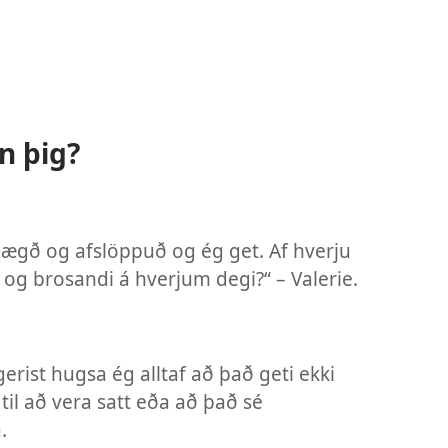
n þig?
nægð og afslöppuð og ég get. Af hverju
 og brosandi á hverjum degi?“ – Valerie.
erist hugsa ég alltaf að það geti ekki
 til að vera satt eða að það sé
.