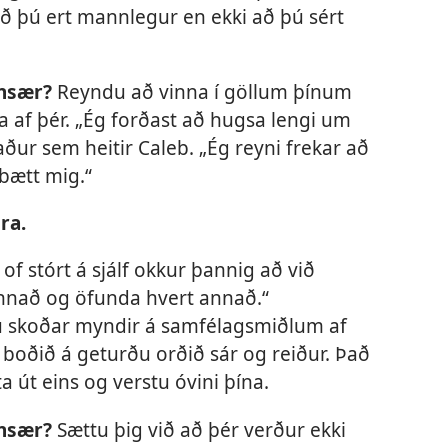
 að þú ert mannlegur en ekki að þú sért
unsær?
Reyndu að vinna í göllum þínum
ika af þér. „Ég forðast að hugsa lengi um
ður sem heitir Caleb. „Ég reyni frekar að
 bætt mig.“
ra.
i of stórt á sjálf okkur þannig að við
nnað og öfunda hvert annað.“
ú skoðar myndir á samfélagsmiðlum af
boðið á geturðu orðið sár og reiður. Það
ta út eins og verstu óvini þína.
unsær?
Sættu þig við að þér verður ekki