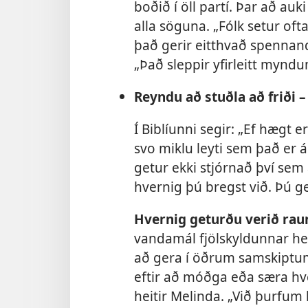
boðið í öll partí. Þar að a
alla söguna. „Fólk setur of
það gerir eitthvað spennandi
„Það sleppir yfirleitt mynd
Reyndu að stuðla að friði –
Í Biblíunni segir: „Ef hægt e
svo miklu leyti sem það er 
getur ekki stjórnað því sem 
hvernig þú bregst við. Þú get
Hvernig geturðu verið ra
vandamál fjölskyldunnar held
að gera í öðrum samskiptum
eftir að móðga eða særa hve
heitir Melinda. „Við þurfum