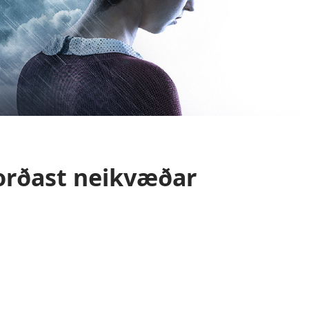
forðast neikvæðar