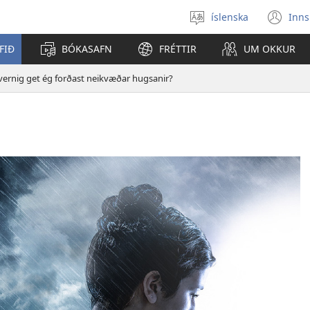
íslenska
Inns
Veldu
(o
tungumál
í
FIÐ
BÓKASAFN
FRÉTTIR
UM OKKUR
ný
gl
ernig get ég forðast neikvæðar hugsanir?