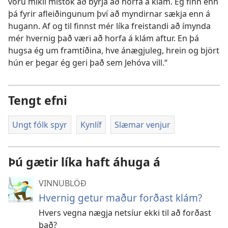
voru mikil mistök að byrja að horfa á klám. Ég finn enn
þá fyrir afleiðingunum því að myndirnar sækja enn á
hugann. Af og til finnst mér líka freistandi að ímynda
mér hvernig það væri að horfa á klám aftur. En þá
hugsa ég um framtíðina, hve ánægjuleg, hrein og björt
hún er þegar ég geri það sem Jehóva vill.“
Tengt efni
Ungt fólk spyr
Kynlíf
Slæmar venjur
Þú gætir líka haft áhuga á
VINNUBLÖÐ
Hvernig getur maður forðast klám?
Hvers vegna nægja netsíur ekki til að forðast
það?