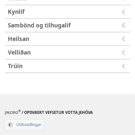
Kynlíf
Sambönd og tilhugalíf
Heilsan
Vellíðan
Trúin
®
JW.ORG
/ OPINBERT VEFSETUR VOTTA JEHÓVA
Útlitsstillingar