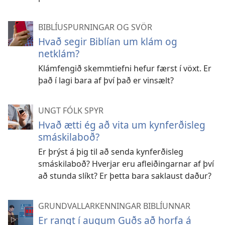
BIBLÍUSPURNINGAR OG SVÖR
Hvað segir Biblían um klám og
netklám?
Klámfengið skemmtiefni hefur færst í vöxt. Er
það í lagi bara af því það er vinsælt?
UNGT FÓLK SPYR
Hvað ætti ég að vita um kynferðisleg
smáskilaboð?
Er þrýst á þig til að senda kynferðisleg
smáskilaboð? Hverjar eru afleiðingarnar af því
að stunda slíkt? Er þetta bara saklaust daður?
GRUNDVALLARKENNINGAR BIBLÍUNNAR
Er rangt í augum Guðs að horfa á