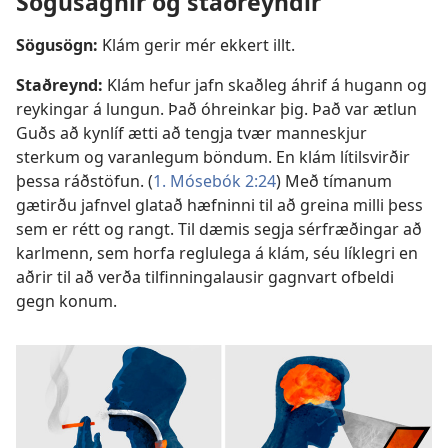
Sögusagnir og staðreyndir
Sögusögn:
Klám gerir mér ekkert illt.
Staðreynd:
Klám hefur jafn skaðleg áhrif á hugann og
reykingar á lungun. Það óhreinkar þig. Það var ætlun
Guðs að kynlíf ætti að tengja tvær manneskjur
sterkum og varanlegum böndum. En klám lítilsvirðir
þessa ráðstöfun. (
1. Mósebók 2:24
) Með tímanum
gætirðu jafnvel glatað hæfninni til að greina milli þess
sem er rétt og rangt. Til dæmis segja sérfræðingar að
karlmenn, sem horfa reglulega á klám, séu líklegri en
aðrir til að verða tilfinningalausir gagnvart ofbeldi
gegn konum.