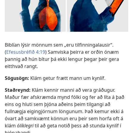
Biblían lýsir mönnum sem „eru tilfinningalausir“.
(
Efesusbréfið 4:19
) Samviska þeirra er orðin ónæm
þannig að hún bítur þá ekki lengur þegar þeir gera
eitthvað rangt.
Sögusögn:
Klám getur frætt mann um kynlíf.
Staðreynd:
Klám kennir manni að vera gráðugur.
Maður fær afskræmda mynd fólki og fer að líta á það
eins og hluti sem þjóna aðeins þeim tilgangi að
fullnægja eigingjörnum löngunum. Það kemur ekki á
óvart að samkvæmt könnun eru þeir sem horfa oft á
klám
ólíklegri
til að geta notið þess að stunda kynlíf í
hjónabandi.