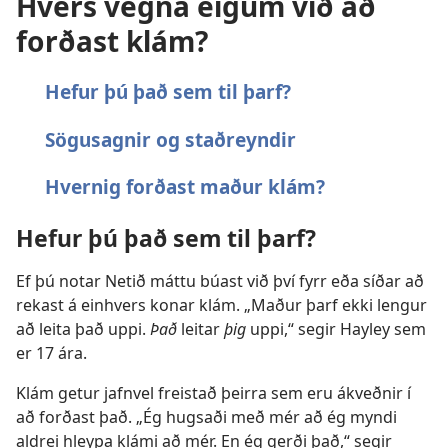
Hvers vegna eigum við að
forðast klám?
Hefur þú það sem til þarf?
Sögusagnir og staðreyndir
Hvernig forðast maður klám?
Hefur þú það sem til þarf?
Ef þú notar Netið máttu búast við því fyrr eða síðar að
rekast á einhvers konar klám. „Maður þarf ekki lengur
að leita það uppi.
Það
leitar
þig
uppi,“ segir Hayley sem
er 17 ára.
Klám getur jafnvel freistað þeirra sem eru ákveðnir í
að forðast það. „Ég hugsaði með mér að ég myndi
aldrei hleypa klámi að mér. En ég gerði það,“ segir