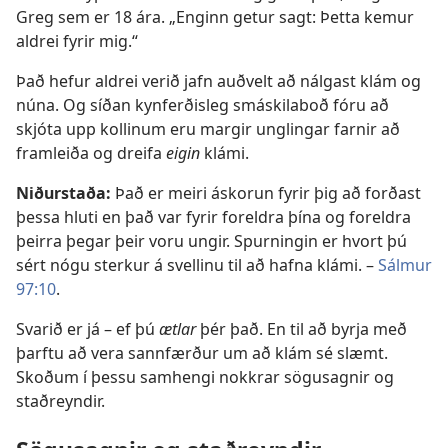
Greg sem er 18 ára. „Enginn getur sagt: Þetta kemur
aldrei fyrir mig.“
Það hefur aldrei verið jafn auðvelt að nálgast klám og
núna. Og síðan kynferðisleg smáskilaboð fóru að
skjóta upp kollinum eru margir unglingar farnir að
framleiða og dreifa
eigin
klámi.
Niðurstaða:
Það er meiri áskorun fyrir þig að forðast
þessa hluti en það var fyrir foreldra þína og foreldra
þeirra þegar þeir voru ungir. Spurningin er hvort þú
sért nógu sterkur á svellinu til að hafna klámi. –
Sálmur
97:10
.
Svarið er já – ef þú
ætlar
þér það. En til að byrja með
þarftu að vera sannfærður um að klám sé slæmt.
Skoðum í þessu samhengi nokkrar sögusagnir og
staðreyndir.