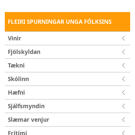
FLEIRI SPURNINGAR UNGA FÓLKSINS
Vinir
Fjölskyldan
Tækni
Skólinn
Hæfni
Sjálfsmyndin
Slæmar venjur
Frítími