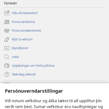
Flýtileiðir
Viltu fá heimsókn?
Finna samkomu
(opnast
í
Finna umdæmismót
(opnast
nýjum
í
glugga)
Nýtt á vefnum
nýjum
glugga)
Myndbönd
Leita
Upplýsingar um Votta Jehóva
Tæknileg aðstoð
Framlög
(opnast
Persónuverndarstillingar
í
nýjum
VEFBÓKASAFN Varðturnsins
Við notum vefkökur og álíka tækni til að upplifun þín
(opnast
glugga)
verði sem best. Sumar vefkökur eru nauðsynlegar og
í