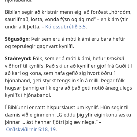
Biblían segir að kristnir menn eigi að forðast „hórdóm,
saurlifnað, losta, vonda fýsn og ágirnd“ – en klám ýtir
undir allt þetta. –
Kólossubréfið 3:5
.
Sögusögn:
Þeir sem eru á móti klámi eru bara heftir
og teprulegir gagnvart kynlífi.
Staðreynd:
Fólk, sem er á móti klámi, hefur
þroskað
viðhorf til kynlífs. Það skilur að kynlíf er gjöf frá Guði til
að karl og kona, sem hafa gefið sig hvort öðru í
hjónaband, geti styrkt tengslin sín á milli. Þegar fólk
hugsar þannig er líklegra að það geti notið ánægjulegs
kynlífs í hjónabandi.
Í Biblíunni er rætt hispurslaust um kynlíf. Hún segir til
dæmis við eiginmenn: „Gleddu þig yfir eiginkonu æsku
þinnar ... ást hennar fjötri þig ævinlega.“ –
Orðskviðirnir 5:18, 19
.