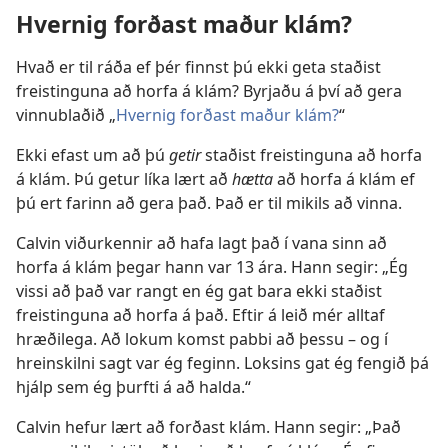
Hvernig forðast maður klám?
Hvað er til ráða ef þér finnst þú ekki geta staðist
freistinguna að horfa á klám? Byrjaðu á því að gera
vinnublaðið „
Hvernig forðast maður klám?
“
Ekki efast um að þú
getir
staðist freistinguna að horfa
á klám. Þú getur líka lært að
hætta
að horfa á klám ef
þú ert farinn að gera það. Það er til mikils að vinna.
Calvin viðurkennir að hafa lagt það í vana sinn að
horfa á klám þegar hann var 13 ára. Hann segir: „Ég
vissi að það var rangt en ég gat bara ekki staðist
freistinguna að horfa á það. Eftir á leið mér alltaf
hræðilega. Að lokum komst pabbi að þessu – og í
hreinskilni sagt var ég feginn. Loksins gat ég fengið þá
hjálp sem ég þurfti á að halda.“
Calvin hefur lært að forðast klám. Hann segir: „Það