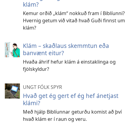
klám?
Kemur orðið „klám“ nokkuð fram í Biblíunni?
Hvernig getum við vitað hvað Guði finnst um
klám?
Klám – skaðlaus skemmtun eða
banvænt eitur?
Hvaða áhrif hefur klám á einstaklinga og
fjölskyldur?
UNGT FÓLK SPYR
Hvað get ég gert ef ég hef ánetjast
klámi?
Með hjálp Biblíunnar geturðu komist að því
hvað klám er í raun og veru.