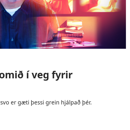
omið í veg fyrir
svo er gæti þessi grein hjálpað þér.