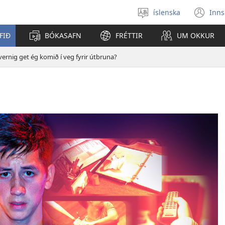
íslenska
Inns
Veldu
(o
tungumál
í
FIÐ
BÓKASAFN
FRÉTTIR
UM OKKUR
ný
gl
ernig get ég komið í veg fyrir útbruna?