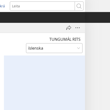
krá
pnast
Leita
jum
ugga)
TUNGUMÁL RITS