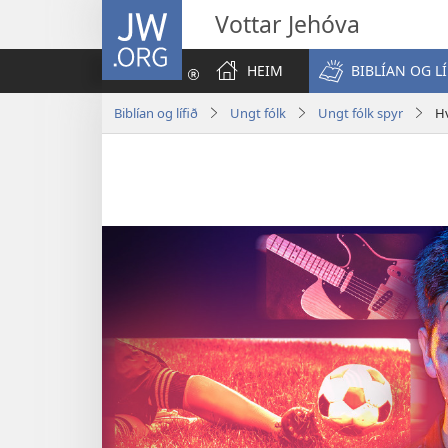
JW.ORG
Vottar Jehóva
HEIM
BIBLÍAN OG LÍ
Biblían og lífið
Ungt fólk
Ungt fólk spyr
Hv