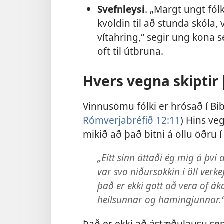
Svefnleysi
. „Margt ungt fól
kvöldin til að stunda skóla,
vítahring,“ segir ung kona se
oft til útbruna.
Hvers vegna skiptir
Vinnusömu fólki er hrósað í Bibl
Rómverjabréfið 12:11
) Hins ve
mikið að það bitni á öllu öðru í
„Eitt sinn áttaði ég mig á því
var svo niðursokkin í öll verk
það er ekki gott að vera of ák
heilsunnar og hamingjunnar.“ 
Það er ekki að ástæðulausu sem 