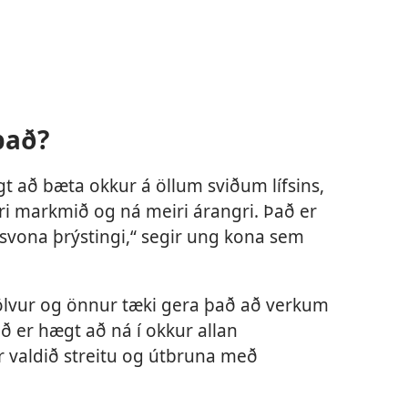
það?
t að bæta okkur á öllum sviðum lífsins,
rri markmið og ná meiri árangri. Það er
 svona þrýstingi,“ segir ung kona sem
tölvur og önnur tæki gera það að verkum
ð er hægt að ná í okkur allan
ur valdið streitu og útbruna með