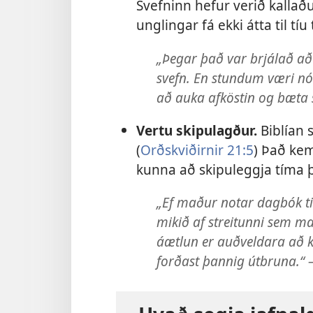
Svefninn hefur verið kallaður
unglingar fá ekki átta til tí
„Þegar það var brjálað að 
svefn. En stundum væri nóg
að auka afköstin og bæta 
Vertu skipulagður.
Biblían 
(
Orðskviðirnir 21:5
) Það ke
kunna að skipuleggja tíma þ
„Ef maður notar dagbók ti
mikið af streitunni sem ma
áætlun er auðveldara að k
forðast þannig útbruna.“ 