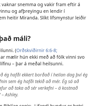
k vaknar snemma og vakir fram eftir á
 vinnu og afþreyingu en lendir í
m heitir Miranda. Slíkt lífsmynstur leiðir
 það máli?
íunni. (
Orðskviðirnir 6:6-8;
gar mælir hún ekki með að fólk vinni svo
 lífinu – þar á meðal heilsunni.
 að ég hafði ekkert borðað í heilan dag því ég
efnin sem ég hafði tekið að mér. Ég sá að
afur að taka að sér verkefni – á kostnað
– Ashley.
Biblían segir: „Lifandi hundur er betri