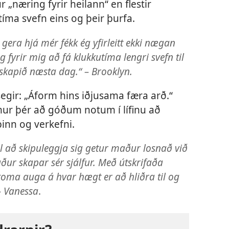
 „næring fyrir heilann“ en flestir
u tíma svefn eins og þeir þurfa.
gera hjá mér fékk ég yfirleitt ekki nægan
 fyrir mig að fá klukkutíma lengri svefn til
skapið næsta dag.“ – Brooklyn.
segir: „Áform hins iðjusama færa arð.“
mur þér að góðum notum í lífinu að
inn og verkefni.
l að skipuleggja sig getur maður losnað við
ður skapar sér sjálfur. Með útskrifaða
oma auga á hvar hægt er að hliðra til og
– Vanessa
.