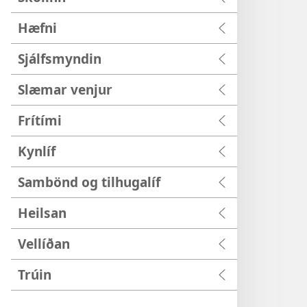
Hæfni
Sjálfsmyndin
Slæmar venjur
Frítími
Kynlíf
Sambönd og tilhugalíf
Heilsan
Vellíðan
Trúin