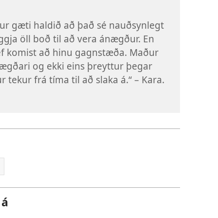
r gæti haldið að það sé nauðsynlegt
ggja öll boð til að vera ánægður. En
ef komist að hinu gagnstæða. Maður
ægðari og ekki eins þreyttur þegar
 tekur frá tíma til að slaka á.“ – Kara.
n
 á