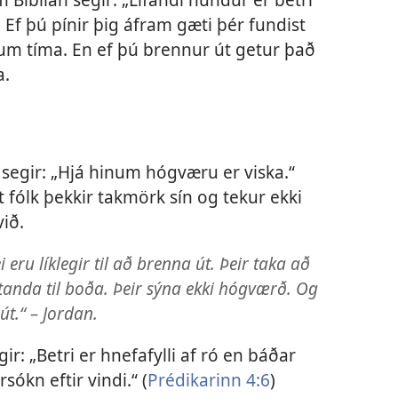
) Ef þú pínir þig áfram gæti þér fundist
 um tíma. En ef þú brennur út getur það
a.
 segir: „Hjá hinum hógværu er viska.“
 fólk þekkir takmörk sín og tekur ekki
ið.
 eru líklegir til að brenna út. Þeir taka að
standa til boða. Þeir sýna ekki hógværð. Og
út.“ – Jordan.
ir: „Betri er hnefafylli af ró en báðar
rsókn eftir vindi.“ (
Prédikarinn 4:6
)