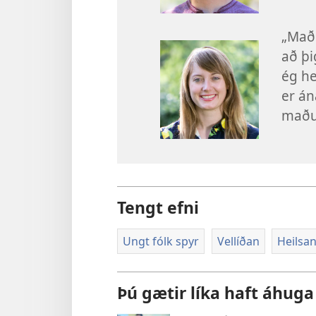
„Maðu
að þi
ég h
er án
maður
Tengt efni
Ungt fólk spyr
Vellíðan
Heilsa
Þú gætir líka haft áhuga