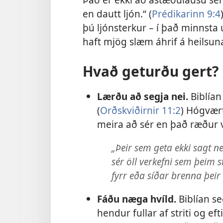
en dautt ljón.“ (
Prédikarinn 9:4
þú ljónsterkur – í það minnsta
haft mjög slæm áhrif á heilsun
Hvað geturðu gert?
Lærðu að segja nei.
Biblían
(
Orðskviðirnir 11:2
) Hógvært
meira að sér en það ræður v
„Þeir sem geta ekki sagt nei
sér öll verkefni sem þeim 
fyrr eða síðar brenna þeir 
Fáðu næga hvíld.
Biblían seg
hendur fullar af striti og efti