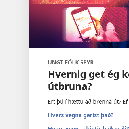
UNGT FÓLK SPYR
Hvernig get ég k
útbruna?
Ert þú í hættu að brenna út? Ef 
Hvers vegna gerist það?
Hvers vegna skiptir það máli?