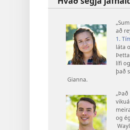
Hvað segja jafnal
„Sumi
að re
1. Tí
láta 
Þetta
lífi 
það s
Gianna.
„Það 
vikuá
meira
og ég
Wayl