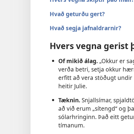
Hvað geturðu gert?
Hvað segja jafnaldrarnir?
Hvers vegna gerist 
Of mikið álag.
„Okkur er sag
verða betri, setja okkur hæ
erfitt að vera stöðugt undir
heitir Julie.
Tæknin.
Snjallsímar, spjald
að við erum „sítengd“ og þa
sólarhringinn. Það eitt get
tímanum.