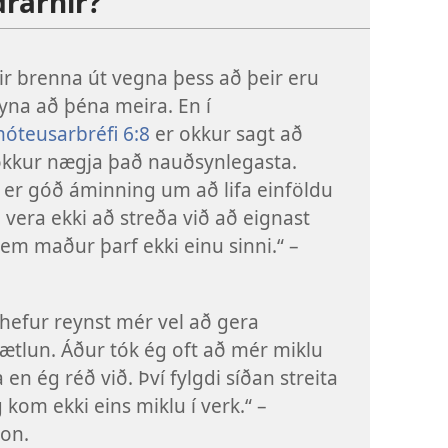
drarnir?
r brenna út vegna þess að þeir eru
yna að þéna meira. En í
móteusarbréfi 6:8
er okkur sagt að
okkur nægja það nauðsynlegasta.
 er góð áminning um að lifa einföldu
og vera ekki að streða við að eignast
em maður þarf ekki einu sinni.“ –
hefur reynst mér vel að gera
ætlun. Áður tók ég oft að mér miklu
 en ég réð við. Því fylgdi síðan streita
 kom ekki eins miklu í verk.“ –
on.