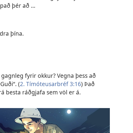
pað þér að ...
dra þína.
 gagnleg fyrir okkur? Vegna þess að
Guði“. (
2. Tímóteusarbréf 3:16
) Það
á besta ráðgjafa sem völ er á.