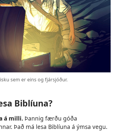
sku sem er eins og fjársjóður.
esa Biblíuna?
 á milli.
Þannig færðu góða
nnar. Það má lesa Biblíuna á ýmsa vegu.