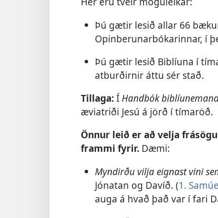
Hér eru tveir möguleikar:
Þú gætir lesið allar 66 bækur
Opinberunarbókarinnar, í þe
Þú gætir lesið Biblíuna í tí
atburðirnir áttu sér stað.
Tillaga:
Í
Handbók biblíunemand
æviatriði Jesú á jörð í tímaröð.
Önnur leið er að velja frásö
frammi fyrir.
Dæmi:
Myndirðu vilja eignast vini se
Jónatan og Davíð. (
1. Samúel
auga á hvað það var í fari D