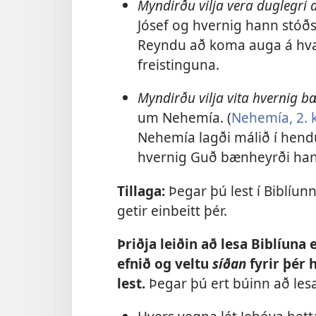
Myndirðu vilja vera duglegri a
Jósef og hvernig hann stóðst
Reyndu að koma auga á hvað
freistinguna.
Myndirðu vilja vita hvernig b
um Nehemía. (
Nehemía, 2. k
Nehemía lagði málið í hendu
hvernig Guð bænheyrði han
Tillaga:
Þegar þú lest í Biblíunn
getir einbeitt þér.
Þriðja leiðin að lesa Biblíuna
efnið og veltu
síðan
fyrir þér 
lest.
Þegar þú ert búinn að lesa