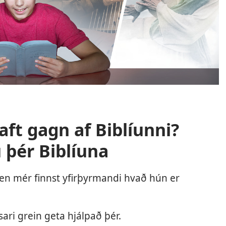
aft gagn af Biblíunni?
u þér Biblíuna
i en mér finnst yfirþyrmandi hvað hún er
sari grein geta hjálpað þér.