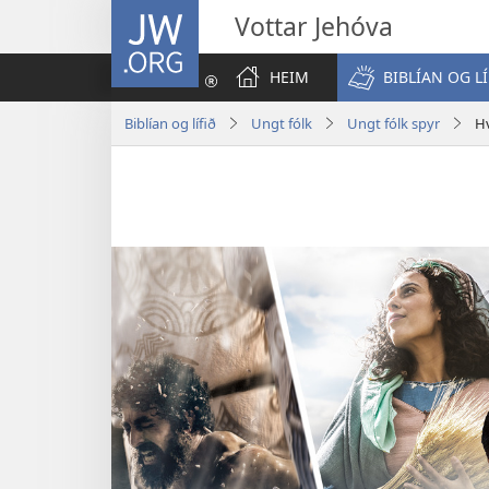
JW.ORG
Vottar Jehóva
HEIM
BIBLÍAN OG LÍ
Biblían og lífið
Ungt fólk
Ungt fólk spyr
Hv