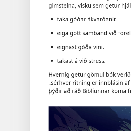
gimsteina, visku sem getur hjál
taka góðar ákvarðanir.
eiga gott samband við forel
eignast góða vini.
takast á við stress.
Hvernig getur gömul bók verið
„sérhver ritning er innblásin af 
þýðir að ráð Biblíunnar koma fr