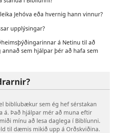
 standa í Biblíunni?
eika Jehóva eða hvernig hann vinnur?
ssar upplýsingar?
heimsþýðingarinnar á Netinu til að
g annað sem hjálpar þér að hafa sem
drarnir?
el biblíubækur sem ég hef sérstakan
 á. Það hjálpar mér að muna eftir
iði mínu að lesa daglega í Biblíunni.
ld til dæmis mikið upp á Orðskviðina.