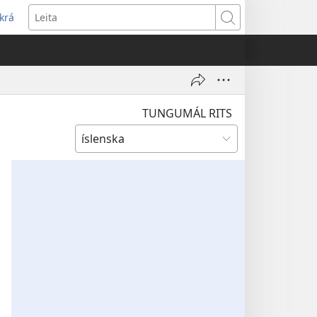
krá
pnast
Leita
jum
ugga)
TUNGUMÁL RITS