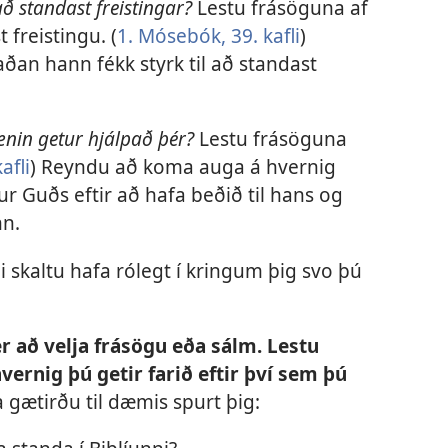
ð standast freistingar?
Lestu frásöguna af
 freistingu. (
1. Mósebók, 39. kafli
)
an hann fékk styrk til að standast
ænin getur hjálpað þér?
Lestu frásöguna
afli
) Reyndu að koma auga á hvernig
r Guðs eftir að hafa beðið til hans og
n.
i skaltu hafa rólegt í kringum þig svo þú
 er að velja frásögu eða sálm. Lestu
hvernig þú getir farið eftir því sem þú
 gætirðu til dæmis spurt þig: