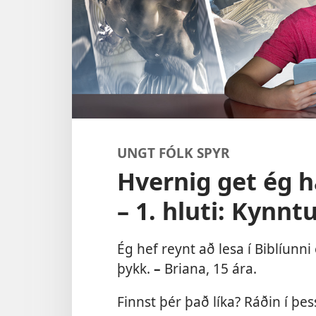
UNGT FÓLK SPYR
Hvernig get ég h
– 1. hluti: Kynnt
Ég hef reynt að lesa í Biblíunn
þykk.
–
Briana, 15 ára.
Finnst þér það líka? Ráðin í þes