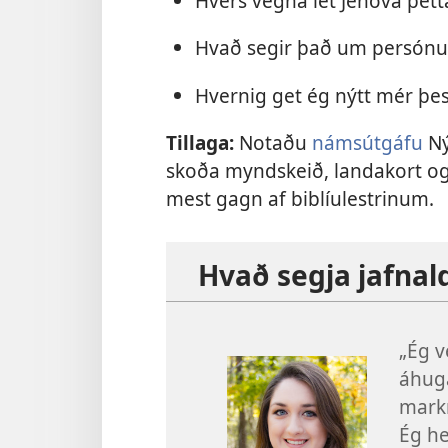
Hvers vegna lét Jehóva þetta
Hvað segir það um persónul
Hvernig get ég nýtt mér þe
Tillaga:
Notaðu
námsútgáfu
Ný
skoða myndskeið, landakort o
mest gagn af biblíulestrinum.
Hvað segja jafnal
„Ég v
áhuga
markm
Ég he