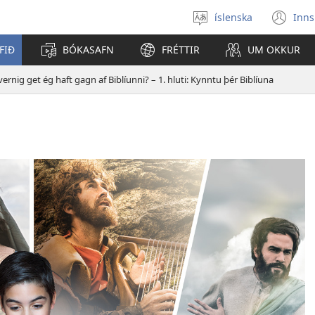
íslenska
Inns
Veldu
(o
tungumál
í
FIÐ
BÓKASAFN
FRÉTTIR
UM OKKUR
ný
gl
ernig get ég haft gagn af Biblíunni? – 1. hluti: Kynntu þér Biblíuna