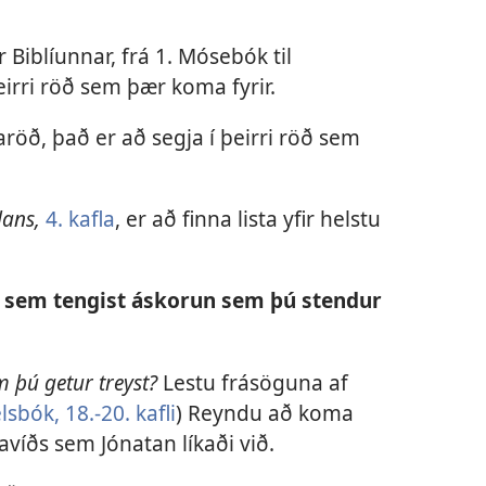
 Biblíunnar, frá 1. Mósebók til
irri röð sem þær koma fyrir.
maröð, það er að segja í þeirri röð sem
ans,
4. kafla
, er að finna lista yfir helstu
gu sem tengist áskorun sem þú stendur
m þú getur treyst?
Lestu frásöguna af
sbók, 18.-​20. kafli
) Reyndu að koma
avíðs sem Jónatan líkaði við.