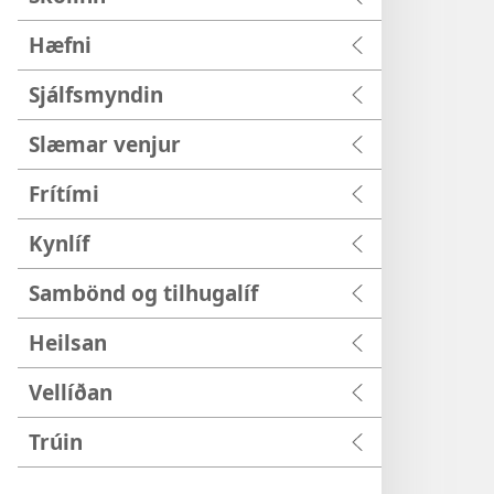
Hæfni
Sjálfsmyndin
Slæmar venjur
Frítími
Kynlíf
Sambönd og tilhugalíf
Heilsan
Vellíðan
Trúin