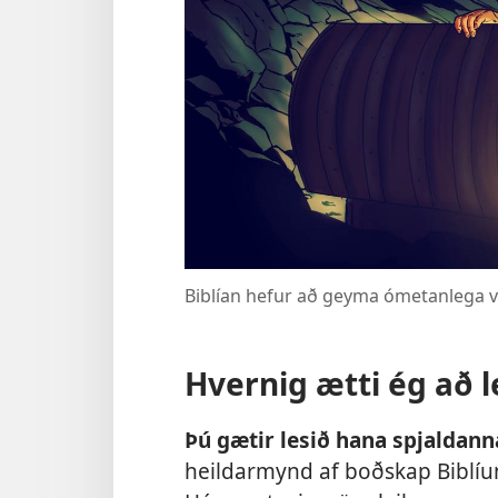
Biblían hefur að geyma ómetanlega vi
Hvernig ætti ég að l
Þú gætir lesið hana spjaldanna
heildarmynd af boðskap Biblíu