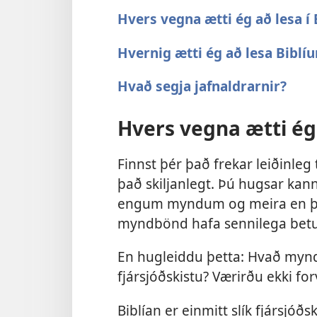
Hvers vegna ætti ég að lesa í 
Hvernig ætti ég að lesa Biblí
Hvað segja jafnaldrarnir?
Hvers vegna ætti ég 
Finnst þér það frekar leiðinleg t
það skiljanlegt. Þú hugsar kan
engum myndum og meira en þú
myndbönd hafa sennilega betur
En hugleiddu þetta: Hvað mynd
fjársjóðskistu? Værirðu ekki for
Biblían er einmitt slík fjársjó