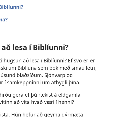
Biblíunni?
una?
að lesa í Biblíunni?
ilhugsun að lesa í Biblíunni? Ef svo er, er
nski um Biblíuna sem bók með smáu letri,
sund blaðsíðum. Sjónvarp og
 í samkeppninni um athygli þína.
irðu gera ef þú rækist á eldgamla
vitinn að vita hvað væri í henni?
ðskista. Hún hefur að geyma dýrmæta