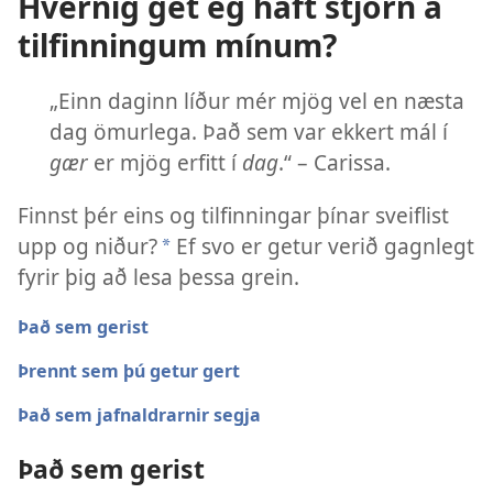
Hvernig get ég haft stjórn á
tilfinningum mínum?
„Einn daginn líður mér mjög vel en næsta
dag ömurlega. Það sem var ekkert mál í
gær
er mjög erfitt í
dag
.“ – Carissa.
Finnst þér eins og tilfinningar þínar sveiflist
upp og niður?
Ef svo er getur verið gagnlegt
a
fyrir þig að lesa þessa grein.
Það sem gerist
Þrennt sem þú getur gert
Það sem jafnaldrarnir segja
Það sem gerist