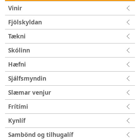
Vinir
Fjölskyldan
Tækni
Skólinn
Hæfni
Sjálfsmyndin
Slæmar venjur
Frítími
Kynlíf
Sambönd og tilhugalíf