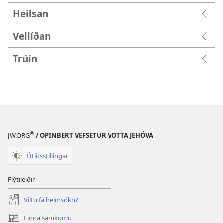
Heilsan
Vellíðan
Trúin
®
JW.ORG
/ OPINBERT VEFSETUR VOTTA JEHÓVA
Útlitsstillingar
Flýtileiðir
Viltu fá heimsókn?
Finna samkomu
(opnast