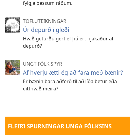
fylgja þessum ráðum.
TÖFLUTEIKNINGAR
Úr depurð í gleði
Hvað geturðu gert ef þú ert þjakaður af
depurð?
UNGT FÓLK SPYR
Af hverju ætti ég að fara með bænir?
Er bænin bara aðferð til að líða betur eða
eitthvað meira?
FLEIRI SPURNINGAR UNGA FÓLKSINS