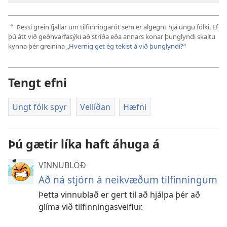
Þessi grein fjallar um tilfinningarót sem er algegnt hjá ungu fólki. Ef
a
þú átt við geðhvarfasýki að stríða eða annars konar þunglyndi skaltu
kynna þér greinina „
Hvernig get ég tekist á við þunglyndi?
“
Tengt efni
Ungt fólk spyr
Vellíðan
Hæfni
Þú gætir líka haft áhuga á
VINNUBLÖÐ
Að ná stjórn á neikvæðum tilfinningum
Þetta vinnublað er gert til að hjálpa þér að
glíma við tilfinningasveiflur.