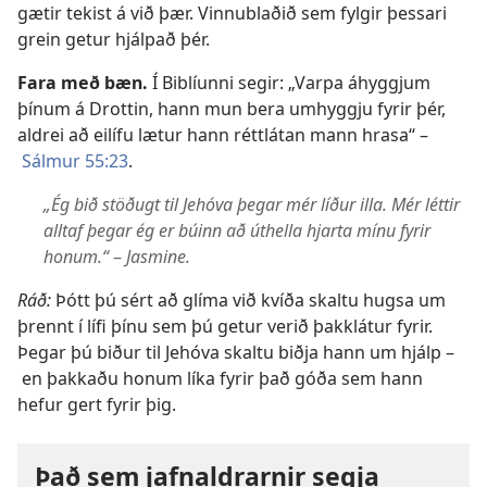
gætir tekist á við þær. Vinnublaðið sem fylgir þessari
grein getur hjálpað þér.
Fara með bæn.
Í Biblíunni segir: „Varpa áhyggjum
þínum á Drottin, hann mun bera umhyggju fyrir þér,
aldrei að eilífu lætur hann réttlátan mann hrasa“ –
Sálmur 55:23
.
„Ég bið stöðugt til Jehóva þegar mér líður illa. Mér léttir
alltaf þegar ég er búinn að úthella hjarta mínu fyrir
honum.“
–
Jasmine.
Ráð:
Þótt þú sért að glíma við kvíða skaltu hugsa um
þrennt í lífi þínu sem þú getur verið þakklátur fyrir.
Þegar þú biður til Jehóva skaltu biðja hann um hjálp –
en þakkaðu honum líka fyrir það góða sem hann
hefur gert fyrir þig.
Það sem jafnaldrarnir segja