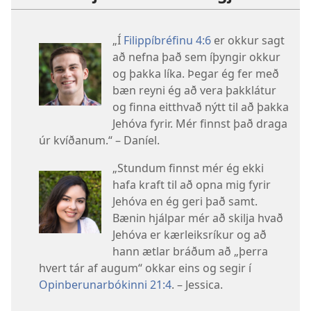
„Í
Filippíbréfinu 4:6
er okkur sagt
að nefna það sem íþyngir okkur
og þakka líka. Þegar ég fer með
bæn reyni ég að vera þakklátur
og finna eitthvað nýtt til að þakka
Jehóva fyrir. Mér finnst það draga
úr kvíðanum.“ – Daníel.
„Stundum finnst mér ég ekki
hafa kraft til að opna mig fyrir
Jehóva en ég geri það samt.
Bænin hjálpar mér að skilja hvað
Jehóva er kærleiksríkur og að
hann ætlar bráðum að „þerra
hvert tár af augum“ okkar eins og segir í
Opinberunarbókinni 21:4
. – Jessica.