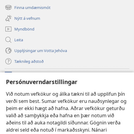
í
Finna umdæmismót
(opnast
nýjum
í
glugga)
Nýtt á vefnum
nýjum
glugga)
Myndbönd
Leita
Upplýsingar um Votta Jehóva
Tæknileg aðstoð
Framlög
(opnast
Persónuverndarstillingar
í
nýjum
VEFBÓKASAFN Varðturnsins
Við notum vefkökur og álíka tækni til að upplifun þín
(opnast
glugga)
verði sem best. Sumar vefkökur eru nauðsynlegar og
í
®
JW Hub
nýjum
þeim er ekki hægt að hafna. Aðrar vefkökur geturðu
(opnast
glugga)
í
valið að samþykkja eða hafna en þær notum við
JW Library
-appið
nýjum
aðeins til að auka notagildi síðunnar. Gögnin verða
glugga)
aldrei seld eða notuð í markaðsskyni. Nánari