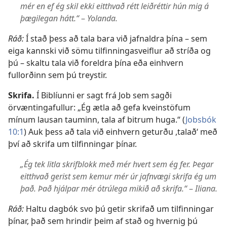
mér en ef ég skil ekki eitthvað rétt leiðréttir hún mig á
þægilegan hátt.“
–
Yolanda.
Ráð:
Í stað þess að tala bara við jafnaldra þína – sem
eiga kannski við sömu tilfinningasveiflur að stríða og
þú – skaltu tala við foreldra þína eða einhvern
fullorðinn sem þú treystir.
Skrifa.
Í Biblíunni er sagt frá Job sem sagði
örvæntingafullur: „Ég ætla að gefa kveinstöfum
mínum lausan tauminn, tala af bitrum huga.“ (
Jobsbók
10:1
) Auk þess að tala við einhvern geturðu ,talað‘ með
því að skrifa um tilfinningar þínar.
„Ég tek litla skrifblokk með mér hvert sem ég fer. Þegar
eitthvað gerist sem kemur mér úr jafnvægi skrifa ég um
það. Það hjálpar mér ótrúlega mikið að skrifa.“
–
Iliana.
Ráð:
Haltu dagbók svo þú getir skrifað um tilfinningar
þínar, það sem hrindir þeim af stað og hvernig þú