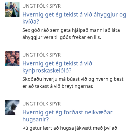
UNGT FÓLK SPYR
Hvernig get ég tekist á við áhyggjur og
kvíða?
Sex góð ráð sem geta hjálpað manni að láta
áhyggjur vera til góðs frekar en ills.
UNGT FÓLK SPYR
Hvernig get ég tekist á við
kynþroskaskeiðið?
Skoðaðu hverju má búast við og hvernig best
er að takast á við breytingarnar.
UNGT FÓLK SPYR
Hvernig get ég forðast neikvæðar
hugsanir?
Þú getur lært að hugsa jákvætt með því að