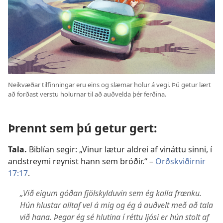
Neikvæðar tilfinningar eru eins og slæmar holur á vegi. Þú getur lært
að forðast verstu holurnar til að auðvelda þér ferðina.
Þrennt sem þú getur gert:
Tala.
Biblían segir: „Vinur lætur aldrei af vináttu sinni, í
andstreymi reynist hann sem bróðir.“ –
Orðskviðirnir
17:17
.
„Við eigum góðan fjölskylduvin sem ég kalla frænku.
Hún hlustar alltaf vel á mig og ég á auðvelt með að tala
við hana. Þegar ég sé hlutina í réttu ljósi er hún stolt af