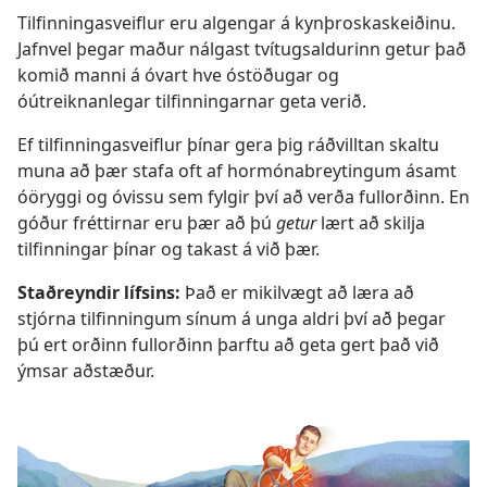
Tilfinningasveiflur eru algengar á kynþroskaskeiðinu.
Jafnvel þegar maður nálgast tvítugsaldurinn getur það
komið manni á óvart hve óstöðugar og
óútreiknanlegar tilfinningarnar geta verið.
Ef tilfinningasveiflur þínar gera þig ráðvilltan skaltu
muna að þær stafa oft af hormónabreytingum ásamt
óöryggi og óvissu sem fylgir því að verða fullorðinn. En
góður fréttirnar eru þær að þú
getur
lært að skilja
tilfinningar þínar og takast á við þær.
Staðreyndir lífsins:
Það er mikilvægt að læra að
stjórna tilfinningum sínum á unga aldri því að þegar
þú ert orðinn fullorðinn þarftu að geta gert það við
ýmsar aðstæður.