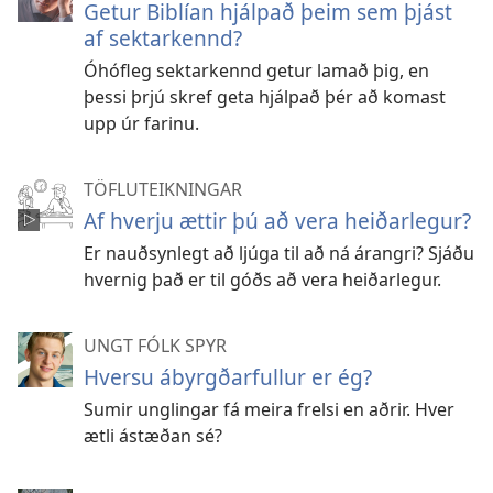
Getur Biblían hjálpað þeim sem þjást
af sektarkennd?
Óhófleg sektarkennd getur lamað þig, en
þessi þrjú skref geta hjálpað þér að komast
upp úr farinu.
TÖFLUTEIKNINGAR
Af hverju ættir þú að vera heiðarlegur?
Er nauðsynlegt að ljúga til að ná árangri? Sjáðu
hvernig það er til góðs að vera heiðarlegur.
UNGT FÓLK SPYR
Hversu ábyrgðarfullur er ég?
Sumir unglingar fá meira frelsi en aðrir. Hver
ætli ástæðan sé?