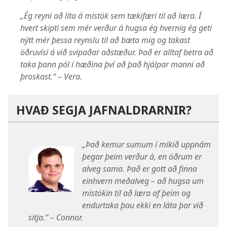
„Ég reyni að líta á mistök sem tækifæri til að læra. Í
hvert skipti sem mér verður á hugsa ég hvernig ég geti
nýtt mér þessa reynslu til að bæta mig og takast
öðruvísi á við svipaðar aðstæður. Það er alltaf betra að
taka þann pól í hæðina því að það hjálpar manni að
þroskast.“ – Vera.
HVAÐ SEGJA JAFNALDRARNIR?
„Það kemur sumum í mikið uppnám
þegar þeim verður á, en öðrum er
alveg sama. Það er gott að finna
einhvern meðalveg – að hugsa um
mistökin til að læra af þeim og
endurtaka þau ekki en láta þar við
sitja.“ – Connor.