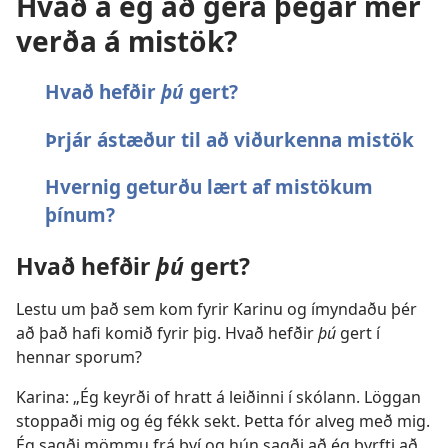
Hvað á ég að gera þegar mér
verða á mistök?
Hvað hefðir
þú
gert?
Þrjár ástæður til að viðurkenna mistök
Hvernig geturðu lært af mistökum
þínum?
Hvað hefðir
þú
gert?
Lestu um það sem kom fyrir Karinu og ímyndaðu þér
að það hafi komið fyrir þig. Hvað hefðir
þú
gert í
hennar sporum?
Karina: „Ég keyrði of hratt á leiðinni í skólann. Löggan
stoppaði mig og ég fékk sekt. Þetta fór alveg með mig.
Ég sagði mömmu frá því og hún sagði að ég þyrfti að