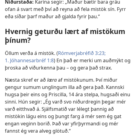
Niðurstaða:
Karina segir: „Maður bætir bara gráu
ofan á svart með því að reyna að fela mistök sín. Fyrr
eða síðar þarf maður að gjalda fyrir þau.“
Hvernig geturðu lært af mistökum
þínum?
Öllum verða á mistök. (
Rómverjabréfið 3:23;
1. Jóhannesarbréf 1:8
) En það er merki um auðmýkt og
þroska að viðurkenna þau – og gera það strax.
Næsta skref er að
læra
af mistökunum. Því miður
gengur sumum unglingum illa að gera það. Kannski
hugsa þeir eins og Priscilla, 14 ára stelpa, hugsaði einu
sinni. Hún segir: „Ég varð svo niðurdregin þegar mér
varð eitthvað á. Sjálfsmatið var lélegt þannig að
mistökin lágu eins og þungt farg á mér sem ég gat
engan veginn borið. Það var yfirþyrmandi og mér
fannst ég vera alveg glötuð.“