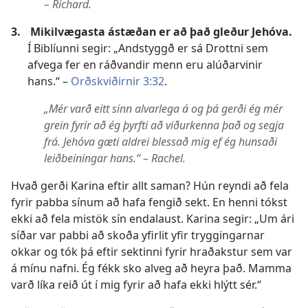
– Richard.
3.
Mikilvægasta ástæðan er að það gleður Jehóva.
Í Biblíunni segir: „Andstyggð er sá Drottni sem
afvega fer en ráðvandir menn eru alúðarvinir
hans.“ –
Orðskviðirnir 3:32
.
„Mér varð eitt sinn alvarlega á og þá gerði ég mér
grein fyrir að ég þyrfti að viðurkenna það og segja
frá. Jehóva gæti aldrei blessað mig ef ég hunsaði
leiðbeiningar hans.“ – Rachel.
Hvað gerði Karina eftir allt saman? Hún reyndi að fela
fyrir pabba sínum að hafa fengið sekt. En henni tókst
ekki að fela mistök sín endalaust. Karina segir: „Um ári
síðar var pabbi að skoða yfirlit yfir tryggingarnar
okkar og tók þá eftir sektinni fyrir hraðakstur sem var
á mínu nafni. Ég fékk sko alveg að heyra það. Mamma
varð líka reið út í mig fyrir að hafa ekki hlýtt sér.“