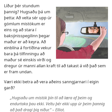
Líður þér stundum
þannig? Hugsaðu þá um
þetta: Að velta sér upp úr
gömlum mistökum er
eins og að stara í
baksýnisspegilinn þegar
maður er að keyra. Að
einblína á fortíðina vekur
bara þá tilfinningu að
maður sé einskis virði og
dregur úr manni allan kraft til að takast á við það sem
er fram undan.
Væri ekki betra að vera aðeins sanngjarnari í eigin
garð?
„Hugsaðu um mistök þín til að læra af þeim og
endurtaka þau ekki. Veltu þér ekki upp úr þeim þannig
að það dragi þig niður.“ – Elliot.