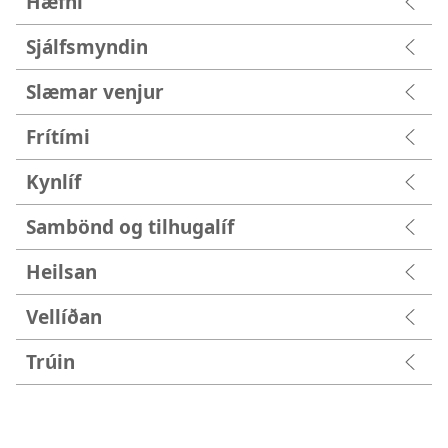
Hæfni
Sjálfsmyndin
Slæmar venjur
Frítími
Kynlíf
Sambönd og tilhugalíf
Heilsan
Vellíðan
Trúin