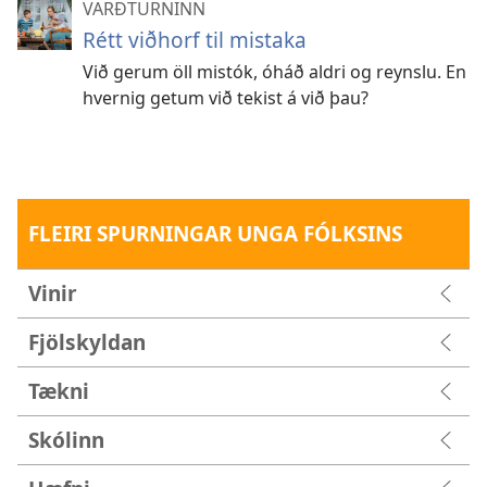
VARÐTURNINN
Rétt viðhorf til mistaka
Við gerum öll mistók, óháð aldri og reynslu. En
hvernig getum við tekist á við þau?
FLEIRI SPURNINGAR UNGA FÓLKSINS
Vinir
Fjölskyldan
Tækni
Skólinn