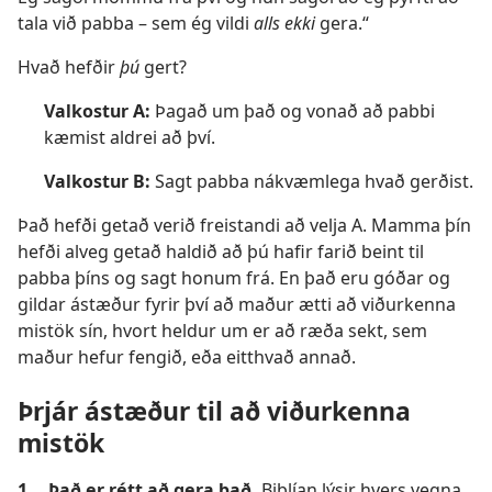
tala við pabba – sem ég vildi
alls ekki
gera.“
Hvað hefðir
þú
gert?
Valkostur A:
Þagað um það og vonað að pabbi
kæmist aldrei að því.
Valkostur B:
Sagt pabba nákvæmlega hvað gerðist.
Það hefði getað verið freistandi að velja A. Mamma þín
hefði alveg getað haldið að þú hafir farið beint til
pabba þíns og sagt honum frá. En það eru góðar og
gildar ástæður fyrir því að maður ætti að viðurkenna
mistök sín, hvort heldur um er að ræða sekt, sem
maður hefur fengið, eða eitthvað annað.
Þrjár ástæður til að viðurkenna
mistök
1.
Það er rétt að gera það.
Biblían lýsir hvers vegna