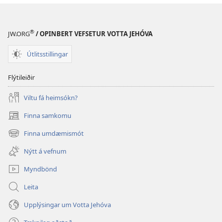
®
JW.ORG
/ OPINBERT VEFSETUR VOTTA JEHÓVA
Útlitsstillingar
Flýtileiðir
Viltu fá heimsókn?
Finna samkomu
(opnast
í
Finna umdæmismót
(opnast
nýjum
í
glugga)
Nýtt á vefnum
nýjum
glugga)
Myndbönd
Leita
Upplýsingar um Votta Jehóva