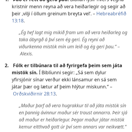
kristnir menn reyna að vera heiðarlegir og segir að
þeir ,vilji í öllum greinum breyta vel‘. –
Hebreabréfið
13:18
.
„Ég hef lagt mig mikið fram um að vera heiðarleg og
taka ábyrgð á því sem ég geri. Ég reyni að
viðurkenna mistök mín um leið og ég geri þau.“ –
Alexis.
2.
Fólk er tilbúnara til að fyrirgefa þeim sem játa
mistök sín.
Í Biblíunni segir: „Sá sem dylur
yfirsjónir sínar verður ekki lánsamur en sá sem
játar þær og lætur af þeim hlýtur miskunn.“ –
Orðskviðirnir 28:13
.
„Maður þarf að vera hugrakkur til að játa mistök sín
en þannig ávinnur maður sér traust annarra. Þeir sjá
að maður er heiðarlegur. Þegar maður játar mistök
kemur eitthvað gott úr því sem annars var neikvætt.“