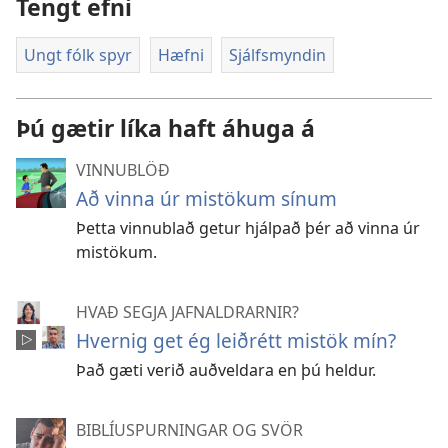
Tengt efni
Ungt fólk spyr
Hæfni
Sjálfsmyndin
Þú gætir líka haft áhuga á
VINNUBLÖÐ
Að vinna úr mistökum sínum
Þetta vinnublað getur hjálpað þér að vinna úr
mistökum.
HVAÐ SEGJA JAFNALDRARNIR?
Hvernig get ég leiðrétt mistök mín?
Það gæti verið auðveldara en þú heldur.
BIBLÍUSPURNINGAR OG SVÖR