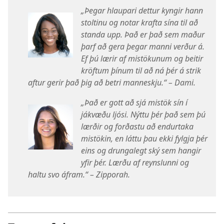
„Þegar hlaupari dettur kyngir hann
stoltinu og notar krafta sína til að
standa upp. Það er það sem maður
þarf að gera þegar manni verður á.
Ef þú lærir af mistökunum og beitir
kröftum þínum til að ná þér á strik
aftur gerir það þig að betri manneskju.“ – Dami.
„Það er gott að sjá mistök sín í
jákvæðu ljósi. Nýttu þér það sem þú
lærðir og forðastu að endurtaka
mistökin, en láttu þau ekki fylgja þér
eins og drungalegt ský sem hangir
yfir þér. Lærðu af reynslunni og
haltu svo áfram.“ – Zipporah.