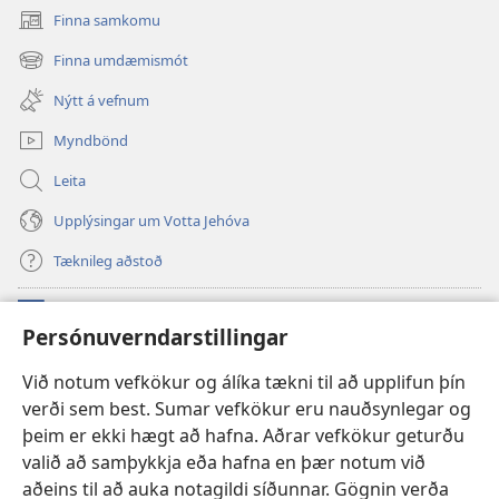
Finna samkomu
(opnast
í
Finna umdæmismót
(opnast
nýjum
í
glugga)
Nýtt á vefnum
nýjum
glugga)
Myndbönd
Leita
Upplýsingar um Votta Jehóva
Tæknileg aðstoð
Framlög
(opnast
Persónuverndarstillingar
í
nýjum
VEFBÓKASAFN Varðturnsins
Við notum vefkökur og álíka tækni til að upplifun þín
(opnast
glugga)
verði sem best. Sumar vefkökur eru nauðsynlegar og
í
®
JW Hub
nýjum
þeim er ekki hægt að hafna. Aðrar vefkökur geturðu
(opnast
glugga)
í
valið að samþykkja eða hafna en þær notum við
JW Library
-appið
nýjum
aðeins til að auka notagildi síðunnar. Gögnin verða