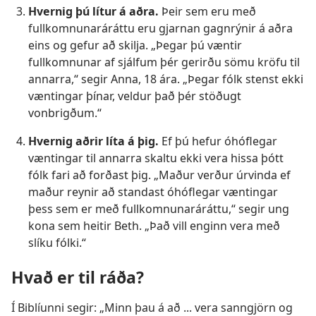
Hvernig þú lítur á aðra.
Þeir sem eru með
fullkomnunaráráttu eru gjarnan gagnrýnir á aðra
eins og gefur að skilja. „Þegar þú væntir
fullkomnunar af sjálfum þér gerirðu sömu kröfu til
annarra,“ segir Anna, 18 ára. „Þegar fólk stenst ekki
væntingar þínar, veldur það þér stöðugt
vonbrigðum.“
Hvernig aðrir líta á þig.
Ef þú hefur óhóflegar
væntingar til annarra skaltu ekki vera hissa þótt
fólk fari að forðast þig. „Maður verður úrvinda ef
maður reynir að standast óhóflegar væntingar
þess sem er með fullkomnunaráráttu,“ segir ung
kona sem heitir Beth. „Það vill enginn vera með
slíku fólki.“
Hvað er til ráða?
Í Biblíunni segir: „Minn þau á að ... vera sanngjörn og