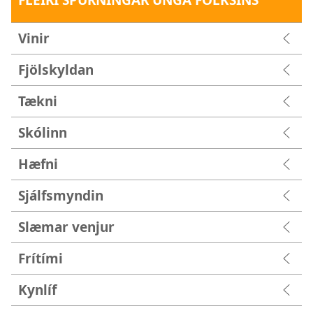
Vinir
Fjölskyldan
Tækni
Skólinn
Hæfni
Sjálfsmyndin
Slæmar venjur
Frítími
Kynlíf