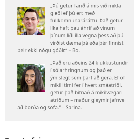
„Þú getur farið á mis við mikla
gleði ef þú ert með
fullkomnunaráráttu. Það getur
líka haft þau áhrif að vinum
þínum líði illa vegna þess að þú
virðist dæma þá eða þér finnist
þeir ekki nógu góðir.“ – Bo.
„Það eru aðeins 24 klukkustundir
í sólarhringnum og það er
ýmislegt sem þarf að gera. Ef of
mikill tími fer í hvert smáatriði,
getur það bitnað á mikilvægari
atriðum – maður gleymir jafnvel
að borða og sofa.“ – Sarina.