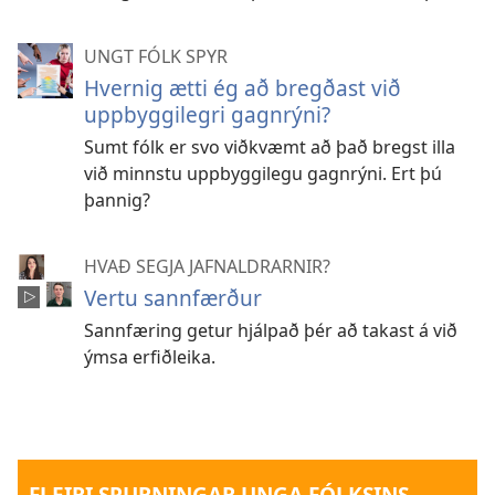
UNGT FÓLK SPYR
Hvernig ætti ég að bregðast við
uppbyggilegri gagnrýni?
Sumt fólk er svo viðkvæmt að það bregst illa
við minnstu uppbyggilegu gagnrýni. Ert þú
þannig?
HVAÐ SEGJA JAFNALDRARNIR?
Vertu sannfærður
Sannfæring getur hjálpað þér að takast á við
ýmsa erfiðleika.
FLEIRI SPURNINGAR UNGA FÓLKSINS