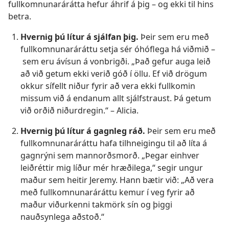
fullkomnunarárátta hefur áhrif á þig – og ekki til hins
betra.
Hvernig þú lítur á sjálfan þig.
Þeir sem eru með
fullkomnunaráráttu setja sér óhóflega há viðmið –
sem eru ávísun á vonbrigði. „Það gefur auga leið
að við getum ekki verið góð í öllu. Ef við drögum
okkur sífellt niður fyrir að vera ekki fullkomin
missum við á endanum allt sjálfstraust. Þá getum
við orðið niðurdregin.“ – Alicia.
Hvernig þú lítur á gagnleg ráð.
Þeir sem eru með
fullkomnunaráráttu hafa tilhneigingu til að líta á
gagnrýni sem mannorðsmorð. „Þegar einhver
leiðréttir mig líður mér hræðilega,“ segir ungur
maður sem heitir Jeremy. Hann bætir við: „Að vera
með fullkomnunaráráttu kemur í veg fyrir að
maður viðurkenni takmörk sín og þiggi
nauðsynlega aðstoð.“