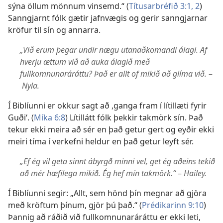
sýna öllum mönnum vinsemd.“ (
Títusarbréfið 3:1, 2
)
Sanngjarnt fólk gætir jafnvægis og gerir sanngjarnar
kröfur til sín og annarra.
„Við erum þegar undir nægu utanaðkomandi álagi. Af
hverju ættum við að auka álagið með
fullkomnunaráráttu? Það er allt of mikið að glíma við.
–
Nyla.
Í Biblíunni er okkur sagt að ,ganga fram í lítillæti fyrir
Guði‘. (
Míka 6:8
) Lítillátt fólk þekkir takmörk sín. Það
tekur ekki meira að sér en það getur gert og eyðir ekki
meiri tíma í verkefni heldur en það getur leyft sér.
„Ef ég vil geta sinnt ábyrgð minni vel, get ég aðeins tekið
að mér hæfilega mikið. Ég hef mín takmörk.“
–
Hailey.
Í Biblíunni segir: „Allt, sem hönd þín megnar að gjöra
með kröftum þínum, gjör þú það.“ (
Prédikarinn 9:10
)
Þannig að ráðið við fullkomnunaráráttu er ekki leti,