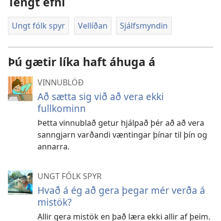
Tengt efni
Ungt fólk spyr
Vellíðan
Sjálfsmyndin
Þú gætir líka haft áhuga á
VINNUBLÖÐ
Að sætta sig við að vera ekki
fullkominn
Þetta vinnublað getur hjálpað þér að að vera
sanngjarn varðandi væntingar þínar til þín og
annarra.
UNGT FÓLK SPYR
Hvað á ég að gera þegar mér verða á
mistök?
Allir gera mistök en það læra ekki allir af þeim.