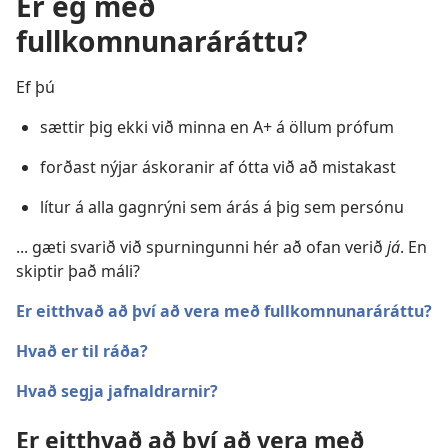
Er ég með
fullkomnunaráráttu?
Ef þú
sættir þig ekki við minna en A+ á öllum prófum
forðast nýjar áskoranir af ótta við að mistakast
lítur á alla gagnrýni sem árás á þig sem persónu
... gæti svarið við spurningunni hér að ofan verið
já
. En
skiptir það máli?
Er eitthvað að því að vera með fullkomnunaráráttu?
Hvað er til ráða?
Hvað segja jafnaldrarnir?
Er eitthvað að því að vera með