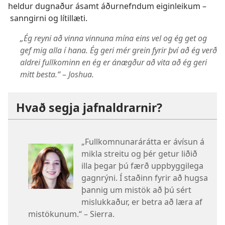
heldur dugnaður ásamt áðurnefndum eiginleikum –
sanngirni og lítillæti.
„Ég reyni að vinna vinnuna mína eins vel og ég get og
gef mig alla í hana. Ég geri mér grein fyrir því að ég verð
aldrei fullkominn en ég er ánægður að vita að ég geri
mitt besta.“
–
Joshua.
Hvað segja jafnaldrarnir?
„Fullkomnunarárátta er ávísun á
mikla streitu og þér getur liðið
illa þegar þú færð uppbyggilega
gagnrýni. Í staðinn fyrir að hugsa
þannig um mistök að þú sért
mislukkaður, er betra að læra af
mistökunum.“ – Sierra.