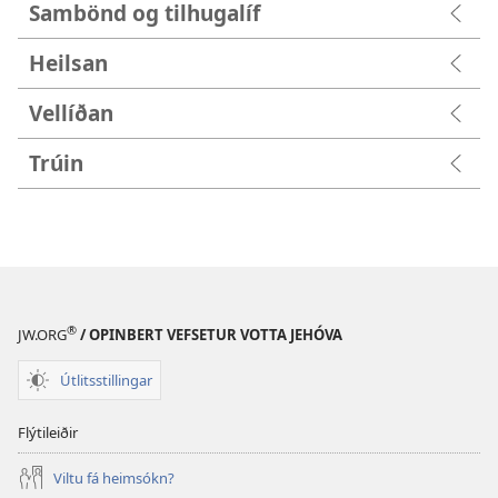
Sambönd og tilhugalíf
Heilsan
Vellíðan
Trúin
®
JW.ORG
/ OPINBERT VEFSETUR VOTTA JEHÓVA
Útlitsstillingar
Flýtileiðir
Viltu fá heimsókn?