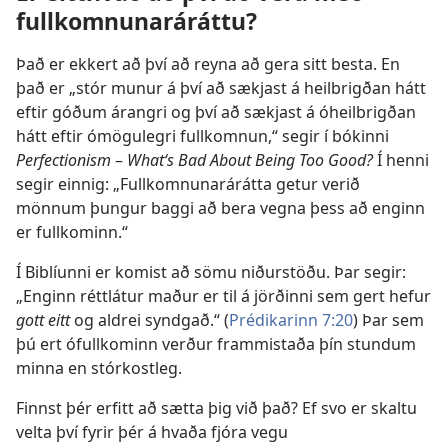
fullkomnunaráráttu?
Það er ekkert að því að reyna að gera sitt besta. En
það er „stór munur á því að sækjast á heilbrigðan hátt
eftir góðum árangri og því að sækjast á óheilbrigðan
hátt eftir ómögulegri fullkomnun,“ segir í bókinni
Perfectionism
–
What‘s Bad About Being Too Good?
Í henni
segir einnig: „Fullkomnunarárátta getur verið
mönnum þungur baggi að bera vegna þess að enginn
er fullkominn.“
Í Biblíunni er komist að sömu niðurstöðu. Þar segir:
„Enginn réttlátur maður er til á jörðinni sem gert hefur
gott eitt
og aldrei syndgað.“ (
Prédikarinn 7:20
) Þar sem
þú ert ófullkominn verður frammistaða þín stundum
minna en stórkostleg.
Finnst þér erfitt að sætta þig við það? Ef svo er skaltu
velta því fyrir þér á hvaða fjóra vegu