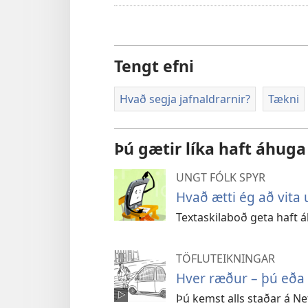
Tengt efni
Hvað segja jafnaldrarnir?
Tækni
Þú gætir líka haft áhuga
UNGT FÓLK SPYR
Hvað ætti ég að vita
Textaskilaboð geta haft á
TÖFLUTEIKNINGAR
Hver ræður – þú eða 
Þú kemst alls staðar á Ne