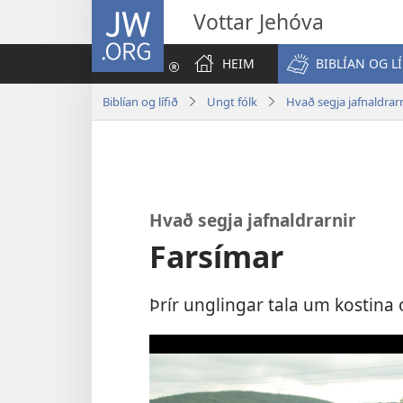
JW.ORG
Vottar Jehóva
HEIM
BIBLÍAN OG LÍ
Biblían og lífið
Ungt fólk
Hvað segja jafnaldrar
Hvað segja jafnaldrarnir
Farsímar
Þrír unglingar tala um kostina