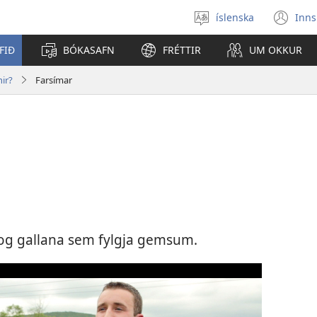
íslenska
Inns
Veldu
(o
tungumál
í
FIÐ
BÓKASAFN
FRÉTTIR
UM OKKUR
ný
gl
nir?
Farsímar
 og gallana sem fylgja gemsum.