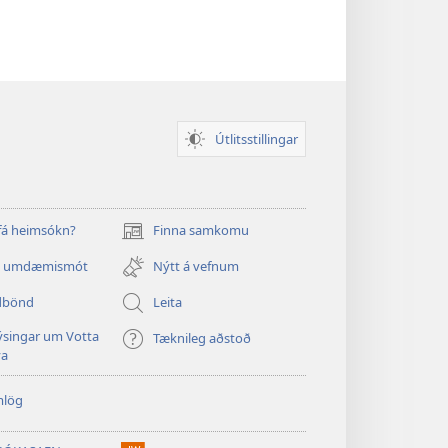
Útlitsstillingar
 fá heimsókn?
Finna samkomu
(opnast
í
a umdæmismót
Nýtt á vefnum
nýjum
glugga)
dbönd
Leita
singar um Votta
Tæknileg aðstoð
va
mlög