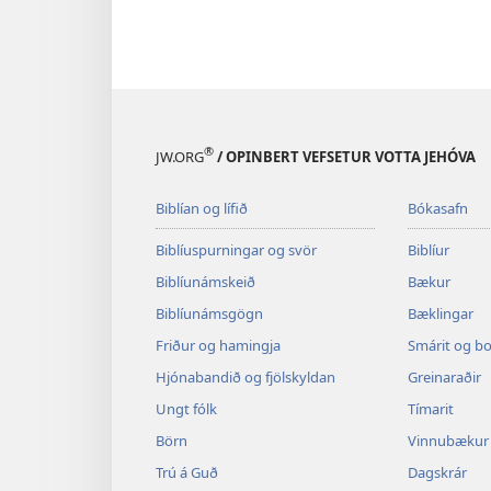
®
JW.ORG
/ OPINBERT VEFSETUR VOTTA JEHÓVA
Biblían og lífið
Bókasafn
Biblíuspurningar og svör
Biblíur
Biblíunámskeið
Bækur
Biblíunámsgögn
Bæklingar
Friður og hamingja
Smárit og b
Hjónabandið og fjölskyldan
Greinaraðir
Ungt fólk
Tímarit
Börn
Vinnubækur 
Trú á Guð
Dagskrár