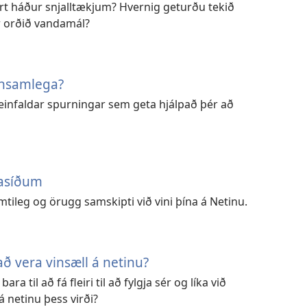
ert háður snjalltækjum? Hvernig geturðu tekið
er orðið vandamál?
ynsamlega?
r einfaldar spurningar sem geta hjálpað þér að
tasíðum
tileg og örugg samskipti við vini þína á Netinu.
ð vera vinsæll á netinu?
ara til að fá fleiri til að fylgja sér og líka við
á netinu þess virði?