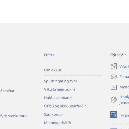
Fréttir
Flýtileiðir
Viltu
Um okkur
Finn
(opnast
Spurningar og svör
í
Myn
Viltu fá heimsókn?
nýjum
oðsmiðar
glugga)
Upplý
Hafðu samband
Jehó
Útibú og skoðunarferðir
Samkomur
Fra
fyrir samkomur
(opnast
Minningarhátíð
í
nýjum