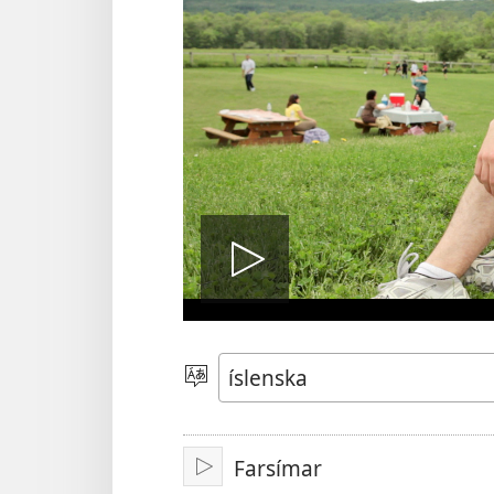
Spila
myndband
Veldu
tungumál
Farsímar
Spila