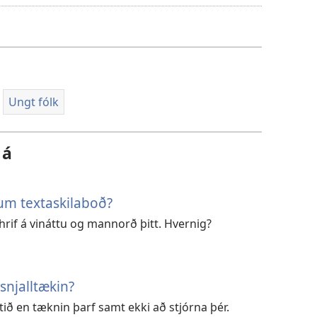
til
að
sækja
myndband
Ungt fólk
 á
 um textaskilaboð?
hrif á vináttu og mannorð þitt. Hvernig?
snjalltækin?
tið en tæknin þarf samt ekki að stjórna þér.