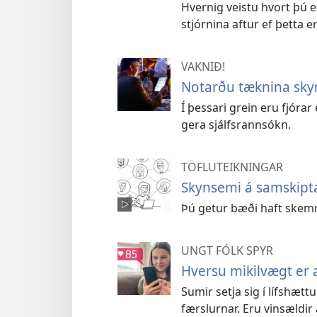
Hvernig veistu hvort þú 
stjórnina aftur ef þetta 
VAKNIÐ!
Notarðu tæknina sk
Í þessari grein eru fjóra
gera sjálfsrannsókn.
TÖFLUTEIKNINGAR
Skynsemi á samskip
Þú getur bæði haft skemm
UNGT FÓLK SPYR
Hversu mikilvægt er a
Sumir setja sig í lífshættu b
færslurnar. Eru vinsældir 