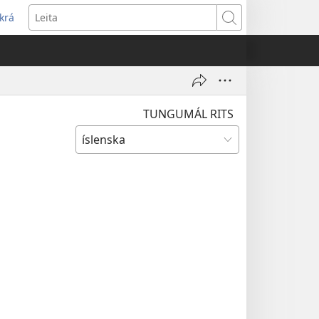
krá
pnast
Leita
jum
ugga)
TUNGUMÁL RITS