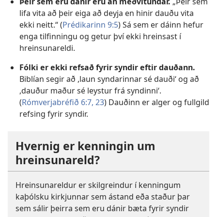
Þeir sem eru dánir eru án meðvitundar.
„Þeir sem
lifa vita að þeir eiga að deyja en hinir dauðu vita
ekki neitt.“ (
Prédikarinn 9:5
) Sá sem er dáinn hefur
enga tilfinningu og getur því ekki hreinsast í
hreinsunareldi.
Fólki er ekki refsað fyrir syndir eftir dauðann.
Biblían segir að ,laun syndarinnar sé dauði‘ og að
,dauður maður sé leystur frá syndinni‘.
(
Rómverjabréfið 6:7,
23
) Dauðinn er alger og fullgild
refsing fyrir syndir.
Hvernig er kenningin um
hreinsunareld?
Hreinsunareldur er skilgreindur í kenningum
kaþólsku kirkjunnar sem ástand eða staður þar
sem sálir þeirra sem eru dánir bæta fyrir syndir