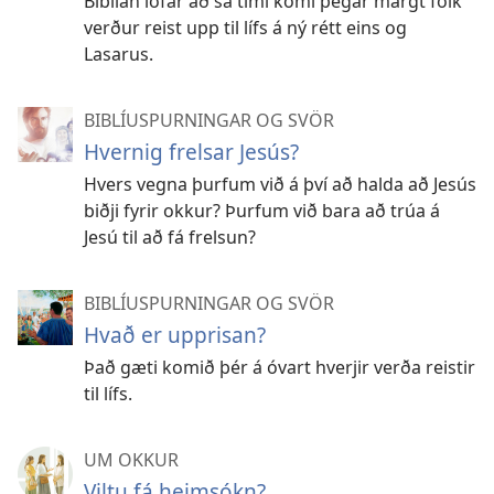
Biblían lofar að sá tími komi þegar margt fólk
verður reist upp til lífs á ný rétt eins og
Lasarus.
BIBLÍUSPURNINGAR OG SVÖR
Hvernig frelsar Jesús?
Hvers vegna þurfum við á því að halda að Jesús
biðji fyrir okkur? Þurfum við bara að trúa á
Jesú til að fá frelsun?
BIBLÍUSPURNINGAR OG SVÖR
Hvað er upprisan?
Það gæti komið þér á óvart hverjir verða reistir
til lífs.
UM OKKUR
Viltu fá heimsókn?