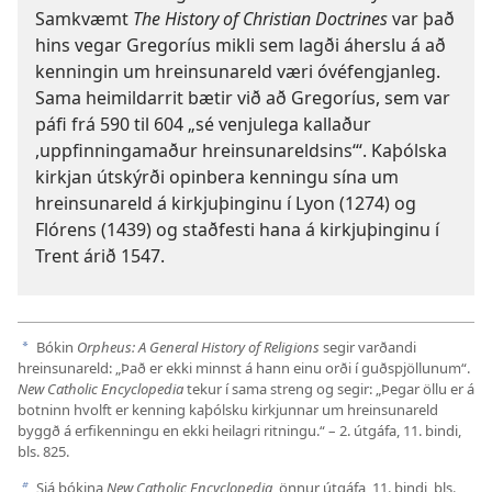
Samkvæmt
The History of Christian Doctrines
var það
hins vegar Gregoríus mikli sem lagði áherslu á að
kenningin um hreinsunareld væri óvéfengjanleg.
Sama heimildarrit bætir við að Gregoríus, sem var
páfi frá 590 til 604 „sé venjulega kallaður
,uppfinningamaður hreinsunareldsins‘“. Kaþólska
kirkjan útskýrði opinbera kenningu sína um
hreinsunareld á kirkjuþinginu í Lyon (1274) og
Flórens (1439) og staðfesti hana á kirkjuþinginu í
Trent árið 1547.
Bókin
Orpheus: A General History of Religions
segir varðandi
a
hreinsunareld: „Það er ekki minnst á hann einu orði í guðspjöllunum“.
New Catholic Encyclopedia
tekur í sama streng og segir: „Þegar öllu er á
botninn hvolft er kenning kaþólsku kirkjunnar um hreinsunareld
byggð á erfikenningu en ekki heilagri ritningu.“ – 2. útgáfa, 11. bindi,
bls. 825.
Sjá bókina
New Catholic Encyclopedia,
önnur útgáfa, 11. bindi, bls.
b