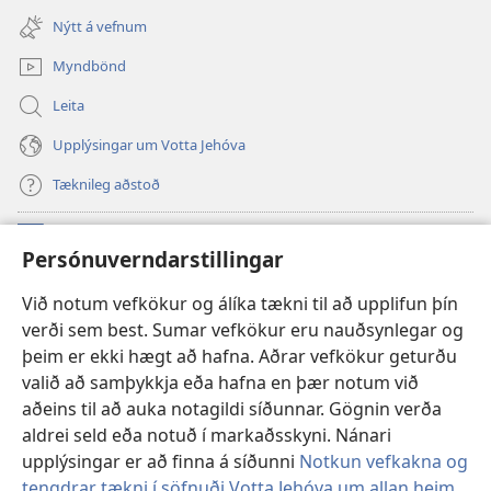
í
glugga)
Nýtt á vefnum
nýjum
glugga)
Myndbönd
Leita
Upplýsingar um Votta Jehóva
Tæknileg aðstoð
Framlög
(opnast
Persónuverndarstillingar
í
nýjum
VEFBÓKASAFN Varðturnsins
Við notum vefkökur og álíka tækni til að upplifun þín
(opnast
glugga)
verði sem best. Sumar vefkökur eru nauðsynlegar og
í
®
JW Hub
nýjum
þeim er ekki hægt að hafna. Aðrar vefkökur geturðu
(opnast
glugga)
valið að samþykkja eða hafna en þær notum við
í
JW Library
-appið
nýjum
aðeins til að auka notagildi síðunnar. Gögnin verða
glugga)
aldrei seld eða notuð í markaðsskyni. Nánari
upplýsingar er að finna á síðunni
Notkun vefkakna og
tengdrar tækni í söfnuði Votta Jehóva um allan heim
.