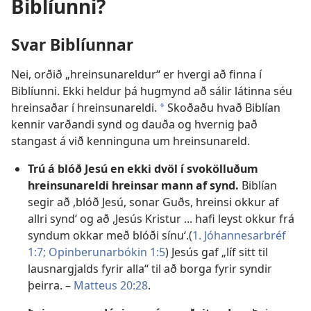
Biblíunni?
Svar Biblíunnar
Nei, orðið „hreinsunareldur“ er hvergi að finna í
Biblíunni. Ekki heldur þá hugmynd að sálir látinna séu
hreinsaðar í hreinsunareldi.
Skoðaðu hvað Biblían
a
kennir varðandi synd og dauða og hvernig það
stangast á við kenninguna um hreinsunareld.
Trú á blóð Jesú en ekki dvöl í svokölluðum
hreinsunareldi hreinsar mann af synd.
Biblían
segir að ,blóð Jesú, sonar Guðs, hreinsi okkur af
allri synd‘ og að ,Jesús Kristur ... hafi leyst okkur frá
syndum okkar með blóði sínu‘.(
1. Jóhannesarbréf
1:7;
Opinberunarbókin 1:5
) Jesús gaf „líf sitt til
lausnargjalds fyrir alla“ til að borga fyrir syndir
þeirra. –
Matteus 20:28
.