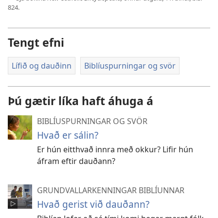
824.
Tengt efni
Lífið og dauðinn
Biblíuspurningar og svör
Þú gætir líka haft áhuga á
BIBLÍUSPURNINGAR OG SVÖR
Hvað er sálin?
Er hún eitthvað innra með okkur? Lifir hún
áfram eftir dauðann?
GRUNDVALLARKENNINGAR BIBLÍUNNAR
Hvað gerist við dauðann?