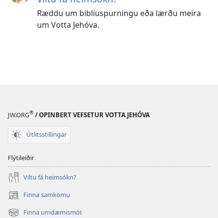
Ræddu um biblíuspurningu eða lærðu meira
um Votta Jehóva.
®
JW.ORG
/ OPINBERT VEFSETUR VOTTA JEHÓVA
Útlitsstillingar
Flýtileiðir
Viltu fá heimsókn?
Finna samkomu
(opnast
í
Finna umdæmismót
(opnast
nýjum