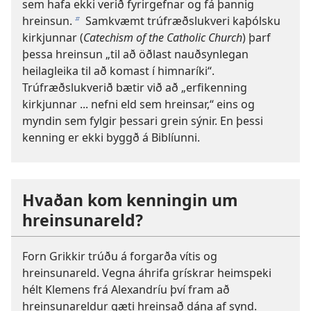
sem hafa ekki verið fyrirgefnar og fá þannig
hreinsun.
Samkvæmt trúfræðslukveri kaþólsku
b
kirkjunnar (
Catechism of the Catholic Church
) þarf
þessa hreinsun „til að öðlast nauðsynlegan
heilagleika til að komast í himnaríki“.
Trúfræðslukverið bætir við að „erfikenning
kirkjunnar ... nefni eld sem hreinsar,“ eins og
myndin sem fylgir þessari grein sýnir. En þessi
kenning er ekki byggð á Biblíunni.
Hvaðan kom kenningin um
hreinsunareld?
Forn Grikkir trúðu á forgarða vítis og
hreinsunareld. Vegna áhrifa grískrar heimspeki
hélt Klemens frá Alexandríu því fram að
hreinsunareldur gæti hreinsað dána af synd.