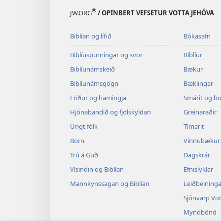
®
JW.ORG
/ OPINBERT VEFSETUR VOTTA JEHÓVA
Biblían og lífið
Bókasafn
Biblíuspurningar og svör
Biblíur
Biblíunámskeið
Bækur
Biblíunámsgögn
Bæklingar
Friður og hamingja
Smárit og b
Hjónabandið og fjölskyldan
Greinaraðir
Ungt fólk
Tímarit
Börn
Vinnubækur 
Trú á Guð
Dagskrár
Vísindin og Biblían
Efnislyklar
Mannkynssagan og Biblían
Leiðbeininga
Sjónvarp Vot
Myndbönd