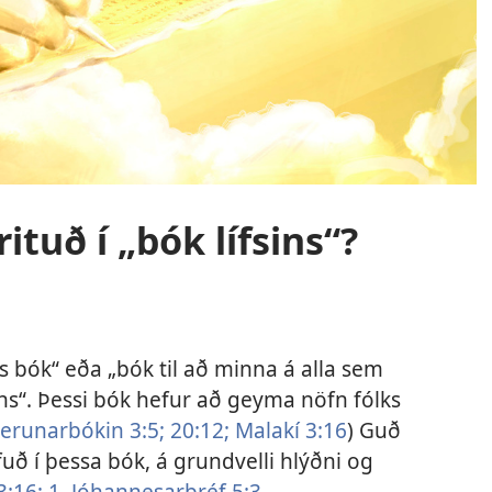
ituð í „bók lífsins“?
ins bók“ eða „bók til að minna á alla sem
ans“. Þessi bók hefur að geyma nöfn fólks
erunarbókin 3:5;
20:12;
Malakí 3:16
) Guð
fuð í þessa bók, á grundvelli hlýðni og
3:16;
1. Jóhannesarbréf 5:3
.