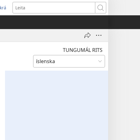
krá
pnast
Leita
jum
ugga)
TUNGUMÁL RITS