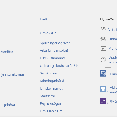
Fréttir
Flýtileiðir
Viltu
Um okkur
Finn
(opnast
Spurningar og svör
í
Myn
Viltu fá heimsókn?
nýjum
oðsmiðar
glugga)
Upplý
Hafðu samband
Jehó
Útibú og skoðunarferðir
Samkomur
Fra
fyrir samkomur
(opnast
Minningarhátíð
í
nýjum
VEF
Umdæmismót
glugga)
(opnast
Varð
Starfsemi
í
r
JW L
nýjum
Reynslusögur
ta Jehóva
glugga)
Um allan heim