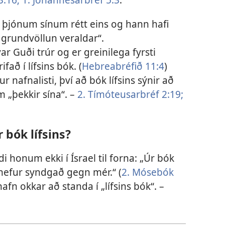
 þjónum sínum rétt eins og hann hafi
á grundvöllun veraldar“.
var Guði trúr og er greinilega fyrsti
fað í lífsins bók. (
Hebreabréfið 11:4
)
 nafnalisti, því að bók lífsins sýnir að
 „þekkir sína“. –
2. Tímóteusarbréf 2:19;
 bók lífsins?
i honum ekki í Ísrael til forna: „Úr bók
efur syndgað gegn mér.“ (
2. Mósebók
afn okkar að standa í „lífsins bók“. –