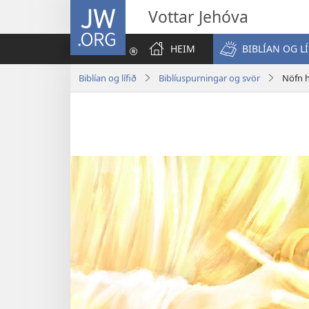
JW.ORG
Vottar Jehóva
HEIM
BIBLÍAN OG LÍ
Biblían og lífið
Biblíuspurningar og svör
Nöfn hv