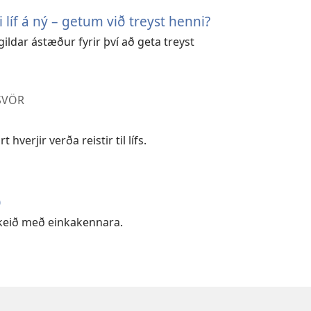
 líf á ný – getum við treyst henni?
ildar ástæður fyrir því að geta treyst
SVÖR
hverjir verða reistir til lífs.
ð
keið með einkakennara.