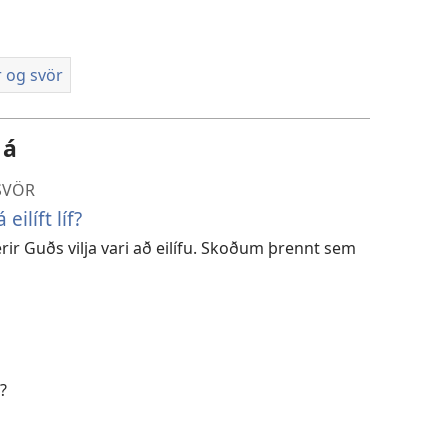
 og svör
 á
SVÖR
ilíft líf?
erir Guðs vilja vari að eilífu. Skoðum þrennt sem
?