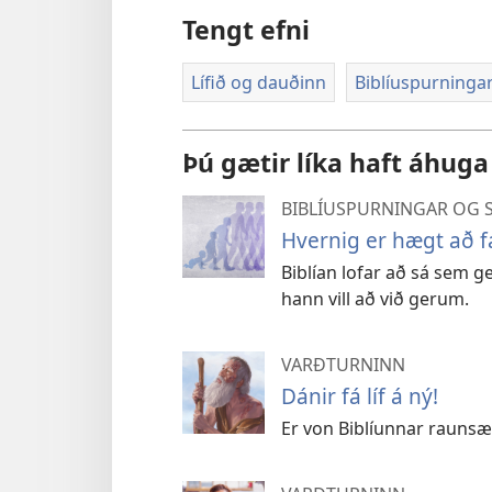
Tengt efni
Lífið og dauðinn
Biblíuspurningar
Þú gætir líka haft áhuga
BIBLÍUSPURNINGAR OG 
Hvernig er hægt að fá e
Biblían lofar að sá sem g
hann vill að við gerum.
VARÐTURNINN
Dánir fá líf á ný!
Er von Biblíunnar raunsæ