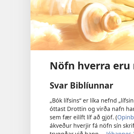
Nöfn hverra eru r
Svar Biblíunnar
„Bók lífsins“ er líka nefnd „lífs
óttast Drottin og virða nafn h
sem fær eilíft líf að gjöf. (
Opinb
ákveður hverjir fá nöfn sín skri
tryggðar við hann. –
Jóhannes 