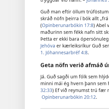
Guð man eftir öllum trúföstum
skráð nöfn þeirra í bók allt „fr
(
Opinberunarbókin 17:8
) Abel 
maðurinn sem fékk nafn sitt skri
Þetta er ekki bara ópersónulegur
Jehóva
er kærleiksríkur Guð sem
1. Jóhannesarbréf 4:8
.
Geta nöfn verið afmáð úr
Já. Guð sagði um fólk sem hlýdd
minni mái ég hvern þann sem h
32:33
) Ef við reynumst trú fær n
Opinberunarbókin 20:12
.