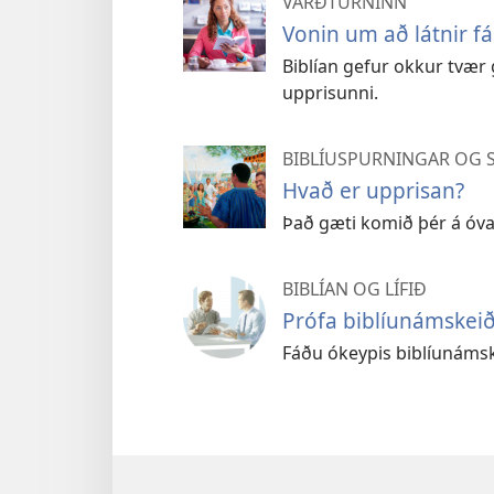
VARÐTURNINN
Vonin um að látnir fái
Biblían gefur okkur tvær g
upprisunni.
BIBLÍUSPURNINGAR OG 
Hvað er upprisan?
Það gæti komið þér á óvart 
BIBLÍAN OG LÍFIÐ
Prófa biblíunámskei
Fáðu ókeypis biblíunáms