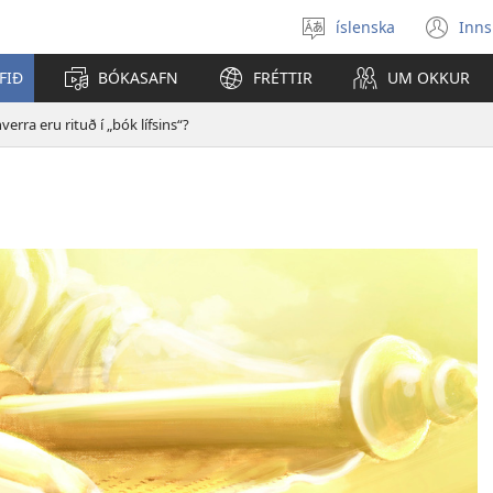
íslenska
Inns
Veldu
(o
tungumál
í
FIÐ
BÓKASAFN
FRÉTTIR
UM OKKUR
ný
gl
erra eru rituð í „bók lífsins“?