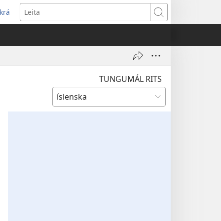
krá
pnast
Leita
jum
ugga)
TUNGUMÁL RITS