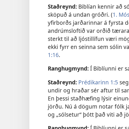
Staðreynd:
Biblían kennir að só
sköpuð á undan gróðri. (
1. Mó
yfirborðs jarðarinnar á fyrsta 
andrúmsloftið var orðið tærara 
sterkt til að ljóstillífun væri mö
ekki fyrr en seinna sem sólin va
1:16
.
Ranghugmynd:
Í Biblíunni er s
Staðreynd:
Prédikarinn 1:5
segi
undir og hraðar sér aftur til 
En þessi staðhæfing lýsir einung
jörðu. Nú á dögum notar fólk j
og „sólsetur“ þótt það viti að j
Ranghugmynd:
Í Biblíunni er s