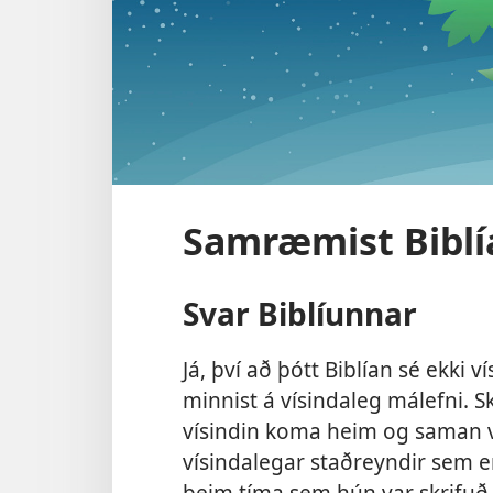
Samræmist Biblí
Svar Biblíunnar
Já, því að þótt Biblían sé ekki
minnist á vísindaleg málefni.
vísindin koma heim og saman vi
vísindalegar staðreyndir sem e
þeim tíma sem hún var skrifuð