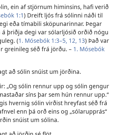
lin, ein af stjörnum himinsins, hafi verið
sebók 1:1
) Dreift ljós frá sólinni náði til
degi eða tímabili sköpunarinnar. Þegar
á þriðja degi var sólarljósið orðið nógu
guleg. (
1. Mósebók 1:3–5,
12, 13
) Það var
r greinileg séð frá jörðu. –
1. Mósebók
agt að sólin snúist um jörðina.
r: „Og sólin rennur upp og sólin gengur
samastaðar síns þar sem hún rennur upp.“
is hvernig sólin virðist hreyfast séð frá
afnvel enn þá orð eins og „sólarupprás“
örðin snúist um sólina.
agt að jörðin sé flöt.