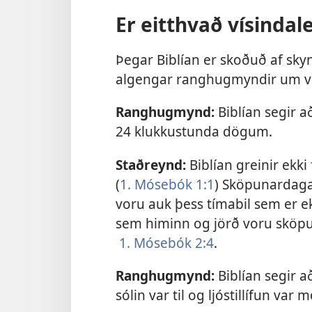
Er eitthvað vísindale
Þegar Biblían er skoðuð af skyn
algengar ranghugmyndir um ví
Ranghugmynd:
Biblían segir a
24 klukkustunda dögum.
Staðreynd:
Biblían greinir ekk
(
1. Mósebók 1:1
) Sköpunardagar
voru auk þess tímabil sem er ek
sem himinn og jörð voru sköpuð 
1. Mósebók 2:4
.
Ranghugmynd:
Biblían segir a
sólin var til og ljóstillífun var