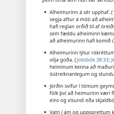
Alheimurinn á sér upphaf. (
segja aftur á móti að alhei
hafi reglan orðið til af óre
sem fæddu alheiminn kæmu 
að alheimurinn hafi komið ú
Alheimurinn lýtur rökréttu
vilja goða. (
Jobsbók 38:33;
J
heiminum kenna að maðurinn
óútreiknanlegum og stun
Jörðin svífur í tómum geym
fólk því að heimurinn væri fl
eins og vísundi eða skjaldb
Vatn í ám og uppsprettum k