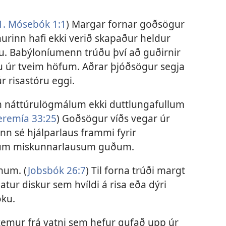
1. Mósebók 1:1
) Margar fornar goðsögur
murinn hafi ekki verið skapaður heldur
iðu. Babýloníumenn trúðu því að guðirnir
úr tveim höfum. Aðrar þjóðsögur segja
r risastóru eggi.
m náttúrulögmálum ekki duttlungafullum
eremía 33:25
) Goðsögur víðs vegar úr
 sé hjálparlaus frammi fyrir
dum miskunnarlausum guðum.
num. (
Jobsbók 26:7
) Til forna trúði margt
atur diskur sem hvíldi á risa eða dýri
öku.
emur frá vatni sem hefur gufað upp úr