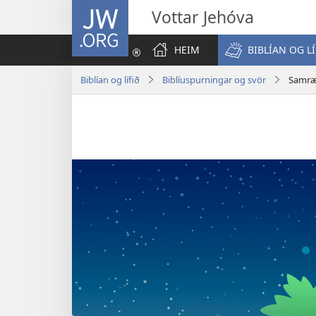
JW.ORG
Vottar Jehóva
HEIM
BIBLÍAN OG LÍ
Biblían og lífið
Biblíuspurningar og svör
Samræm