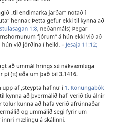
agið „til endimarka jarðar“ notað í
uta“ hennar. Þetta gefur ekki til kynna að
stulasagan 1:8
, neðanmáls) Þegar
eimshornunum fjórum“ á hún ekki við að
 hún við jörðina í heild. –
Jesaja 11:12;
 sagt að ummál hrings sé nákvæmlega
er pí (π) eða um það bil 3.1416.
upp af ,steypta hafinu‘ í
1. Konungabók
til kynna að þvermálið hafi verið tíu álnir
ar tölur kunna að hafa verið afrúnnaðar
vermálið og ummálið segi fyrir um
 innri mælingu á skálinni.