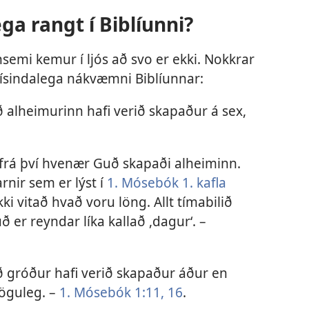
ga rangt í Biblíunni?
semi kemur í ljós að svo er ekki. Nokkrar
sindalega nákvæmni Biblíunnar:
ð alheimurinn hafi verið skapaður á sex,
i frá því hvenær Guð skapaði alheiminn.
nir sem er lýst í
1. Mósebók 1. kafla
ki vitað hvað voru löng. Allt tímabilið
er reyndar líka kallað ,dagur‘. –
ð gróður hafi verið skapaður áður en
 möguleg. –
1. Mósebók 1:11,
16
.