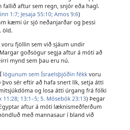
allið aftur sem regn, snjór eða hagl.
inn 1:7;
Jesaja 55:10;
Amos 9:6
)
 ám kæmi úr sjó neðanjarðar og þessi
 öld.
nn voru fjöllin sem við sjáum undir
 Margar goðsögur segja aftur á móti að
þeirri mynd sem þau eru nú.
 Í
lögunum sem Ísraelsþjóðin fékk
voru
o sér eftir að hafa snert lík, setja átti
mitsjúkdóma og losa átti úrgang frá fólki
 11:28;
13:1–5;
5. Mósebók 23:13
) Þegar
u Egyptar aftur á móti læknismeðferðum
höndluð með mannasaur í bland við