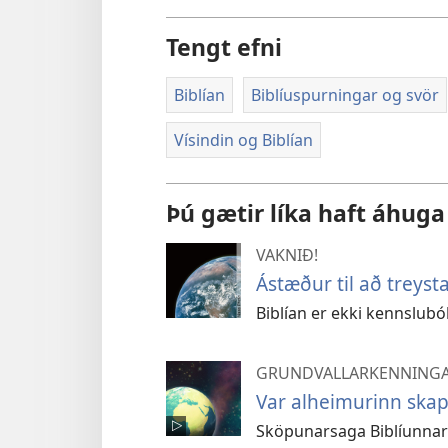
Tengt efni
Biblían
Biblíuspurningar og svör
Vísindin og Biblían
Þú gætir líka haft áhuga
VAKNIÐ!
Ástæður til að treys
Biblían er ekki kennslub
GRUNDVALLARKENNINGA
Var alheimurinn ska
Sköpunarsaga Biblíunnar e