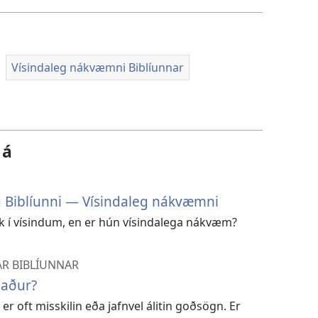
Vísindaleg nákvæmni Biblíunnar
 á
ta Biblíunni — Vísindaleg nákvæmni
ók í vísindum, en er hún vísindalega nákvæm?
R BIBLÍUNNAR
paður?
r oft misskilin eða jafnvel álitin goðsögn. Er