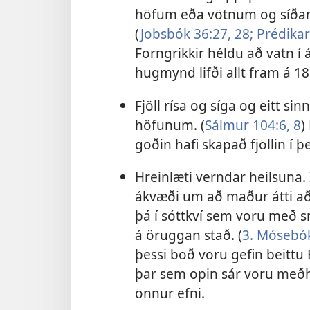
höfum eða vötnum og síðan f
(
Jobsbók 36:27, 28;
Prédikar
Forngrikkir héldu að vatn í
hugmynd lifði allt fram á 18.
Fjöll rísa og síga og eitt si
höfunum. (
Sálmur 104:6,
8
)
goðin hafi skapað fjöllin í 
Hreinlæti verndar heilsuna.
ákvæði um að maður átti að þv
þá í sóttkví sem voru með s
á öruggan stað. (
3. Mósebók
þessi boð voru gefin beitt
þar sem opin sár voru með
önnur efni.