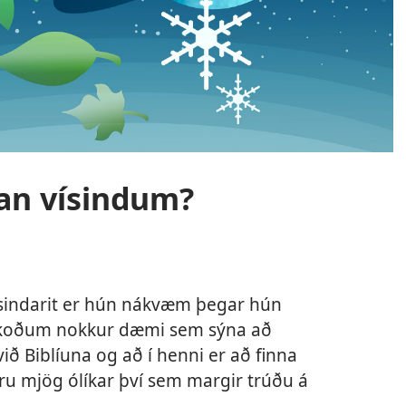
an vísindum?
 vísindarit er hún nákvæm þegar hún
 Skoðum nokkur dæmi sem sýna að
ð Biblíuna og að í henni er að finna
ru mjög ólíkar því sem margir trúðu á
.