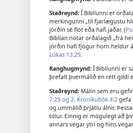
Staðreynd:
Í Biblíunni er orðal
merkingunni „til fjarlægustu hl
jörðin sé flöt eða hafi jaðar. (
Po
Biblían notar orðalagið „frá h
jörðin hafi fjögur horn heldur á
Lúkas 13:29
.
Ranghugmynd:
Í Biblíunni er
þrefalt þvermálið en rétt gildi 
Staðreynd:
Málin sem eru gefin 
7:23 og
2. Kroníkubók 4:2
gefa 
og ummálið þrjátíu álnir. Þess
tölur. Einnig er mögulegt að þ
annars vegar ytri og hins vegar