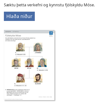
Sæktu þetta verkefni og kynnstu fjölskyldu Móse.
Hlaða niður