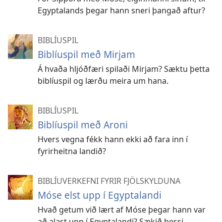
Egyptalands þegar hann sneri þangað aftur?
BIBLÍUSPIL
Biblíuspil með Mirjam
Á hvaða hljóðfæri spilaði Mirjam? Sæktu þetta
biblíuspil og lærðu meira um hana.
BIBLÍUSPIL
Biblíuspil með Aroni
Hvers vegna fékk hann ekki að fara inn í
fyrirheitna landið?
BIBLÍUVERKEFNI FYRIR FJÖLSKYLDUNA
Móse elst upp í Egyptalandi
Hvað getum við lært af Móse þegar hann var
að alast upp í Egyptalandi? Sækið þessi