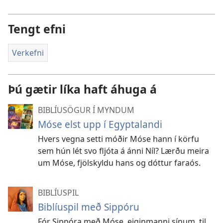
Tengt efni
Verkefni
Þú gætir líka haft áhuga á
BIBLÍUSÖGUR Í MYNDUM
Móse elst upp í Egyptalandi
Hvers vegna setti móðir Móse hann í körfu
sem hún lét svo fljóta á ánni Níl? Lærðu meira
um Móse, fjölskyldu hans og dóttur faraós.
BIBLÍUSPIL
Biblíuspil með Sippóru
Fór Sippóra með Móse, eiginmanni sínum, til