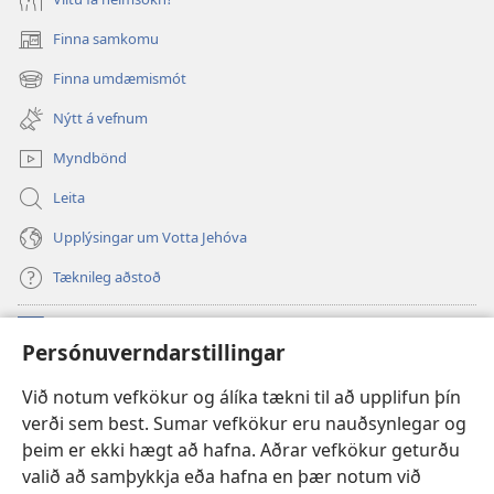
Finna samkomu
(opnast
í
Finna umdæmismót
(opnast
nýjum
í
glugga)
Nýtt á vefnum
nýjum
glugga)
Myndbönd
Leita
Upplýsingar um Votta Jehóva
Tæknileg aðstoð
Framlög
(opnast
Persónuverndarstillingar
í
nýjum
VEFBÓKASAFN Varðturnsins
Við notum vefkökur og álíka tækni til að upplifun þín
(opnast
glugga)
verði sem best. Sumar vefkökur eru nauðsynlegar og
í
®
JW Hub
nýjum
þeim er ekki hægt að hafna. Aðrar vefkökur geturðu
(opnast
glugga)
valið að samþykkja eða hafna en þær notum við
í
JW Library
-appið