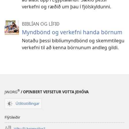
verkefni og ræðið um þau í fjölskyldunni.
BIBLÍAN OG LÍFIÐ
Myndbönd og verkefni handa börnum
Notaðu þessi biblíumyndbönd og skemmtilegu
verkefni til að kenna börnunum andleg gildi.
®
JW.ORG
/ OPINBERT VEFSETUR VOTTA JEHÓVA
Útlitsstillingar
Flýtileiðir
Viltu fá heimsókn?