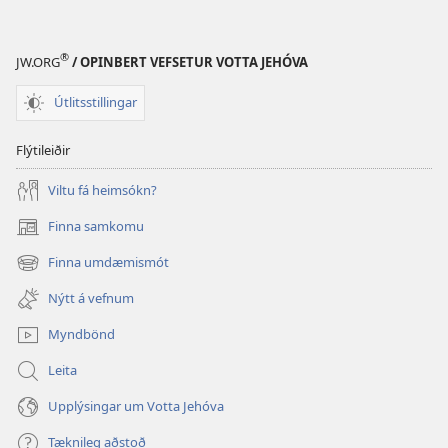
®
JW.ORG
/ OPINBERT VEFSETUR VOTTA JEHÓVA
Útlitsstillingar
Flýtileiðir
Viltu fá heimsókn?
Finna samkomu
(opnast
í
Finna umdæmismót
(opnast
nýjum
í
glugga)
Nýtt á vefnum
nýjum
glugga)
Myndbönd
Leita
Upplýsingar um Votta Jehóva
Tæknileg aðstoð