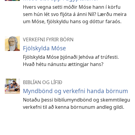
Hvers vegna setti móðir Móse hann í körfu
sem hún lét svo fljóta á ánni Níl? Lærðu meira
um Móse, fjölskyldu hans og dóttur faraós.
VERKEFNI FYRIR BÖRN
Fjölskylda Móse
Fjölskylda Móse þjónaði Jehóva af trúfesti.
Hvað hétu nánustu ættingjar hans?
BIBLÍAN OG LÍFIÐ
Myndbönd og verkefni handa börnum
Notaðu þessi biblíumyndbönd og skemmtilegu
verkefni til að kenna börnunum andleg gildi.