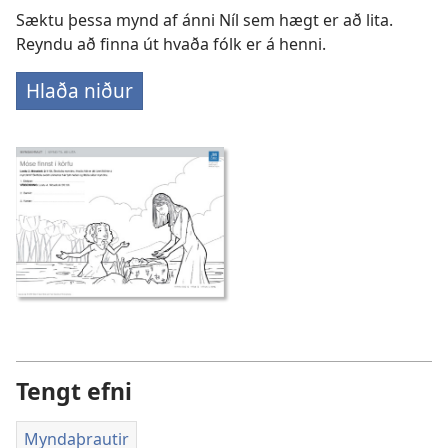
Sæktu þessa mynd af ánni Níl sem hægt er að lita.
Reyndu að finna út hvaða fólk er á henni.
Hlaða niður
Tengt efni
Myndaþrautir