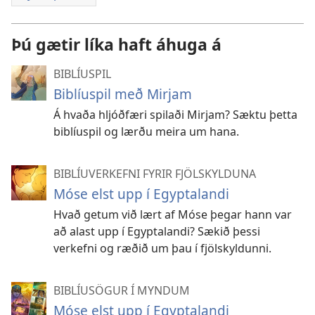
Þú gætir líka haft áhuga á
BIBLÍUSPIL
Biblíuspil með Mirjam
Á hvaða hljóðfæri spilaði Mirjam? Sæktu þetta
biblíuspil og lærðu meira um hana.
BIBLÍUVERKEFNI FYRIR FJÖLSKYLDUNA
Móse elst upp í Egyptalandi
Hvað getum við lært af Móse þegar hann var
að alast upp í Egyptalandi? Sækið þessi
verkefni og ræðið um þau í fjölskyldunni.
BIBLÍUSÖGUR Í MYNDUM
Móse elst upp í Egyptalandi