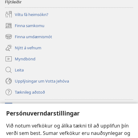
Flýtileiðir
Viltu fá heimsókn?
Finna samkomu
(opnast
í
Finna umdæmismót
(opnast
nýjum
í
glugga)
Nýtt á vefnum
nýjum
glugga)
Myndbönd
Leita
Upplýsingar um Votta Jehóva
Tæknileg aðstoð
Framlög
(opnast
Persónuverndarstillingar
í
nýjum
VEFBÓKASAFN Varðturnsins
Við notum vefkökur og álíka tækni til að upplifun þín
(opnast
glugga)
verði sem best. Sumar vefkökur eru nauðsynlegar og
í
®