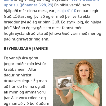
upprisu
. (
Jóhannes 5:28, 29
) En biblíuversið, sem
hjálpaði mér einna mest, var
Jesaja 41:10
en þar segir
Guð: „Óttast eigi því að ég er með þér, vertu ekki
hræddur því að ég er þinn Guð. Ég styrki þig, ég hjálpa
þér.“ Meðan ég syrgði sem mest fannst mér
hughreystandi að vita að Jehóva Guð væri með mér og
það hughreystir mig enn.
REYNSLUSAGA JEANNIE
Ég var sjö ára gömul
þegar móðir mín lést úr
krabbameini. Allur
dagurinn virtist
óraunverulegur. Ég man
að hún dó heima og að
afi minn og amma voru
þar. Allir voru rólegir og
ég man að við borðuðum