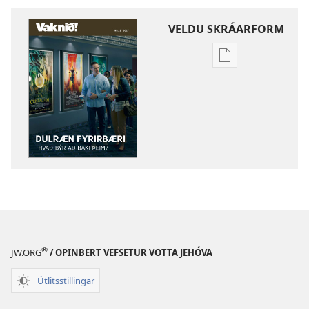
VELDU SKRÁARFORM
Möguleikar
til
að
sækja
rit
VAKNIÐ!
Dulræn
fyrirbæri
–
hvað
býr
að
®
JW.ORG
/ OPINBERT VEFSETUR VOTTA JEHÓVA
baki
þeim?
Útlitsstillingar