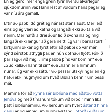
En ég gerði mér enga grein fyrir hversu alvarlegur
sjúkdómurinn var. Hann lést af völdum hans þegar ég
var níu ára gamall.
Eftir að pabbi dó grét ég nánast stanslaust. Mér leið
eins og ég væri að kafna og langaði ekki að tala við
neinn. Mér hafði aldrei áður liðið svona illa og mig
langaði ekki lengur að gera neitt. Ég var í barnastarfi í
kirkjunni okkar og fyrst eftir að
pabbi dó var mér
sýnd sérstök athygli þar, en hún dofnaði fljótt. Fólkið
þar sagði við mig: „Tími pabba þíns var kominn“ eða
„Guð kallaði hann til sín“ eða „hann er á himnum
núna“. Ég var ekki sáttur við þessar útskýringar en ég
hafði ekki hugmynd um hvað Biblían kennir um þessi
mál.
Mamma fór að
kynna sér Biblíuna með aðstoð votta
Jehóva
og með tímanum tókum við bróðir minn líka
þátt í biblíunáminu. Við lærðum um hvert
ástand hinna
dánu
er og einnig um hughreystandi
loforð Guðs um