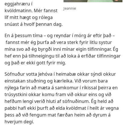
eggjahræru í
Jeannie
kvöldmatinn. Mér fannst
líf mitt hægt og rólega
snúast á hvolf þennan dag.
En á þessum tíma – og reyndar í mörg ár eftir það –
fannst mér ég þurfa að vera sterk fyrir litlu systur
mína svo að ég byrgði inni mínar eigin tilfinningar. Ég
hef enn þá tilhneigingu til að loka á erfiðar tilfinningar
og það er ekki gott fyrir mig.
Söfnuður votta Jehóva í heimabæ okkar sýndi okkur
einstakan stuðning og kærleika. Við vorum bara
nýlega farin að mæta á samkomur í ríkissal þeirra en
trúsystkini okkar komu fram við okkur eins og við
hefðum lengi verið hluti af söfnuðinum. Ég held að
pabbi hafi ekki þurft að elda kvöldmat í heilt ár vegna
þess að við fengum mat færðan heim að dyrum á
hverjum degi.