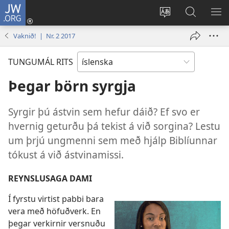
JW.ORG
Innskrá
(opnast
Tungumál
Leit
BI
í
á
VA
Vaknið! | Nr. 2 2017
nýjum
JW.ORG
glugga)
TUNGUMÁL RITS
Þegar börn syrgja
Syrgir þú ástvin sem hefur dáið? Ef svo er
hvernig geturðu þá tekist á við sorgina? Lestu
um þrjú ungmenni sem með hjálp Biblíunnar
tókust á við ástvinamissi.
REYNSLUSAGA DAMI
Í fyrstu virtist pabbi bara
vera með höfuðverk. En
þegar verkirnir versnuðu