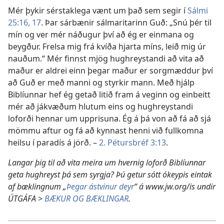
Mér þykir sérstaklega vænt um það sem segir í
Sálmi
25:16, 17
. Þar sárbænir sálmaritarinn Guð: „Snú þér til
mín og ver mér náðugur því að ég er einmana og
beygður. Frelsa mig frá kvíða hjarta míns, leið mig úr
nauðum.“ Mér finnst mjög hughreystandi að vita að
maður er aldrei einn þegar maður er sorgmæddur því
að Guð er með manni og styrkir mann. Með hjálp
Biblíunnar hef ég getað litið fram á veginn og einbeitt
mér að jákvæðum hlutum eins og hughreystandi
loforði hennar um upprisuna. Ég á þá von að fá að sjá
mömmu aftur og fá að kynnast henni við fullkomna
heilsu í paradís á jörð. –
2. Pétursbréf 3:13
.
Langar þig til að vita meira um hvernig loforð Biblíunnar
geta hughreyst þá sem syrgja? Þú getur sótt ókeypis eintak
af bæklingnum „
Þegar ástvinur deyr
“ á www.jw.org/is undir
ÚTGÁFA >
BÆKUR OG BÆKLINGAR
.