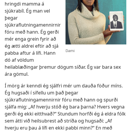
hringdi mamma á
sjúkrabíl. Ég man vel
þegar
sjúkraflutningamennirnir
fóru með hann. Ég gerði
mér enga grein fyrir að
ég ætti aldrei eftir að sjá
Dami
pabba aftur á lífi. Hann
dó af völdum
heilablæðingar þremur dögum síðar. Ég var bara sex
ára gömul.
Í mörg ár kenndi ég sjálfri mér um dauða föður míns.
Ég hugsaði í sífellu um það þegar
sjúkraflutningamennirnir fóru með hann og spurði
sjálfa mig: „Af hverju stóð ég bara þarna? Hvers vegna
gerði ég ekki eitthvað?“ Stundum horfði ég á eldra fólk
sem átti við heilsubrest að stríða og hugsaði: „Af
hverju eru þau á lífi en ekki pabbi minn?“ En með