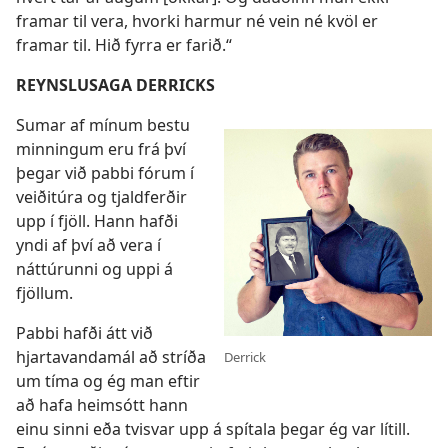
framar til vera, hvorki harmur né vein né kvöl er
framar til. Hið fyrra er farið.“
REYNSLUSAGA DERRICKS
Sumar af mínum bestu
minningum eru frá því
þegar við pabbi fórum í
veiðitúra og tjaldferðir
upp í fjöll. Hann hafði
yndi af því að vera í
náttúrunni og uppi á
fjöllum.
Pabbi hafði átt við
hjartavandamál að stríða
Derrick
um tíma og ég man eftir
að hafa heimsótt hann
einu sinni eða tvisvar upp á spítala þegar ég var lítill.