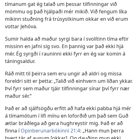
tímanum gat ég talað um þessar tilfinningar við
mömmu og það hjálpaði mér mikið. Við fengum líka
mikinn stuðning frá trúsystkinum okkar en við erum
vottar Jehóva.
Sumir halda að maður syrgi bara í svolítinn tíma eftir
missinn en jafni sig svo. En þannig var það ekki hjá
mér. Ég syrgði í rauninni ekki fyrr en ég var komin á
táningsaldur.
Ráð mitt til þeirra sem eru ungir að aldri og missa
foreldri sitt er þetta: „Talið við einhvern um líðan ykkar.
Því fyrr sem maður tjáir tilfinningar sínar því fyrr nær
maður sér.“
Það er að sjálfsögðu erfitt að hafa ekki pabba hjá mér
á tímamótum í lífi mínu en loforðið um það sem Guð
ætlar bráðlega að gera hughreystir mig. Það er að
finna í
Opinberunarbókinni 21:4
: „Hann mun þerra
hvert tár af augum [okkar]. Og dauðinn mun ekki