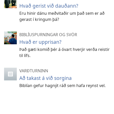
Hvað gerist við dauðann?
Eru hinir dánu meðvitaðir um það sem er að
gerast í kringum þá?
BIBLÍUSPURNINGAR OG SVÖR
Hvað er upprisan?
Það gæti komið þér á óvart hverjir verða reistir
til lífs.
VARÐTURNINN
Að takast á við sorgina
Biblían gefur hagnýt ráð sem hafa reynst vel.