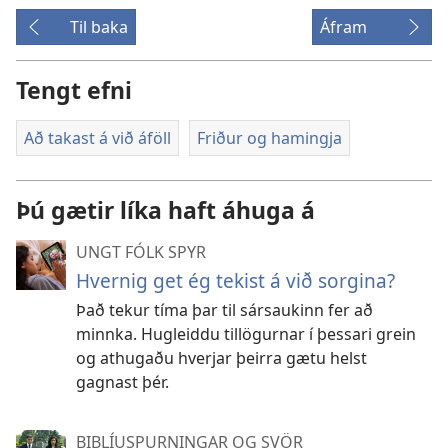
Til baka
Áfram
Tengt efni
Að takast á við áföll
Friður og hamingja
Þú gætir líka haft áhuga á
UNGT FÓLK SPYR
Hvernig get ég tekist á við sorgina?
Það tekur tíma þar til sársaukinn fer að
minnka. Hugleiddu tillögurnar í þessari grein
og athugaðu hverjar þeirra gætu helst
gagnast þér.
BIBLÍUSPURNINGAR OG SVÖR