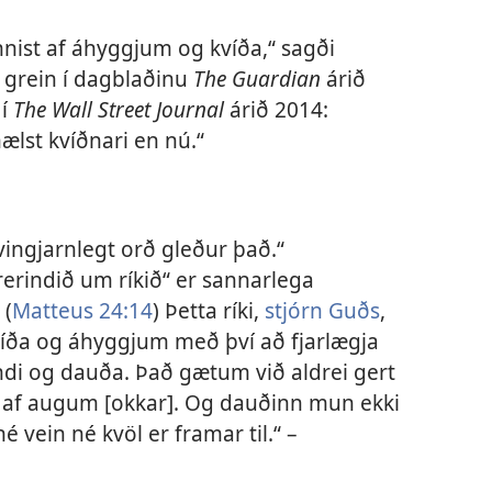
nnist af áhyggjum og kvíða,“ sagði
 grein í dagblaðinu
The Guardian
árið
 í
The Wall Street Journal
árið 2014:
lst kvíðnari en nú.“
 vingjarnlegt orð gleður það.“
erindið um ríkið“ er sannarlega
 (
Matteus 24:14
) Þetta ríki,
stjórn Guðs
,
íða og áhyggjum með því að fjarlægja
ndi og dauða. Það gætum við aldrei gert
r af augum [okkar]. Og dauðinn mun ekki
é vein né kvöl er framar til.“ –