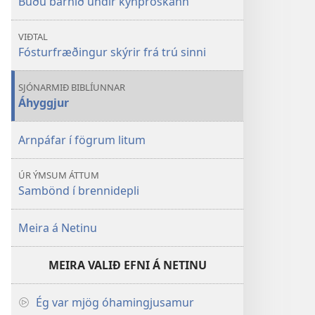
Búðu barnið undir kynþroskann
VIÐTAL
Fósturfræðingur skýrir frá trú sinni
SJÓNARMIÐ BIBLÍUNNAR
Áhyggjur
Arnpáfar í fögrum litum
ÚR ÝMSUM ÁTTUM
Sambönd í brennidepli
Meira á Netinu
MEIRA VALIÐ EFNI Á NETINU
Ég var mjög óhamingjusamur