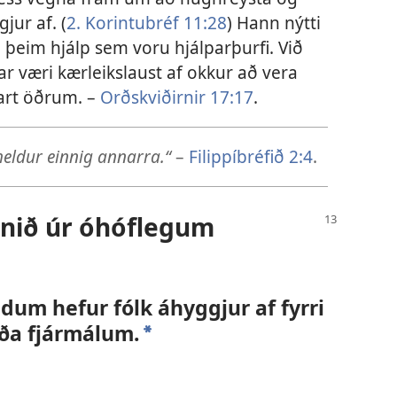
jur af. (
2. Korintubréf 11:28
) Hann nýtti
i þeim hjálp sem voru hjálparþurfi. Við
r væri kærleikslaust af okkur að vera
art öðrum. –
Orðskviðirnir 17:17
.
 heldur einnig annarra.“
–
Filippíbréfið 2:4
.
nnið úr óhóflegum
m hefur fólk áhyggjur af fyrri
ða fjármálum.
a