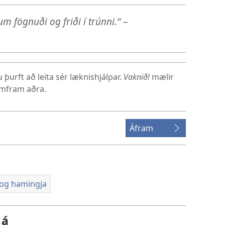
um fögnuði og friði í trúnni.“
–
þurft að leita sér læknishjálpar.
Vaknið!
mælir
umfram aðra.
Áfram
 og hamingja
 á