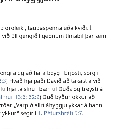
og óróleiki, taugaspenna eða kvíði. Í
ið öll gengið í gegnum tímabil þar sem
ngi á ég að hafa beyg í brjósti, sorg í
3:3
) Hvað hjálpaði Davíð að takast á við
i hjarta sínu í bæn til Guðs og treysti á
álmur 13:6;
62:9
)
Guð býður okkur að
yrðar
. „Varpið allri áhyggju ykkar á hann
ykkur,“ segir í
1. Pétursbréfi 5:7
.