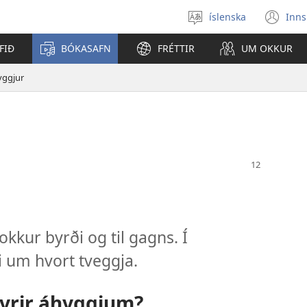
íslenska
Inns
Veldu
(o
tungumál
í
FIÐ
BÓKASAFN
FRÉTTIR
UM OKKUR
ný
gl
yggjur
kkur byrði og til gagns. Í
 um hvort tveggja.
 fyrir áhyggjum?