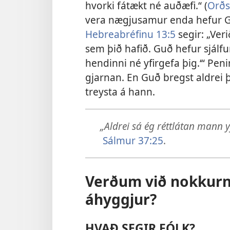
hvorki fátækt né auðæfi.“ (
Orðs
vera nægjusamur enda hefur G
Hebreabréfinu 13:5
segir: „Ver
sem þið hafið. Guð hefur sjálfu
hendinni né yfirgefa þig.‘“ Pe
gjarnan. En Guð bregst aldrei þe
treysta á hann.
„Aldrei sá ég réttlátan mann y
Sálmur 37:25
.
Verðum við nokkurn 
áhyggjur?
HVAÐ SEGIR FÓLK?