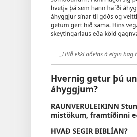
hvetja þá sem hann hafði áhygg
áhyggjur sínar til góðs og veitt
getum gert hið sama. Hins vega
skeytingarlaus eða köld gagnv
„Lítið ekki aðeins á eigin hag
Hvernig getur þú u
áhyggjum?
RAUNVERULEIKINN Stundu
mistökum, framtíðinni e
HVAÐ SEGIR BIBLÍAN?