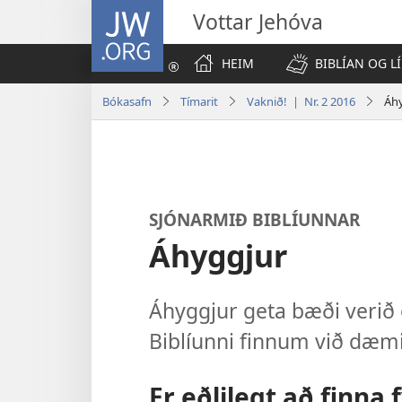
JW.ORG
Vottar Jehóva
HEIM
BIBLÍAN OG LÍ
Bókasafn
Tímarit
Vaknið! | Nr. 2 2016
Áh
SJÓNARMIÐ BIBLÍUNNAR
Áhyggjur
Áhyggjur geta bæði verið o
Biblíunni finnum við dæmi
Er eðlilegt að finna