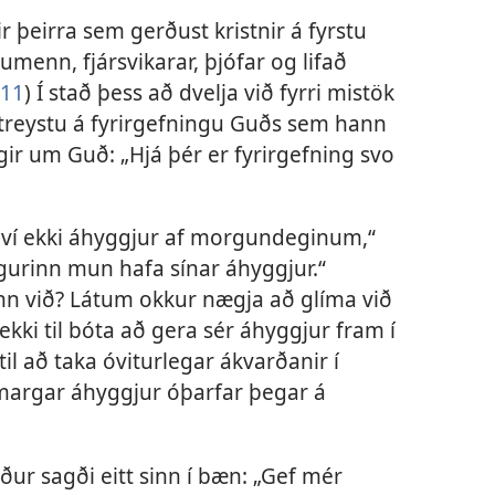
 þeirra sem gerðust kristnir á fyrstu
umenn, fjársvikarar, þjófar og lifað
-11
) Í stað þess að dvelja við fyrri mistök
g treystu á fyrirgefningu Guðs sem hann
ir um Guð: „Hjá þér er fyrirgefning svo
því ekki áhyggjur af morgundeginum,“
gurinn mun hafa sínar áhyggjur.“
ann við? Látum okkur nægja að glíma við
ekki til bóta að gera sér áhyggjur fram í
il að taka óviturlegar ákvarðanir í
t margar áhyggjur óþarfar þegar á
ður sagði eitt sinn í bæn: „Gef mér