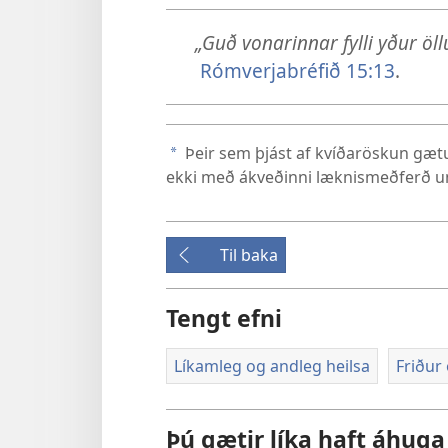
„Guð vonarinnar fylli yður öll
Rómverjabréfið 15:13
.
Þeir sem þjást af kvíðaröskun gætu 
a
ekki með ákveðinni læknismeðferð 
Til baka
Tengt efni
Líkamleg og andleg heilsa
Friður
Þú gætir líka haft áhuga