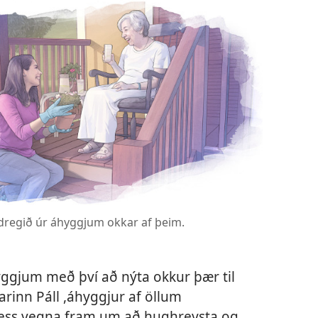
dregið úr áhyggjum okkar af þeim.
yggjum með því að nýta okkur þær til
tarinn Páll ,áhyggjur af öllum
þess vegna fram um að hughreysta og