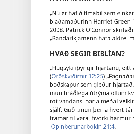
„Nú er hafið tímabil sem einke
blaðamaðurinn Harriet Green í
2008. Patrick O‘Connor skrifaði
„Bandaríkjamenn hafa aldrei mæ
HVAÐ SEGIR BIBLÍAN?
„Hugsýki íþyngir hjartanu, eitt
(
Orðskviðirnir 12:25
) „Fagnaðar
boðskapur sem gleður hjartað.
mun bráðlega útrýma öllum kv
rót vandans, þar á meðal veiki
sjálf. Guð „mun þerra hvert tá
framar til vera, hvorki harmur n
Opinberunarbókin 21:4
.