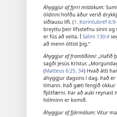
Áhyggjur af fyrri mistökum:
Sumir
öldinni höfðu áður verið drykkj
siðlausu lífi. (
1. Korintubréf 6:9
breyttu þeir lífsstefnu sinni o
er fús að veita. Í
Sálmi 130:4
seg
að menn óttist þig.“
Áhyggjur af framtíðinni:
„Hafið 
sagði Jesús Kristur. „Morgunda
(
Matteus 6:25,
34
) Hvað átti h
áhyggjur dagsins í dag. Það er 
tímann. Það gæti fengið okkur t
fljótfærni. Þar að auki reynas
hólminn er komið.
Áhyggjur af fjármálum
:
Vitur ma