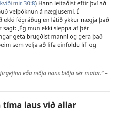
kviðirnir 30:8
) Hann leitaðist eftir því að
uð velþóknun á nægjusemi. Í
ið ekki fégráðug en látið ykkur nægja það
r sagt: ,Ég mun ekki sleppa af þér
ningar geta brugðist manni og gera það
im sem velja að lifa einföldu lífi og
firgefinn eða niðja hans biðja sér matar.“
–
tíma laus við allar