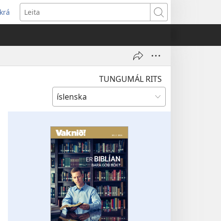
krá
pnast
Leita
jum
ugga)
TUNGUMÁL RITS