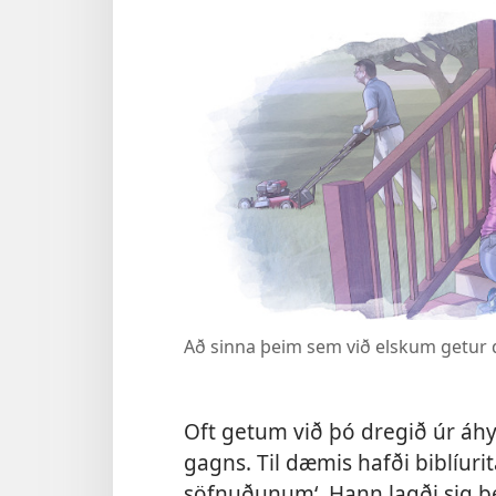
Að sinna þeim sem við elskum getur 
Oft getum við þó dregið úr áh
gagns. Til dæmis hafði biblíuri
söfnuðunum‘. Hann lagði sig 