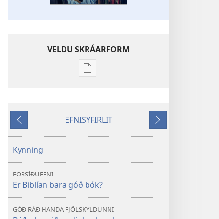
VELDU SKRÁARFORM
Möguleikar
til
að
sækja
EFNISYFIRLIT
rit
Til
Áfram
VAKNIÐ!
baka
Er
Kynning
Biblían
bara
FORSÍÐUEFNI
góð
Er Biblían bara góð bók?
bók?
GÓÐ RÁÐ HANDA FJÖLSKYLDUNNI