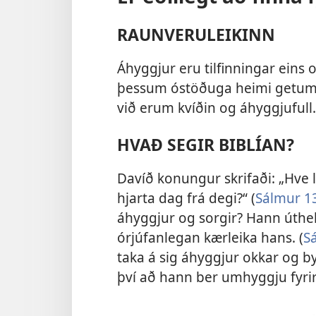
RAUNVERULEIKINN
Áhyggjur eru tilfinningar eins 
þessum óstöðuga heimi getum v
við erum kvíðin og áhyggjufull.
HVAÐ SEGIR BIBLÍAN?
Davíð konungur skrifaði: „Hve le
hjarta dag frá degi?“ (
Sálmur 1
áhyggjur og sorgir? Hann úthellt
órjúfanlegan kærleika hans. (
S
taka á sig áhyggjur okkar og b
því að hann ber umhyggju fyrir 