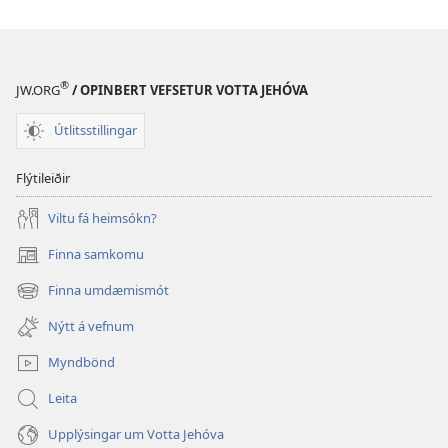
að
treysta
fréttunum?
®
JW.ORG
/ OPINBERT VEFSETUR VOTTA JEHÓVA
Útlitsstillingar
Flýtileiðir
Viltu fá heimsókn?
Finna samkomu
(opnast
í
Finna umdæmismót
(opnast
nýjum
í
glugga)
Nýtt á vefnum
nýjum
glugga)
Myndbönd
Leita
Upplýsingar um Votta Jehóva