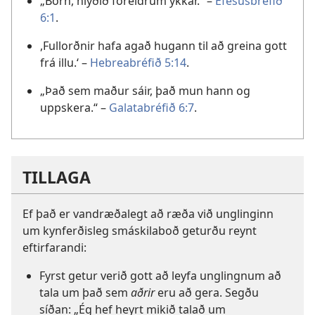
„Börn, hlýðið foreldrum ykkar.“ –
Efesusbréfið
6:1
.
,Fullorðnir hafa agað hugann til að greina gott
frá illu.‘ –
Hebreabréfið 5:14
.
„Það sem maður sáir, það mun hann og
uppskera.“ –
Galatabréfið 6:7
.
TILLAGA
Ef það er vandræðalegt að ræða við unglinginn
um kynferðisleg smáskilaboð geturðu reynt
eftirfarandi:
Fyrst getur verið gott að leyfa unglingnum að
tala um það sem
aðrir
eru að gera. Segðu
síðan: „Ég hef heyrt mikið talað um