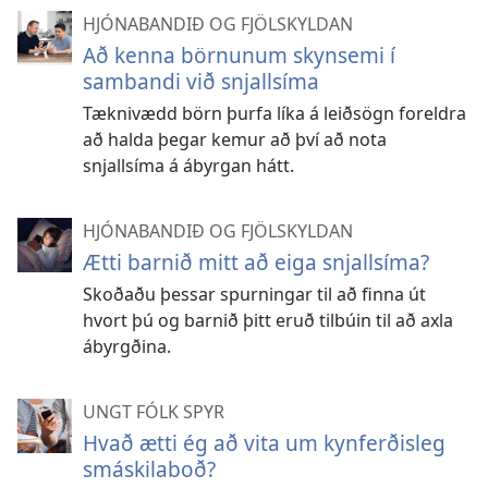
HJÓNABANDIÐ OG FJÖLSKYLDAN
Að kenna börnunum skynsemi í
sambandi við snjallsíma
Tæknivædd börn þurfa líka á leiðsögn foreldra
að halda þegar kemur að því að nota
snjallsíma á ábyrgan hátt.
HJÓNABANDIÐ OG FJÖLSKYLDAN
Ætti barnið mitt að eiga snjallsíma?
Skoðaðu þessar spurningar til að finna út
hvort þú og barnið þitt eruð tilbúin til að axla
ábyrgðina.
UNGT FÓLK SPYR
Hvað ætti ég að vita um kynferðisleg
smáskilaboð?