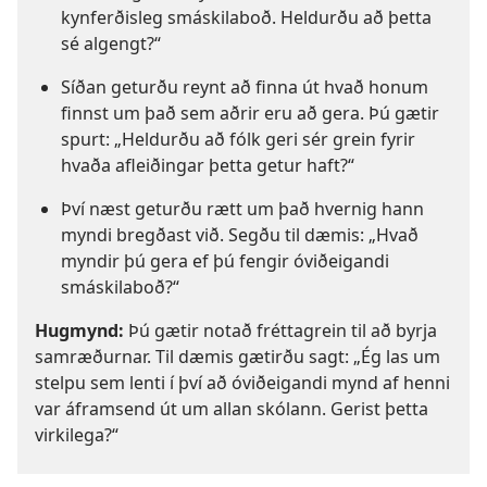
kynferðisleg smáskilaboð. Heldurðu að þetta
sé algengt?“
Síðan geturðu reynt að finna út hvað honum
finnst um það sem aðrir eru að gera. Þú gætir
spurt: „Heldurðu að fólk geri sér grein fyrir
hvaða afleiðingar þetta getur haft?“
Því næst geturðu rætt um það hvernig hann
myndi bregðast við. Segðu til dæmis: „Hvað
myndir þú gera ef þú fengir óviðeigandi
smáskilaboð?“
Hugmynd:
Þú gætir notað fréttagrein til að byrja
samræðurnar. Til dæmis gætirðu sagt: „Ég las um
stelpu sem lenti í því að óviðeigandi mynd af henni
var áframsend út um allan skólann. Gerist þetta
virkilega?“