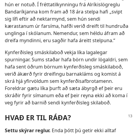
hún er notuð. Í fréttatilkynningu frá Alríkislögreglu
Bandaríkjanna kom fram að 18 ára stelpa hafi „svipt
sig lífi eftir að nektarmynd, sem hún sendi
kærastanum úr farsíma, hafði verið dreift til hundruða
unglinga í skólanum. Nemendur, sem héldu áfram að
dreifa myndinni, eru sagðir hafa áreitt stelpuna.“
Kynferðisleg smáskilaboð vekja líka lagalegar
spurningar. Sums staðar hafa börn undir lögaldri, sem
hafa sent öðrum börnum kynferðisleg smáskilaboð,
verið ákærð fyrir dreifingu barnakláms og komist á
skrá hjá yfirvöldum sem kynferðisafbrotamenn.
Foreldrar gætu líka þurft að sæta ábyrgð ef þeir eru
skráðir fyrir símanum eða ef þeir reyna ekki að koma í
veg fyrir að barnið sendi kynferðisleg skilaboð.
HVAÐ ER TIL RÁÐA?
Settu skýrar reglur.
Enda þótt þú getir ekki alltaf