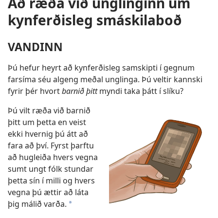
Að ræða við unglinginn um
kynferðisleg smáskilaboð
VANDINN
Þú hefur heyrt að kynferðisleg samskipti í gegnum
farsíma séu algeng meðal unglinga. Þú veltir kannski
fyrir þér hvort
barnið þitt
myndi taka þátt í slíku?
Þú vilt ræða við barnið
þitt um þetta en veist
ekki hvernig þú átt að
fara að því. Fyrst þarftu
að hugleiða hvers vegna
sumt ungt fólk stundar
þetta sín í milli og hvers
vegna þú ættir að láta
þig málið varða.
*