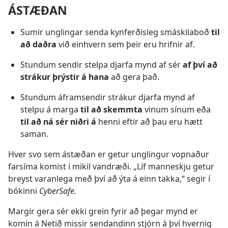
ÁSTÆÐAN
Sumir unglingar senda kynferðisleg smáskilaboð
til
að daðra
við einhvern sem þeir eru hrifnir af.
Stundum sendir stelpa djarfa mynd af sér
af því að
strákur þrýstir á hana
að gera það.
Stundum áframsendir strákur djarfa mynd af
stelpu á marga
til að skemmta
vinum sínum eða
til að ná sér niðri á
henni eftir að þau eru hætt
saman.
Hver svo sem ástæðan er getur unglingur vopnaður
farsíma komist í mikil vandræði. „Líf manneskju getur
breyst varanlega með því að ýta á einn takka,“ segir í
bókinni
CyberSafe.
Margir gera sér ekki grein fyrir að þegar mynd er
komin á Netið missir sendandinn stjórn á því hvernig