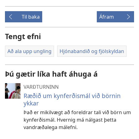
Til baka
Áfram
Tengt efni
Að ala upp ungling
Hjónabandið og fjölskyldan
Þú gætir líka haft áhuga á
VARÐTURNINN
Ræðið um kynferðismál við börnin
ykkar
Það er mikilvægt að foreldrar tali við börn um
kynferðismál. Hvernig má nálgast þetta
vandræðalega málefni.