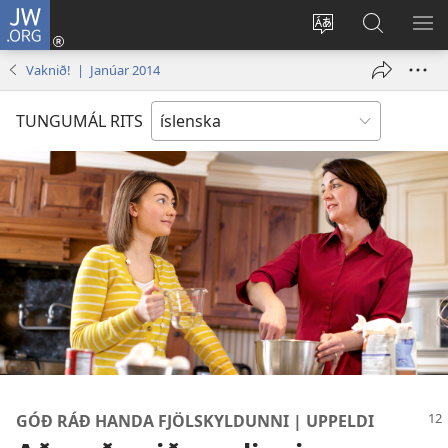
JW.ORG
Innskrá
(opnast
Tungumál
Leit
BI
í
á
VA
Vaknið! | Janúar 2014
nýjum
JW.ORG
glugga)
TUNGUMÁL RITS
GÓÐ RÁÐ HANDA FJÖLSKYLDUNNI | UPPELDI