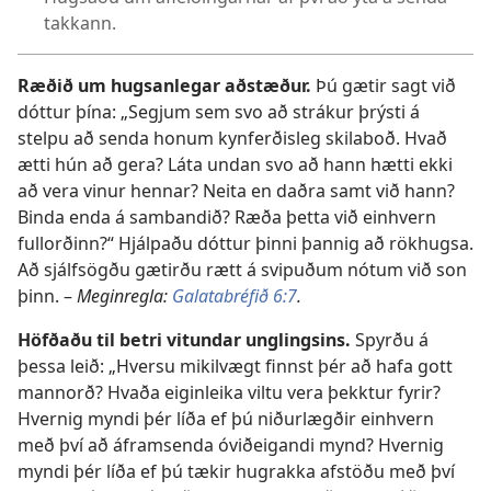
takkann.
Ræðið um hugsanlegar aðstæður.
Þú gætir sagt við
dóttur þína: „Segjum sem svo að strákur þrýsti á
stelpu að senda honum kynferðisleg skilaboð. Hvað
ætti hún að gera? Láta undan svo að hann hætti ekki
að vera vinur hennar? Neita en daðra samt við hann?
Binda enda á sambandið? Ræða þetta við einhvern
fullorðinn?“ Hjálpaðu dóttur þinni þannig að rökhugsa.
Að sjálfsögðu gætirðu rætt á svipuðum nótum við son
þinn. –
Meginregla:
Galatabréfið 6:7
.
Höfðaðu til betri vitundar unglingsins.
Spyrðu á
þessa leið: „Hversu mikilvægt finnst þér að hafa gott
mannorð? Hvaða eiginleika viltu vera þekktur fyrir?
Hvernig myndi þér líða ef þú niðurlægðir einhvern
með því að áframsenda óviðeigandi mynd? Hvernig
myndi þér líða ef þú tækir hugrakka afstöðu með því