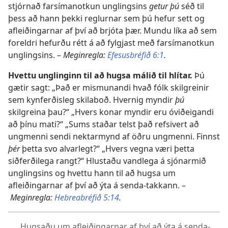
stjórnað farsímanotkun unglingsins
getur þú
séð til
þess að hann þekki reglurnar sem þú hefur sett og
afleiðingarnar af því að brjóta þær. Mundu líka að sem
foreldri hefurðu rétt á að fylgjast með farsímanotkun
unglingsins. –
Meginregla:
Efesusbréfið 6:1
.
Hvettu unglinginn til að hugsa málið til hlítar.
Þú
gætir sagt: „Það er mismunandi hvað fólk skilgreinir
sem kynferðisleg skilaboð. Hvernig myndir
þú
skilgreina þau?“ „Hvers konar myndir eru óviðeigandi
að þínu mati?“ „Sums staðar telst það refsivert að
ungmenni sendi nektarmynd af öðru ungmenni. Finnst
þér
þetta svo alvarlegt?“ „Hvers vegna væri þetta
siðferðilega rangt?“ Hlustaðu vandlega á sjónarmið
unglingsins og hvettu hann til að hugsa um
afleiðingarnar af því að ýta á senda-takkann. –
Meginregla:
Hebreabréfið 5:14
.
Hugsaðu um afleiðingarnar af því að ýta á senda-