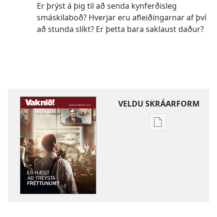
Er þrýst á þig til að senda kynferðisleg
smáskilaboð? Hverjar eru afleiðingarnar af því
að stunda slíkt? Er þetta bara saklaust daður?
VELDU SKRÁARFORM
Möguleikar
til
að
sækja
rit
VAKNIÐ!
Er
hægt