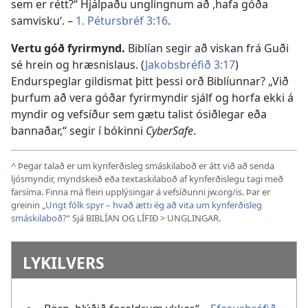
sem er rétt?“ Hjálpaðu unglingnum að ,hafa góða
samvisku‘. –
1. Pétursbréf 3:16
.
Vertu góð fyrirmynd.
Biblían segir að viskan frá Guði
sé hrein og hræsnislaus. (
Jakobsbréfið 3:17
)
Endurspeglar gildismat þitt þessi orð Biblíunnar? „Við
þurfum að vera góðar fyrirmyndir sjálf og horfa ekki á
myndir og vefsíður sem gætu talist ósiðlegar eða
bannaðar,“ segir í bókinni
CyberSafe
.
^
Þegar talað er um kynferðisleg smáskilaboð er átt við að senda
ljósmyndir, myndskeið eða textaskilaboð af kynferðislegu tagi með
farsíma. Finna má fleiri upplýsingar á vefsíðunni jw.org/is. Þar er
greinin
„Ungt fólk spyr – hvað ætti ég að vita um kynferðisleg
smáskilaboð?“
Sjá BIBLÍAN OG LÍFIÐ > UNGLINGAR.
LYKILVERS