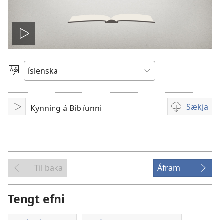
Spila
myndband
Veldu
tungumál
Sækja
Kynning á Biblíunni
Spila
Möguleikar
til
að
sækja
myndband
Til baka
Áfram
Tengt efni