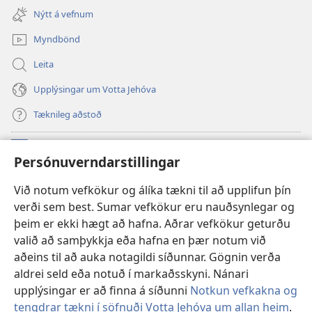
í
glugga)
Nýtt á vefnum
nýjum
glugga)
Myndbönd
Leita
Upplýsingar um Votta Jehóva
Tæknileg aðstoð
Framlög
(opnast
Persónuverndarstillingar
í
nýjum
VEFBÓKASAFN Varðturnsins
Við notum vefkökur og álíka tækni til að upplifun þín
(opnast
glugga)
verði sem best. Sumar vefkökur eru nauðsynlegar og
í
®
JW Hub
nýjum
þeim er ekki hægt að hafna. Aðrar vefkökur geturðu
(opnast
glugga)
valið að samþykkja eða hafna en þær notum við
í
JW Library
-appið
nýjum
aðeins til að auka notagildi síðunnar. Gögnin verða
glugga)
aldrei seld eða notuð í markaðsskyni. Nánari
upplýsingar er að finna á síðunni
Notkun vefkakna og
tengdrar tækni í söfnuði Votta Jehóva um allan heim
.