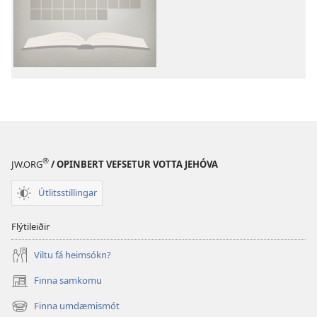
að
sækja
myndband
Kynning
á
bókum
Biblíunnar
–
myndskeið
®
JW.ORG
/ OPINBERT VEFSETUR VOTTA JEHÓVA
Útlitsstillingar
Flýtileiðir
Viltu fá heimsókn?
Finna samkomu
(opnast
í
Finna umdæmismót
(opnast
nýjum