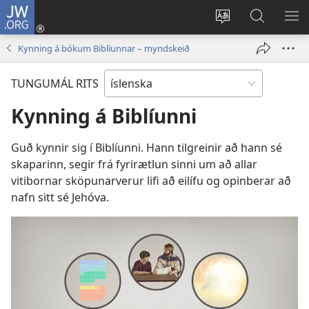
JW.ORG
Innskrá
(opnast
Tungumál
Leit
BI
í
á
VA
Kynning á bókum Biblíunnar – myndskeið
nýjum
JW.ORG
glugga)
TUNGUMÁL RITS
Kynning á Biblíunni
Guð kynnir sig í Biblíunni. Hann tilgreinir að hann sé
skaparinn, segir frá fyrirætlun sinni um að allar
vitibornar sköpunarverur lifi að eilífu og opinberar að
nafn sitt sé Jehóva.