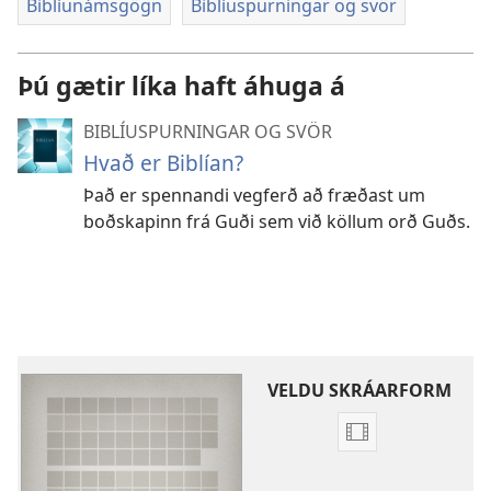
Biblíunámsgögn
Biblíuspurningar og svör
Þú gætir líka haft áhuga á
BIBLÍUSPURNINGAR OG SVÖR
Hvað er Biblían?
Það er spennandi vegferð að fræðast um
boðskapinn frá Guði sem við köllum orð Guðs.
VELDU SKRÁARFORM
Möguleikar
til