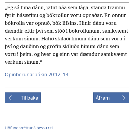
„Ég sá hina dánu, jafnt háa sem lága, standa frammi
fyrir hásætinu og bókrollur voru opnaðar. En önnur
bókrolla var opnuð, bók lífsins. Hinir dánu voru
dæmdir eftir því sem stóð í bókrollunum, samkvæmt
verkum sínum. Hafið skilaði hinum dánu sem voru í
því og dauðinn og gröfin skiluðu hinum dánu sem
voru í þeim, og hver og einn var dæmdur samkvæmt
verkum sínum.“
Opinberunarbókin 20:12, 13
Til baka
Áfram
Höfundarréttur á þessu riti