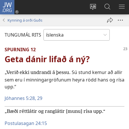
JW.ORG
Innskrá
(opnast
Tungumál
Leit
BI
í
á
VA
Kynning á orði Guðs
nýjum
JW.ORG
glugga)
TUNGUMÁL RITS
SPURNING 12
Geta dánir lifað á ný?
Sú stund kemur að allir
„Verið ekki undrandi á þessu.
sem eru í minningargröfunum heyra rödd hans og rísa
upp.“
Jóhannes 5:28, 29
„Bæði réttlátir og ranglátir [munu] rísa upp.“
Postulasagan 24:15