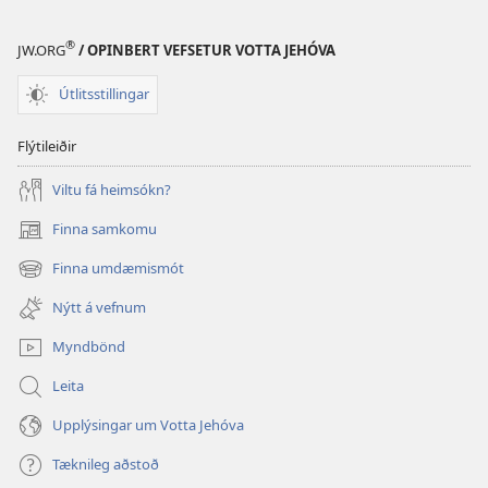
®
JW.ORG
/ OPINBERT VEFSETUR VOTTA JEHÓVA
Útlitsstillingar
Flýtileiðir
Viltu fá heimsókn?
Finna samkomu
(opnast
í
Finna umdæmismót
(opnast
nýjum
í
glugga)
Nýtt á vefnum
nýjum
glugga)
Myndbönd
Leita
Upplýsingar um Votta Jehóva
Tæknileg aðstoð