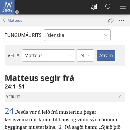
JW.ORG
Innskrá
(opnast
Tungumál
Leit
BI
í
á
VA
Matteus
nýjum
JW.ORG
glugga)
TUNGUMÁL RITS
Kafla
VELJA
Biblíubók
Matteus segir frá
24:1–51
YFIRLIT
24
Jesús var á leið frá musterinu þegar
lærisveinarnir komu til hans og vildu sýna honum
2
byggingar musterisins.
Þá sagði hann: „Sjáið þið