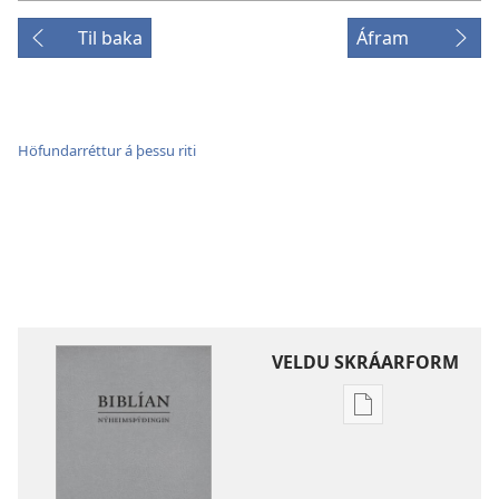
Til baka
Áfram
Höfundarréttur á þessu riti
VELDU SKRÁARFORM
Möguleikar
til
að
sækja