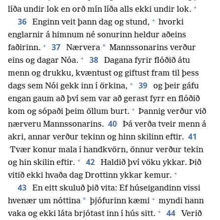
+
líða undir lok en orð mín líða alls ekki undir lok.
+
36
Enginn veit þann dag og stund,
hvorki
englarnir á himnum né sonurinn heldur aðeins
+
37
*
faðirinn.
Nærvera
Mannssonarins verður
+
38
eins og dagar Nóa.
Dagana fyrir flóðið átu
menn og drukku, kvæntust og giftust fram til þess
+
39
dags sem Nói gekk inn í örkina,
og þeir gáfu
engan gaum að því sem var að gerast fyrr en flóðið
+
kom og sópaði þeim öllum burt.
Þannig verður við
40
nærveru Mannssonarins.
Þá verða tveir menn á
41
akri, annar verður tekinn og hinn skilinn eftir.
Tvær konur mala í handkvörn, önnur verður tekin
+
42
og hin skilin eftir.
Haldið því vöku ykkar. Þið
+
vitið ekki hvaða dag Drottinn ykkar kemur.
43
En eitt skuluð þið vita: Ef húseigandinn vissi
+
*
hvenær um nóttina
þjófurinn kæmi
myndi hann
+
44
vaka og ekki láta brjótast inn í hús sitt.
Verið