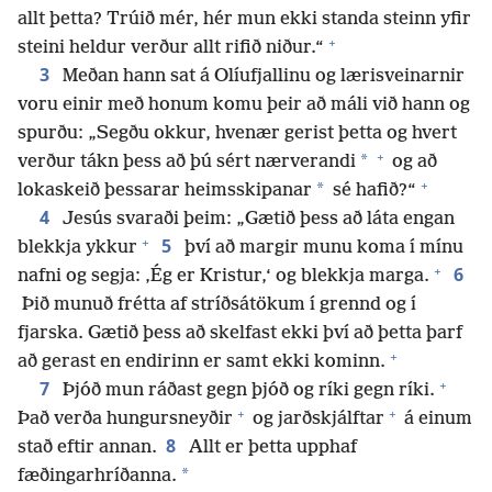
allt þetta? Trúið mér, hér mun ekki standa steinn yfir
+
steini heldur verður allt rifið niður.“
3
Meðan hann sat á Olíufjallinu og lærisveinarnir
voru einir með honum komu þeir að máli við hann og
spurðu: „Segðu okkur, hvenær gerist þetta og hvert
+
*
verður tákn þess að þú sért nærverandi
og að
+
*
lokaskeið þessarar heimsskipanar
sé hafið?“
4
Jesús svaraði þeim: „Gætið þess að láta engan
+
5
blekkja ykkur
því að margir munu koma í mínu
+
6
nafni og segja: ‚Ég er Kristur,‘ og blekkja marga.
Þið munuð frétta af stríðsátökum í grennd og í
fjarska. Gætið þess að skelfast ekki því að þetta þarf
+
að gerast en endirinn er samt ekki kominn.
+
7
Þjóð mun ráðast gegn þjóð og ríki gegn ríki.
+
+
Það verða hungursneyðir
og jarðskjálftar
á einum
8
stað eftir annan.
Allt er þetta upphaf
*
fæðingarhríðanna.