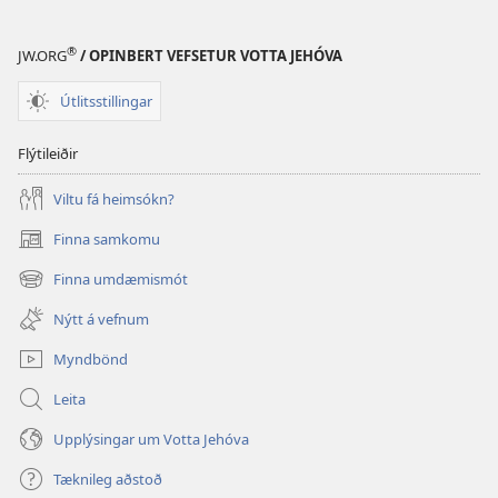
®
JW.ORG
/ OPINBERT VEFSETUR VOTTA JEHÓVA
Útlitsstillingar
Flýtileiðir
Viltu fá heimsókn?
Finna samkomu
(opnast
í
Finna umdæmismót
(opnast
nýjum
í
glugga)
Nýtt á vefnum
nýjum
glugga)
Myndbönd
Leita
Upplýsingar um Votta Jehóva
Tæknileg aðstoð