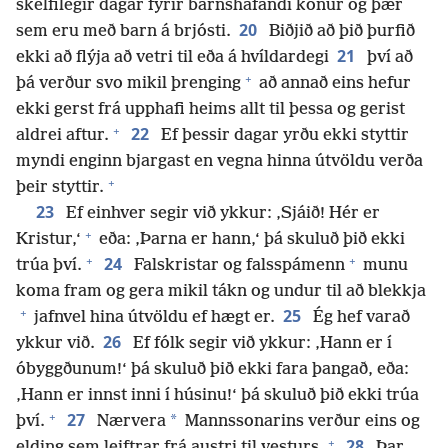
skelfilegir dagar fyrir barnshafandi konur og þær
20
sem eru með barn á brjósti.
Biðjið að þið þurfið
21
ekki að flýja að vetri til eða á hvíldardegi
því að
+
þá verður svo mikil þrenging
að annað eins hefur
ekki gerst frá upphafi heims allt til þessa og gerist
+
22
aldrei aftur.
Ef þessir dagar yrðu ekki styttir
myndi enginn bjargast en vegna hinna útvöldu verða
+
þeir styttir.
23
Ef einhver segir við ykkur: ‚Sjáið! Hér er
+
Kristur,‘
eða: ‚Þarna er hann,‘ þá skuluð þið ekki
+
+
24
trúa því.
Falskristar og falsspámenn
munu
koma fram og gera mikil tákn og undur til að blekkja
+
25
jafnvel hina útvöldu ef hægt er.
Ég hef varað
26
ykkur við.
Ef fólk segir við ykkur: ‚Hann er í
óbyggðunum!‘ þá skuluð þið ekki fara þangað, eða:
‚Hann er innst inni í húsinu!‘ þá skuluð þið ekki trúa
+
27
*
því.
Nærvera
Mannssonarins verður eins og
+
28
elding sem leiftrar frá austri til vesturs.
Þar