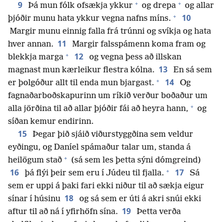
+
+
9
Þá mun fólk ofsækja ykkur
og drepa
og allar
+
10
þjóðir munu hata ykkur vegna nafns míns.
Margir munu einnig falla frá trúnni og svíkja og hata
11
hver annan.
Margir falsspámenn koma fram og
+
12
blekkja marga
og vegna þess að illskan
13
magnast mun kærleikur flestra kólna.
En sá sem
+
14
er þolgóður allt til enda mun bjargast.
Og
fagnaðarboðskapurinn um ríkið verður boðaður um
+
alla jörðina til að allar þjóðir fái að heyra hann,
og
síðan kemur endirinn.
15
Þegar þið sjáið viðurstyggðina sem veldur
eyðingu, og Daníel spámaður talar um, standa á
+
heilögum stað
(sá sem les þetta sýni dómgreind)
+
16
17
þá flýi þeir sem eru í Júdeu til fjalla.
Sá
sem er uppi á þaki fari ekki niður til að sækja eigur
18
sínar í húsinu
og sá sem er úti á akri snúi ekki
19
aftur til að ná í yfirhöfn sína.
Þetta verða