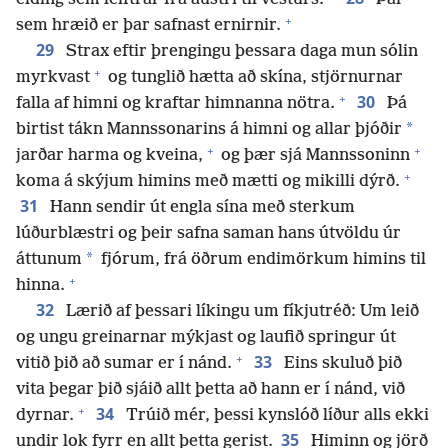
+
sem hræið er þar safnast ernirnir.
29
Strax eftir þrengingu þessara daga mun sólin
+
myrkvast
og tunglið hætta að skína, stjörnurnar
+
30
falla af himni og kraftar himnanna nötra.
Þá
*
birtist tákn Mannssonarins á himni og allar þjóðir
+
+
jarðar harma og kveina,
og þær sjá Mannssoninn
+
koma á skýjum himins með mætti og mikilli dýrð.
31
Hann sendir út engla sína með sterkum
lúðurblæstri og þeir safna saman hans útvöldu úr
*
áttunum
fjórum, frá öðrum endimörkum himins til
+
hinna.
32
Lærið af þessari líkingu um fíkjutréð: Um leið
og ungu greinarnar mýkjast og laufið springur út
+
33
vitið þið að sumar er í nánd.
Eins skuluð þið
vita þegar þið sjáið allt þetta að hann er í nánd, við
+
34
dyrnar.
Trúið mér, þessi kynslóð líður alls ekki
35
undir lok fyrr en allt þetta gerist.
Himinn og jörð