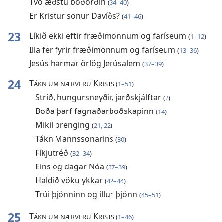
Tvö æðstu boðorðin
(
34–40
)
Er Kristur sonur Davíðs?
(
41–46
)
23
Líkið ekki eftir fræðimönnum og faríseum
(
1–12
)
Illa fer fyrir fræðimönnum og faríseum
(
13–36
)
Jesús harmar örlög Jerúsalem
(
37–39
)
24
T
K
ÁKN UM NÆRVERU
RISTS (
1–51
)
Stríð, hungursneyðir, jarðskjálftar
(
7
)
Boða þarf fagnaðarboðskapinn
(
14
)
Mikil þrenging
(
21, 22
)
Tákn Mannssonarins
(
30
)
Fíkjutréð
(
32–34
)
Eins og dagar Nóa
(
37–39
)
Haldið vöku ykkar
(
42–44
)
Trúi þjónninn og illur þjónn
(
45–51
)
25
T
K
ÁKN UM NÆRVERU
RISTS (
1–46
)