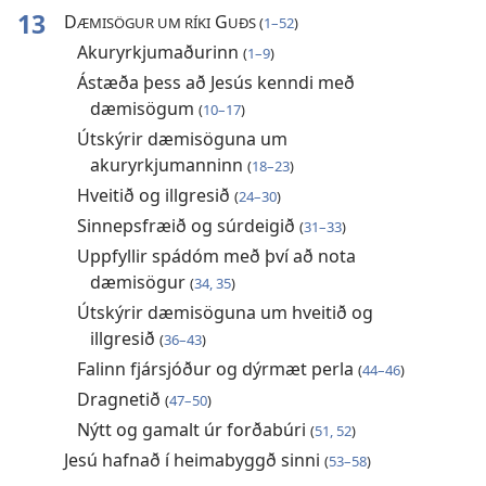
13
D
G
ÆMISÖGUR UM RÍKI
UÐS (
1–52
)
Akuryrkjumaðurinn
(
1–9
)
Ástæða þess að Jesús kenndi með
dæmisögum
(
10–17
)
Útskýrir dæmisöguna um
akuryrkjumanninn
(
18–23
)
Hveitið og illgresið
(
24–30
)
Sinnepsfræið og súrdeigið
(
31–33
)
Uppfyllir spádóm með því að nota
dæmisögur
(
34, 35
)
Útskýrir dæmisöguna um hveitið og
illgresið
(
36–43
)
Falinn fjársjóður og dýrmæt perla
(
44–46
)
Dragnetið
(
47–50
)
Nýtt og gamalt úr forðabúri
(
51, 52
)
Jesú hafnað í heimabyggð sinni
(
53–58
)