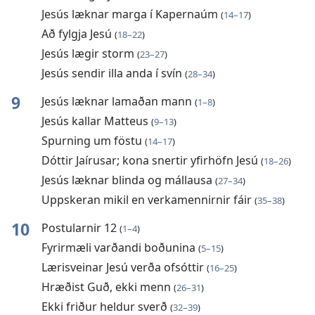
Jesús læknar marga í Kapernaúm
(
14–17
)
Að fylgja Jesú
(
18–22
)
Jesús lægir storm
(
23–27
)
Jesús sendir illa anda í svín
(
28–34
)
9
Jesús læknar lamaðan mann
(
1–8
)
Jesús kallar Matteus
(
9–13
)
Spurning um föstu
(
14–17
)
Dóttir Jaírusar; kona snertir yfirhöfn Jesú
(
18–26
)
Jesús læknar blinda og mállausa
(
27–34
)
Uppskeran mikil en verkamennirnir fáir
(
35–38
)
10
Postularnir 12
(
1–4
)
Fyrirmæli varðandi boðunina
(
5–15
)
Lærisveinar Jesú verða ofsóttir
(
16–25
)
Hræðist Guð, ekki menn
(
26–31
)
Ekki friður heldur sverð
(
32–39
)