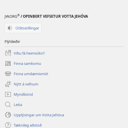
®
JW.ORG
/ OPINBERT VEFSETUR VOTTA JEHÓVA
Útlitsstillingar
Flýtileiðir
Viltu fá heimsókn?
Finna samkomu
(opnast
í
Finna umdæmismót
(opnast
nýjum
í
glugga)
Nýtt á vefnum
nýjum
glugga)
Myndbönd
Leita
Upplýsingar um Votta Jehóva
Tæknileg aðstoð