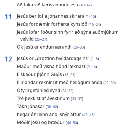
Að taka við lærisveinum Jesú
(
40–42
)
11
Jesús ber lof á Jóhannes skírara
(
1–15
)
Jesús fordæmir forherta kynslóð
(
16–24
)
Jesús lofar föður sinn fyrir að sýna auðmjúkum
velvild
(
25–27
)
Ok Jesú er endurnærandi
(
28–30
)
12
Jesús er „drottinn hvíldardagsins“
(
1–8
)
Maður með visna hönd læknast
(
9–14
)
Elskaður þjónn Guðs
(
15–21
)
Illir andar reknir út með heilögum anda
(
22–30
)
Ófyrirgefanleg synd
(
31, 32
)
Tré þekkist af ávextinum
(
33–37
)
Tákn Jónasar
(
38–42
)
Þegar óhreinn andi snýr aftur
(
43–45
)
Móðir Jesú og bræður
(
46–50
)