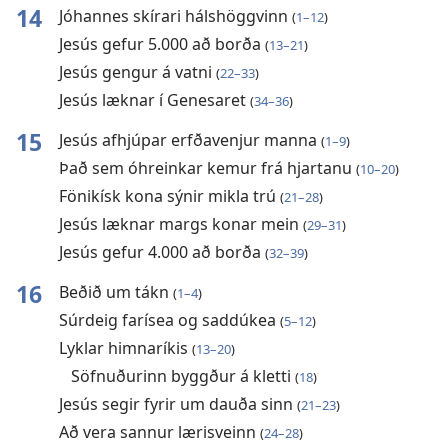
14
Jóhannes skírari hálshöggvinn
(
1–12
)
Jesús gefur 5.000 að borða
(
13–21
)
Jesús gengur á vatni
(
22–33
)
Jesús læknar í Genesaret
(
34–36
)
15
Jesús afhjúpar erfðavenjur manna
(
1–9
)
Það sem óhreinkar kemur frá hjartanu
(
10–20
)
Fönikísk kona sýnir mikla trú
(
21–28
)
Jesús læknar margs konar mein
(
29–31
)
Jesús gefur 4.000 að borða
(
32–39
)
16
Beðið um tákn
(
1–4
)
Súrdeig farísea og saddúkea
(
5–12
)
Lyklar himnaríkis
(
13–20
)
Söfnuðurinn byggður á kletti
(
18
)
Jesús segir fyrir um dauða sinn
(
21–23
)
Að vera sannur lærisveinn
(
24–28
)