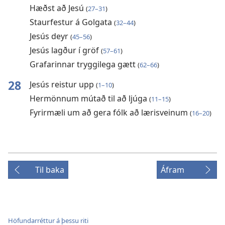
Hæðst að Jesú
(
27–31
)
Staurfestur á Golgata
(
32–44
)
Jesús deyr
(
45–56
)
Jesús lagður í gröf
(
57–61
)
Grafarinnar tryggilega gætt
(
62–66
)
28
Jesús reistur upp
(
1–10
)
Hermönnum mútað til að ljúga
(
11–15
)
Fyrirmæli um að gera fólk að lærisveinum
(
16–20
)
Til baka
Áfram
Höfundarréttur á þessu riti