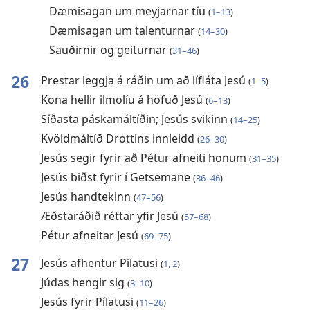
Dæmisagan um meyjarnar tíu
(
1–13
)
Dæmisagan um talenturnar
(
14–30
)
Sauðirnir og geiturnar
(
31–46
)
26
Prestar leggja á ráðin um að lífláta Jesú
(
1–5
)
Kona hellir ilmolíu á höfuð Jesú
(
6–13
)
Síðasta páskamáltíðin; Jesús svikinn
(
14–25
)
Kvöldmáltíð Drottins innleidd
(
26–30
)
Jesús segir fyrir að Pétur afneiti honum
(
31–35
)
Jesús biðst fyrir í Getsemane
(
36–46
)
Jesús handtekinn
(
47–56
)
Æðstaráðið réttar yfir Jesú
(
57–68
)
Pétur afneitar Jesú
(
69–75
)
27
Jesús afhentur Pílatusi
(
1, 2
)
Júdas hengir sig
(
3–10
)
Jesús fyrir Pílatusi
(
11–26
)