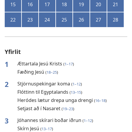
15
16
17
18
19
20
21
22
23
24
25
26
27
28
Yfirlit
1
Ættartala Jesú Krists
(
1–17
)
Fæðing Jesú
(
18–25
)
2
Stjörnuspekingar koma
(
1–12
)
Flóttinn til Egyptalands
(
13–15
)
Heródes lætur drepa unga drengi
(
16–18
)
Setjast að í Nasaret
(
19–23
)
3
Jóhannes skírari boðar iðrun
(
1–12
)
Skírn Jesú
(
13–17
)