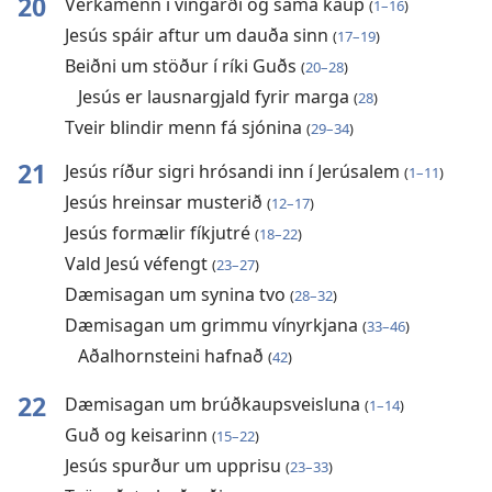
20
Verkamenn í víngarði og sama kaup
(
1–16
)
Jesús spáir aftur um dauða sinn
(
17–19
)
Beiðni um stöður í ríki Guðs
(
20–28
)
Jesús er lausnargjald fyrir marga
(
28
)
Tveir blindir menn fá sjónina
(
29–34
)
21
Jesús ríður sigri hrósandi inn í Jerúsalem
(
1–11
)
Jesús hreinsar musterið
(
12–17
)
Jesús formælir fíkjutré
(
18–22
)
Vald Jesú véfengt
(
23–27
)
Dæmisagan um synina tvo
(
28–32
)
Dæmisagan um grimmu vínyrkjana
(
33–46
)
Aðalhornsteini hafnað
(
42
)
22
Dæmisagan um brúðkaupsveisluna
(
1–14
)
Guð og keisarinn
(
15–22
)
Jesús spurður um upprisu
(
23–33
)