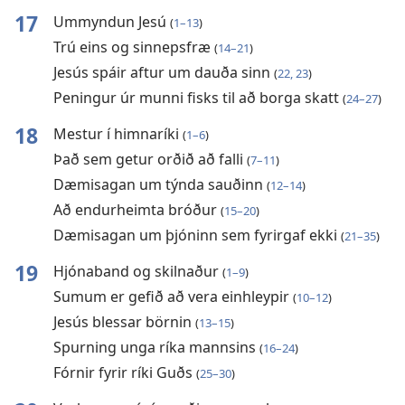
17
Ummyndun Jesú
(
1–13
)
Trú eins og sinnepsfræ
(
14–21
)
Jesús spáir aftur um dauða sinn
(
22, 23
)
Peningur úr munni fisks til að borga skatt
(
24–27
)
18
Mestur í himnaríki
(
1–6
)
Það sem getur orðið að falli
(
7–11
)
Dæmisagan um týnda sauðinn
(
12–14
)
Að endurheimta bróður
(
15–20
)
Dæmisagan um þjóninn sem fyrirgaf ekki
(
21–35
)
19
Hjónaband og skilnaður
(
1–9
)
Sumum er gefið að vera einhleypir
(
10–12
)
Jesús blessar börnin
(
13–15
)
Spurning unga ríka mannsins
(
16–24
)
Fórnir fyrir ríki Guðs
(
25–30
)