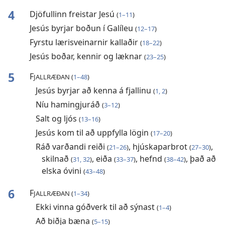
4
Djöfullinn freistar Jesú
(
1–11
)
Jesús byrjar boðun í Galíleu
(
12–17
)
Fyrstu lærisveinarnir kallaðir
(
18–22
)
Jesús boðar, kennir og læknar
(
23–25
)
5
F
JALLRÆÐAN (
1–48
)
Jesús byrjar að kenna á fjallinu
(
1, 2
)
Níu hamingjuráð
(
3–12
)
Salt og ljós
(
13–16
)
Jesús kom til að uppfylla lögin
(
17–20
)
Ráð varðandi reiði
, hjúskaparbrot
,
(
21–26
)
(
27–30
)
skilnað
, eiða
, hefnd
, það að
(
31, 32
)
(
33–37
)
(
38–42
)
elska óvini
(
43–48
)
6
F
JALLRÆÐAN (
1–34
)
Ekki vinna góðverk til að sýnast
(
1–4
)
Að biðja bæna
(
5–15
)