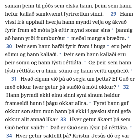
saman þeim til góðs sem elska hann, þeim sem hann
+
29
hefur kallað samkvæmt fyrirætlun sinni.
Hann
vissi frá upphafi hverja hann myndi velja og ákvað
+
fyrir fram að móta þá eftir mynd sonar síns
þannig
+
+
að hann yrði frumburður
meðal margra bræðra.
+
30
Þeir sem hann hafði fyrir fram í huga
eru þeir
+
sömu og hann kallaði.
Þeir sem hann kallaði eru
+
þeir sömu og hann lýsti réttláta.
Og þeir sem hann
+
lýsti réttláta eru hinir sömu og hann veitti upphefð.
31
Hvað eigum við þá að segja um þetta? Ef Guð er
+
32
með okkur hver getur þá staðið á móti okkur?
Hann þyrmdi ekki einu sinni syni sínum heldur
+
framseldi hann í þágu okkar allra.
Fyrst hann gaf
okkur son sinn mun hann þá ekki í gæsku sinni gefa
33
okkur allt annað líka?
Hver getur ákært þá sem
+
+
Guð hefur valið?
Það er Guð sem lýsir þá réttláta.
34
Hver getur sakfellt þá? Kristur Jesús dó og var