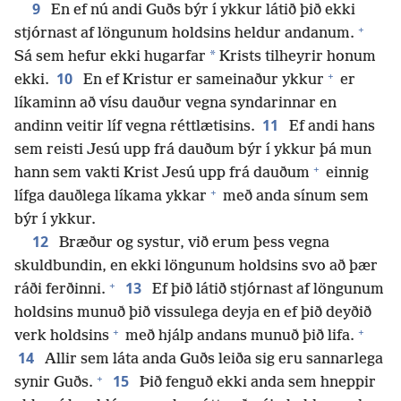
9
En ef nú andi Guðs býr í ykkur látið þið ekki
+
stjórnast af löngunum holdsins heldur andanum.
*
Sá sem hefur ekki hugarfar
Krists tilheyrir honum
+
10
ekki.
En ef Kristur er sameinaður ykkur
er
líkaminn að vísu dauður vegna syndarinnar en
11
andinn veitir líf vegna réttlætisins.
Ef andi hans
sem reisti Jesú upp frá dauðum býr í ykkur þá mun
+
hann sem vakti Krist Jesú upp frá dauðum
einnig
+
lífga dauðlega líkama ykkar
með anda sínum sem
býr í ykkur.
12
Bræður og systur, við erum þess vegna
skuldbundin, en ekki löngunum holdsins svo að þær
+
13
ráði ferðinni.
Ef þið látið stjórnast af löngunum
holdsins munuð þið vissulega deyja en ef þið deyðið
+
+
verk holdsins
með hjálp andans munuð þið lifa.
14
Allir sem láta anda Guðs leiða sig eru sannarlega
+
15
synir Guðs.
Þið fenguð ekki anda sem hneppir