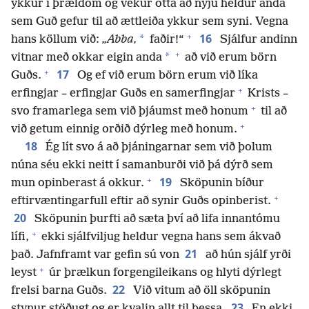
ykkur í þrældóm og vekur ótta að nýju heldur anda
sem Guð gefur til að ættleiða ykkur sem syni. Vegna
+
16
*
hans köllum við:
„Abba,
faðir!“
Sjálfur andinn
+
*
vitnar með okkar eigin anda
að við erum börn
+
17
Guðs.
Og ef við erum börn erum við líka
+
erfingjar – erfingjar Guðs en samerfingjar
Krists –
+
svo framarlega sem við þjáumst með honum
til að
+
við getum einnig orðið dýrleg með honum.
18
Ég lít svo á að þjáningarnar sem við þolum
núna séu ekki neitt í samanburði við þá dýrð sem
+
19
mun opinberast á okkur.
Sköpunin bíður
+
eftirvæntingarfull eftir að synir Guðs opinberist.
20
Sköpunin þurfti að sæta því að lifa innantómu
+
lífi,
ekki sjálfviljug heldur vegna hans sem ákvað
21
það. Jafnframt var gefin sú von
að hún sjálf yrði
+
leyst
úr þrælkun forgengileikans og hlyti dýrlegt
22
frelsi barna Guðs.
Við vitum að öll sköpunin
23
stynur stöðugt og er kvalin allt til þessa.
En ekki