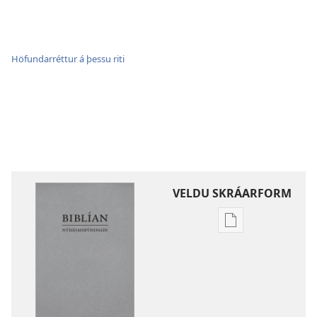
Höfundarréttur á þessu riti
VELDU SKRÁARFORM
Möguleikar
til
að
sækja
rit
Nýheimsþýðing