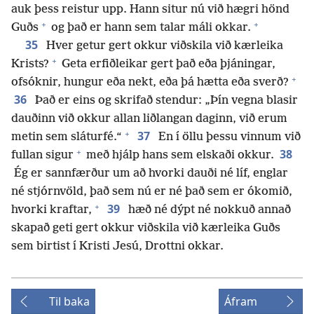
auk þess reistur upp. Hann situr nú við hægri hönd
+
+
Guðs
og það er hann sem talar máli okkar.
35
Hver getur gert okkur viðskila við kærleika
+
Krists?
Geta erfiðleikar gert það eða þjáningar,
+
ofsóknir, hungur eða nekt, eða þá hætta eða sverð?
36
Það er eins og skrifað stendur: „Þín vegna blasir
dauðinn við okkur allan liðlangan daginn, við erum
+
37
metin sem sláturfé.“
En í öllu þessu vinnum við
+
38
fullan sigur
með hjálp hans sem elskaði okkur.
Ég er sannfærður um að hvorki dauði né líf, englar
né stjórnvöld, það sem nú er né það sem er ókomið,
+
39
hvorki kraftar,
hæð né dýpt né nokkuð annað
skapað geti gert okkur viðskila við kærleika Guðs
sem birtist í Kristi Jesú, Drottni okkar.
Til baka
Áfram