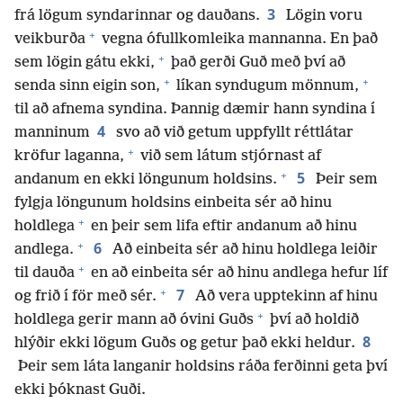
3
frá lögum syndarinnar og dauðans.
Lögin voru
+
veikburða
vegna ófullkomleika mannanna. En það
+
sem lögin gátu ekki,
það gerði Guð með því að
+
+
senda sinn eigin son,
líkan syndugum mönnum,
til að afnema syndina. Þannig dæmir hann syndina í
4
manninum
svo að við getum uppfyllt réttlátar
+
kröfur laganna,
við sem látum stjórnast af
+
5
andanum en ekki löngunum holdsins.
Þeir sem
fylgja löngunum holdsins einbeita sér að hinu
+
holdlega
en þeir sem lifa eftir andanum að hinu
+
6
andlega.
Að einbeita sér að hinu holdlega leiðir
+
til dauða
en að einbeita sér að hinu andlega hefur líf
+
7
og frið í för með sér.
Að vera upptekinn af hinu
+
holdlega gerir mann að óvini Guðs
því að holdið
8
hlýðir ekki lögum Guðs og getur það ekki heldur.
Þeir sem láta langanir holdsins ráða ferðinni geta því
ekki þóknast Guði.