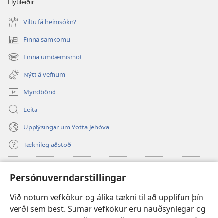
Flýtileiðir
Viltu fá heimsókn?
Finna samkomu
(opnast
í
Finna umdæmismót
(opnast
nýjum
í
glugga)
Nýtt á vefnum
nýjum
glugga)
Myndbönd
Leita
Upplýsingar um Votta Jehóva
Tæknileg aðstoð
Framlög
(opnast
Persónuverndarstillingar
í
nýjum
VEFBÓKASAFN Varðturnsins
Við notum vefkökur og álíka tækni til að upplifun þín
(opnast
glugga)
verði sem best. Sumar vefkökur eru nauðsynlegar og
í
®
JW Hub