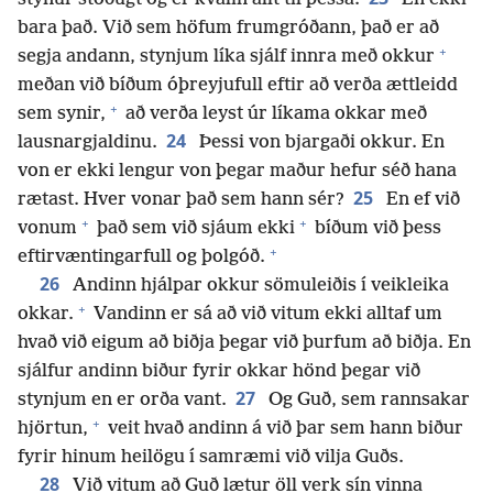
bara það. Við sem höfum frumgróðann, það er að
+
segja andann, stynjum líka sjálf innra með okkur
meðan við bíðum óþreyjufull eftir að verða ættleidd
+
sem synir,
að verða leyst úr líkama okkar með
24
lausnargjaldinu.
Þessi von bjargaði okkur. En
von er ekki lengur von þegar maður hefur séð hana
25
rætast. Hver vonar það sem hann sér?
En ef við
+
+
vonum
það sem við sjáum ekki
bíðum við þess
+
eftirvæntingarfull og þolgóð.
26
Andinn hjálpar okkur sömuleiðis í veikleika
+
okkar.
Vandinn er sá að við vitum ekki alltaf um
hvað við eigum að biðja þegar við þurfum að biðja. En
sjálfur andinn biður fyrir okkar hönd þegar við
27
stynjum en er orða vant.
Og Guð, sem rannsakar
+
hjörtun,
veit hvað andinn á við þar sem hann biður
fyrir hinum heilögu í samræmi við vilja Guðs.
28
Við vitum að Guð lætur öll verk sín vinna