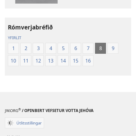
Biblíunnar
Rómverjabréfið
YFIRLIT
1
2
3
4
5
6
7
8
9
10
11
12
13
14
15
16
®
JW.ORG
/ OPINBERT VEFSETUR VOTTA JEHÓVA
Útlitsstillingar