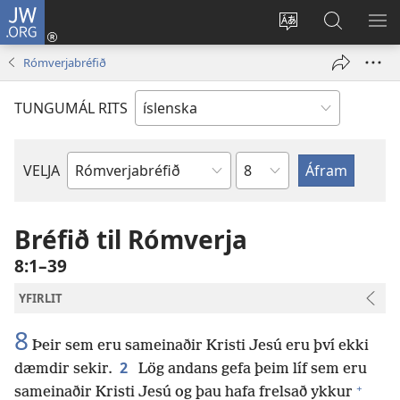
JW.ORG
Innskrá
(opnast
Tungumál
Leit
BI
í
á
VA
Rómverjabréfið
nýjum
JW.ORG
glugga)
TUNGUMÁL RITS
Kafla
VELJA
Biblíubók
Bréfið til Rómverja
8:1–39
YFIRLIT
8
Þeir sem eru sameinaðir Kristi Jesú eru því ekki
2
dæmdir sekir.
Lög andans gefa þeim líf sem eru
+
sameinaðir Kristi Jesú og þau hafa frelsað ykkur