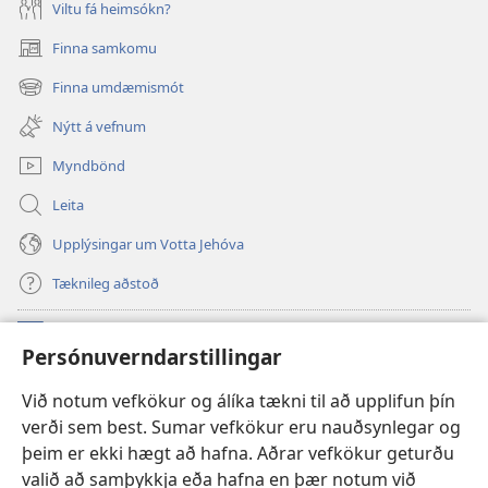
Viltu fá heimsókn?
Finna samkomu
(opnast
í
Finna umdæmismót
(opnast
nýjum
í
glugga)
Nýtt á vefnum
nýjum
glugga)
Myndbönd
Leita
Upplýsingar um Votta Jehóva
Tæknileg aðstoð
Framlög
(opnast
Persónuverndarstillingar
í
nýjum
VEFBÓKASAFN Varðturnsins
Við notum vefkökur og álíka tækni til að upplifun þín
(opnast
glugga)
verði sem best. Sumar vefkökur eru nauðsynlegar og
í
®
JW Hub
nýjum
þeim er ekki hægt að hafna. Aðrar vefkökur geturðu
(opnast
glugga)
valið að samþykkja eða hafna en þær notum við
í