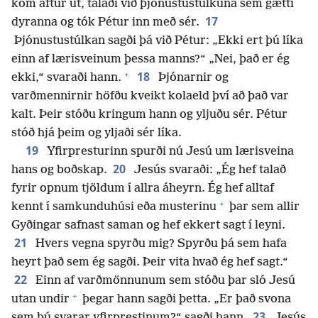
kom aftur út, talaði við þjónustustúlkuna sem gætti
17
dyranna og tók Pétur inn með sér.
Þjónustustúlkan sagði þá við Pétur: „Ekki ert þú líka
einn af lærisveinum þessa manns?“ „Nei, það er ég
+
18
ekki,“ svaraði hann.
Þjónarnir og
varðmennirnir höfðu kveikt kolaeld því að það var
kalt. Þeir stóðu kringum hann og yljuðu sér. Pétur
stóð hjá þeim og yljaði sér líka.
19
Yfirpresturinn spurði nú Jesú um lærisveina
20
hans og boðskap.
Jesús svaraði: „Ég hef talað
fyrir opnum tjöldum í allra áheyrn. Ég hef alltaf
+
kennt í samkunduhúsi eða musterinu
þar sem allir
Gyðingar safnast saman og hef ekkert sagt í leyni.
21
Hvers vegna spyrðu mig? Spyrðu þá sem hafa
heyrt það sem ég sagði. Þeir vita hvað ég hef sagt.“
22
Einn af varðmönnunum sem stóðu þar sló Jesú
+
utan undir
þegar hann sagði þetta. „Er það svona
23
sem þú svarar yfirprestinum?“ sagði hann.
Jesús