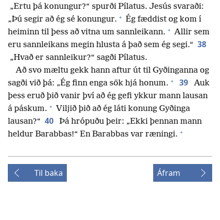
„Ertu þá konungur?“ spurði Pílatus. Jesús svaraði:
+
„Þú segir að ég sé konungur.
Ég fæddist og kom í
+
heiminn til þess að vitna um sannleikann.
Allir sem
38
eru sannleikans megin hlusta á það sem ég segi.“
„Hvað er sannleikur?“ sagði Pílatus.
Að svo mæltu gekk hann aftur út til Gyðinganna og
+
39
sagði við þá: „Ég finn enga sök hjá honum.
Auk
þess eruð þið vanir því að ég gefi ykkur mann lausan
+
á páskum.
Viljið þið að ég láti konung Gyðinga
40
lausan?“
Þá hrópuðu þeir: „Ekki þennan mann
+
heldur Barabbas!“ En Barabbas var ræningi.
Til baka
Áfram