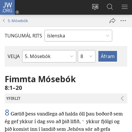
JW.ORG
Innskrá
(opnast
Tungumál
Leit
BI
í
á
VA
5. Mósebók
nýjum
JW.ORG
glugga)
TUNGUMÁL RITS
Kafla
VELJA
Biblíubók
Fimmta Mósebók
8:1–20
YFIRLIT
8
Gætið þess vandlega að halda öll þau boðorð sem
+
ég gef ykkur í dag svo að þið lifið,
ykkur fjölgi og
þið komist inn í landið sem Jehóva sór að gefa