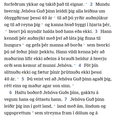
+
2
forfeðrum ykkar og takið það til eignar.
Mundu
hvernig Jehóva Guð þinn leiddi þig alla leiðina um
+
óbyggðirnar þessi 40 ár
til að þú yrðir auðmjúkur
+
og til að reyna þig
og kanna hvað byggi í hjarta þér,
+
3
hvort þú myndir halda boð hans eða ekki.
Hann
kenndi þér auðmýkt með því að láta þig finna til
+
+
hungurs
og gefa þér manna að borða
sem hvorki
þú né feður þínir þekktu. Hann vildi kenna þér að
maðurinn lifir ekki aðeins á brauði heldur á hverju
+
4
orði sem kemur af munni Jehóva.
Föt þín
slitnuðu ekki og fætur þínir þrútnuðu ekki þessi
+
5
40 ár.
Þú veist vel að Jehóva Guð þinn agaði þig,
+
rétt eins og maður agar son sinn.
6
Haltu boðorð Jehóva Guðs þíns, gakktu á
7
vegum hans og óttastu hann.
Jehóva Guð þinn
+
leiðir þig inn í gott land,
land með ám, lindum og
*
uppsprettum
sem streyma fram í dölum og á