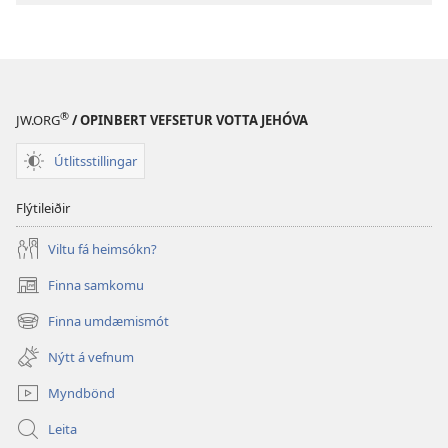
®
JW.ORG
/ OPINBERT VEFSETUR VOTTA JEHÓVA
Útlitsstillingar
Flýtileiðir
Viltu fá heimsókn?
Finna samkomu
(opnast
í
Finna umdæmismót
(opnast
nýjum
í
glugga)
Nýtt á vefnum
nýjum
glugga)
Myndbönd
Leita