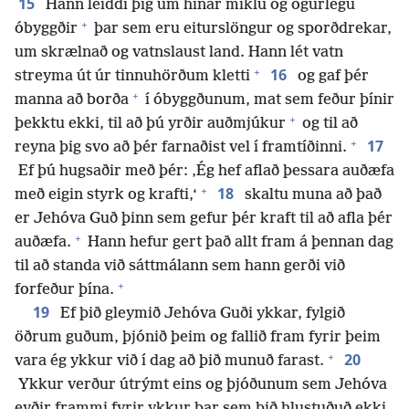
15
Hann leiddi þig um hinar miklu og ógurlegu
+
óbyggðir
þar sem eru eiturslöngur og sporðdrekar,
um skrælnað og vatnslaust land. Hann lét vatn
+
16
streyma út úr tinnuhörðum kletti
og gaf þér
+
manna að borða
í óbyggðunum, mat sem feður þínir
+
þekktu ekki, til að þú yrðir auðmjúkur
og til að
+
17
reyna þig svo að þér farnaðist vel í framtíðinni.
Ef þú hugsaðir með þér: ‚Ég hef aflað þessara auðæfa
+
18
með eigin styrk og krafti,‘
skaltu muna að það
er Jehóva Guð þinn sem gefur þér kraft til að afla þér
+
auðæfa.
Hann hefur gert það allt fram á þennan dag
til að standa við sáttmálann sem hann gerði við
+
forfeður þína.
19
Ef þið gleymið Jehóva Guði ykkar, fylgið
öðrum guðum, þjónið þeim og fallið fram fyrir þeim
+
20
vara ég ykkur við í dag að þið munuð farast.
Ykkur verður útrýmt eins og þjóðunum sem Jehóva
eyðir frammi fyrir ykkur þar sem þið hlustuðuð ekki