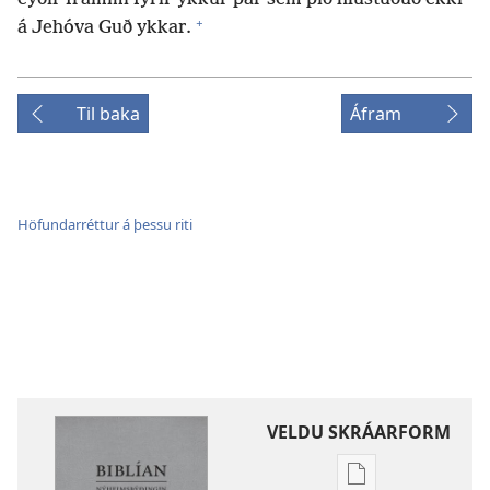
+
á Jehóva Guð ykkar.
Til baka
Áfram
Höfundarréttur á þessu riti
VELDU SKRÁARFORM
Möguleikar