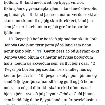
8
fjöllum,
land með hveiti og byggi, vínviði,
+
fíkjutrjám og granateplatrjám,
land með ólívuolíu
+
9
og hunangi,
land þar sem matur verður ekki af
skornum skammti og þig skortir ekkert, land þar
sem járn er í steinunum og þú grefur kopar úr
fjöllunum.
10
Þegar þú hefur borðað þig saddan skaltu lofa
Jehóva Guð þinn fyrir þetta góða land sem hann
+
11
hefur gefið þér.
Gættu þess að þú gleymir ekki
Jehóva Guði þínum og hættir að fylgja boðorðum
12
hans, lögum og ákvæðum sem ég flyt þér í dag.
Þegar þú borðar þig saddan, reisir falleg hús og
+
13
kemur þér fyrir,
þegar nautgripum þínum og
sauðfé fjölgar, þú safnar silfri og gulli og þú hefur
14
meira en nóg af öllu
skaltu ekki ofmetnast í
+
hjarta þér
svo að þú gleymir Jehóva Guði þínum
+
sem leiddi þig út úr Egyptalandi, út úr þrælahúsinu.