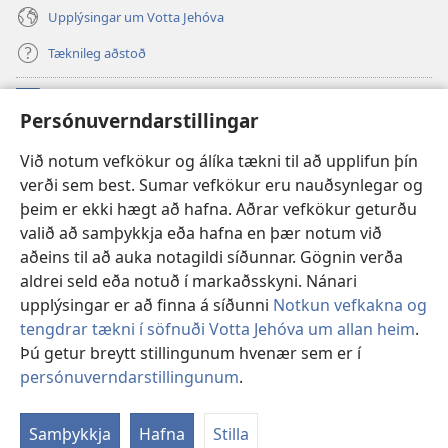
Upplýsingar um Votta Jehóva
Tæknileg aðstoð
Framlög
(opnast
Persónuverndarstillingar
í
nýjum
VEFBÓKASAFN Varðturnsins
Við notum vefkökur og álíka tækni til að upplifun þín
(opnast
glugga)
verði sem best. Sumar vefkökur eru nauðsynlegar og
í
®
JW Hub
nýjum
þeim er ekki hægt að hafna. Aðrar vefkökur geturðu
(opnast
glugga)
valið að samþykkja eða hafna en þær notum við
í
JW Library
-appið
nýjum
aðeins til að auka notagildi síðunnar. Gögnin verða
glugga)
aldrei seld eða notuð í markaðsskyni. Nánari
upplýsingar er að finna á síðunni
Notkun vefkakna og
tengdrar tækni í söfnuði Votta Jehóva um allan heim
.
Þú getur breytt stillingunum hvenær sem er í
Copyright
© 2026 Watch Tower Bible and Tract Society of Pennsylvania.
NOTKUNARSKILMÁLAR
|
PERSÓNUVERNDARSTEFNA
|
persónuverndarstillingunum
.
Sj
PERSÓNUVERNDARSTILLINGAR
ef
Samþykkja
Hafna
Stilla