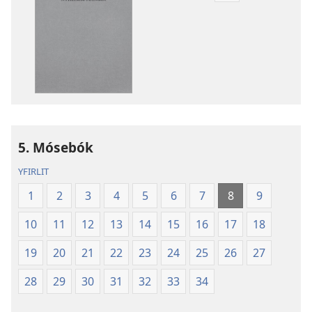
til
að
sækja
rit
Nýheimsþýðing
Biblíunnar
5. Mósebók
YFIRLIT
1
2
3
4
5
6
7
8
9
10
11
12
13
14
15
16
17
18
19
20
21
22
23
24
25
26
27
28
29
30
31
32
33
34