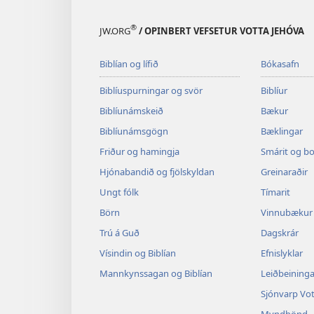
®
JW.ORG
/ OPINBERT VEFSETUR VOTTA JEHÓVA
Biblían og lífið
Bókasafn
Biblíuspurningar og svör
Biblíur
Biblíunámskeið
Bækur
Biblíunámsgögn
Bæklingar
Friður og hamingja
Smárit og b
Hjónabandið og fjölskyldan
Greinaraðir
Ungt fólk
Tímarit
Börn
Vinnubækur 
Trú á Guð
Dagskrár
Vísindin og Biblían
Efnislyklar
Mannkynssagan og Biblían
Leiðbeininga
Sjónvarp Vot
Myndbönd