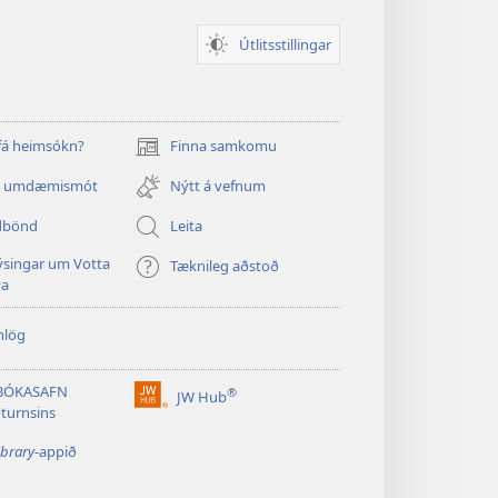
Útlitsstillingar
 fá heimsókn?
Finna samkomu
(opnast
í
a umdæmismót
Nýtt á vefnum
nýjum
glugga)
dbönd
Leita
singar um Votta
Tæknileg aðstoð
va
mlög
BÓKASAFN
®
JW Hub
(opnast
turnsins
í
nýjum
ibrary
-appið
glugga)