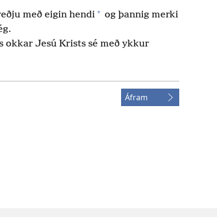
+
veðju með eigin hendi
og þannig merki
ég.
s okkar Jesú Krists sé með ykkur
Áfram