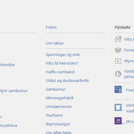
Fréttir
Flýtileiðir
Viltu
Um okkur
Finn
(opnast
Spurningar og svör
í
Myn
Viltu fá heimsókn?
nýjum
oðsmiðar
glugga)
Upplý
Hafðu samband
Jehó
Útibú og skoðunarferðir
Samkomur
Fra
fyrir samkomur
(opnast
Minningarhátíð
í
nýjum
VEF
Umdæmismót
glugga)
(opnast
Varð
Starfsemi
í
r
JW L
nýjum
Reynslusögur
ta Jehóva
glugga)
Um allan heim