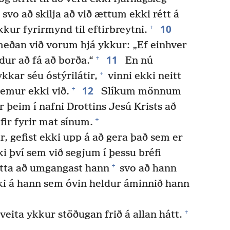
svo að skilja að við ættum ekki rétt á
10
+
kur fyrirmynd til eftirbreytni.
eðan við vorum hjá ykkur: „Ef einhver
11
+
ldur að fá að borða.“
En nú
+
kkar séu óstýrilátir,
vinni ekki neitt
12
+
kemur ekki við.
Slíkum mönnum
 þeim í nafni Drottins Jesú Krists að
+
fir fyrir mat sínum.
, gefist ekki upp á að gera það sem er
i því sem við segjum í þessu bréfi
+
ætta að umgangast hann
svo að hann
ki á hann sem óvin heldur áminnið hann
+
veita ykkur stöðugan frið á allan hátt.