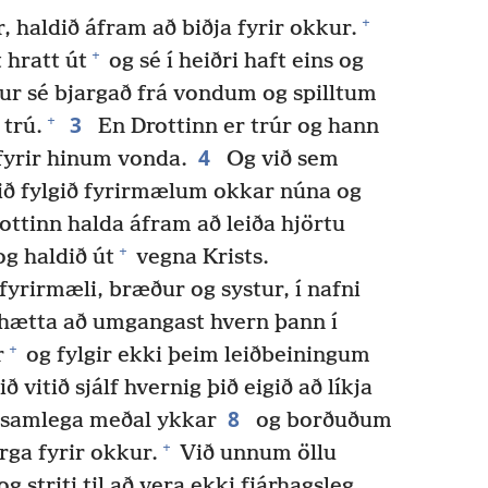
+
 haldið áfram að biðja fyrir okkur.
+
 hratt út
og sé í heiðri haft eins og
ur sé bjargað frá vondum og spilltum
3
+
 trú.
En Drottinn er trúr og hann
4
fyrir hinum vonda.
Og við sem
ið fylgið fyrirmælum okkar núna og
ttinn halda áfram að leiða hjörtu
+
g haldið út
vegna Krists.
yrirmæli, bræður og systur, í nafni
 hætta að umgangast hvern þann í
+
r
og fylgir ekki þeim leiðbeiningum
ð vitið sjálf hvernig þið eigið að líkja
8
samlega meðal ykkar
og borðuðum
+
rga fyrir okkur.
Við unnum öllu
g striti til að vera ekki fjárhagsleg