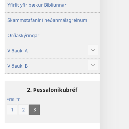
Yfirlit yfir bækur Biblíunnar
Skammstafanir í neðanmálsgreinum
Orðaskýringar
Viðauki A
Sjá
meira
Viðauki B
Sjá
meira
2. Þessaloníkubréf
YFIRLIT
1
2
3