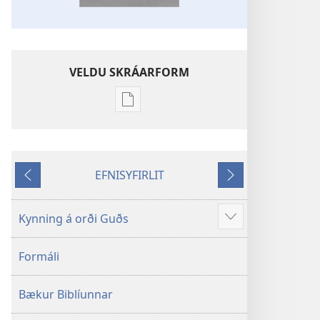
VELDU SKRÁARFORM
Möguleikar
til
að
sækja
EFNISYFIRLIT
rit
Til
Áfram
Nýheimsþýðing
baka
Biblíunnar
Kynning á orði Guðs
Sjá
meira
Formáli
Bækur Biblíunnar