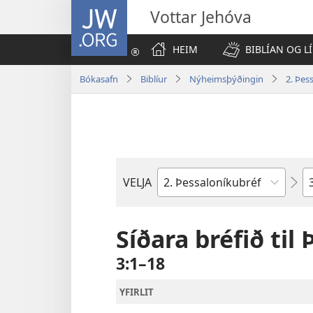
JW.ORG
Vottar Jehóva
HEIM
BIBLÍAN OG LÍ
Bókasafn
Biblíur
Nýheimsþýðingin
2. Þes
K
VELJA
Biblíubók
Síðara bréfið ti
3:1–18
YFIRLIT