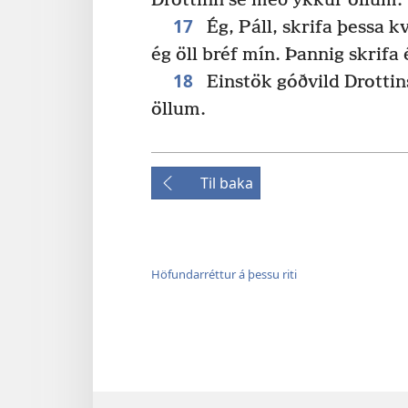
Drottinn sé með ykkur öllum.
17
Ég, Páll, skrifa þessa k
ég öll bréf mín. Þannig skrifa 
18
Einstök góðvild Drottin
öllum.
Til baka
Höfundarréttur á þessu riti