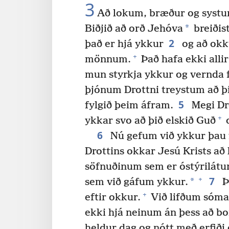
3
Að lokum, bræður og systur,
*
Biðjið að orð Jehóva
breiðist
2
það er hjá ykkur
og að okk
+
mönnum.
Það hafa ekki allir
mun styrkja ykkur og vernda 
þjónum Drottni treystum að þ
5
fylgið þeim áfram.
Megi Dro
+
ykkar svo að þið elskið Guð
o
6
Nú gefum við ykkur þau f
Drottins okkar Jesú Krists að
söfnuðinum sem er óstýrilátu
7
+
*
sem við gáfum ykkur.
Þi
+
eftir okkur.
Við lifðum sóma
ekki hjá neinum án þess að bo
heldur dag og nótt með erfiði o