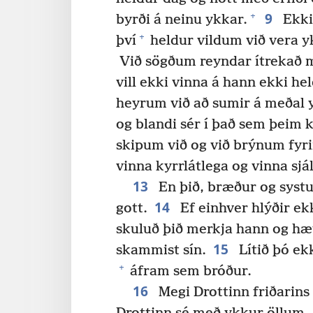
9
+
byrði á neinu ykkar.
Ekki 
+
því
heldur vildum við vera yk
Við sögðum reyndar ítrekað m
vill ekki vinna á hann ekki he
heyrum við að sumir á meðal y
og blandi sér í það sem þeim 
skipum við og við brýnum fyrir
vinna kyrrlátlega og vinna sjál
13
En þið, bræður og systur
14
gott.
Ef einhver hlýðir ekk
skuluð þið merkja hann og h
15
skammist sín.
Lítið þó ek
+
áfram sem bróður.
16
Megi Drottinn friðarins 