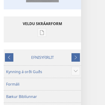
VELDU SKRÁARFORM
Möguleikar
til
að
sækja
EFNISYFIRLIT
rit
Til
Áfram
Nýheimsþýðing
baka
Biblíunnar
Kynning á orði Guðs
Sjá
meira
Formáli
Bækur Biblíunnar