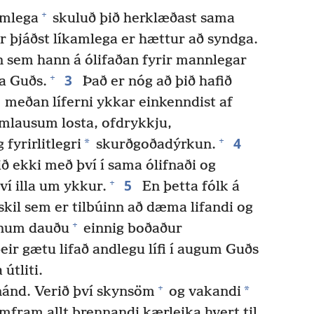
+
amlega
skuluð þið herklæðast sama
r þjáðst líkamlega er hættur að syndga.
n sem hann á ólifaðan fyrir mannlegar
3
+
ja Guðs.
Það er nóg að þið hafið
meðan líferni ykkar einkenndist af
mlausum losta, ofdrykkju,
4
+
*
fyrirlitlegri
skurðgoðadýrkun.
ið ekki með því í sama ólifnaði og
5
+
því illa um ykkur.
En þetta fólk á
skil sem er tilbúinn að dæma lifandi og
+
inum dauðu
einnig boðaður
eir gætu lifað andlegu lífi í augum Guðs
útliti.
+
*
 nánd. Verið því skynsöm
og vakandi
mfram allt brennandi kærleika hvert til