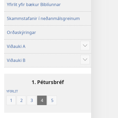
Yfirlit yfir bækur Biblíunnar
Skammstafanir í neðanmálsgreinum
Orðaskýringar
Viðauki A
Sjá
meira
Viðauki B
Sjá
meira
1. Pétursbréf
YFIRLIT
1
2
3
4
5