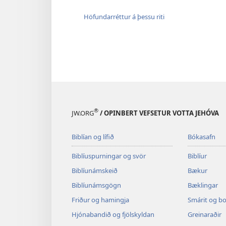
Höfundarréttur á þessu riti
®
JW.ORG
/ OPINBERT VEFSETUR VOTTA JEHÓVA
Biblían og lífið
Bókasafn
Biblíuspurningar og svör
Biblíur
Biblíunámskeið
Bækur
Biblíunámsgögn
Bæklingar
Friður og hamingja
Smárit og b
Hjónabandið og fjölskyldan
Greinaraðir