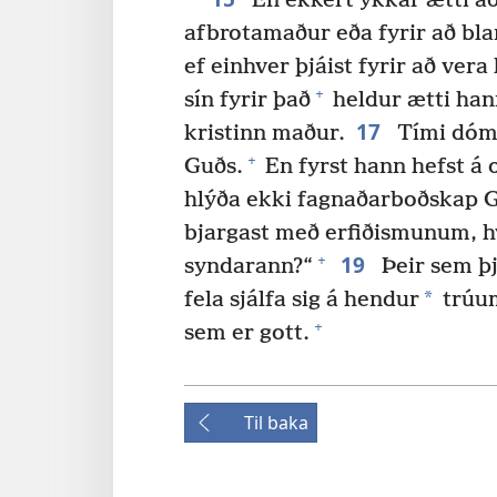
En ekkert ykkar ætti að
afbrotamaður eða fyrir að bla
ef einhver þjáist fyrir að ver
+
sín fyrir það
heldur ætti hann
17
kristinn maður.
Tími dóms
+
Guðs.
En fyrst hann hefst á 
hlýða ekki fagnaðarboðskap 
bjargast með erfiðismunum, h
19
+
syndarann?“
Þeir sem þj
*
fela sjálfa sig á hendur
trúum
+
sem er gott.
Til baka