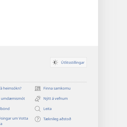
Útlitsstillingar
 fá heimsókn?
Finna samkomu
(opnast
í
a umdæmismót
Nýtt á vefnum
nýjum
glugga)
dbönd
Leita
singar um Votta
Tæknileg aðstoð
va