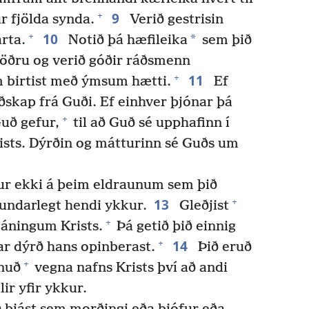
9
+
r fjölda synda.
Verið gestrisin
10
+
*
rta.
Notið þá hæfileika
sem þið
t öðru og verið góðir ráðsmenn
11
+
m birtist með ýmsum hætti.
Ef
oðskap frá Guði. Ef einhver þjónar þá
+
Guð gefur,
til að Guð sé upphafinn í
ists. Dýrðin og mátturinn sé Guðs um
kur ekki á þeim eldraunum sem þið
13
+
 undarlegt hendi ykkur.
Gleðjist
+
þjáningum Krists.
Þá getið þið einnig
14
+
ar dýrð hans opinberast.
Þið eruð
+
nuð
vegna nafns Krists því að andi
lir yfir ykkur.