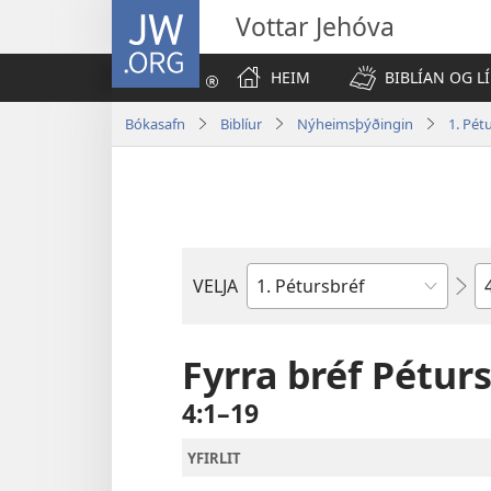
JW.ORG
Vottar Jehóva
HEIM
BIBLÍAN OG LÍ
Bókasafn
Biblíur
Nýheimsþýðingin
1. Pét
K
VELJA
Biblíubók
Fyrra bréf Pétur
4:1–19
YFIRLIT