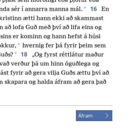
 þjást sem morðingi eða þjófur eða
16
+
nda sér í annarra manna mál.
En
a kristinn ætti hann ekki að skammast
 að lofa Guð með því að lifa eins og
ins er kominn og hann hefst á húsi
+
okkur,
hvernig fer þá fyrir þeim sem
18
+
Guðs?
„Og fyrst réttlátur maður
vað verður þá um hinn óguðlega og
ást fyrir að gera vilja Guðs ættu því að
 skapara og halda áfram að gera það
Áfram