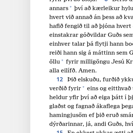
+
annars
því að kærleikur hylu
hvert við annað án þess að kva
hafið fengið til að þjóna hver
einstakrar góðvildar Guðs se
einhver talar þá flytji hann b
reiði hann sig á máttinn sem 
+
öllu
fyrir milligöngu Jesú Kr
alla eilífð. Amen.
12
Þið elskuðu, furðið yk
+
verðið fyrir
eins og eitthvað
heldur yfir því að eiga þátt í 
glaðst og fagnað ákaflega þeg
hamingjusöm ef þið eruð smá
dýrðarinnar, já, andi Guðs, hví
15