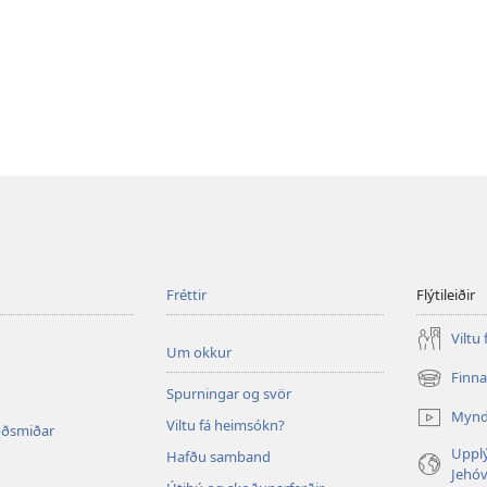
Fréttir
Flýtileiðir
Viltu
Um okkur
Finn
(opnast
Spurningar og svör
í
Myn
Viltu fá heimsókn?
nýjum
oðsmiðar
glugga)
Upplý
Hafðu samband
Jehó