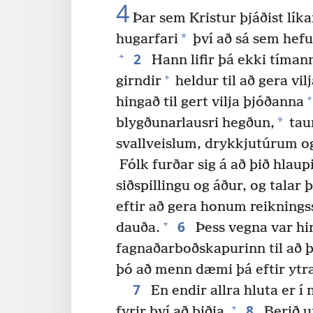
4
Þar sem Kristur þjáðist lík
*
hugarfari
því að sá sem hefu
2
+
Hann lifir þá ekki tíman
+
girndir
heldur til að gera vil
+
hingað til gert vilja þjóðanna
*
blygðunarlausri hegðun,
tau
svallveislum, drykkjutúrum og 
Fólk furðar sig á að þið hlaup
siðspillingu og áður, og talar 
eftir að gera honum reiknings
6
+
dauða.
Þess vegna var h
fagnaðarboðskapurinn til að þ
þó að menn dæmi þá eftir ytra 
7
En endir allra hluta er í
8
+
fyrir því að biðja.
Berið u