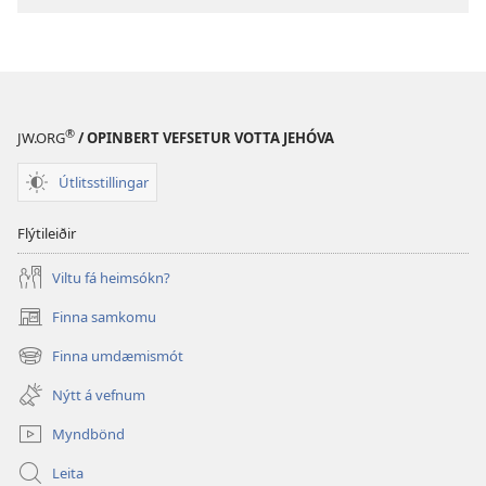
®
JW.ORG
/ OPINBERT VEFSETUR VOTTA JEHÓVA
Útlitsstillingar
Flýtileiðir
Viltu fá heimsókn?
Finna samkomu
(opnast
í
Finna umdæmismót
(opnast
nýjum
í
glugga)
Nýtt á vefnum
nýjum
glugga)
Myndbönd
Leita