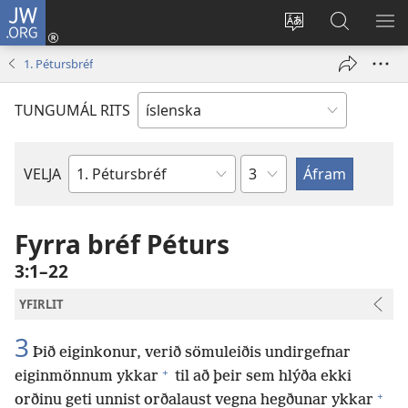
JW.ORG
Innskrá
(opnast
Tungumál
Leit
BI
í
á
VA
1. Pétursbréf
nýjum
JW.ORG
glugga)
TUNGUMÁL RITS
Kafla
VELJA
Biblíubók
Fyrra bréf Péturs
3:1–22
YFIRLIT
3
Þið eiginkonur, verið sömuleiðis undirgefnar
+
eiginmönnum ykkar
til að þeir sem hlýða ekki
+
orðinu geti unnist orðalaust vegna hegðunar ykkar