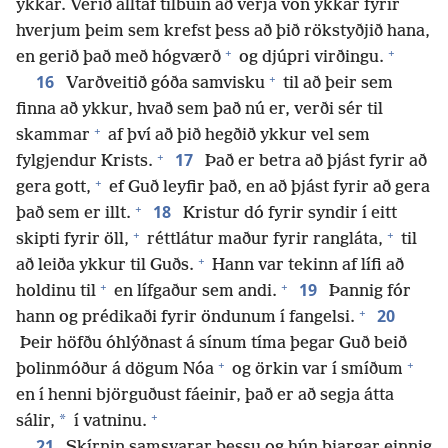
ykkar. Verið alltaf tilbúin að verja von ykkar fyrir
hverjum þeim sem krefst þess að þið rökstyðjið hana,
+
+
en gerið það með hógværð
og djúpri virðingu.
+
16
Varðveitið góða samvisku
til að þeir sem
finna að ykkur, hvað sem það nú er, verði sér til
+
skammar
af því að þið hegðið ykkur vel sem
+
17
fylgjendur Krists.
Það er betra að þjást fyrir að
+
gera gott,
ef Guð leyfir það, en að þjást fyrir að gera
+
18
það sem er illt.
Kristur dó fyrir syndir í eitt
+
+
skipti fyrir öll,
réttlátur maður fyrir rangláta,
til
+
að leiða ykkur til Guðs.
Hann var tekinn af lífi að
+
+
19
holdinu til
en lífgaður sem andi.
Þannig fór
+
20
hann og prédikaði fyrir öndunum í fangelsi.
Þeir höfðu óhlýðnast á sínum tíma þegar Guð beið
+
+
þolinmóður á dögum Nóa
og örkin var í smíðum
en í henni björguðust fáeinir, það er að segja átta
+
*
sálir,
í vatninu.
21
Skírnin samsvarar þessu og hún bjargar einnig