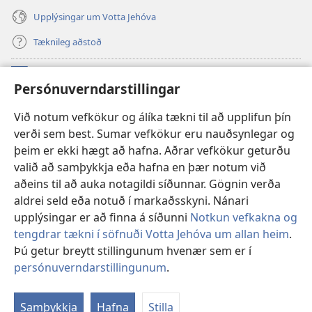
Upplýsingar um Votta Jehóva
Tæknileg aðstoð
Framlög
(opnast
Persónuverndarstillingar
í
nýjum
VEFBÓKASAFN Varðturnsins
Við notum vefkökur og álíka tækni til að upplifun þín
(opnast
glugga)
verði sem best. Sumar vefkökur eru nauðsynlegar og
í
®
JW Hub
nýjum
þeim er ekki hægt að hafna. Aðrar vefkökur geturðu
(opnast
glugga)
valið að samþykkja eða hafna en þær notum við
í
JW Library
-appið
nýjum
aðeins til að auka notagildi síðunnar. Gögnin verða
glugga)
aldrei seld eða notuð í markaðsskyni. Nánari
upplýsingar er að finna á síðunni
Notkun vefkakna og
tengdrar tækni í söfnuði Votta Jehóva um allan heim
.
Þú getur breytt stillingunum hvenær sem er í
Copyright
© 2026 Watch Tower Bible and Tract Society of Pennsylvania.
NOTKUNARSKILMÁLAR
|
PERSÓNUVERNDARSTEFNA
|
persónuverndarstillingunum
.
Sj
PERSÓNUVERNDARSTILLINGAR
ef
Samþykkja
Hafna
Stilla