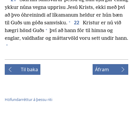
ykkur núna vegna upprisu Jesú Krists, ekki með því
að þvo óhreinindi af líkamanum heldur er hún bæn
+
22
til Guðs um góða samvisku.
Kristur er nú við
+
hægri hönd Guðs
því að hann fór til himna og
englar, valdhafar og máttarvöld voru sett undir hann.
+
Til baka
Áfram
Höfundarréttur á þessu riti