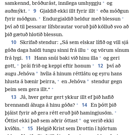
+
samkennd, bróðurást, innilega umhyggju
og
+
+
9
auðmýkt.
Gjaldið ekki illt fyrir illt
eða móðgun
+
+
fyrir móðgun.
Endurgjaldið heldur með blessun
því að til þessarar lífsbrautar voruð þið kölluð svo að
þið gætuð hlotið blessun.
10
Skrifað stendur: „Sá sem elskar lífið og vill sjá
+
góða daga haldi tungu sinni frá illu
og vörum sínum
+
11
frá lygi.
Hann snúi baki við hinu illa
og geri
+
+
12
gott,
þrái frið og keppi eftir honum
því að
*
augu Jehóva
hvíla á hinum réttlátu og eyru hans
+
*
hlusta á bænir þeirra,
en Jehóva
stendur gegn
+
þeim sem gera illt.“
13
Já, hver getur gert ykkur illt ef þið hafið
+
14
brennandi áhuga á hinu góða?
En þótt þið
+
þjáist fyrir að gera rétt eruð þið hamingjusöm.
*
Óttist ekki það sem aðrir óttast
og verið ekki
+
15
kvíðin.
Helgið Krist sem Drottin í hjörtum