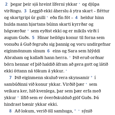
+
2
þegar þeir sjá hreint líferni ykkar
og djúpa
3
virðingu.
Leggið ekki áherslu á ytra skart – fléttur
+
4
og skartgripi úr gulli
eða fín föt –
heldur hinn
hulda mann hjartans búinn skarti kyrrðar og
+
hógværðar
sem eyðist ekki og er mikils virði í
5
augum Guðs.
Hinar heilögu konur til forna sem
vonuðu á Guð fegruðu sig þannig og voru undirgefnar
6
eiginmönnum sínum
eins og Sara sem hlýddi
+
Abraham og kallaði hann herra.
Þið eruð orðnar
börn hennar ef þið haldið áfram að gera gott og látið
+
ekki óttann ná tökum á ykkur.
7
*
Þið eiginmenn skuluð vera skynsamir
í
+
sambúðinni við konur ykkar. Virðið þær
sem
veikara ker, hið kvenlega, þar sem þær erfa með
+
ykkur
lífið sem er óverðskulduð gjöf Guðs. Þá
hindrast bænir ykkar ekki.
+
8
*
Að lokum, verið öll samhuga,
sýnið