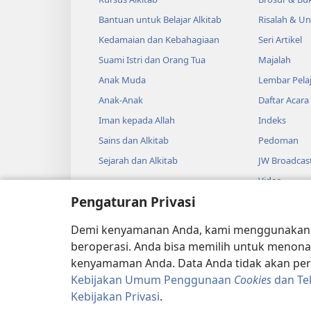
rantai dari emas murni. Rantai
Bantuan untuk Belajar Alkitab
Risalah & U
+
tambang.
Sambungkan rantai
Kedamaian dan Kebahagiaan
Seri Artikel
15
”Perintahkan seorang 
Suami Istri dan Orang Tua
Majalah
+
dada keputusan hukum.
Car
Anak Muda
Lembar Pela
efod, dan menggunakan linen 
Anak-Anak
Daftar Acara
benang biru, wol ungu, dan b
Iman kepada Allah
Indeks
harus berbentuk persegi sewa
Sains dan Alkitab
Pedoman
*
lebarnya harus satu jengkal.
Sejarah dan Alkitab
JW Broadcas
yang sudah diberi tatakan pa
Video
empat baris. Untuk baris per
Pengaturan Privasi
Musik
18
Baris kedua: batu pirus, sa
Drama Audi
Demi kenyamanan Anda, kami menggunaka
*
lesyem,
akik, dan kecubung.
Pembacaan A
beroperasi. Anda bisa memilih untuk menona
dan giok. Setiap batu harus 
kenyamaman Anda. Data Anda tidak akan perna
Kebijakan Umum Penggunaan
Cookies
dan Te
Jumlahnya harus 12 batu, satu
Kebijakan Privasi
.
Ukirkan satu nama di setiap 
Copyright
© 2026 Watch Tower Bibl