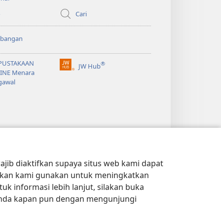
baru)
o
Cari
bangan
PUSTAKAAN
®
JW Hub
(terbuka
INE Menara
di
gawal
window
baru)
jib diaktifkan supaya situs web kami dapat
kan kami gunakan untuk meningkatkan
 informasi lebih lanjut, silakan buka
Anda kapan pun dengan mengunjungi
PRIVASI
|
PENGATURAN PRIVASI