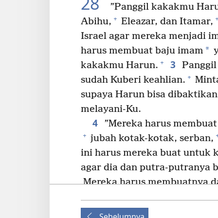
28
”Panggil kakakmu Har
+
Abihu,
Eleazar, dan Itamar,
Israel agar mereka menjadi 
*
harus membuat baju imam
y
3
+
kakakmu Harun.
Panggil
+
sudah Kuberi keahlian.
Mint
supaya Harun bisa dibaktika
melayani-Ku.
4
”Mereka harus membuat 
+
jubah kotak-kotak, serban,
ini harus mereka buat untuk
agar dia dan putra-putranya 
Mereka harus membuatnya dar
*
ungu, benang merah,
dan lin
6
”Efod harus dibuat dari l
Sebelumnya