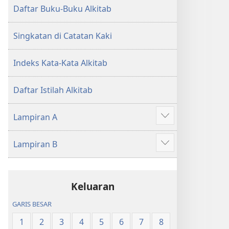
Daftar Buku-Buku Alkitab
Singkatan di Catatan Kaki
Indeks Kata-Kata Alkitab
Daftar Istilah Alkitab
Lampiran A
Tampilkan
lebih
Lampiran B
banyak
Tampilkan
lebih
banyak
Keluaran
GARIS BESAR
1
2
3
4
5
6
7
8