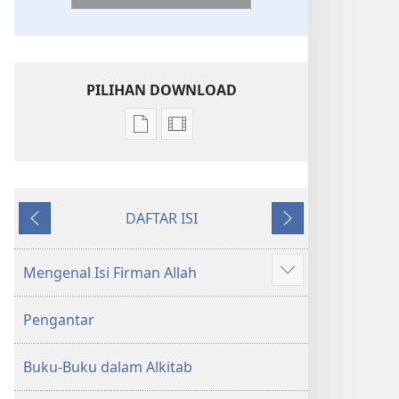
PILIHAN DOWNLOAD
Pilihan
Pilihan
download
download
publikasi
video
Kitab
Kitab
DAFTAR ISI
Suci
Suci
Sebelumnya
Berikutnya
Terjemahan
Terjemahan
Dunia
Dunia
Mengenal Isi Firman Allah
Tampilkan
Baru
Baru
lebih
(Revisi
(Revisi
Pengantar
banyak
2017)
2017)
Buku-Buku dalam Alkitab