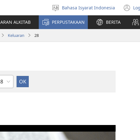
Bahasa Isyarat Indonesia
Log
Pilih
(t
bahasa
di
JARAN ALKITAB
PERPUSTAKAAN
BERITA
w
ba
Keluaran
28
sal