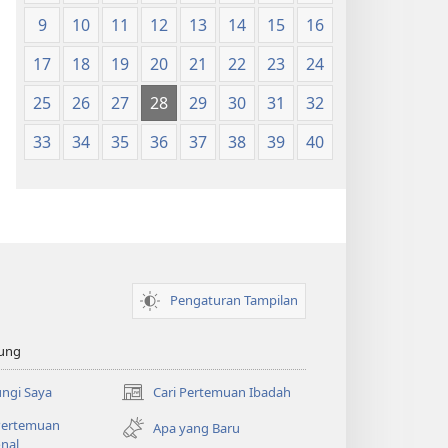
9
10
11
12
13
14
15
16
17
18
19
20
21
22
23
24
25
26
27
28
29
30
31
32
33
34
35
36
37
38
39
40
Pengaturan Tampilan
ung
ngi Saya
Cari Pertemuan Ibadah
(terbuka
di
 Pertemuan
Apa yang Baru
window
nal