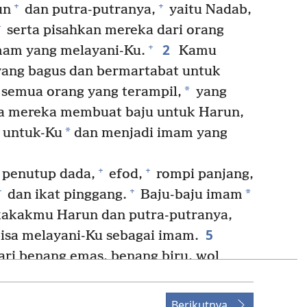
+
+
un
dan putra-putranya,
yaitu Nadab,
+
serta pisahkan mereka dari orang
2
+
imam yang melayani-Ku.
Kamu
ang bagus dan bermartabat untuk
*
 semua orang yang terampil,
yang
a mereka membuat baju untuk Harun,
*
n untuk-Ku
dan menjadi imam yang
+
+
penutup dada,
efod,
rompi panjang,
+
+
*
dan ikat pinggang.
Baju-baju imam
 kakakmu Harun dan putra-putranya,
5
bisa melayani-Ku sebagai imam.
i benang emas, benang biru, wol
en halus.
inen halus yang dipintal, benang emas,
Berikutnya