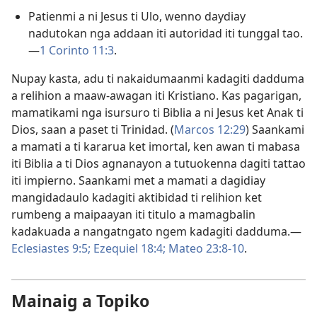
Patienmi a ni Jesus ti Ulo, wenno daydiay
nadutokan nga addaan iti autoridad iti tunggal tao.
—
1 Corinto 11:3
.
Nupay kasta, adu ti nakaidumaanmi kadagiti dadduma
a relihion a maaw-awagan iti Kristiano. Kas pagarigan,
mamatikami nga isursuro ti Biblia a ni Jesus ket Anak ti
Dios, saan a paset ti Trinidad. (
Marcos 12:29
) Saankami
a mamati a ti kararua ket imortal, ken awan ti mabasa
iti Biblia a ti Dios agnanayon a tutuokenna dagiti tattao
iti impierno. Saankami met a mamati a dagidiay
mangidadaulo kadagiti aktibidad ti relihion ket
rumbeng a maipaayan iti titulo a mamagbalin
kadakuada a nangatngato ngem kadagiti dadduma.—
Eclesiastes 9:5;
Ezequiel 18:4;
Mateo 23:8-10
.
Mainaig a Topiko