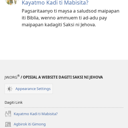
Kayatmo Kadi ti Mabisita?
Pagsaritaanyo ti maysa a saludsod maipapan
iti Biblia, wenno ammuem ti ad-adu pay
maipapan kadagiti Saksi ni Jehova.
®
JW.ORG
/ OPISIAL A WEBSITE DAGITI SAKSI NI JEHOVA
Appearance Settings
Dagiti Link
Kayatmo Kadi ti Mabisita?
Agbirok iti Gimong
(manglukat