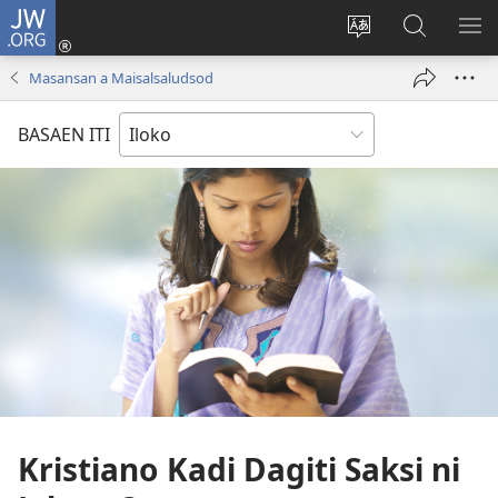
JW.ORG
Ag-
log
Baliwan
Agbirok
IPA
In
ti
iti
TI
Masansan a Maisalsaludsod
(manglukat
lengguahe
JW.ORG
PA
iti
ti
BASAEN ITI
baro
site
a
window)
Kristiano Kadi Dagiti Saksi ni