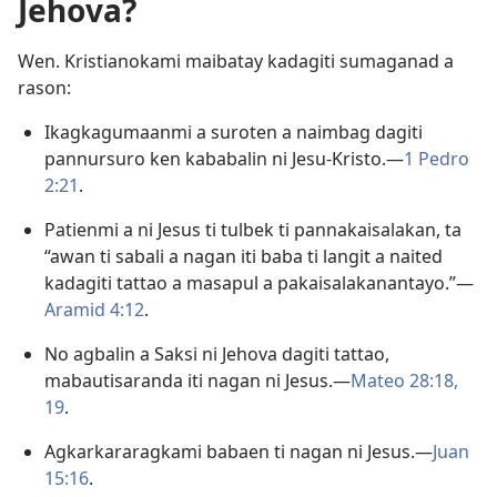
Jehova?
Wen. Kristianokami maibatay kadagiti sumaganad a
rason:
Ikagkagumaanmi a suroten a naimbag dagiti
pannursuro ken kababalin ni Jesu-Kristo.—
1 Pedro
2:21
.
Patienmi a ni Jesus ti tulbek ti pannakaisalakan, ta
“awan ti sabali a nagan iti baba ti langit a naited
kadagiti tattao a masapul a pakaisalakanantayo.”—
Aramid 4:12
.
No agbalin a Saksi ni Jehova dagiti tattao,
mabautisaranda iti nagan ni Jesus.—
Mateo 28:18,
19
.
Agkarkararagkami babaen ti nagan ni Jesus.—
Juan
15:16
.