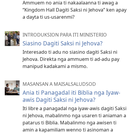
Ammuem no ania ti nakaalaanna ti awag a
“Kingdom Hall Dagiti Saksi ni Jehova” ken apay
a dayta ti us-usarenmi?
INTRODUKSION PARA ITI MINISTERIO
Siasino Dagiti Saksi ni Jehova?
Interesado ti adu no siasino dagiti Saksi ni
Jehova. Direkta nga ammuem ti ad-adu pay
manipud kadakami a mismo.
MASANSAN A MAISALSALUDSOD
Ania ti Panagadal iti Biblia nga Iyaw-
awis Dagiti Saksi ni Jehova?
Iti libre a panagadal nga iyaw-awis dagiti Saksi
ni Jehova, mabalinmo nga usaren ti aniaman a
patarus ti Biblia. Mabalinmo nga awisen ti
amin a kapamiliam wenno ti asinoman a