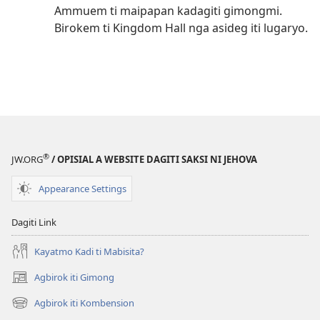
Ammuem ti maipapan kadagiti gimongmi.
Birokem ti Kingdom Hall nga asideg iti lugaryo.
®
JW.ORG
/ OPISIAL A WEBSITE DAGITI SAKSI NI JEHOVA
Appearance Settings
Dagiti Link
Kayatmo Kadi ti Mabisita?
Agbirok iti Gimong
(manglukat
iti
Agbirok iti Kombension
(manglukat
baro