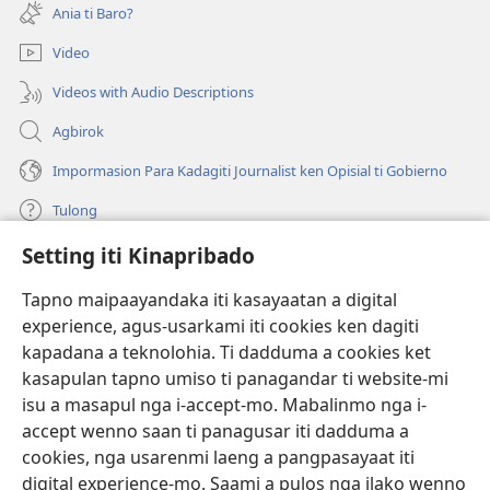
iti
a
Ania ti Baro?
baro
window)
a
Video
window)
Videos with Audio Descriptions
Agbirok
Impormasion Para Kadagiti Journalist ken Opisial ti Gobierno
Tulong
Setting iti Kinapribado
Donasion
(manglukat
iti
Tapno maipaayandaka iti kasayaatan a digital
baro
experience, agus-usarkami iti cookies ken dagiti
Watchtower ONLINE A LIBRARIA
(manglukat
a
kapadana a teknolohia. Ti dadduma a cookies ket
iti
window)
®
JW Hub
kasapulan tapno umiso ti panagandar ti website-mi
baro
(manglukat
a
isu a masapul nga i-accept-mo. Mabalinmo nga i-
iti
window)
®
JW Library
baro
accept wenno saan ti panagusar iti dadduma a
a
cookies, nga usarenmi laeng a pangpasayaat iti
window)
Watchtower Library
digital experience-mo. Saami a pulos nga ilako wenno