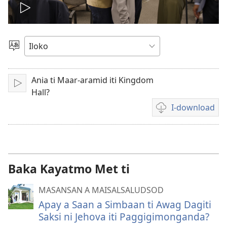
I-
play
Agpili
iti
ti
Lengguahe
Ania ti Maar-aramid iti Kingdom
I-
video
Hall?
play
I-download
Dagiti
opsion
iti
panangi-
download
Baka Kayatmo Met ti
kadagiti
video
MASANSAN A MAISALSALUDSOD
Apay a Saan a Simbaan ti Awag Dagiti
Saksi ni Jehova iti Paggigimonganda?