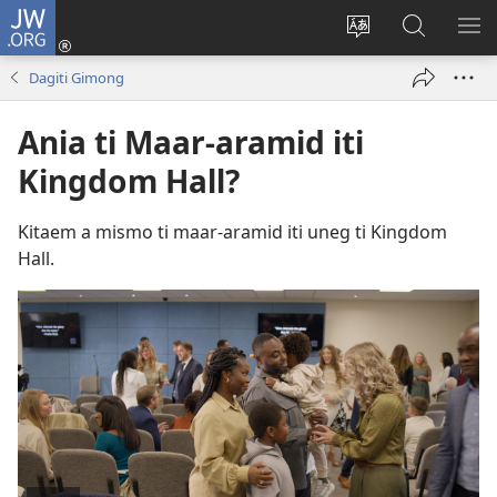
JW.ORG
Ag-
log
Baliwan
Agbirok
IPA
In
ti
iti
TI
Dagiti Gimong
(manglukat
lengguahe
JW.ORG
PA
iti
ti
Ania ti Maar-aramid iti
baro
site
Kingdom Hall?
a
window)
Kitaem a mismo ti maar-aramid iti uneg ti Kingdom
Hall.