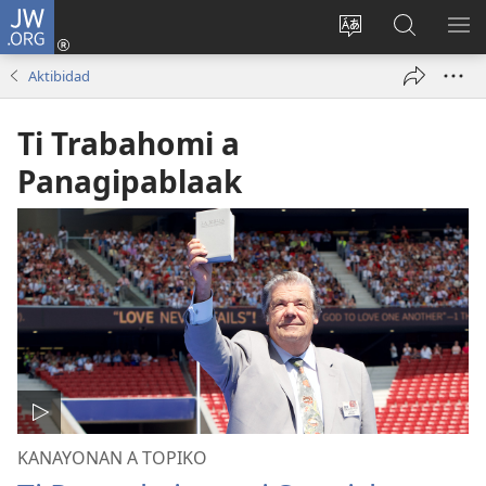
JW.ORG
Ag-
log
Baliwan
Agbirok
IPA
In
ti
iti
TI
Aktibidad
(manglukat
lengguahe
JW.ORG
PA
iti
ti
Ti Trabahomi a
baro
site
a
Panagipablaak
window)
KANAYONAN A TOPIKO