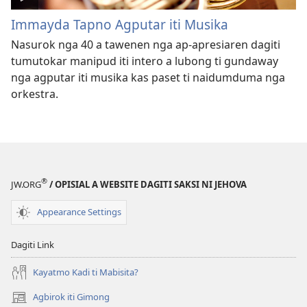
Immayda Tapno Agputar iti Musika
Nasurok nga 40 a tawenen nga ap-apresiaren dagiti
tumutokar manipud iti intero a lubong ti gundaway
nga agputar iti musika kas paset ti naidumduma nga
orkestra.
®
JW.ORG
/ OPISIAL A WEBSITE DAGITI SAKSI NI JEHOVA
Appearance Settings
Dagiti Link
Kayatmo Kadi ti Mabisita?
Agbirok iti Gimong
(manglukat