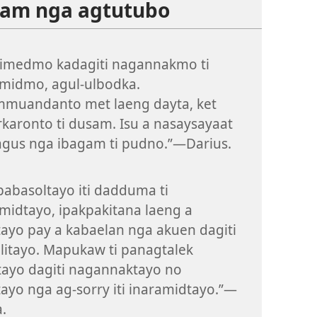
adam nga agtutubo
limedmo kadagiti nagannakmo ti
amidmo, agul-ulbodka.
muandanto met laeng dayta, ket
karonto ti dusam. Isu a nasaysayaat
agus nga ibagam ti pudno.”—Darius.
pabasoltayo iti dadduma ti
midtayo, ipakpakitana laeng a
ayo pay a kabaelan nga akuen dagiti
itayo. Mapukaw ti panagtalek
tayo dagiti nagannaktayo no
ayo nga ag-sorry iti inaramidtayo.”—
a.