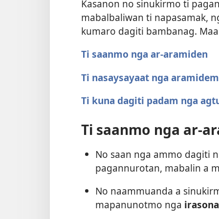
Kasanon no sinukirmo ti paga
mabalbaliwan ti napasamak, 
kumaro dagiti bambanag. Maam
Ti saanmo nga ar-aramiden
Ti nasaysayaat nga aramidem
Ti kuna dagiti padam nga agt
Ti saanmo nga ar-a
No saan nga ammo dagiti n
pagannurotan, mabalin a
No naammuanda a sinukirmo
mapanunotmo nga
irasona