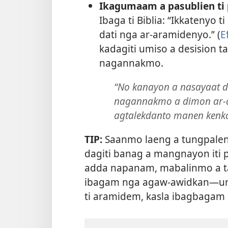
Ikagumaam a pasublien ti
Ibaga ti Biblia: “Ikkatenyo 
dati nga ar-aramidenyo.” (
E
kadagiti umiso a desision t
nagannakmo.
“No kanayon a nasayaat da
nagannakmo a dimon ar-a
agtalekdanto manen kenk
TIP:
Saanmo laeng a tungpalen
dagiti banag a mangnayon iti 
adda napanam, mabalinmo a t
ibagam nga agaw-awidkan—ura
ti aramidem, kasla ibagbagam