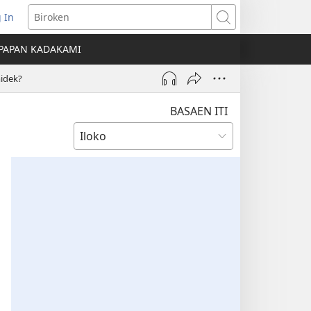
 In
nglukat
Biroken
PAPAN KADAKAMI
o
midek?
dow)
BASAEN ITI