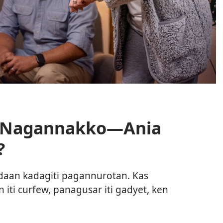
ti Nagannakko—Ania
?
daan kadagiti pagannurotan. Kas
iti curfew, panagusar iti gadyet, ken