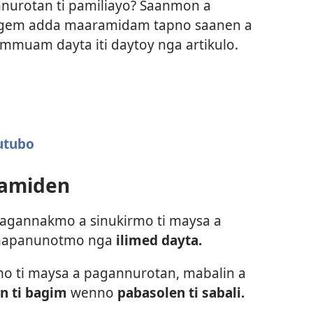
nnurotan ti pamiliayo? Saanmon a
ngem adda maaramidam tapno saanen a
muam dayta iti daytoy nga artikulo.
utubo
ramiden
agannakmo a sinukirmo ti maysa a
 mapanunotmo nga
ilimed dayta.
 ti maysa a pagannurotan, mabalin a
n ti bagim
wenno
pabasolen ti sabali.