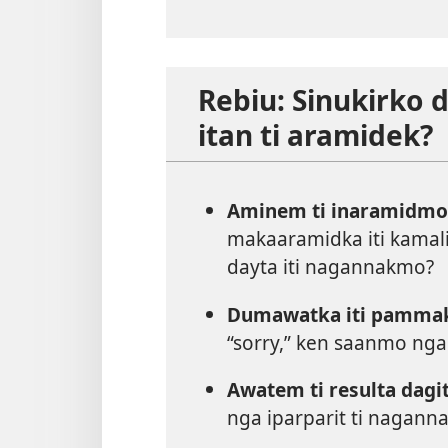
Rebiu: Sinukirko
itan ti aramidek?
Aminem ti inaramidmo
makaaramidka iti kamal
dayta iti nagannakmo?
Dumawatka iti pamma
“sorry,” ken saanmo nga
Awatem ti resulta dagi
nga iparparit ti nagan