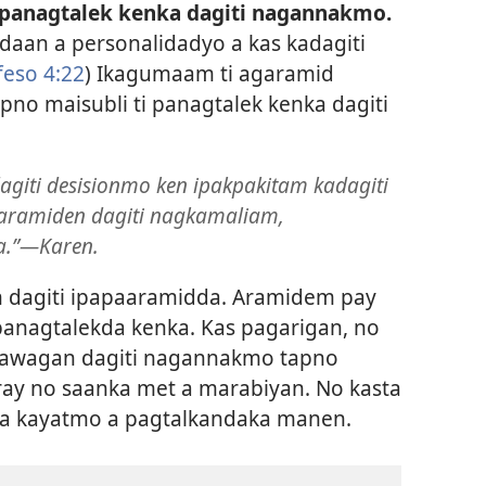
 panagtalek kenka dagiti nagannakmo.
ti daan a personalidadyo a kas kadagiti
feso 4:22
) Ikagumaam ti agaramid
apno maisubli ti panagtalek kenka dagiti
giti desisionmo ken ipakpakitam kadagiti
ramiden dagiti nagkamaliam,
a.”—Karen.
 dagiti ipapaaramidda. Aramidem pay
panagtalekda kenka. Kas pagarigan, no
awagan dagiti nagannakmo tapno
y no saanka met a marabiyan. No kasta
 a kayatmo a pagtalkandaka manen.