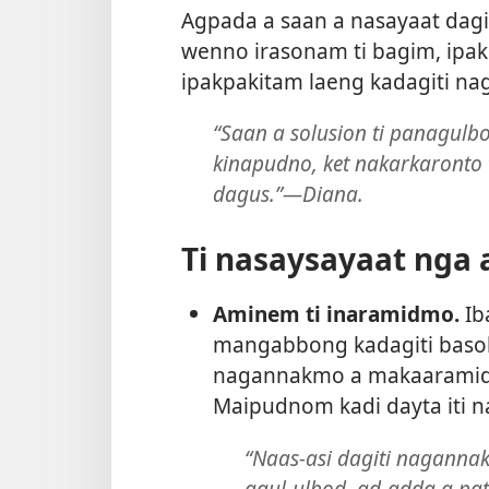
Agpada a saan a nasayaat dagi
wenno irasonam ti bagim, ipa
ipakpakitam laeng kadagiti n
“Saan a solusion ti panagul
kinapudno, ket nakarkaronto
dagus.”—Diana.
Ti nasaysayaat nga
Aminem ti inaramidmo.
Iba
mangabbong kadagiti basol
nagannakmo a makaaramidka
Maipudnom kadi dayta iti
“Naas-asi dagiti naganna
agul-ulbod, ad-adda a pat