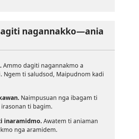
 dagiti nagannakko—ania
.
Ammo dagiti nagannakmo a
i. Ngem ti saludsod, Maipudnom kadi
kawan.
Naimpusuan nga ibagam ti
 irasonan ti bagim.
ti inaramidmo.
Awatem ti aniaman
nakmo nga aramidem.