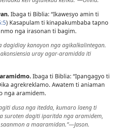
an.
Ibaga ti Biblia: “Ikawesyo amin ti
5:5
) Kasapulam ti kinapakumbaba tapno
anmo nga irasonan ti bagim.
a dagidiay kanayon nga agikalkalintegan.
akonsiensia uray agar-aramidda iti
inaramidmo.
Ibaga ti Biblia: “Ipangagyo ti
Dika agrekreklamo. Awatem ti aniaman
mo nga aramidem.
iti dusa nga itedda, kumaro laeng ti
 suroten dagiti iparitda nga aramidem,
ti saanmon a maaramidan.”—Jason.