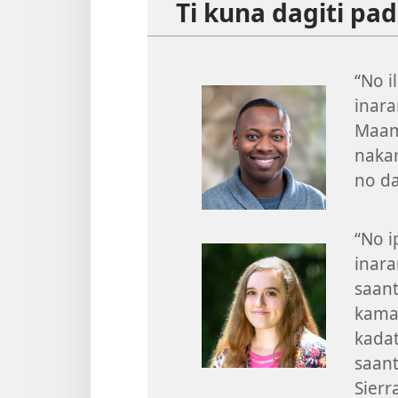
Ti kuna dagiti p
“No i
inar
Maam
nakar
no d
“No i
inara
saant
kamal
kada
saant
Sierr