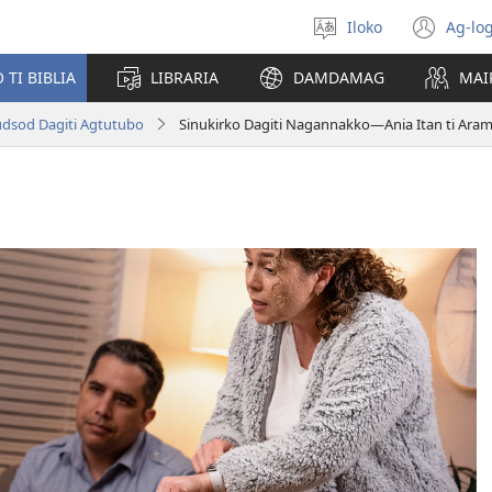
Iloko
Ag-log
Agpili
(ma
iti
iti
TI BIBLIA
LIBRARIA
DAMDAMAG
MAI
lengguahe
bar
a
udsod Dagiti Agtutubo
Sinukirko Dagiti Nagannakko—Ania Itan ti Ara
win