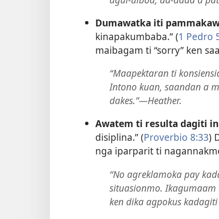
Dumawatka iti pammakaw
kinapakumbaba.” (
1 Pedro 
maibagam ti “sorry” ken sa
“Maapektaran ti konsiensi
Intono kuan, saandan a m
dakes.”—Heather.
Awatem ti resulta dagiti 
disiplina.” (
Proverbio 8:33
) 
nga iparparit ti nagannak
“No agreklamoka pay kadag
situasionmo. Ikagumaam a
ken dika agpokus kadagi