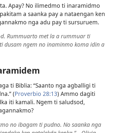
ta. Apay? No ilimedmo ti inaramidmo
kpakitam a saanka pay a nataengan ken
agannakmo nga adu pay ti sursuruem.
bod. Rummuarto met la a rummuar ti
 ti dusam ngem no inaminmo koma idin a
 aramidem
ga ti Biblia: “Saanto nga agballigi ti
na.” (
Proverbio 28:13
) Ammo dagiti
 iti kamali. Ngem ti saludsod,
 nagannakmo?
kmo no ibagam ti pudno. No saanka nga
iendaka ken agtalekda kenka.”—Olivia.