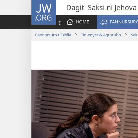
JW.ORG
Dagiti Saksi ni Jehova
HOME
PANNURSURO 
Pannursuro ti Biblia
Tin-edyer & Agtutubo
Sal