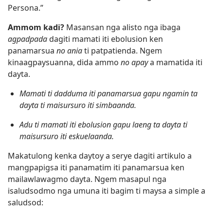
Persona.”
Ammom kadi?
Masansan nga alisto nga ibaga
agpadpada
dagiti mamati iti ebolusion ken
panamarsua
no ania
ti patpatienda. Ngem
kinaagpaysuanna, dida ammo
no apay
a mamatida iti
dayta.
Mamati ti dadduma iti panamarsua gapu ngamin ta
dayta ti maisursuro iti simbaanda.
Adu ti mamati iti ebolusion gapu laeng ta dayta ti
maisursuro iti eskuelaanda.
Makatulong kenka daytoy a serye dagiti artikulo a
mangpapigsa iti panamatim iti panamarsua ken
mailawlawagmo dayta. Ngem masapul nga
isaludsodmo nga umuna iti bagim ti maysa a simple a
saludsod: