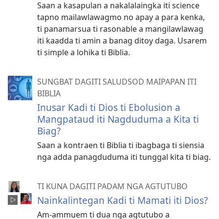
Saan a kasapulan a nakalalaingka iti science
tapno mailawlawagmo no apay a para kenka,
ti panamarsua ti rasonable a mangilawlawag
iti kaadda ti amin a banag ditoy daga. Usarem
ti simple a lohika ti Biblia.
SUNGBAT DAGITI SALUDSOD MAIPAPAN ITI
BIBLIA
Inusar Kadi ti Dios ti Ebolusion a
Mangpataud iti Nagduduma a Kita ti
Biag?
Saan a kontraen ti Biblia ti ibagbaga ti siensia
nga adda panagduduma iti tunggal kita ti biag.
TI KUNA DAGITI PADAM NGA AGTUTUBO
Nainkalintegan Kadi ti Mamati iti Dios?
Am-ammuem ti dua nga agtutubo a