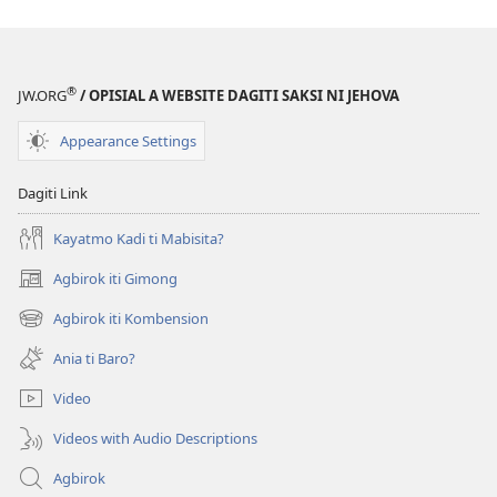
®
JW.ORG
/ OPISIAL A WEBSITE DAGITI SAKSI NI JEHOVA
Appearance Settings
Dagiti Link
Kayatmo Kadi ti Mabisita?
Agbirok iti Gimong
(manglukat
iti
Agbirok iti Kombension
(manglukat
baro
iti
a
Ania ti Baro?
baro
window)
a
Video
window)
Videos with Audio Descriptions
Agbirok