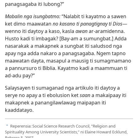
panagsagaba iti lubong?”
Mabalin nga isungbatmo:
“Nalabit ti kayatmo a sawen
ket dimo maawatan
no kasano ti panagtignay ti Dios
​—
wenno iti daytoy a kaso, kasla
awan
ar-aramidenna.
Husto kadi ti imbagak? [Bay-am a sumungbat.] Adda
nasarakak a makapnek a sungbat iti saludsod nga
apay nga adda nakaro a panagsagaba. Ngem tapno
maawatan dayta, masapul a mausig ti sumagmamano
a pannursuro ti Biblia. Kayatmo kadi a maammuan ti
ad-adu pay?”
Salaysayen ti sumaganad nga artikulo iti daytoy a
serye no apay a ti ebolusion ket
saan
a makaipaay iti
makapnek a panangilawlawag maipapan iti
kaaddatayo.
Reperensia: Social Science Research Council, “Religion and
a
Spirituality Among University Scientists,” ni Elaine Howard Ecklund,
Pebrero 5, 2007.