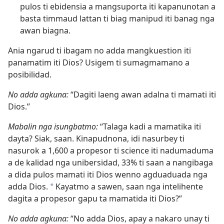
pulos ti ebidensia a mangsuporta iti kapanunotan a
basta timmaud lattan ti biag manipud iti banag nga
awan biagna.
Ania ngarud ti ibagam no adda mangkuestion iti
panamatim iti Dios? Usigem ti sumagmamano a
posibilidad.
No adda agkuna:
“Dagiti laeng awan adalna ti mamati iti
Dios.”
Mabalin nga isungbatmo:
“Talaga kadi a mamatika iti
dayta? Siak, saan. Kinapudnona, idi nasurbey ti
nasurok a 1,600 a propesor ti science iti nadumaduma
a de kalidad nga unibersidad, 33% ti saan a nangibaga
a dida pulos mamati iti Dios wenno agduaduada nga
adda Dios.
Kayatmo a sawen, saan nga intelihente
a
dagita a propesor gapu ta mamatida iti Dios?”
No adda agkuna:
“No adda Dios, apay a nakaro unay ti