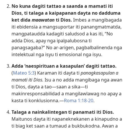
No kuna dagiti tattao a saanda a mamati iti
Dios, ti talaga a kaipapanan dayta no dadduma
ket dida
maawatan
ti Dios.
Imbes a mangibagada
iti ebidensia a mangsuportar iti panangmatmatda,
mangpataudda kadagiti saludsod a kas iti, “No
adda Dios, apay nga ipalpalubosna ti
panagsagaba?” No ar-arigen, pagbalbalinenda nga
intelektual nga isyu ti emosional nga isyu.
Adda ‘naespirituan a kasapulan’ dagiti tattao.
(
Mateo 5:3
) Karaman iti dayta ti
panagkasapulan a
mamati iti Dios.
Isu a no adda mangibaga nga awan
ti Dios, dayta a tao​—saan a sika​—ti
makinresponsabilidad a mangilawlawag no apay a
kasta ti konklusionna.​—
Roma 1:​18-​20
.
Talaga a nainkalintegan ti panamati iti Dios.
Maitunos dayta iti napaneknekanen a kinapudno a
ti biag ket saan a tumaud a bukbukodna. Awan a