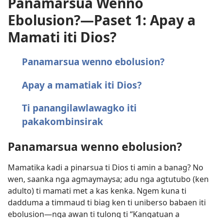
Panamarsua Wenno
Ebolusion?​—Paset 1: Apay a
Mamati iti Dios?
Panamarsua wenno ebolusion?
Apay a mamatiak iti Dios?
Ti panangilawlawagko iti
pakakombinsirak
Panamarsua wenno ebolusion?
Mamatika kadi a pinarsua ti Dios ti amin a banag? No
wen, saanka nga agmaymaysa; adu nga agtutubo (ken
adulto) ti mamati met a kas kenka. Ngem kuna ti
dadduma a timmaud ti biag ken ti uniberso babaen iti
ebolusion​—nga awan ti tulong ti “Kangatuan a