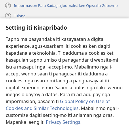
Impormasion Para Kadagiti Journalist ken Opisial ti Gobierno
Tulong
Setting iti Kinapribado
Donasion
(manglukat
iti
Tapno maipaayandaka iti kasayaatan a digital
baro
experience, agus-usarkami iti cookies ken dagiti
Watchtower ONLINE A LIBRARIA
(manglukat
a
kapadana a teknolohia. Ti dadduma a cookies ket
iti
window)
®
JW Hub
kasapulan tapno umiso ti panagandar ti website-mi
baro
(manglukat
a
isu a masapul nga i-accept-mo. Mabalinmo nga i-
iti
window)
®
JW Library
baro
accept wenno saan ti panagusar iti dadduma a
a
cookies, nga usarenmi laeng a pangpasayaat iti
window)
Watchtower Library
digital experience-mo. Saami a pulos nga ilako wenno
inegosio daytoy a datos. Para iti ad-adu pay nga
impormasion, basaem ti
Global Policy on Use of
Cookies and Similar Technologies
. Mabalinmo nga i-
customize dagiti setting-mo iti aniaman nga oras.
Copyright
© 2026 Watch Tower Bible and Tract Society of Pennsylvania.
PAGANNUROTAN ITI PANAGUSAR
|
PAGANNUROTAN ITI
Mapanka laeng iti
Privacy Settings
.
KINAPRIBADO
|
SETTING ITI KINAPRIBADO