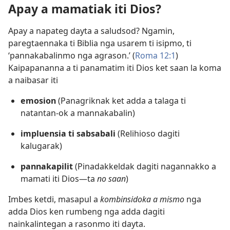
Apay a mamatiak iti Dios?
Apay a napateg dayta a saludsod? Ngamin,
paregtaennaka ti Biblia nga usarem ti isipmo, ti
‘pannakabalinmo nga agrason.’ (
Roma 12:1
)
Kaipapananna a ti panamatim iti Dios ket saan la koma
a naibasar iti
emosion
(Panagriknak ket adda a talaga ti
natantan-ok a mannakabalin)
impluensia ti sabsabali
(Relihioso dagiti
kalugarak)
pannakapilit
(Pinadakkeldak dagiti nagannakko a
mamati iti Dios​—ta
no saan
)
Imbes ketdi, masapul a
kombinsidoka a mismo
nga
adda Dios ken rumbeng nga adda dagiti
nainkalintegan a rasonmo iti dayta.