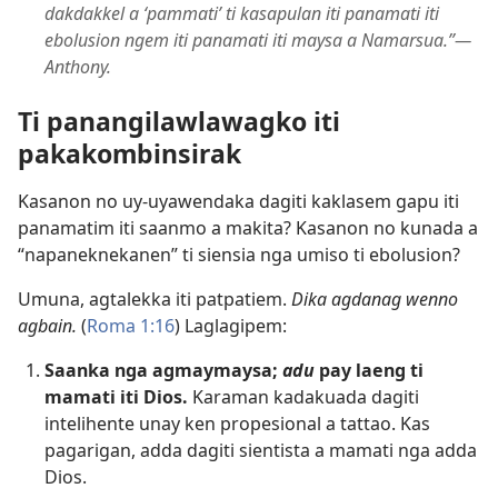
dakdakkel a ‘pammati’ ti kasapulan iti panamati iti
ebolusion ngem iti panamati iti maysa a Namarsua.”​—
Anthony.
Ti panangilawlawagko iti
pakakombinsirak
Kasanon no uy-uyawendaka dagiti kaklasem gapu iti
panamatim iti saanmo a makita? Kasanon no kunada a
“napaneknekanen” ti siensia nga umiso ti ebolusion?
Umuna, agtalekka iti patpatiem.
Dika agdanag wenno
agbain.
(
Roma 1:​16
) Laglagipem:
Saanka nga agmaymaysa;
adu
pay laeng ti
mamati iti Dios.
Karaman kadakuada dagiti
intelihente unay ken propesional a tattao. Kas
pagarigan, adda dagiti sientista a mamati nga adda
Dios.