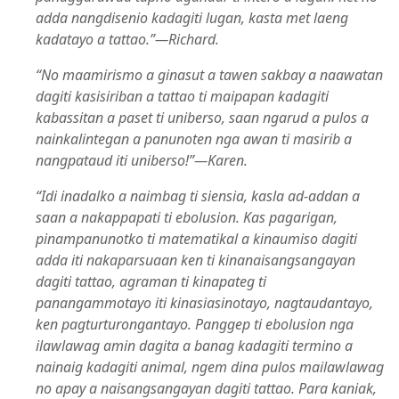
adda nangdisenio kadagiti lugan, kasta met laeng
kadatayo a tattao.”​—Richard.
“No maamirismo a ginasut a tawen sakbay a naawatan
dagiti kasisiriban a tattao ti maipapan kadagiti
kabassitan a paset ti uniberso, saan ngarud a pulos a
nainkalintegan a panunoten nga awan ti masirib a
nangpataud iti uniberso!”​—Karen.
“Idi inadalko a naimbag ti siensia, kasla ad-addan a
saan a nakappapati ti ebolusion. Kas pagarigan,
pinampanunotko ti matematikal a kinaumiso dagiti
adda iti nakaparsuaan ken ti kinanaisangsangayan
dagiti tattao, agraman ti kinapateg ti
panangammotayo iti kinasiasinotayo, nagtaudantayo,
ken pagturturongantayo. Panggep ti ebolusion nga
ilawlawag amin dagita a banag kadagiti termino a
nainaig kadagiti animal, ngem dina pulos mailawlawag
no apay a naisangsangayan dagiti tattao. Para kaniak,