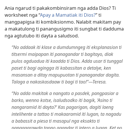
Ania ngarud ti pakakombinsiram nga adda Dios? Ti
worksheet nga “
Apay a Mamatiak iti Dios?
” ti
mangpapigsa iti kombiksionmo. Nalabit makitam pay
a makatulong ti panangusigmo iti sungbat ti dadduma
nga agtutubo iti dayta a saludsod.
“No addaak iti klase a dumdumngeg iti eksplanasion ti
titsermi maipapan iti panagandar ti bagitayo, diak
pulos agduadua iti kaadda ti Dios. Adda usar ti tunggal
paset ti bagi agingga iti kabassitan a detalye, ken
masansan a ditay mapupuotan ti panagandar dagita.
Talaga a nakaskasdaaw ti bagi ti tao!”​—Teresa.
“No adda makitak a nangato a pasdek, pangpasiar a
barko, wenno kotse, isaludsodko iti bagik, ‘Asino ti
nangaramid iti dayta?’ Kas pagarigan, dagiti laeng
intelihente a tattao ti makaaramid iti lugan, ta nagadu
a babassit a piesa ti masapul nga eksakto ti
panaggarawda tapno agandar ti intero a lugan. Ket no