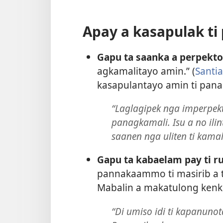
Apay a kasapulak ti
Gapu ta saanka a perpekto
agkamalitayo amin.” (
Santia
kasapulantayo amin ti pana
“Laglagipek nga imperpekto
panagkamali. Isu a no ili
saanen nga uliten ti kamal
Gapu ta kabaelam pay ti r
pannakaammo ti masirib a tao
Mabalin a makatulong ken
“Di umiso idi ti kapanuno