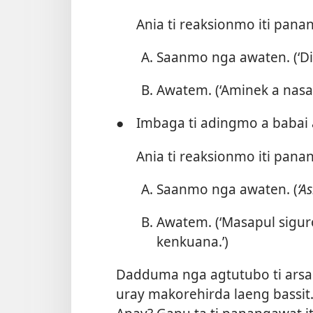
Ania ti reaksionmo iti pana
Saanmo nga awaten. (‘Di
Awatem. (‘Aminek a nasa
●
Imbaga ti adingmo a babai a
Ania ti reaksionmo iti pana
Saanmo nga awaten. (
‘A
Awatem. (‘Masapul sigur
kenkuana.’)
Dadduma nga agtutubo ti arsag
uray makorehirda laeng bassit