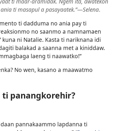
yaat ti maar-aramidak. Ngem ita, awatekon
ania ti masapul a pasayaatek.”
—
Selena
.
omento ti dadduma no ania pay ti
i reaksionmo no saanmo a namnamaen
kuna ni Natalie. Kasta ti nariknana idi
dagiti balakad a saanna met a kiniddaw.
ammagbaga laeng ti naawatko!”
enka? No wen, kasano a maawatmo
ti panangkorehir?
a addaan pannakaammo lapdanna ti