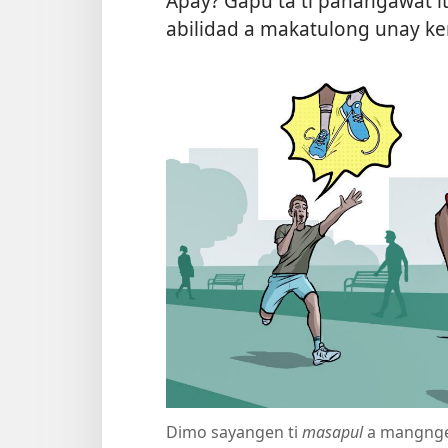
Apay? Gapu ta ti panangawat i
abilidad a makatulong unay ken
Dimo sayangen ti
masapul
a mangnge