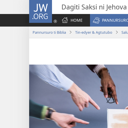
JW.ORG
Dagiti Saksi ni Jehova
HOME
PANNURSURO 
Pannursuro ti Biblia
Tin-edyer & Agtutubo
Sal