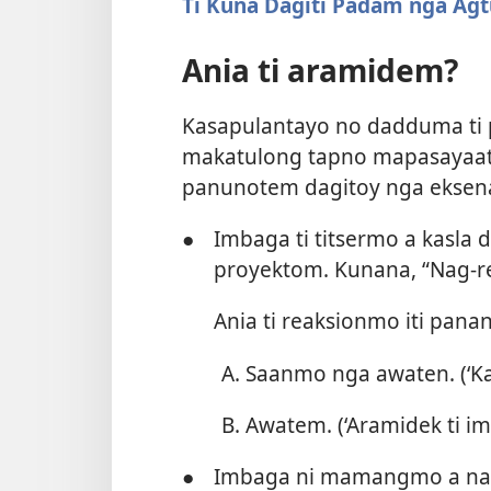
Ti Kuna Dagiti Padam nga Ag
Ania ti aramidem?
Kasapulantayo no dadduma ti 
makatulong tapno mapasayaatta
panunotem dagitoy nga eksen
●
Imbaga ti titsermo a kasla 
proyektom. Kunana, “Nag-r
Ania ti reaksionmo iti pana
Saanmo nga awaten. (‘Kag
Awatem. (‘Aramidek ti im
●
Imbaga ni mamangmo a nag