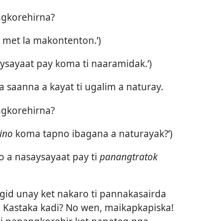
ngkorehirna?
 met la makontenton.’)
ysayaat pay koma ti naaramidak.’)
 saanna a kayat ti ugalim a naturay.
ngkorehirna?
sino
koma tapno ibagana a naturayak?’)
o a nasaysayaat pay ti
panangtratok
id unay ket nakaro ti pannakasairda
. Kastaka kadi? No wen, maikapkapiska!