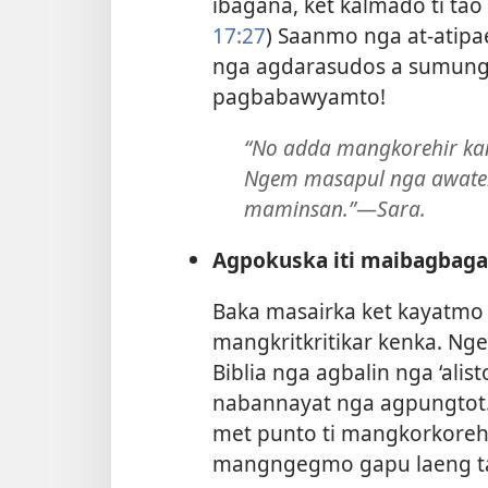
ibagana, ket kalmado ti ta
17:27
) Saanmo nga at-atipa
nga agdarasudos a sumungb
pagbabawyamto!
“No adda mangkorehir kani
Ngem masapul nga awatek 
maminsan.”
—
Sara.
Agpokuska iti maibagbaga,
Baka masairka ket kayatmo 
mangkritkritikar kenka. Ng
Biblia nga agbalin nga ‘ali
nabannayat nga agpungtot.’
met punto ti mangkorkorehi
mangngegmo gapu laeng t