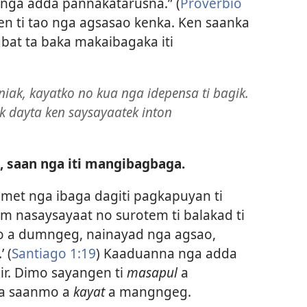
o nga adda pannakatarusna.” (
Proverbio
en ti tao nga agsasao kenka. Ken saanka
at ta baka makaibagaka iti
ak, kayatko no kua nga idepensa ti bagik.
dayta ken saysayaatek inton
 saan nga iti mangibagbaga.
met nga ibaga dagiti pagkapuyan ti
em nasaysayaat no surotem ti balakad ti
sto a dumngeg, nainayad nga agsao,
 (
Santiago 1:19
) Kaaduanna nga adda
r. Dimo sayangen ti
masapul
a
a saanmo a
kayat
a mangngeg.