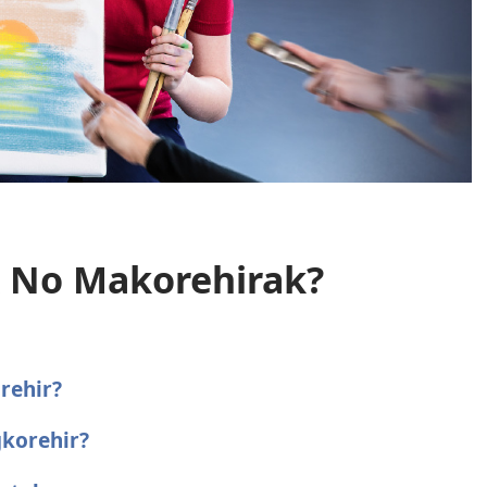
k No Makorehirak?
rehir?
korehir?