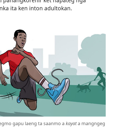
ti panangkorehir ket napateg nga
ka ita ken inton adultokan.
gmo gapu laeng ta saanmo a
kayat
a mangngeg