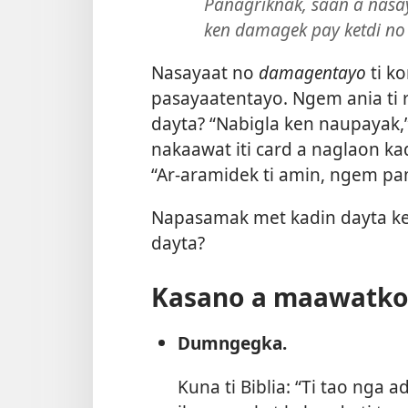
Panagriknak, saan a nasa
ken damagek pay ketdi no 
Nasayaat no
damagentayo
ti k
pasayaatentayo. Ngem ania t
dayta? “Nabigla ken naupayak,” 
nakaawat iti card a naglaon ka
“Ar-aramidek ti amin, ngem p
Napasamak met kadin dayta k
dayta?
Kasano a maawatko 
Dumngegka.
Kuna ti Biblia: “Ti tao ng