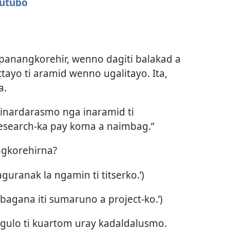
tutubo
panangkorehir, wenno dagiti balakad a
yo ti aramid wenno ugalitayo. Ita,
a.
dinardarasmo nga inaramid ti
esearch-ka pay koma a naimbag.”
ngkorehirna?
uranak la ngamin ti titserko.’)
bagana iti sumaruno a project-ko.’)
ulo ti kuartom uray kadaldalusmo.