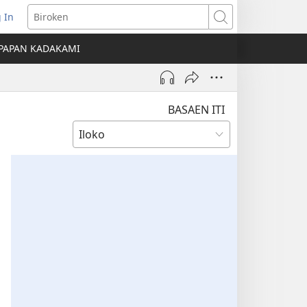
 In
nglukat
Biroken
PAPAN KADAKAMI
o
dow)
BASAEN ITI