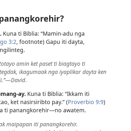
 panangkorehir?
.
Kuna ti Biblia: “Mamin-adu nga
go 3:2
, footnote) Gapu iti dayta,
ngilinteg.
tayo amin ket paset ti biagtayo ti
ntegdak, ikagumaak nga iyaplikar dayta ken
i.”
—
David
.
umang-ay.
Kuna ti Biblia: “Ikkam iti
, ket nasirsiribto pay.” (
Proverbio 9:9
)
ka ti panangkorehir—no awatem.
tak maipapan iti panangkorehir.