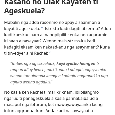
Kasano no Diak Kayaten ti
Ageskuela?
Mabalin nga adda rasonmo no apay a saanmon a
kayat ti ageskuela.
Istrikto kadi dagiti titsermo? Adda
a
kadi kaeskuelaam a mangpilpilit kenka nga agaramid
iti saan a nasayaat? Wenno mais-stress-ka kadi
kadagiti eksam ken nakaad-adu nga asaynment? Kuna
ti tin-edyer a ni Rachel:
b
“Imbes nga ageskuelaak,
kaykayatko laengen
ti
mapan idiay beach, makikadua kadagiti gagayyemko
wenno tumulongak laengen kadagiti nagannakko nga
agluto wenno agdalus!”
No kasla ken Rachel ti marikriknam, ibilbilangmo
ngarud ti panageskuela a kasla pannakaibalud a
masapul nga ibturam, ket mawayawayaanka laeng
inton aggraduarkan. Adda kadi nasaysayaat a