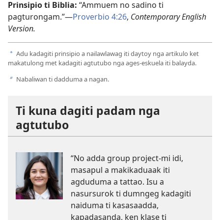
Prinsipio ti Biblia:
“Ammuem no sadino ti
pagturongam.”—
Proverbio 4:26
,
Contemporary English
Version.
Adu kadagiti prinsipio a nailawlawag iti daytoy nga artikulo ket
a
makatulong met kadagiti agtutubo nga ages-eskuela iti balayda.
Nabaliwan ti dadduma a nagan.
b
Ti kuna dagiti padam nga
agtutubo
“No adda group project-mi idi,
masapul a makikaduaak iti
agduduma a tattao. Isu a
nasursurok ti dumngeg kadagiti
naiduma ti kasasaadda,
kapadasanda, ken klase ti