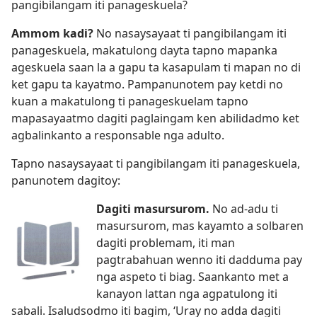
pangibilangam iti panageskuela?
Ammom kadi?
No nasaysayaat ti pangibilangam iti
panageskuela, makatulong dayta tapno mapanka
ageskuela saan la a gapu ta kasapulam ti mapan no di
ket gapu ta kayatmo. Pampanunotem pay ketdi no
kuan a makatulong ti panageskuelam tapno
mapasayaatmo dagiti paglaingam ken abilidadmo ket
agbalinkanto a responsable nga adulto.
Tapno nasaysayaat ti pangibilangam iti panageskuela,
panunotem dagitoy:
Dagiti masursurom.
No ad-adu ti
masursurom, mas kayamto a solbaren
dagiti problemam, iti man
pagtrabahuan wenno iti dadduma pay
nga aspeto ti biag. Saankanto met a
kanayon lattan nga agpatulong iti
sabali. Isaludsodmo iti bagim, ‘Uray no adda dagiti