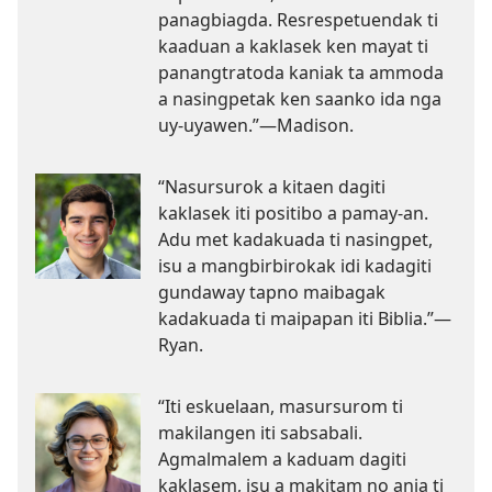
panagbiagda. Resrespetuendak ti
kaaduan a kaklasek ken mayat ti
panangtratoda kaniak ta ammoda
a nasingpetak ken saanko ida nga
uy-uyawen.”—Madison.
“Nasursurok a kitaen dagiti
kaklasek iti positibo a pamay-an.
Adu met kadakuada ti nasingpet,
isu a mangbirbirokak idi kadagiti
gundaway tapno maibagak
kadakuada ti maipapan iti Biblia.”—
Ryan.
“Iti eskuelaan, masursurom ti
makilangen iti sabsabali.
Agmalmalem a kaduam dagiti
kaklasem, isu a makitam no ania ti