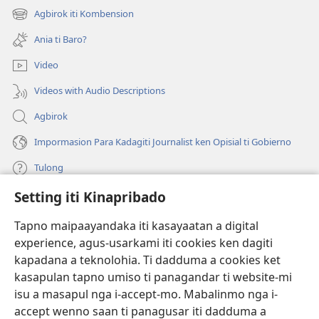
iti
Agbirok iti Kombension
(manglukat
baro
iti
a
Ania ti Baro?
baro
window)
a
Video
window)
Videos with Audio Descriptions
Agbirok
Impormasion Para Kadagiti Journalist ken Opisial ti Gobierno
Tulong
Setting iti Kinapribado
Donasion
(manglukat
iti
Tapno maipaayandaka iti kasayaatan a digital
baro
experience, agus-usarkami iti cookies ken dagiti
Watchtower ONLINE A LIBRARIA
(manglukat
a
kapadana a teknolohia. Ti dadduma a cookies ket
iti
window)
®
JW Hub
kasapulan tapno umiso ti panagandar ti website-mi
baro
(manglukat
a
isu a masapul nga i-accept-mo. Mabalinmo nga i-
iti
window)
®
JW Library
baro
accept wenno saan ti panagusar iti dadduma a