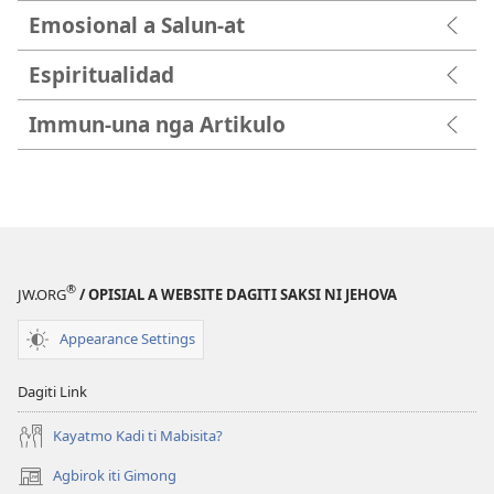
Emosional a Salun-at
Espiritualidad
Immun-una nga Artikulo
®
JW.ORG
/ OPISIAL A WEBSITE DAGITI SAKSI NI JEHOVA
Appearance Settings
Dagiti Link
Kayatmo Kadi ti Mabisita?
Agbirok iti Gimong
(manglukat