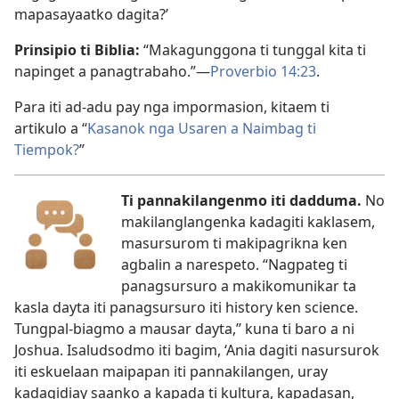
mapasayaatko dagita?’
Prinsipio ti Biblia:
“Makagunggona ti tunggal kita ti
napinget a panagtrabaho.”—
Proverbio 14:23
.
Para iti ad-adu pay nga impormasion, kitaem ti
artikulo a “
Kasanok nga Usaren a Naimbag ti
Tiempok?
”
Ti pannakilangenmo iti dadduma.
No
makilanglangenka kadagiti kaklasem,
masursurom ti makipagrikna ken
agbalin a narespeto. “Nagpateg ti
panagsursuro a makikomunikar ta
kasla dayta iti panagsursuro iti history ken science.
Tungpal-biagmo a mausar dayta,” kuna ti baro a ni
Joshua. Isaludsodmo iti bagim, ‘Ania dagiti nasursurok
iti eskuelaan maipapan iti pannakilangen, uray
kadagidiay saanko a kapada ti kultura, kapadasan,