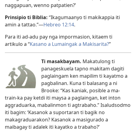
naggapuan, wenno patpatien?’
Prinsipio ti Biblia:
“Ikagumaanyo ti makikappia iti
amin a tattao.”—
Hebreo 12:14
.
Para iti ad-adu pay nga impormasion, kitaem ti
artikulo a “
Kasano a Lumaingak a Makisarita?
”
Ti masakbayam.
Makatulong ti
panageskuela tapno makitam dagiti
paglaingam ken mapilim ti kayatmo a
pagbalinan. Kuna ti balasang a ni
Brooke: “Kas kaniak, posible a ma-
train-ka pay ketdi iti maysa a paglaingan, ket inton
aggraduarka, mabalinmon ti agtrabaho.” Isaludsodmo
iti bagim: ‘Kasanok a suportaran ti bagik no
makagraduarakon? Kasanok a masigurado a
maibagay ti adalek iti kayatko a trabaho?’