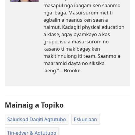
masapul nga ibagam ken saanmo
nga ibaga. Masursurom met ti
agbalin a naanus ken saan a
naimut. Kadagiti physical education
a klase, agay-ayamkayo a kas
grupo, isu a masursurom no
kasano ti makibagay ken
makitinnulong iti team. Saanmo a
maaramid dayta no siksika
laeng.”—Brooke.
Mainaig a Topiko
Saludsod Dagiti Agtutubo
Eskuelaan
Tin-edyer & Agtutubo