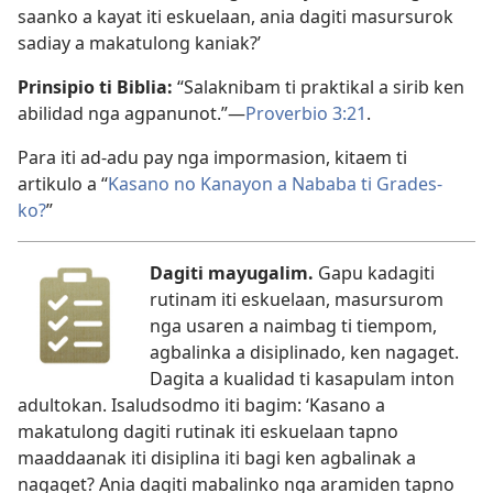
saanko a kayat iti eskuelaan, ania dagiti masursurok
sadiay a makatulong kaniak?’
Prinsipio ti Biblia:
“Salaknibam ti praktikal a sirib ken
abilidad nga agpanunot.”—
Proverbio 3:21
.
Para iti ad-adu pay nga impormasion, kitaem ti
artikulo a “
Kasano no Kanayon a Nababa ti Grades-
ko?
”
Dagiti mayugalim.
Gapu kadagiti
rutinam iti eskuelaan, masursurom
nga usaren a naimbag ti tiempom,
agbalinka a disiplinado, ken nagaget.
Dagita a kualidad ti kasapulam inton
adultokan. Isaludsodmo iti bagim: ‘Kasano a
makatulong dagiti rutinak iti eskuelaan tapno
maaddaanak iti disiplina iti bagi ken agbalinak a
nagaget? Ania dagiti mabalinko nga aramiden tapno