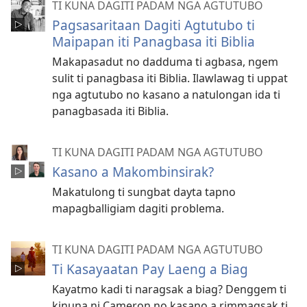
TI KUNA DAGITI PADAM NGA AGTUTUBO
Pagsasaritaan Dagiti Agtutubo ti
Maipapan iti Panagbasa iti Biblia
Makapasadut no dadduma ti agbasa, ngem
sulit ti panagbasa iti Biblia. Ilawlawag ti uppat
nga agtutubo no kasano a natulongan ida ti
panagbasada iti Biblia.
TI KUNA DAGITI PADAM NGA AGTUTUBO
Kasano a Makombinsirak?
Makatulong ti sungbat dayta tapno
mapagballigiam dagiti problema.
TI KUNA DAGITI PADAM NGA AGTUTUBO
Ti Kasayaatan Pay Laeng a Biag
Kayatmo kadi ti naragsak a biag? Denggem ti
kinuna ni Cameron no kasano a rimmagsak ti