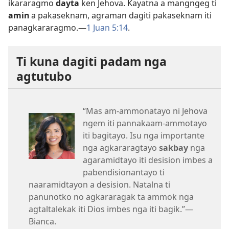
ikararagmo
dayta
ken Jehova. Kayatna a mangngeg ti
amin
a pakaseknam, agraman dagiti pakaseknam iti
panagkararagmo.—
1 Juan 5:14
.
Ti kuna dagiti padam nga
agtutubo
“Mas am-ammonatayo ni Jehova
ngem iti pannakaam-ammotayo
iti bagitayo. Isu nga importante
nga agkararagtayo
sakbay
nga
agaramidtayo iti desision imbes a
pabendisionantayo ti
naaramidtayon a desision. Natalna ti
panunotko no agkararagak ta ammok nga
agtaltalekak iti Dios imbes nga iti bagik.”—
Bianca.