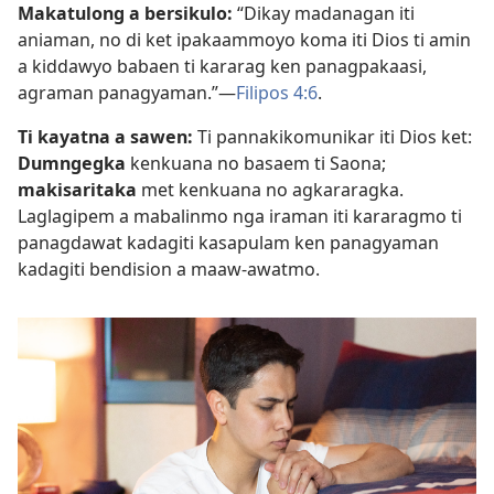
Makatulong a bersikulo:
“Dikay madanagan iti
aniaman, no di ket ipakaammoyo koma iti Dios ti amin
a kiddawyo babaen ti kararag ken panagpakaasi,
agraman panagyaman.”—
Filipos 4:6
.
Ti kayatna a sawen:
Ti pannakikomunikar iti Dios ket:
Dumngegka
kenkuana no basaem ti Saona;
makisaritaka
met kenkuana no agkararagka.
Laglagipem a mabalinmo nga iraman iti kararagmo ti
panagdawat kadagiti kasapulam ken panagyaman
kadagiti bendision a maaw-awatmo.