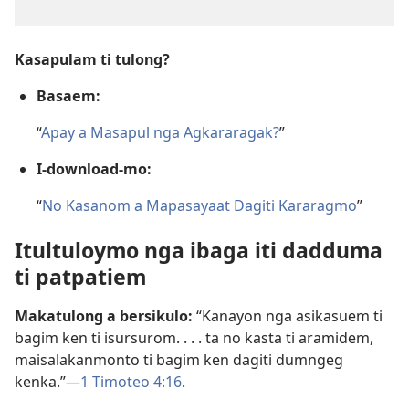
Kasapulam ti tulong?
Basaem:
“
Apay a Masapul nga Agkararagak?
”
I-download-mo:
“
No Kasanom a Mapasayaat Dagiti Kararagmo
”
Itultuloymo nga ibaga iti dadduma
ti patpatiem
Makatulong a bersikulo:
“Kanayon nga asikasuem ti
bagim ken ti isursurom. . . . ta no kasta ti aramidem,
maisalakanmonto ti bagim ken dagiti dumngeg
kenka.”—
1 Timoteo 4:16
.