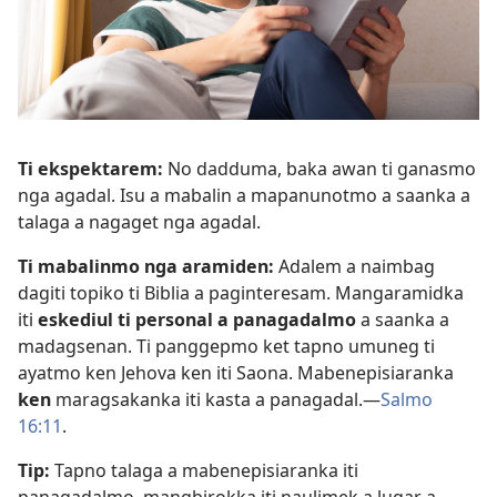
Ti ekspektarem:
No dadduma, baka awan ti ganasmo
nga agadal. Isu a mabalin a mapanunotmo a saanka a
talaga a nagaget nga agadal.
Ti mabalinmo nga aramiden:
Adalem a naimbag
dagiti topiko ti Biblia a paginteresam. Mangaramidka
iti
eskediul ti personal a panagadalmo
a saanka a
madagsenan. Ti panggepmo ket tapno umuneg ti
ayatmo ken Jehova ken iti Saona. Mabenepisiaranka
ken
maragsakanka iti kasta a panagadal.—
Salmo
16:11
.
Tip:
Tapno talaga a mabenepisiaranka iti
panagadalmo, mangbirokka iti naulimek a lugar a