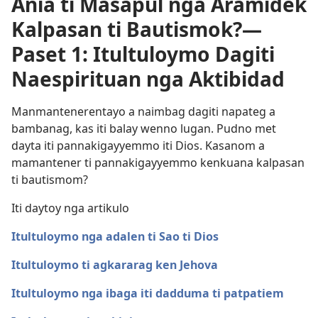
Ania ti Masapul nga Aramidek
Kalpasan ti Bautismok?—
Paset 1: Itultuloymo Dagiti
Naespirituan nga Aktibidad
Manmantenerentayo a naimbag dagiti napateg a
bambanag, kas iti balay wenno lugan. Pudno met
dayta iti pannakigayyemmo iti Dios. Kasanom a
mamantener ti pannakigayyemmo kenkuana kalpasan
ti bautismom?
Iti daytoy nga artikulo
Itultuloymo nga adalen ti Sao ti Dios
Itultuloymo ti agkararag ken Jehova
Itultuloymo nga ibaga iti dadduma ti patpatiem