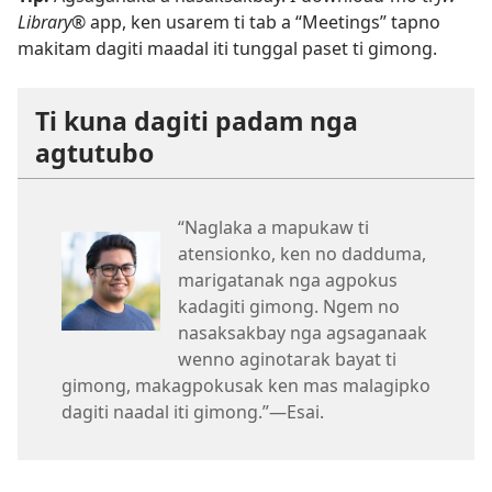
Library®
app, ken usarem ti tab a “Meetings” tapno
makitam dagiti maadal iti tunggal paset ti gimong.
Ti kuna dagiti padam nga
agtutubo
“Naglaka a mapukaw ti
atensionko, ken no dadduma,
marigatanak nga agpokus
kadagiti gimong. Ngem no
nasaksakbay nga agsaganaak
wenno aginotarak bayat ti
gimong, makagpokusak ken mas malagipko
dagiti naadal iti gimong.”—Esai.