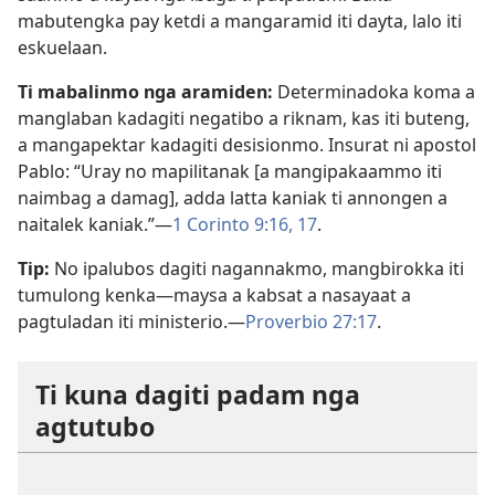
mabutengka pay ketdi a mangaramid iti dayta, lalo iti
eskuelaan.
Ti mabalinmo nga aramiden:
Determinadoka koma a
manglaban kadagiti negatibo a riknam, kas iti buteng,
a mangapektar kadagiti desisionmo. Insurat ni apostol
Pablo: “Uray no mapilitanak [a mangipakaammo iti
naimbag a damag], adda latta kaniak ti annongen a
naitalek kaniak.”—
1 Corinto 9:16, 17
.
Tip:
No ipalubos dagiti nagannakmo, mangbirokka iti
tumulong kenka—maysa a kabsat a nasayaat a
pagtuladan iti ministerio.—
Proverbio 27:17
.
Ti kuna dagiti padam nga
agtutubo