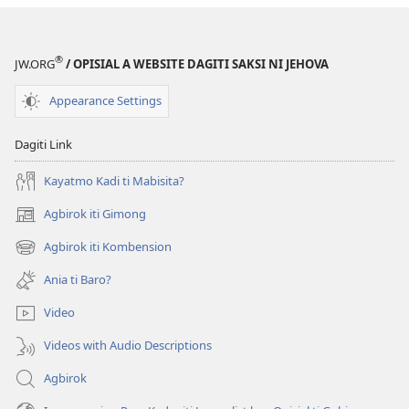
®
JW.ORG
/ OPISIAL A WEBSITE DAGITI SAKSI NI JEHOVA
Appearance Settings
Dagiti Link
Kayatmo Kadi ti Mabisita?
Agbirok iti Gimong
(manglukat
iti
Agbirok iti Kombension
(manglukat
baro
iti
a
Ania ti Baro?
baro
window)
a
Video
window)
Videos with Audio Descriptions
Agbirok