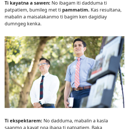
Ti kayatna a sawen:
No ibagam iti dadduma ti
patpatiem, bumileg met ti
pammatim.
Kas resultana,
mabalin a maisalakanmo ti bagim ken dagidiay
dumngeg kenka.
Ti ekspektarem:
No dadduma, mabalin a kasla
saanmo a kayat nga ibaga ti patpatiem. Baka