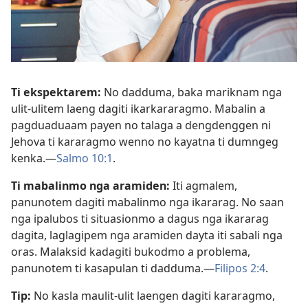
Ti ekspektarem:
No dadduma, baka mariknam nga
ulit-ulitem laeng dagiti ikarkararagmo. Mabalin a
pagduaduaam payen no talaga a dengdenggen ni
Jehova ti kararagmo wenno no kayatna ti dumngeg
kenka.—
Salmo 10:1
.
Ti mabalinmo nga aramiden:
Iti agmalem,
panunotem dagiti mabalinmo nga ikararag. No saan
nga ipalubos ti situasionmo a dagus nga ikararag
dagita, laglagipem nga aramiden dayta iti sabali nga
oras. Malaksid kadagiti bukodmo a problema,
panunotem ti kasapulan ti dadduma.—
Filipos 2:4
.
Tip:
No kasla maulit-ulit laengen dagiti kararagmo,