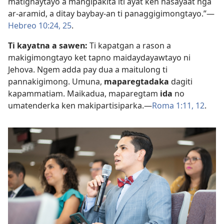
matignaytayo a mangipakita iti ayat ken nasayaat nga
ar-aramid, a ditay baybay-an ti panaggigimongtayo.”—
Hebreo 10:24, 25
.
Ti kayatna a sawen:
Ti kapatgan a rason a
makigimongtayo ket tapno maidaydayawtayo ni
Jehova. Ngem adda pay dua a maitulong ti
pannakigimong. Umuna,
maparegtadaka
dagiti
kapammatiam. Maikadua, maparegtam
ida
no
umatenderka ken makipartisiparka.—
Roma 1:11, 12
.