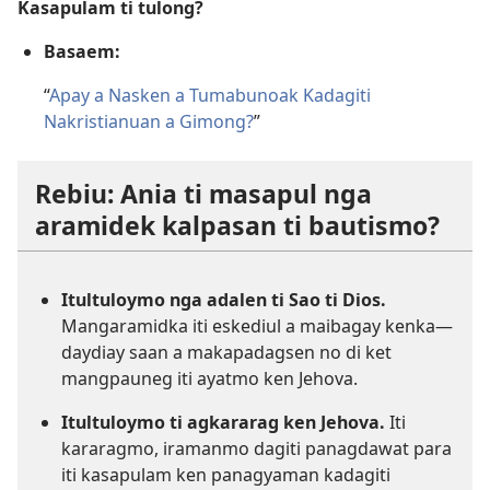
Kasapulam ti tulong?
Basaem:
“
Apay a Nasken a Tumabunoak Kadagiti
Nakristianuan a Gimong?
”
Rebiu: Ania ti masapul nga
aramidek kalpasan ti bautismo?
Itultuloymo nga adalen ti Sao ti Dios.
Mangaramidka iti eskediul a maibagay kenka—
daydiay saan a makapadagsen no di ket
mangpauneg iti ayatmo ken Jehova.
Itultuloymo ti agkararag ken Jehova.
Iti
kararagmo, iramanmo dagiti panagdawat para
iti kasapulam ken panagyaman kadagiti