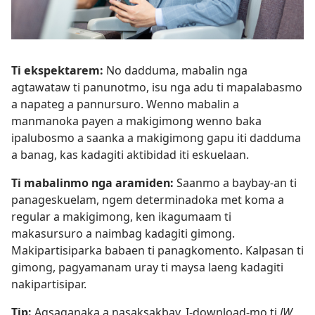
Ti ekspektarem:
No dadduma, mabalin nga
agtawataw ti panunotmo, isu nga adu ti mapalabasmo
a napateg a pannursuro. Wenno mabalin a
manmanoka payen a makigimong wenno baka
ipalubosmo a saanka a makigimong gapu iti dadduma
a banag, kas kadagiti aktibidad iti eskuelaan.
Ti mabalinmo nga aramiden:
Saanmo a baybay-an ti
panageskuelam, ngem determinadoka met koma a
regular a makigimong, ken ikagumaam ti
makasursuro a naimbag kadagiti gimong.
Makipartisiparka babaen ti panagkomento. Kalpasan ti
gimong, pagyamanam uray ti maysa laeng kadagiti
nakipartisipar.
Tip:
Agsaganaka a nasaksakbay. I-download-mo ti
JW