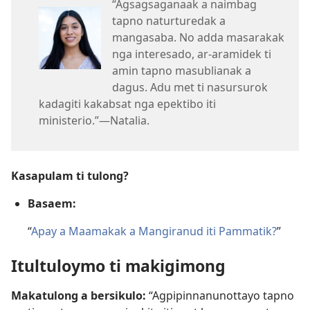
“Agsagsaganaak a naimbag
tapno naturturedak a
mangasaba. No adda masarakak
nga interesado, ar-aramidek ti
amin tapno masublianak a
dagus. Adu met ti nasursurok
kadagiti kakabsat nga epektibo iti
ministerio.”—Natalia.
Kasapulam ti tulong?
Basaem:
“
Apay a Maamakak a Mangiranud iti Pammatik?
”
Itultuloymo ti makigimong
Makatulong a bersikulo:
“Agpipinnanunottayo tapno