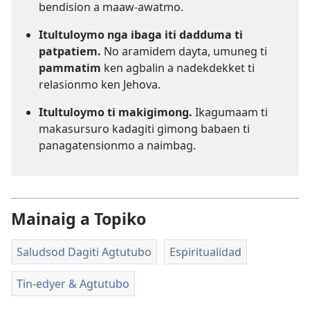
bendision a maaw-awatmo.
Itultuloymo nga ibaga iti dadduma ti
patpatiem.
No aramidem dayta, umuneg ti
pammatim
ken agbalin a nadekdekket ti
relasionmo ken Jehova.
Itultuloymo ti makigimong.
Ikagumaam ti
makasursuro kadagiti gimong babaen ti
panagatensionmo a naimbag.
Mainaig a Topiko
Saludsod Dagiti Agtutubo
Espiritualidad
Tin-edyer & Agtutubo