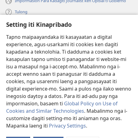
Impormasion Para Kadagiti Journalist ken Opisial ti Gobierno
Tulong
Setting iti Kinapribado
Donasion
(manglukat
iti
Tapno maipaayandaka iti kasayaatan a digital
baro
experience, agus-usarkami iti cookies ken dagiti
Watchtower ONLINE A LIBRARIA
(manglukat
a
kapadana a teknolohia. Ti dadduma a cookies ket
iti
window)
®
JW Hub
kasapulan tapno umiso ti panagandar ti website-mi
baro
(manglukat
a
isu a masapul nga i-accept-mo. Mabalinmo nga i-
iti
window)
®
JW Library
baro
accept wenno saan ti panagusar iti dadduma a
a
cookies, nga usarenmi laeng a pangpasayaat iti
window)
Watchtower Library
digital experience-mo. Saami a pulos nga ilako wenno
inegosio daytoy a datos. Para iti ad-adu pay nga
impormasion, basaem ti
Global Policy on Use of
Cookies and Similar Technologies
. Mabalinmo nga i-
Copyright
© 2026 Watch Tower Bible and Tract Society of Pennsylvania.
customize dagiti setting-mo iti aniaman nga oras.
PAGANNUROTAN ITI PANAGUSAR
|
PAGANNUROTAN ITI
Mapanka laeng iti
Privacy Settings
.
KINAPRIBADO
|
SETTING ITI KINAPRIBADO