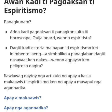
Awan Kadi ti Pagdaksan ti
Espiritismo?
Panagkunam?
Adda kadi pagdaksan ti panagkonsulta iti
horoscope, Ouija board, wenno espiritista?
Dagiti kadi estoria maipapan iti espiritismo ket
inimbento laeng​—a simboliko a panaglaban dagiti
nasayaat ken dakes​—wenno agpayso ken
peligroso dagita?
Ilawlawag daytoy nga artikulo no apay a kasla
makaawis ti espiritismo ken no apay a masapul nga
agannadka.
Apay a makaawis?
Apay nga agannadka?