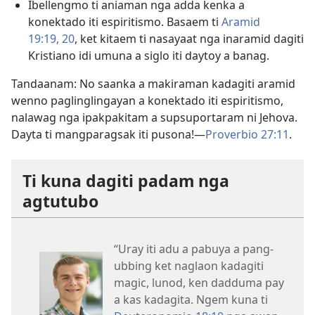
Ibellengmo ti aniaman nga adda kenka a
konektado iti espiritismo. Basaem ti
Aramid
19:19, 20
, ket kitaem ti nasayaat nga inaramid dagiti
Kristiano idi umuna a siglo iti daytoy a banag.
Tandaanam: No saanka a makiraman kadagiti aramid
wenno paglinglingayan a konektado iti espiritismo,
nalawag nga ipakpakitam a supsuportaram ni Jehova.
Dayta ti mangparagsak iti pusona!​—
Proverbio 27:11
.
Ti kuna dagiti padam nga
agtutubo
“Uray iti adu a pabuya a pang-
ubbing ket naglaon kadagiti
magic, lunod, ken dadduma pay
a kas kadagita. Ngem kuna ti