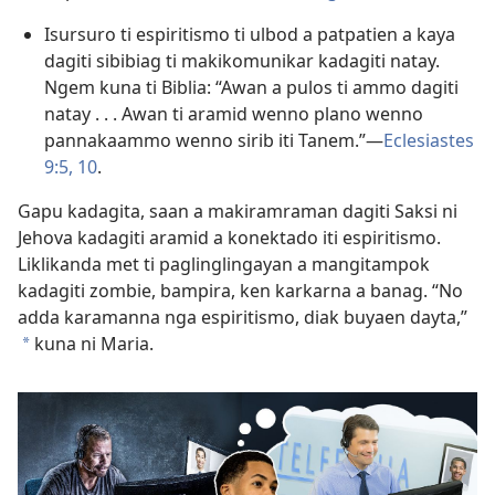
Isursuro ti espiritismo ti ulbod a patpatien a kaya
dagiti sibibiag ti makikomunikar kadagiti natay.
Ngem kuna ti Biblia: “Awan a pulos ti ammo dagiti
natay . . . Awan ti aramid wenno plano wenno
pannakaammo wenno sirib iti Tanem.”​—
Eclesiastes
9:5,
10
.
Gapu kadagita, saan a makiramraman dagiti Saksi ni
Jehova kadagiti aramid a konektado iti espiritismo.
Liklikanda met ti paglinglingayan a mangitampok
kadagiti zombie, bampira, ken karkarna a banag. “No
adda karamanna nga espiritismo, diak buyaen dayta,”
kuna ni Maria.
a