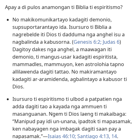
Apay a di pulos anamongan ti Biblia ti espiritismo?
No makikomunikartayo kadagiti demonio,
supsuportarantayo ida. Isursuro ti Biblia a
nagrebelde iti Dios ti dadduma nga anghel isu a
nagbalinda a kabusorna. (
Genesis 6:2;
Judas 6
)
Dagitoy dakes nga anghel, a maawagan iti
demonio, ti mangus-usar kadagiti espiritista,
mammadles, mammuyon, ken astrolohia tapno
allilawenda dagiti tattao. No makiramantayo
kadagiti ar-aramidenda, agbalintayo a kabusor ti
Dios.
Isursuro ti espiritismo ti ulbod a patpatien nga
adda dagiti tao a kayada nga ammuen ti
masanguanan. Ngem ti Dios laeng ti makaibaga:
“Manipud pay idi un-unana, ipadtok ti mapasamak,
ken nabayagen nga imbagak dagiti saan pay a
napasamak.”​—
Isaias 46:10;
Santiago 4:13, 14
.