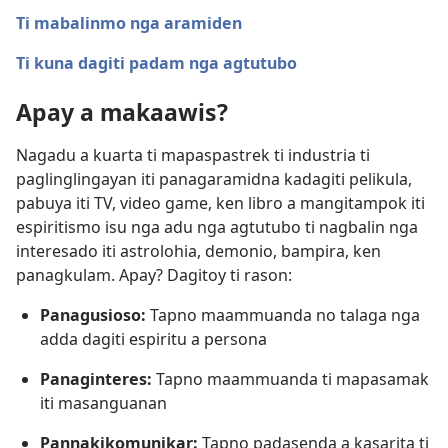
Ti mabalinmo nga aramiden
Ti kuna dagiti padam nga agtutubo
Apay a makaawis?
Nagadu a kuarta ti mapaspastrek ti industria ti
paglinglingayan iti panagaramidna kadagiti pelikula,
pabuya iti TV, video game, ken libro a mangitampok iti
espiritismo isu nga adu nga agtutubo ti nagbalin nga
interesado iti astrolohia, demonio, bampira, ken
panagkulam. Apay? Dagitoy ti rason:
Panagusioso:
Tapno maammuanda no talaga nga
adda dagiti espiritu a persona
Panaginteres:
Tapno maammuanda ti mapasamak
iti masanguanan
Pannakikomunikar:
Tapno padasenda a kasarita ti