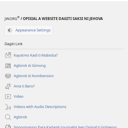
®
JW.ORG
/ OPISIAL A WEBSITE DAGITI SAKSI NI JEHOVA
Appearance Settings
Dagiti Link
Kayatmo Kadi ti Mabisita?
Agbirok iti Gimong
(manglukat
iti
Agbirok iti Kombension
(manglukat
baro
iti
a
Ania ti Baro?
baro
window)
a
Video
window)
Videos with Audio Descriptions
Agbirok
Impormasion Para Kadagiti Journalist ken Opisial ti Gobierno