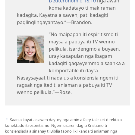
Deuteronomio 18:10
nga awan
koma kadatayo ti makiraman
kadagita. Kayatna a sawen, pati kadagiti
paglinglingayantayo.”​—Brandon.
“No maipapan iti espiritismo ti
maysa a pabuya iti TV wenno
pelikula, isardengmo a buyaen,
uray kasapulan nga ibagam
kadagiti gagayyemmo a saanka a
komportable iti dayta.
Nasaysayaat ti nadalus a konsiensia ngem iti
ragsak nga ited ti aniaman a pabuya iti TV
wenno pelikula.”​—Rose.
Saan a kayat a sawen daytoy nga amin a fairy tale ket direkta a
a
konektado iti espiritismo. Ngem usaren dagiti Kristiano ti
konsiensiada a sinanay ti Biblia tapno liklikanda ti aniaman nga