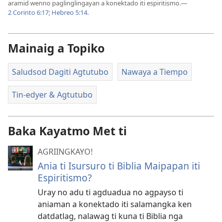
aramid wenno paglinglingayan a konektado iti espiritismo.​—
2 Corinto 6:17;
Hebreo 5:14
.
Mainaig a Topiko
Saludsod Dagiti Agtutubo
Nawaya a Tiempo
Tin-edyer & Agtutubo
Baka Kayatmo Met ti
AGRIINGKAYO!
Ania ti Isursuro ti Biblia Maipapan iti
Espiritismo?
Uray no adu ti agduadua no agpayso ti
aniaman a konektado iti salamangka ken
datdatlag, nalawag ti kuna ti Biblia nga