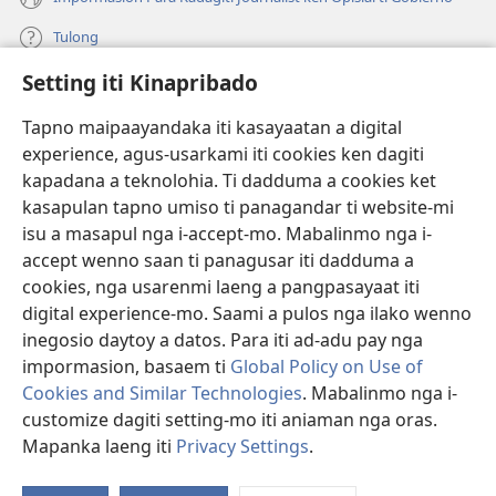
Tulong
Setting iti Kinapribado
Donasion
(manglukat
iti
Tapno maipaayandaka iti kasayaatan a digital
baro
experience, agus-usarkami iti cookies ken dagiti
Watchtower ONLINE A LIBRARIA
(manglukat
a
kapadana a teknolohia. Ti dadduma a cookies ket
iti
window)
®
JW Hub
kasapulan tapno umiso ti panagandar ti website-mi
baro
(manglukat
a
isu a masapul nga i-accept-mo. Mabalinmo nga i-
iti
window)
®
JW Library
baro
accept wenno saan ti panagusar iti dadduma a
a
cookies, nga usarenmi laeng a pangpasayaat iti
window)
Watchtower Library
digital experience-mo. Saami a pulos nga ilako wenno
inegosio daytoy a datos. Para iti ad-adu pay nga
impormasion, basaem ti
Global Policy on Use of
Cookies and Similar Technologies
. Mabalinmo nga i-
customize dagiti setting-mo iti aniaman nga oras.
Copyright
© 2026 Watch Tower Bible and Tract Society of Pennsylvania.
PAGANNUROTAN ITI PANAGUSAR
|
PAGANNUROTAN ITI
Mapanka laeng iti
Privacy Settings
.
KINAPRIBADO
|
SETTING ITI KINAPRIBADO