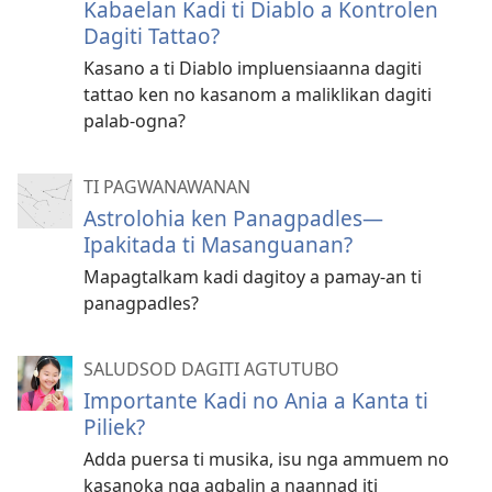
Kabaelan Kadi ti Diablo a Kontrolen
Dagiti Tattao?
Kasano a ti Diablo impluensiaanna dagiti
tattao ken no kasanom a maliklikan dagiti
palab-ogna?
TI PAGWANAWANAN
Astrolohia ken Panagpadles​—
Ipakitada ti Masanguanan?
Mapagtalkam kadi dagitoy a pamay-an ti
panagpadles?
SALUDSOD DAGITI AGTUTUBO
Importante Kadi no Ania a Kanta ti
Piliek?
Adda puersa ti musika, isu nga ammuem no
kasanoka nga agbalin a naannad iti