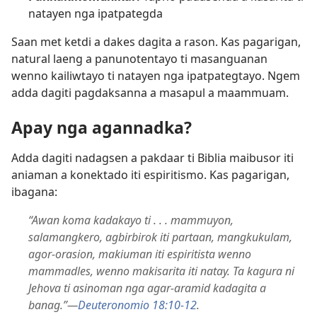
natayen nga ipatpategda
Saan met ketdi a dakes dagita a rason. Kas pagarigan,
natural laeng a panunotentayo ti masanguanan
wenno kailiwtayo ti natayen nga ipatpategtayo. Ngem
adda dagiti pagdaksanna a masapul a maammuam.
Apay nga agannadka?
Adda dagiti nadagsen a pakdaar ti Biblia maibusor iti
aniaman a konektado iti espiritismo. Kas pagarigan,
ibagana:
“Awan koma kadakayo ti . . . mammuyon,
salamangkero, agbirbirok iti partaan, mangkukulam,
agor-orasion, makiuman iti espiritista wenno
mammadles, wenno makisarita iti natay. Ta kagura ni
Jehova ti asinoman nga agar-aramid kadagita a
banag.”​—
Deuteronomio 18:10-12
.