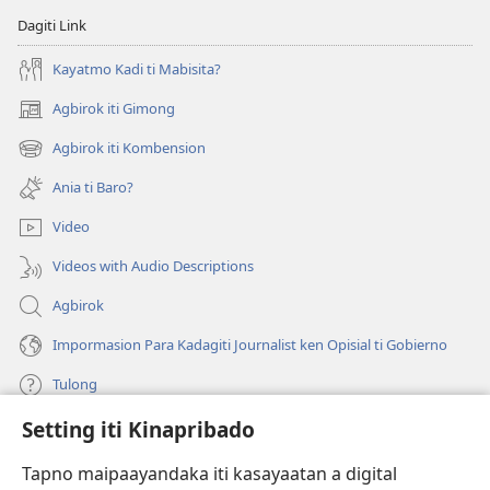
Dagiti Link
Kayatmo Kadi ti Mabisita?
Agbirok iti Gimong
(manglukat
iti
Agbirok iti Kombension
(manglukat
baro
iti
a
Ania ti Baro?
baro
window)
a
Video
window)
Videos with Audio Descriptions
Agbirok
Impormasion Para Kadagiti Journalist ken Opisial ti Gobierno
Tulong
Setting iti Kinapribado
Donasion
(manglukat
iti
Tapno maipaayandaka iti kasayaatan a digital