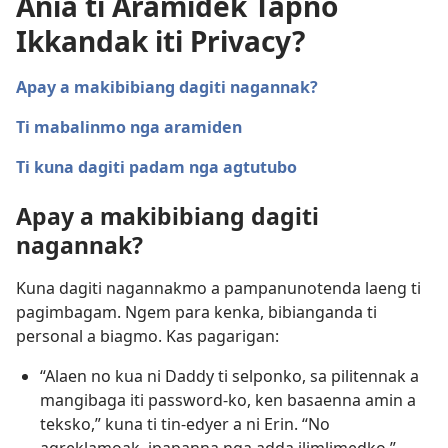
Ania ti Aramidek Tapno
Ikkandak iti Privacy?
Apay a makibibiang dagiti nagannak?
Ti mabalinmo nga aramiden
Ti kuna dagiti padam nga agtutubo
Apay a makibibiang dagiti
nagannak?
Kuna dagiti nagannakmo a pampanunotenda laeng ti
pagimbagam. Ngem para kenka, bibianganda ti
personal a biagmo. Kas pagarigan:
“Alaen no kua ni Daddy ti selponko, sa pilitennak a
mangibaga iti password-ko, ken basaenna amin a
teksko,” kuna ti tin-edyer a ni Erin. “No