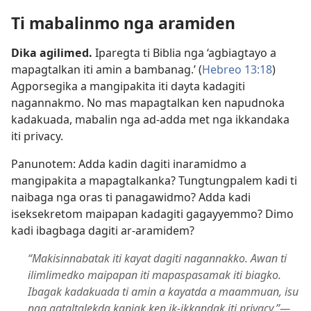
Ti mabalinmo nga aramiden
Dika agilimed.
Iparegta ti Biblia nga ‘agbiagtayo a
mapagtalkan iti amin a bambanag.’ (
Hebreo 13:18
)
Agporsegika a mangipakita iti dayta kadagiti
nagannakmo. No mas mapagtalkan ken napudnoka
kadakuada, mabalin nga ad-adda met nga ikkandaka
iti privacy.
Panunotem: Adda kadin dagiti inaramidmo a
mangipakita a mapagtalkanka? Tungtungpalem kadi ti
naibaga nga oras ti panagawidmo? Adda kadi
iseksekretom maipapan kadagiti gagayyemmo? Dimo
kadi ibagbaga dagiti ar-aramidem?
“Makisinnabatak iti kayat dagiti nagannakko. Awan ti
ilimlimedko maipapan iti mapaspasamak iti biagko.
Ibagak kadakuada ti amin a kayatda a maammuan, isu
nga agtaltalekda kaniak ken ik-ikkandak iti privacy.”​—