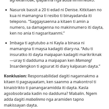
agreklamoak, ipapanna nga adda ilimlimedko.”
Nasurok bassit a 20 ti edad ni Denise. Kitkitaen no
kua ni mamangna ti resibo ti binayadanda iti
telepono. “Saggaysaenna a kitaen ti amin a
numero, sa damagenna no makinnumero iti dayta,
ken no ania ti nagsaritaanmi.”
Imbaga ti agtutubo a ni Kayla a binasa ni
mamangna ti maysa kadagiti diary-na. “Adu ti
insuratko iti dayta maipapan kadagiti marikriknak​
—uray ti dadduma a maipapan ken
Mamang!
Insardengkon ti agsurat iti diary kalpasan dayta.”
Konklusion:
Responsabilidad dagiti nagannakmo a
kitaen ti pagsayaatam, ken saanmo a makontrol ti
kinaistrikto ti panangaramidda iti dayta. Kasla
agsobsobrada kadin no dadduma? Mabalin. Ngem
adda dagiti
mabalinmo
nga aramiden tapno
makissayan dayta.