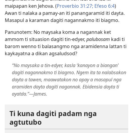
maipapan ken Jehova. (
Proverbio 31:27;
Efeso 6:4
)
Awan ti nalaka a pamay-an iti panangaramid iti dayta.
Masapul a karaman dagiti nagannakmo iti biagmo.
Panunotem: No maysaka koma a nagannak ket
ammom ti situasion dagiti tin-edyer,
palubosam
kadi ti
barom wenno ti balasangmo nga aramidenna lattan ti
kaykayatna a dikan agsaludsod?
“No maysaka a tin-edyer, kasla ‘kanayon a biangan’
dagiti nagannakmo ti biagmo. Ngem ita ta nalabsakon
dayta a tawen, maawatakon no apay a masapul nga
aramiden dayta dagiti nagannak. Ebidensia dayta ti
ayatda.”​—James.
Ti kuna dagiti padam nga
agtutubo