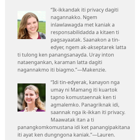
“Ik-ikkandak iti privacy dagiti
nagannakko. Ngem
inlawlawagda met kaniak a
responsabilidadda a kitaen ti
pagsayaatak. Saanakon a tin-
edyer, ngem ak-akseptarek latta
ti tulong ken panangsanayda. Uray inton
nataengankan, karaman latta dagiti
nagannakmo iti biagmo.”​—Makenzie.
“Idi tin-edyerak, kanayon nga
umay ni Mamang iti kuartok
tapno komustaennak ken ti
agmalemko. Panagriknak idi,
saannak nga ik-ikkan iti privacy.
Maawatak itan a ti
panangkomkomustana idi ket panangipakitana
iti ayat ken dungngona kaniak.”​—Lauren.