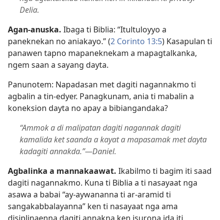
Delia.
Agan-anuska.
Ibaga ti Biblia: “Itultuloyyo a
paneknekan no aniakayo.” (
2 Corinto 13:5
) Kasapulan ti
panawen tapno mapaneknekam a mapagtalkanka,
ngem saan a sayang dayta.
Panunotem: Napadasan met dagiti nagannakmo ti
agbalin a tin-edyer. Panagkunam, ania ti mabalin a
koneksion dayta no apay a bibiangandaka?
“Ammok a di malipatan dagiti nagannak dagiti
kamalida ket saanda a kayat a mapasamak met dayta
kadagiti annakda.”​—Daniel.
Agbalinka a mannakaawat.
Ikabilmo ti bagim iti saad
dagiti nagannakmo. Kuna ti Biblia a ti nasayaat nga
asawa a babai “ay-aywananna ti ar-aramid ti
sangakabbalayanna” ken ti nasayaat nga ama
disiplinaenna dagiti annakna ken isurona ida iti