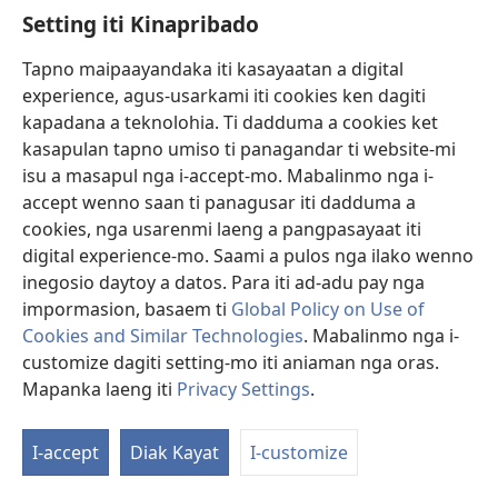
Setting iti Kinapribado
Talaga Kadi nga Importante ti Kababalintayo?
Tapno maipaayandaka iti kasayaatan a digital
Saanda kadin a maibagay ita wenno importanteda
experience, agus-usarkami iti cookies ken dagiti
latta?
kapadana a teknolohia. Ti dadduma a cookies ket
kasapulan tapno umiso ti panagandar ti website-mi
isu a masapul nga i-accept-mo. Mabalinmo nga i-
accept wenno saan ti panagusar iti dadduma a
cookies, nga usarenmi laeng a pangpasayaat iti
digital experience-mo. Saami a pulos nga ilako wenno
inegosio daytoy a datos. Para iti ad-adu pay nga
impormasion, basaem ti
Global Policy on Use of
Cookies and Similar Technologies
. Mabalinmo nga i-
customize dagiti setting-mo iti aniaman nga oras.
Mapanka laeng iti
Privacy Settings
.
Apay a Kanayon a Kamali ti Maibagak?
Ania a balakad ti makatulong kenka nga agpanunot
I-accept
Diak Kayat
I-customize
sakbay nga agsaoka?