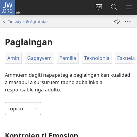
JW.ORG
Ag-
log
Baliwan
Agbirok
IPA
In
ti
iti
TI
Tin-edyer & Agtutubo
(manglukat
lengguahe
JW.ORG
PA
iti
ti
Paglaingan
baro
site
a
window)
Amin
Gagayyem
Pamilia
Teknolohia
Eskuela
Ammuem dagiti napapateg a paglaingan ken kualidad
a masapul a sursuruem tapno agbalinka a
responsable nga adulto.
Kontrolen ti Emosion