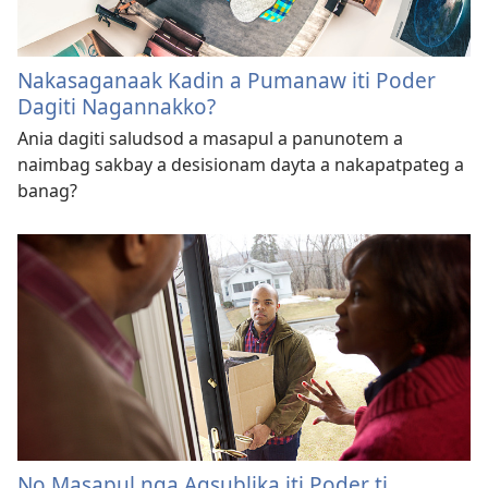
Nakasaganaak Kadin a Pumanaw iti Poder
Dagiti Nagannakko?
Ania dagiti saludsod a masapul a panunotem a
naimbag sakbay a desisionam dayta a nakapatpateg a
banag?
No Masapul nga Agsublika iti Poder ti