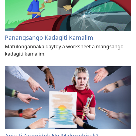
Panangsango Kadagiti Kamalim
Matulongannaka daytoy a worksheet a mangsango
kadagiti kamalim.
Ania ti Aramidek No Makorehirak?