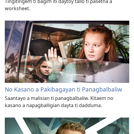
Tingitingem ti bagim iti daytoy tallo ti pasetna a
worksheet.
No Kasano a Pakibagayan ti Panagbalbaliw
Saantayo a malisian ti panagbalbaliw. Kitaem no
kasano a napagballigian dayta ti dadduma.