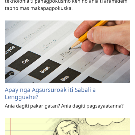
teknolohia ti panagpokusmo ken no ania ti aramidem
tapno mas makapagpokuska.
Apay nga Agsursuroak iti Sabali a
Lengguahe?
Ania dagiti pakarigatan? Ania dagiti pagsayaatanna?