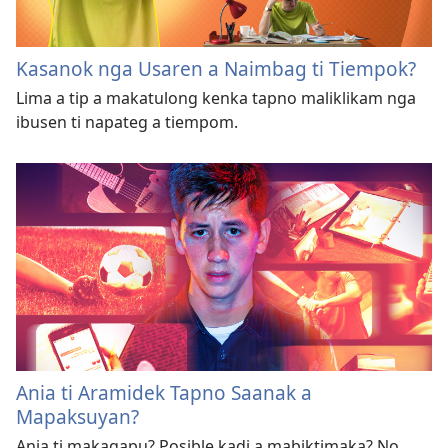
Kasanok nga Usaren a Naimbag ti Tiempok?
Lima a tip a makatulong kenka tapno maliklikam nga
ibusen ti napateg a tiempom.
Ania ti Aramidek Tapno Saanak a
Mapaksuyan?
Ania ti makagapu? Posible kadi a mabiktimaka? No