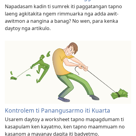
Napadasam kadin ti sumrek iti paggatangan tapno
laeng agkitakita ngem rimmuarka nga adda awit-
awitmon a nangina a banag? No wen, para kenka
daytoy nga artikulo.
Kontrolem ti Panangusarmo iti Kuarta
Usarem daytoy a worksheet tapno mapagdumam ti
kasapulam ken kayatmo, ken tapno maammuam no
kasanom a mayanay dagita iti badyetmo.