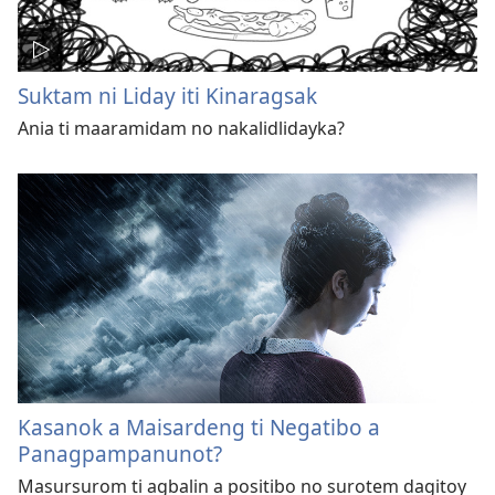
Suktam ni Liday iti Kinaragsak
Ania ti maaramidam no nakalidlidayka?
Kasanok a Maisardeng ti Negatibo a
Panagpampanunot?
Masursurom ti agbalin a positibo no surotem dagitoy