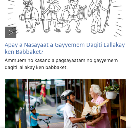
Apay a Nasayaat a Gayyemem Dagiti Lallakay
ken Babbaket?
Ammuem no kasano a pagsayaatam no gayyemem
dagiti lallakay ken babbaket.