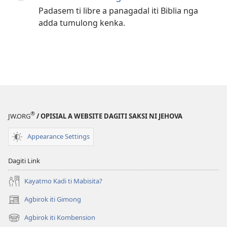
Padasem ti libre a panagadal iti Biblia nga
adda tumulong kenka.
®
JW.ORG
/ OPISIAL A WEBSITE DAGITI SAKSI NI JEHOVA
Appearance Settings
Dagiti Link
Kayatmo Kadi ti Mabisita?
Agbirok iti Gimong
(manglukat
iti
Agbirok iti Kombension
(manglukat
baro