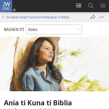
JW.ORG
Ag-
log
Baliwan
Agbirok
IPA
In
ti
iti
TI
Sungbat Dagiti Saludsod Maipapan iti Biblia
(manglukat
lengguahe
JW.ORG
PA
iti
ti
BASAEN ITI
baro
site
a
window)
Ania ti Kuna ti Biblia