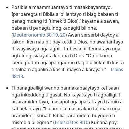
Posible a maammuantayo ti masakbayantayo.
Iparparegta ti Biblia a ‘pilientayo ti biag babaen ti
panagimdeng iti [timek ti Dios],’ kayatna a sawen,
babaen ti panagtulnog kadagiti bilinna.
(
Deuteronomio 30:19, 20
) Awan serserbi daytoy a
tukon, ken naulpit pay ketdi ti Dios, no awanantayo
iti wayawaya nga agpili. Imbes a pilitennatayo nga
agtulnog, siaayat a kinuna ti Dios: “O no koma
laeng pudno nga ipangagmo dagiti bilinko! Iti kasta
ti talnam agbalin a kas iti maysa a karayan.”—
Isaias
48:18
.
Ti panagballigi wenno pannakapaaytayo ket saan
nga inkeddeng ti gasat. No kayattayo ti agballigi iti
ar-aramidentayo, masapul nga ipakattayo ti amin a
kabaelantayo. “Isuamin a masarakan ta imam nga
aramiden,” kuna ti Biblia, “aramidem buyogen ti
mismo a bilegmo.” (
Eclesiastes 9:10
) Kunana pay: