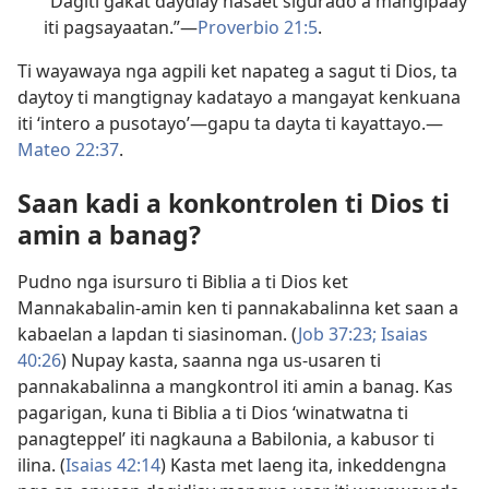
“Dagiti gakat daydiay nasaet sigurado a mangipaay
iti pagsayaatan.”—
Proverbio 21:5
.
Ti wayawaya nga agpili ket napateg a sagut ti Dios, ta
daytoy ti mangtignay kadatayo a mangayat kenkuana
iti ‘intero a pusotayo’—gapu ta dayta ti kayattayo.—
Mateo 22:37
.
Saan kadi a konkontrolen ti Dios ti
amin a banag?
Pudno nga isursuro ti Biblia a ti Dios ket
Mannakabalin-amin ken ti pannakabalinna ket saan a
kabaelan a lapdan ti siasinoman. (
Job 37:23;
Isaias
40:26
) Nupay kasta, saanna nga us-usaren ti
pannakabalinna a mangkontrol iti amin a banag. Kas
pagarigan, kuna ti Biblia a ti Dios ‘winatwatna ti
panagteppel’ iti nagkauna a Babilonia, a kabusor ti
ilina. (
Isaias 42:14
) Kasta met laeng ita, inkeddengna