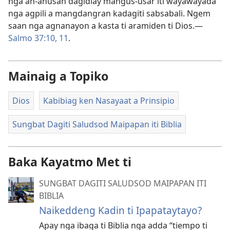
nga an-anusan dagidiay mangus-usar iti wayawayada
nga agpili a mangdangran kadagiti sabsabali. Ngem
saan nga agnanayon a kasta ti aramiden ti Dios.—
Salmo 37:10, 11
.
Mainaig a Topiko
Dios
Kabibiag ken Nasayaat a Prinsipio
Sungbat Dagiti Saludsod Maipapan iti Biblia
Baka Kayatmo Met ti
SUNGBAT DAGITI SALUDSOD MAIPAPAN ITI
BIBLIA
Naikeddeng Kadin ti Ipapataytayo?
Apay nga ibaga ti Biblia nga adda “tiempo ti