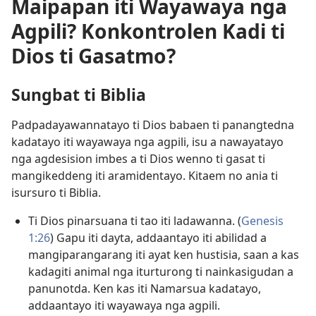
Maipapan iti Wayawaya nga
Agpili? Konkontrolen Kadi ti
Dios ti Gasatmo?
Sungbat ti Biblia
Padpadayawannatayo ti Dios babaen ti panangtedna
kadatayo iti wayawaya nga agpili, isu a nawayatayo
nga agdesision imbes a ti Dios wenno ti gasat ti
mangikeddeng iti aramidentayo. Kitaem no ania ti
isursuro ti Biblia.
Ti Dios pinarsuana ti tao iti ladawanna. (
Genesis
1:26
) Gapu iti dayta, addaantayo iti abilidad a
mangiparangarang iti ayat ken hustisia, saan a kas
kadagiti animal nga iturturong ti nainkasigudan a
panunotda. Ken kas iti Namarsua kadatayo,
addaantayo iti wayawaya nga agpili.