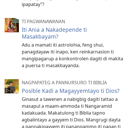
ipapatay”?
TI PAGWANAWANAN
Iti Ania a Nakadepende ti
Masakbayam?
Adu a mamati iti astrolohia, feng shui,
panagdayaw iti inapo, ken reinkarnasion ti
mangipagarup a konkontrolen dagiti di makita
a puersa ti masakbayanda.
NAGPAPATEG A PANNURSURO TI BIBLIA
Posible Kadi a Magayyemtayo ti Dios?
Ginasut a tawenen a nabigbig dagiti tattao a
masapul a maam-ammoda ti Nangaramid
kadakuada. Makatulong ti Biblia tapno
agbalintayo a gayyem ti Dios. Mangrugi dayta
a pannakigayyem iti panangammo iti nagan ti