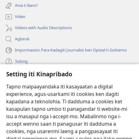
iti
a
Ania ti Baro?
baro
window)
a
Video
window)
Videos with Audio Descriptions
Agbirok
Impormasion Para Kadagiti Journalist ken Opisial ti Gobierno
Tulong
Setting iti Kinapribado
Donasion
(manglukat
iti
Tapno maipaayandaka iti kasayaatan a digital
baro
experience, agus-usarkami iti cookies ken dagiti
Watchtower ONLINE A LIBRARIA
(manglukat
a
kapadana a teknolohia. Ti dadduma a cookies ket
iti
window)
®
JW Hub
kasapulan tapno umiso ti panagandar ti website-mi
baro
(manglukat
a
isu a masapul nga i-accept-mo. Mabalinmo nga i-
iti
window)
®
JW Library
baro
accept wenno saan ti panagusar iti dadduma a
a
cookies, nga usarenmi laeng a pangpasayaat iti
window)
Watchtower Library
digital experience-mo. Saami a pulos nga ilako wenno